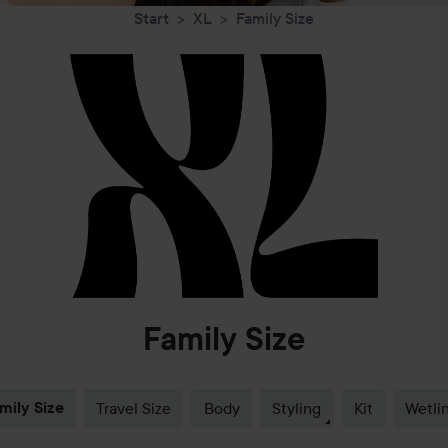
Start
XL
Family Size
Family Size
mily Size
Travel Size
Body
Styling
Kit
Wetli