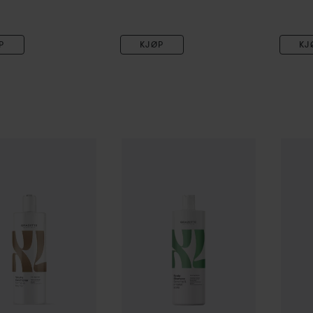
P
KJØP
KJ
me
Conditioner
400 ml
XL
Scalp
Shampoo
400 ml
XL
Moi
189 kr
189 kr