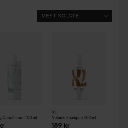
ding
Conditioner
400 ml
XL
Volume
Shampoo
400 ml
199 kr
189 kr
XL
g
Conditioner
400 ml
Volume
Shampoo
400 ml
kr
189 kr