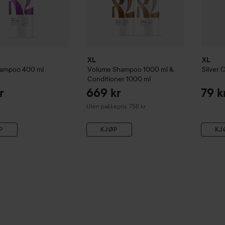
XL
XL
ampoo
400 ml
Volume
Shampoo 1000 ml &
Silver
C
Conditioner 1000 ml
r
669 kr
79 k
Uten pakkepris: 758 kr
P
KJØP
KJ