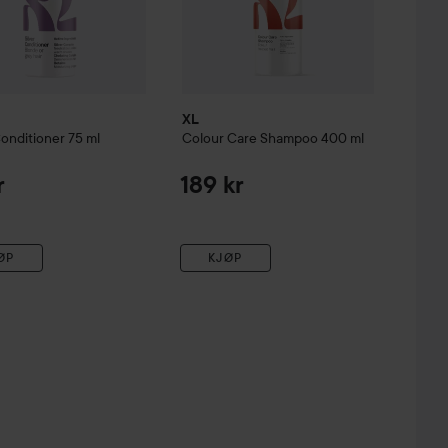
XL
onditioner
75 ml
Colour Care
Shampoo
400 ml
r
189 kr
ØP
KJØP