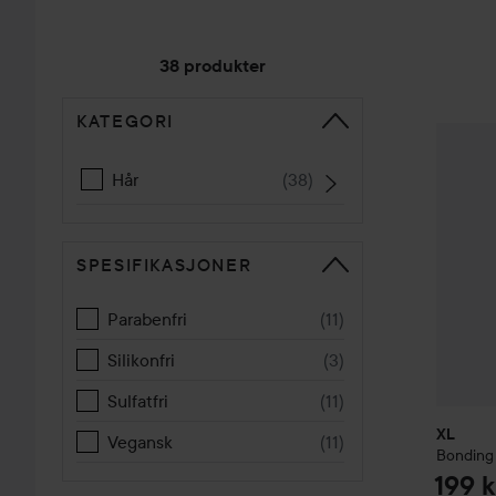
38 produkter
KATEGORI
GÅ TIL SORTERE
XL
Bond
Hår
(
38
)
SPESIFIKASJONER
Parabenfri
(
11
)
Silikonfri
(
3
)
Sulfatfri
(
11
)
XL
Vegansk
(
11
)
Bonding
199 k