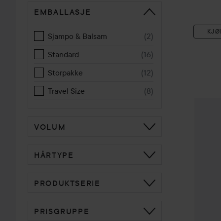
EMBALLASJE
KJØ
Sjampo & Balsam
(
2
)
Standard
(
16
)
Storpakke
(
12
)
Travel Size
(
8
)
XL
Volu
VOLUM
HÅRTYPE
PRODUKTSERIE
PRISGRUPPE