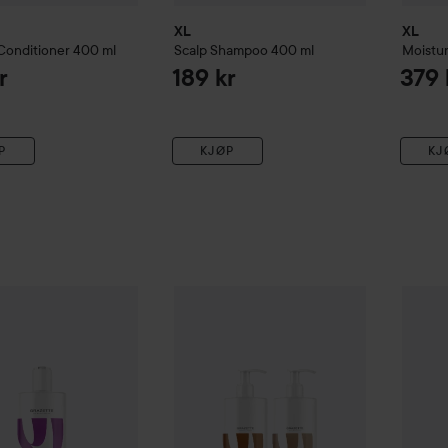
XL
XL
Conditioner
400 ml
Scalp
Shampoo
400 ml
Moistu
r
189 kr
379 
P
KJØP
KJ
Shampoo
400 ml
XL
Silv
189 kr
XL
Volume
Shampoo 1000 ml & Conditio