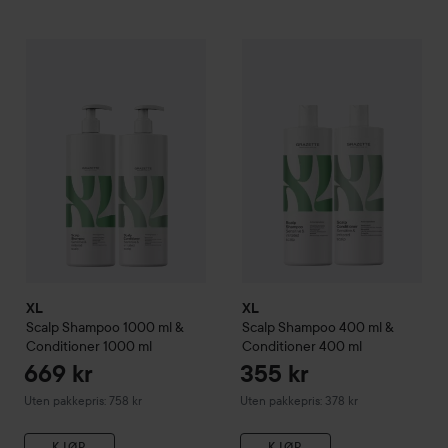
669 kr
XL
Scalp
Shampoo 1000 ml & Conditioner 1000 ml
XL
Scalp
Shampoo 400 ml & Co
Uten pakkepris: 758 k
XL
XL
Scalp
Shampoo 1000 ml &
Scalp
Shampoo 400 ml &
Conditioner 1000 ml
Conditioner 400 ml
669 kr
355 kr
Uten pakkepris: 758 kr
Uten pakkepris: 378 kr
KJØP
KJØP