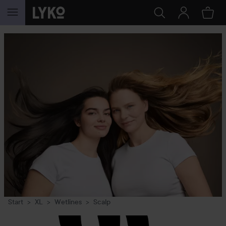
GÅ TIL INNHOLD
Start
XL
Wetlines
Scalp