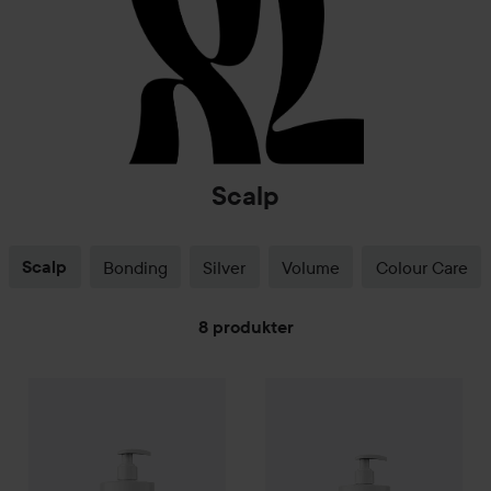
Scalp
Scalp
Bonding
Silver
Volume
Colour Care
8 produkter
XL
GÅ TIL FILTRE
Scalp
Shampoo
1000 ml
XL
Scalp
Conditioner
1000 ml
379 kr
3