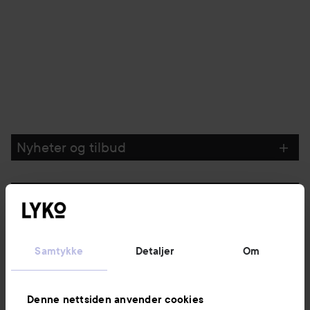
Nyheter og tilbud
Følg oss
Kundeservice
Samtykke
Detaljer
Om
Informasjon
Denne nettsiden anvender cookies