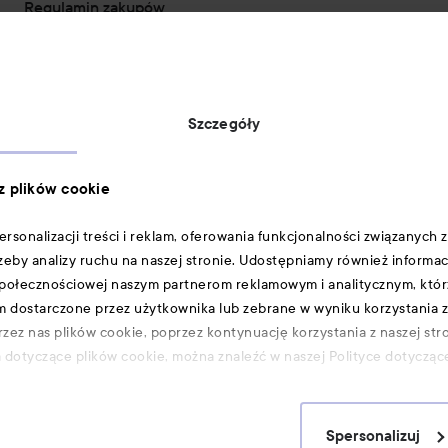
Regulamin zakupów
Pouczenie o polityce prywatności
Polityka plików cookie
Oświadczenie o dostępności
Oryginalność produktów
Szczegóły
Metody płatności:
 z plików cookie
sonalizacji treści i reklam, oferowania funkcjonalności związanych z
zeby analizy ruchu na naszej stronie. Udostępniamy również informac
Dostawa
:
 społecznościowej naszym partnerom reklamowym i analitycznym, którz
im dostarczone przez użytkownika lub zebrane w wyniku korzystania z
zez nas plików cookie, poprzez kontynuację korzystania z naszej str
a dotyczące plików cookie, można znaleźć w naszej Polityce dotyczące
Bezpieczne zakupy:
Spersonalizuj