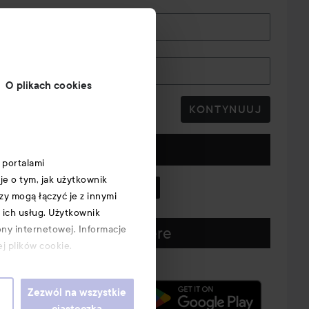
E-mail
Numer telefonu
O plikach cookies
KONTYNUUJ
Obserwuj nas
 portalami
je o tym, jak użytkownik
y mogą łączyć je z innymi
 ich usług. Użytkownik
ony internetowej. Informacje
Download our app here
j plików cookie.
Zezwól na wszystkie
ciasteczka