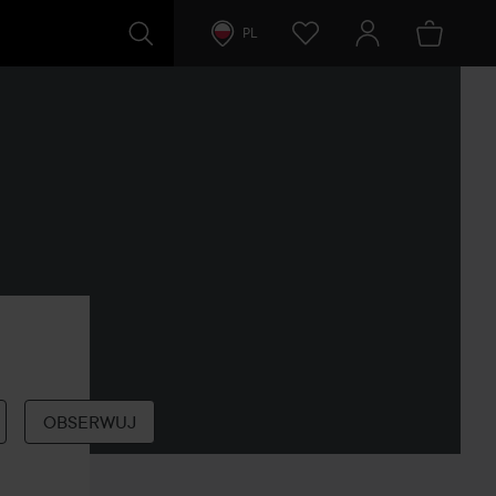
PL
OBSERWUJ