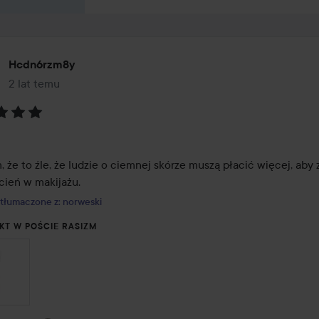
Hcdn6rzm8y
2 lat temu
Post został utworzony 2 lat temu
:
że to źle, że ludzie o ciemnej skórze muszą płacić więcej, aby z
cień w makijażu.
tłumaczone z: norweski
KT W POŚCIE RASIZM