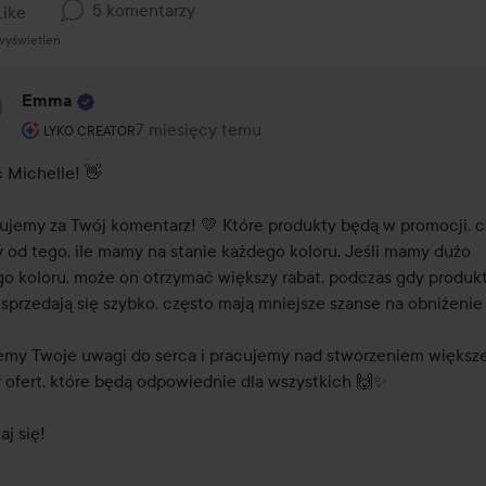
5 komentarzy
Like
wyświetleń
Emma
Rola użytkownika: Lyko Creator.
7 miesięcy temu
Komentarz został dodany 7 miesięcy temu
LYKO CREATOR
 Michelle! 👋

ujemy za Twój komentarz! 💛 Które produkty będą w promocji, c
y od tego, ile mamy na stanie każdego koloru. Jeśli mamy dużo 
o koloru, może on otrzymać większy rabat, podczas gdy produkty
 sprzedają się szybko, często mają mniejsze szanse na obniżenie 
emy Twoje uwagi do serca i pracujemy nad stworzeniem większej
y ofert, które będą odpowiednie dla wszystkich 🙌✨

j się! 