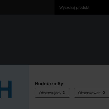
Hcdn6rzm8y
Obserwujący
2
Obserwowani
0