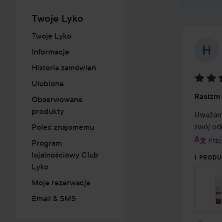
Twoje Lyko
Twoje Lyko
Informacje
Historia zamówień
Ulubione
Ocena
Rasizm
Obserwowane
5
produkty
z
Uważam, 
5
swój od
Poleć znajomemu
Prze
Program
lojalnościowy Club
1 PRODU
Lyko
Moje rezerwacje
Email & SMS