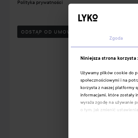
Polityka prywatności
ODSTĄP OD UMOWY TUTAJ
Zgoda
Niniejsza strona korzysta
Używamy plików cookie do per
społecznościowymi i na potr
korzysta z naszej platformy
informacjami, które zostały 
wyraża zgodę na używanie pr
o tym, jak zmienić ustawieni