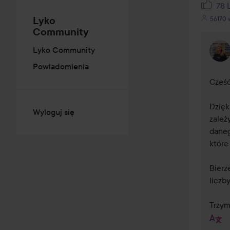
78 
Lyko
56170 
Community
Lyko Community
Powiadomienia
Cześć
Dzięk
Wyloguj się
zależ
daneg
które
Bierz
liczb
Trzyma