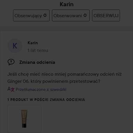
Karin
Obserwujący
0
Obserwowani
0
OBSERWUJ
Karin
1 lat temu
Post został utworzony 1 lat temu
Zmiana odcienia
Jeśli chcę mieć nieco mniej pomarańczowy odcień niż 
Ginger 06, który powinienem przetestować?
Przetłumaczone z: szwedzki
1 PRODUKT W POŚCIE ZMIANA ODCIENIA