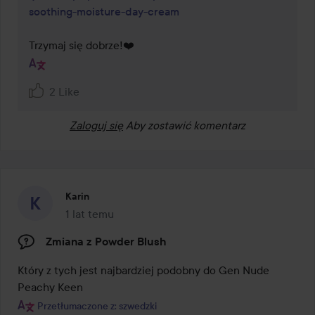
soothing-moisture-day-cream
Trzymaj się dobrze!❤️ 
2 Like
Zaloguj się
Aby zostawić komentarz
Karin
1 lat temu
Post został utworzony 1 lat temu
Zmiana z Powder Blush
Który z tych jest najbardziej podobny do Gen Nude 
Peachy Keen 
Przetłumaczone z: szwedzki