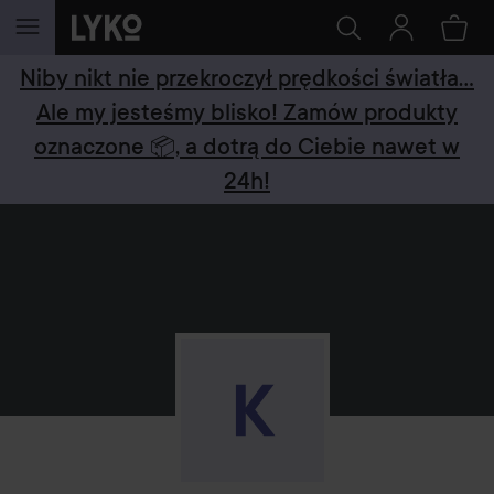
PRZEJDŹ DO TREŚCI
Niby nikt nie przekroczył prędkości światła...
Ale my jesteśmy blisko! Zamów produkty
oznaczone 📦, a dotrą do Ciebie nawet w
24h!