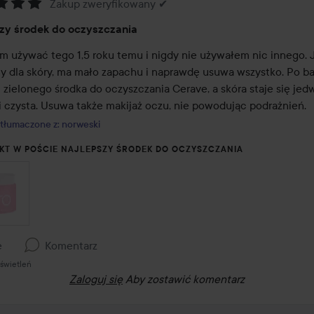
Zakup zweryfikowany ✔
:
zy środek do oczyszczania
m używać tego 1,5 roku temu i nigdy nie używałem nic innego. J
ny dla skóry, ma mało zapachu i naprawdę usuwa wszystko. Po ba
zielonego środka do oczyszczania Cerave, a skóra staje się jedw
i czysta. Usuwa także makijaż oczu, nie powodując podrażnień.
tłumaczone z: norweski
KT W POŚCIE NAJLEPSZY ŚRODEK DO OCZYSZCZANIA
e
Komentarz
świetleń
Zaloguj się
Aby zostawić komentarz