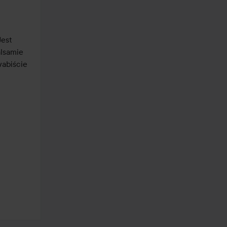
est 
lsamie 
abiście 