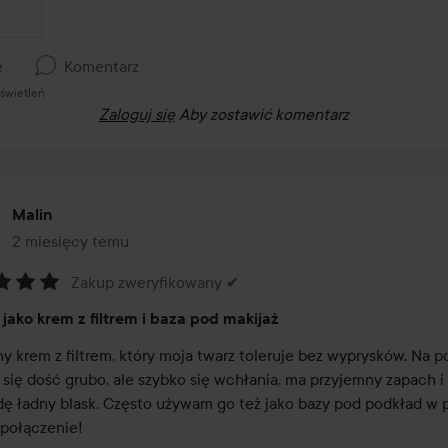
e
Komentarz
świetleń
Zaloguj się
Aby zostawić komentarz
Malin
2 miesięcy temu
Post został utworzony 2 miesięcy temu
Zakup zweryfikowany ✔
:
 jako krem z filtrem i baza pod makijaż
ny krem z filtrem, który moja twarz toleruje bez wyprysków. Na p
 się dość grubo, ale szybko się wchłania, ma przyjemny zapach i 
ę ładny blask. Często używam go też jako bazy pod podkład w pł
 połączenie!