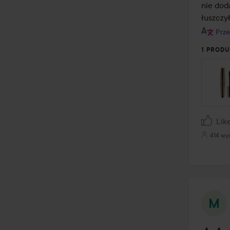
nie doda
łuszczył
Prze
1 PRODU
Lik
414 wy