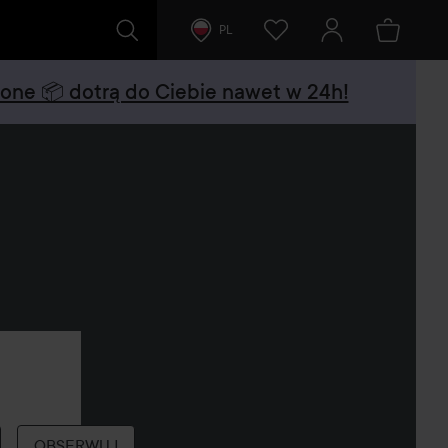
PL
czone 📦 dotrą do Ciebie nawet w 24h!
OBSERWUJ