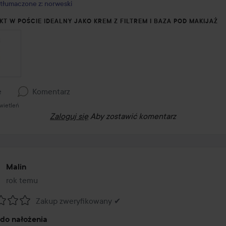
tłumaczone z: norweski
KT W POŚCIE IDEALNY JAKO KREM Z FILTREM I BAZA POD MAKIJAŻ
e
Komentarz
wietleń
Zaloguj się
Aby zostawić komentarz
Malin
rok temu
Post został utworzony rok temu
Zakup zweryfikowany ✔
:
do nałożenia