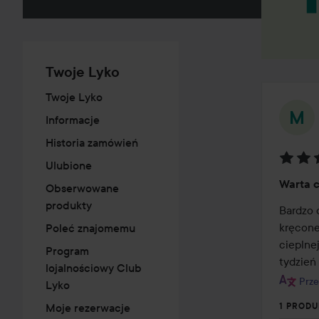
Twoje Lyko
Twoje Lyko
Informacje
Historia zamówień
Ulubione
Ocena
Warta 
Obserwowane
5
produkty
z
Bardzo 
5
kręcone
Poleć znajomemu
cieplnej
Program
tydzień 
lojalnościowy Club
Prze
Lyko
Moje rezerwacje
1 PRODU