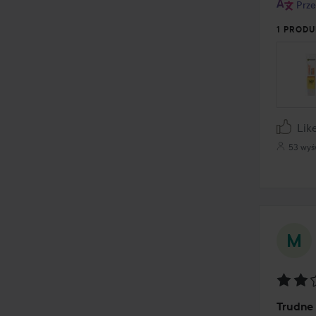
Prze
1 PRODU
Lik
53 wyś
Ocena
Trudne 
2