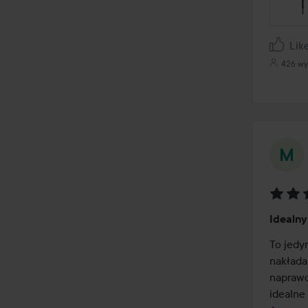
Lik
426 wy
Ocena
Idealny
5
z
To jedy
5
nakłada
naprawd
idealne