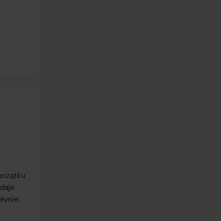
oczątku 
daje 
ynie, 