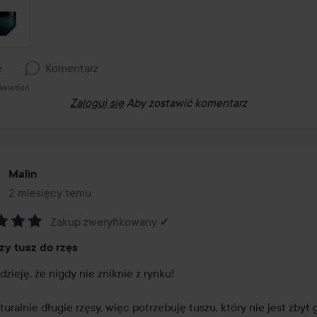
e
Komentarz
świetleń
Zaloguj się
Aby zostawić komentarz
Malin
2 miesięcy temu
Post został utworzony 2 miesięcy temu
Zakup zweryfikowany ✔
:
zy tusz do rzęs
ieję, że nigdy nie zniknie z rynku!

ralnie długie rzęsy, więc potrzebuję tuszu, który nie jest zbyt g