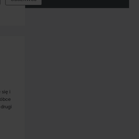
ię i 
óbce 
drugi 