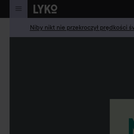
PRZEJDŹ DO TREŚCI
Niby nikt nie przekroczył prędkości 