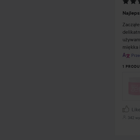
Ocena
Najleps
5
z
Zacząłe
5
delikat
używam 
miękka 
Prze
1 PRODU
Lik
342 wy