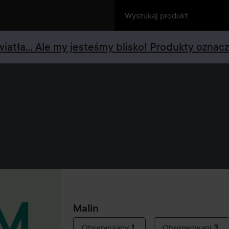
światła... Ale my jesteśmy blisko! Produkty ozna
Malin
Obserwujący
1
Obserwowani
3