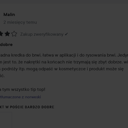
Malin
2 miesięcy temu
Post został utworzony 2 miesięcy temu
Zakup zweryfikowany ✔
:
 dobre
adna kredka do brwi, łatwa w aplikacji i do rysowania brwi. Jedy
jest to, że nakrętki na końcach nie trzymają się zbyt dobrze, wi
 podróży itp. mogą odpaść w kosmetyczce i produkt może się 
ć.

a tym wszystko tip top!
tłumaczone z: norweski
KT W POŚCIE BARDZO DOBRE