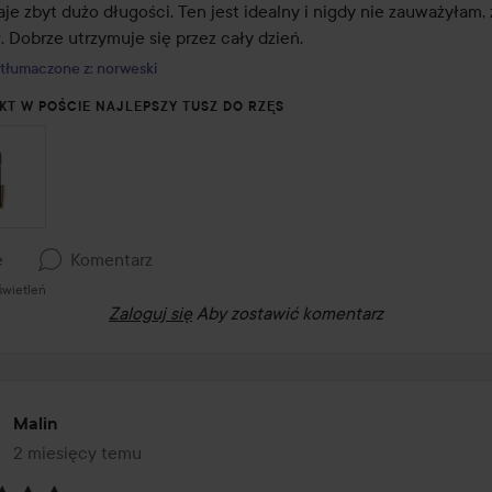
je zbyt dużo długości. Ten jest idealny i nigdy nie zauważyłam, ż
. Dobrze utrzymuje się przez cały dzień.
tłumaczone z: norweski
KT W POŚCIE NAJLEPSZY TUSZ DO RZĘS
e
Komentarz
świetleń
Zaloguj się
Aby zostawić komentarz
Malin
2 miesięcy temu
Post został utworzony 2 miesięcy temu