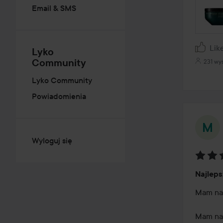
Email & SMS
Lik
Lyko
Community
231 wy
Lyko Community
Powiadomienia
Wyloguj się
Ocena
Najleps
5
z
Mam nadz
5
Mam natu