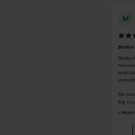
Ocena
Bardzo
4
z
Bardzo ł
5
minusem 
podczas
uszkodzi
Ale poz
Prze
1 PRODU