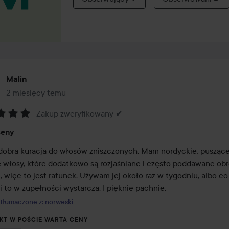
Malin
2 miesięcy temu
Post został utworzony 2 miesięcy temu
Zakup zweryfikowany ✔
:
ceny
dobra kuracja do włosów zniszczonych. Mam nordyckie, puszące s
 włosy, które dodatkowo są rozjaśniane i często poddawane obr
, więc to jest ratunek. Używam jej około raz w tygodniu, albo co 
i to w zupełności wystarcza. I pięknie pachnie.
tłumaczone z: norweski
KT W POŚCIE WARTA CENY