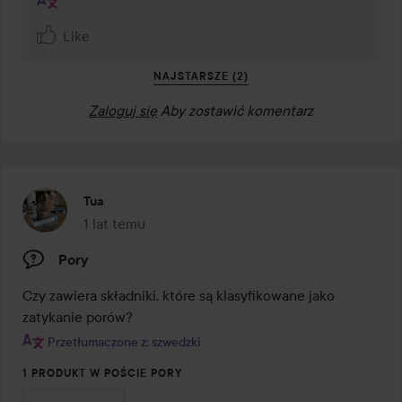
Like
NAJSTARSZE (2)
Zaloguj się
Aby zostawić komentarz
Tua
1 lat temu
Post został utworzony 1 lat temu
Pory
Czy zawiera składniki, które są klasyfikowane jako 
zatykanie porów?
Przetłumaczone z: szwedzki
1 PRODUKT W POŚCIE PORY