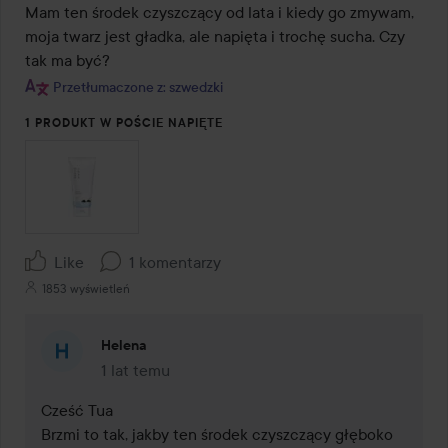
Mam ten środek czyszczący od lata i kiedy go zmywam, 
moja twarz jest gładka, ale napięta i trochę sucha. Czy 
tak ma być?
Przetłumaczone z: szwedzki
1 PRODUKT W POŚCIE NAPIĘTE
Like
1 komentarzy
1853 wyświetleń
Helena
1 lat temu
Komentarz został dodany 1 lat temu
Cześć Tua 

Brzmi to tak, jakby ten środek czyszczący głęboko 