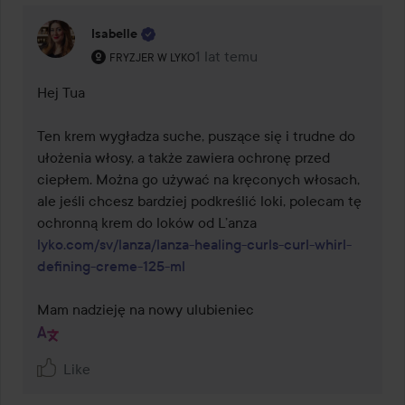
Isabelle
Rola użytkownika: Fryzjer w Lyko.
1 lat temu
Komentarz został dodany 1 lat t
FRYZJER W LYKO
Hej Tua 

Ten krem wygładza suche, puszące się i trudne do 
ułożenia włosy, a także zawiera ochronę przed 
ciepłem. Można go używać na kręconych włosach, 
ale jeśli chcesz bardziej podkreślić loki, polecam tę 
ochronną krem do loków od L’anza 
lyko.com/sv/lanza/lanza-healing-curls-curl-whirl-
defining-creme-125-ml
Mam nadzieję na nowy ulubieniec
Like