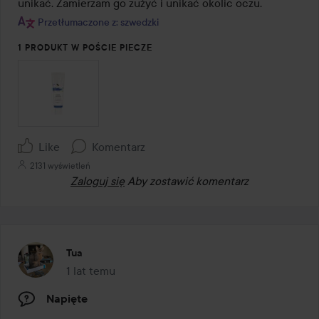
unikać. Zamierzam go zużyć i unikać okolic oczu.
Przetłumaczone z: szwedzki
1 PRODUKT W POŚCIE PIECZE
Like
Komentarz
2131 wyświetleń
Zaloguj się
Aby zostawić komentarz
Tua
1 lat temu
Post został utworzony 1 lat temu
Napięte