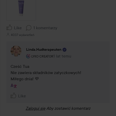
Like
1 komentarzy
4037 wyświetleń
Linda.hudterapeuten
Rola użytkownika: Lyko Creator.
1 lat temu
Komentarz został dodany 1 lat tem
LYKO CREATOR
Cześć Tua 

Nie zawiera składników zatyczkowych!

Miłego dnia! 💜
Like
Zaloguj się
Aby zostawić komentarz