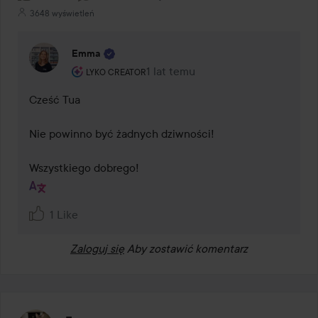
3648 wyświetleń
Emma
Rola użytkownika: Lyko Creator.
1 lat temu
Komentarz został dodany 1 lat tem
LYKO CREATOR
Cześć Tua 

Nie powinno być żadnych dziwności! 

Wszystkiego dobrego!
1 Like
Zaloguj się
Aby zostawić komentarz