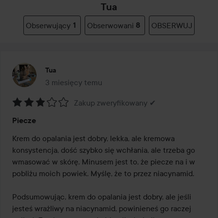
Tua
Obserwujący
1
Obserwowani
8
OBSERWUJ
Tua
3 miesięcy temu
Post został utworzony 3 miesięcy temu
Zakup zweryfikowany ✔
Ocena:
Piecze
3
z
Krem do opalania jest dobry, lekka, ale kremowa 
5
konsystencja, dość szybko się wchłania, ale trzeba go 
wmasować w skórę. Minusem jest to, że piecze na i w 
pobliżu moich powiek. Myślę, że to przez niacynamid.

Podsumowując, krem do opalania jest dobry, ale jeśli 
jesteś wrażliwy na niacynamid, powinieneś go raczej 