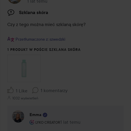
1 lat temu
Post został utworzony 1 lat temu
Szklana skóra
Czy z tego można mieć szklaną skórę?

Przetłumaczone z: szwedzki
1 PRODUKT W POŚCIE SZKLANA SKÓRA
1 komentarzy
1 Like
1032 wyświetleń
Emma
Rola użytkownika: Lyko Creator.
1 lat temu
Komentarz został dodany 1 lat tem
LYKO CREATOR