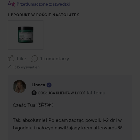
Przetłumaczone z: szwedzki
1 PRODUKT W POŚCIE NASTOLATEK
Like
1 komentarzy
1515 wyświetleń
Linnea
Rola użytkownika: Obsługa klienta w Lyko.
1 lat temu
Komentarz został dodany 
OBSŁUGA KLIENTA W LYKO
Cześć Tua! 👋🏻😊

Tak, absolutnie! Polecam zacząć powoli, 1-2 dni w 
tygodniu i nałożyć nawilżający krem afterwards 🤎
