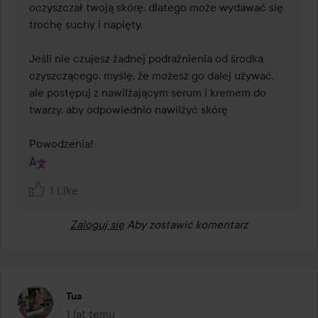
oczyszczał twoją skórę, dlatego może wydawać się 
trochę suchy i napięty.

Jeśli nie czujesz żadnej podrażnienia od środka 
czyszczącego, myślę, że możesz go dalej używać, 
ale postępuj z nawilżającym serum i kremem do 
twarzy, aby odpowiednio nawilżyć skórę 

1 Like
Zaloguj się
Aby zostawić komentarz
Tua
1 lat temu
Post został utworzony 1 lat temu