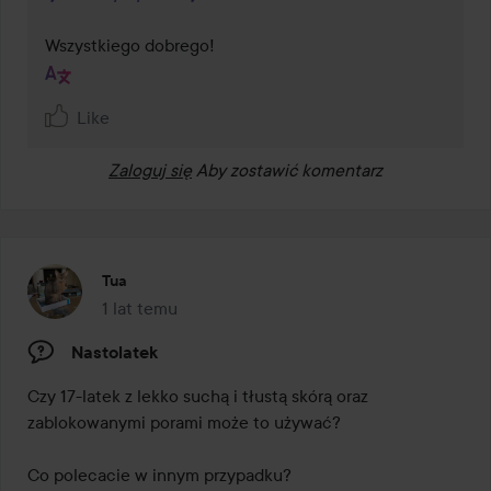
Wszystkiego dobrego!
Like
Zaloguj się
Aby zostawić komentarz
Tua
1 lat temu
Post został utworzony 1 lat temu
Nastolatek
Czy 17-latek z lekko suchą i tłustą skórą oraz 
zablokowanymi porami może to używać?

Co polecacie w innym przypadku?