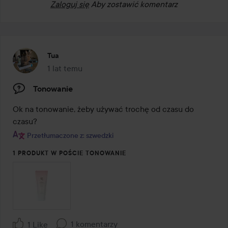
Zaloguj się
Aby zostawić komentarz
Tua
1 lat temu
Post został utworzony 1 lat temu
Tonowanie
Ok na tonowanie, żeby używać trochę od czasu do 
czasu?
Przetłumaczone z: szwedzki
1 PRODUKT W POŚCIE TONOWANIE
1 komentarzy
1 Like