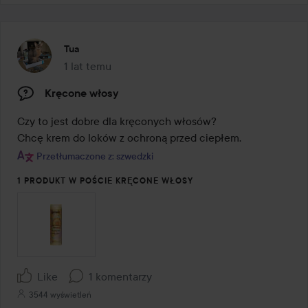
Tua
1 lat temu
Post został utworzony 1 lat temu
Kręcone włosy
Czy to jest dobre dla kręconych włosów?

Chcę krem do loków z ochroną przed ciepłem.
Przetłumaczone z: szwedzki
1 PRODUKT W POŚCIE KRĘCONE WŁOSY
Like
1 komentarzy
3544 wyświetleń