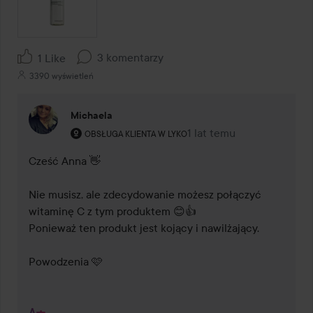
3 komentarzy
1 Like
3390 wyświetleń
Michaela
Rola użytkownika: Obsługa klienta w Lyko.
1 lat temu
Komentarz został dodany 
OBSŁUGA KLIENTA W LYKO
Cześć Anna 👋 

Nie musisz, ale zdecydowanie możesz połączyć 
witaminę C z tym produktem 😊👍

Ponieważ ten produkt jest kojący i nawilżający.

Powodzenia 🩷
