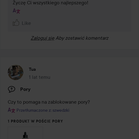
Życzę Ci wszystkiego najlepszego!
Like
Zaloguj się
Aby zostawić komentarz
Tua
1 lat temu
Post został utworzony 1 lat temu
Pory
Czy to pomaga na zablokowane pory?
Przetłumaczone z: szwedzki
1 PRODUKT W POŚCIE PORY