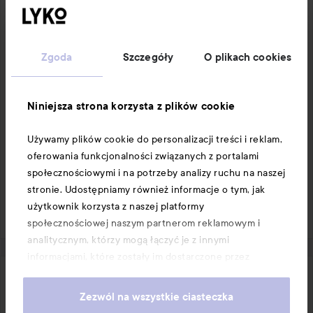
Zgoda
Szczegóły
O plikach cookies
Niniejsza strona korzysta z plików cookie
Używamy plików cookie do personalizacji treści i reklam,
oferowania funkcjonalności związanych z portalami
społecznościowymi i na potrzeby analizy ruchu na naszej
Like
Komentarz
stronie. Udostępniamy również informacje o tym, jak
10 wyświetleń
użytkownik korzysta z naszej platformy
Zaloguj się
Aby zostawić komentarz
społecznościowej naszym partnerom reklamowym i
analitycznym, którzy mogą łączyć je z innymi
informacjami, które zostały im dostarczone przez
użytkownika lub zebrane w wyniku korzystania z ich
Tua
usług. Użytkownik wyraża zgodę na używanie przez nas
Zezwól na wszystkie ciasteczka
1 lat temu
Post został utworzony 1 lat temu
plików cookie, poprzez kontynuację korzystania z naszej