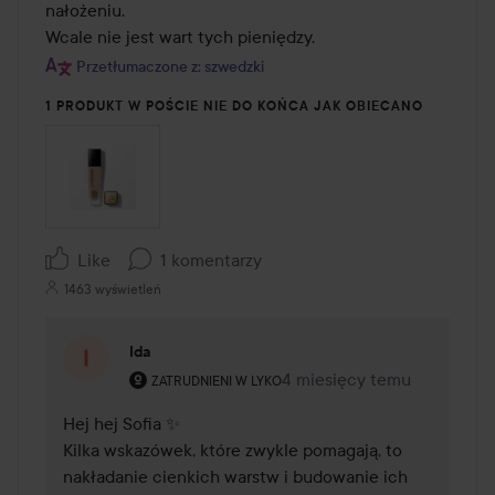
nałożeniu.

Wcale nie jest wart tych pieniędzy.
Przetłumaczone z: szwedzki
1 PRODUKT W POŚCIE NIE DO KOŃCA JAK OBIECANO
Like
1 komentarzy
1463 wyświetleń
Ida
Rola użytkownika: Zatrudnieni w Lyko.
4 miesięcy temu
Komentarz został dodany 4
ZATRUDNIENI W LYKO
Hej hej Sofia ✨ 

Kilka wskazówek, które zwykle pomagają, to 
nakładanie cienkich warstw i budowanie ich 