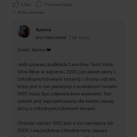
Like
1 komentarzy
1838 wyświetleń
Sunniva
Rola użytkownika: Były pracownik.
1 lat temu
Komentarz został dodany 1 lat 
BYŁY PRACOWNIK
Cześć Selma ❤️ 

Jeśli używasz podkładu Lancôme Teint Idole 
Ultra Wear w odcieniu 220C (do jasnej skóry z 
chłodnymi/różowymi tonami) i chcesz odcień, 
który jest o ton jaśniejszy z podobnymi tonami, 
110C może być odpowiednim wyborem. Ten 
odcień jest zaprojektowany dla bardzo jasnej 
skóry z chłodnymi/różowymi tonami.

Chociaż odcień 110C jest o ton jaśniejszy niż 
220C i ma podobne chłodne tony, zawsze 