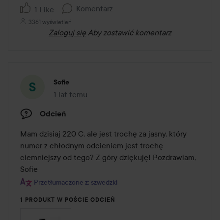
Komentarz
1 Like
3361 wyświetleń
Zaloguj się
Aby zostawić komentarz
Sofie
1 lat temu
Post został utworzony 1 lat temu
Odcień
Mam dzisiaj 220 C, ale jest trochę za jasny, który 
numer z chłodnym odcieniem jest trochę 
ciemniejszy od tego? Z góry dziękuję! Pozdrawiam, 
Sofie
Przetłumaczone z: szwedzki
1 PRODUKT W POŚCIE ODCIEŃ