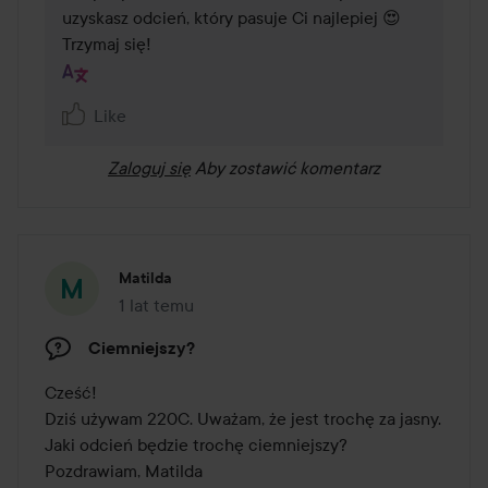
uzyskasz odcień, który pasuje Ci najlepiej 😍

Trzymaj się!
Like
Zaloguj się
Aby zostawić komentarz
Matilda
1 lat temu
Post został utworzony 1 lat temu
Ciemniejszy?
Cześć! 

Dziś używam 220C. Uważam, że jest trochę za jasny. 
Jaki odcień będzie trochę ciemniejszy? 

Pozdrawiam, Matilda