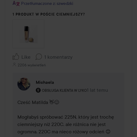
Przetłumaczone z: szwedzki
1 PRODUKT W POŚCIE CIEMNIEJSZY?
Like
1 komentarzy
2206 wyświetleń
Michaela
Rola użytkownika: Obsługa klienta w Lyko.
1 lat temu
Komentarz został dodan
OBSŁUGA KLIENTA W LYKO
Cześć Matilda 👋😊

Mogłabyś spróbować 225N, który jest trochę 
ciemniejszy niż 220C, ale różnica nie jest 
ogromna. 220C ma nieco różowy odcień 😊
