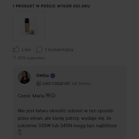
1 PRODUKT W POŚCIE WYBÓR KOLORU
Like
1 komentarzy
1576 wyświetleń
Ottilia
Rola użytkownika: Lyko Creator.
1 lat temu
Komentarz został dodany 1 lat 
LYKO CREATOR
Cześć Maria 👋😊

Nie jest łatwo określić odcień w ten sposób 
przez ekran, ale kiedy patrzę, wydaje się, że 
odcienie 335W lub 345N mogą być najbliższe 
👇
