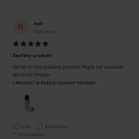
Nelli
1 lat temu
Post został utworzony 1 lat temu
Ocena:
Zaufany produkt
5
z
Od lat to mój ulubiony produkt. Nigdy nie zamienię 
5
go na nic innego.
1 PRODUKT W POŚCIE ZAUFANY PRODUKT
Like
Komentarz
1736 wyświetleń