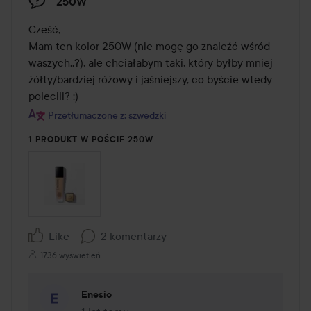
250W
Cześć, 

Mam ten kolor 250W (nie mogę go znaleźć wśród 
waszych..?), ale chciałabym taki, który byłby mniej 
żółty/bardziej różowy i jaśniejszy, co byście wtedy 
polecili? :)
Przetłumaczone z: szwedzki
1 PRODUKT W POŚCIE 250W
Like
2 komentarzy
1736 wyświetleń
Enesio