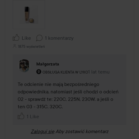
Like
1 komentarzy
1875 wyświetleń
Małgorzata
Rola użytkownika: Obsługa klienta w Lyko.
1 lat temu
Komentarz został dodan
OBSŁUGA KLIENTA W LYKO
Te odcienie nie mają bezpośredniego 
odpowiednika, natomiast jeśli chodzi o odcień 
02 - sprawdź te: 220C, 225N, 230W, a jeśli o 
ten 03 - 315C, 320C.
1 Like
Zaloguj się
Aby zostawić komentarz