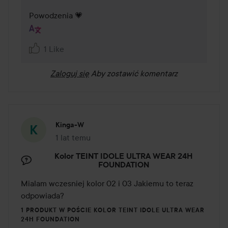
Powodzenia 💗
1 Like
Zaloguj się
Aby zostawić komentarz
Kinga-W
1 lat temu
Post został utworzony 1 lat temu
Kolor TEINT IDOLE ULTRA WEAR 24H
FOUNDATION
Mialam wczesniej kolor 02 i 03 Jakiemu to teraz 
odpowiada?
1 PRODUKT W POŚCIE KOLOR TEINT IDOLE ULTRA WEAR
24H FOUNDATION