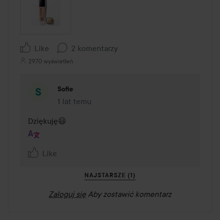
Like
2 komentarzy
2970 wyświetleń
Sofie
1 lat temu
Komentarz został dodany 1 lat temu
Dziękuję😃
Like
NAJSTARSZE (1)
Zaloguj się
Aby zostawić komentarz