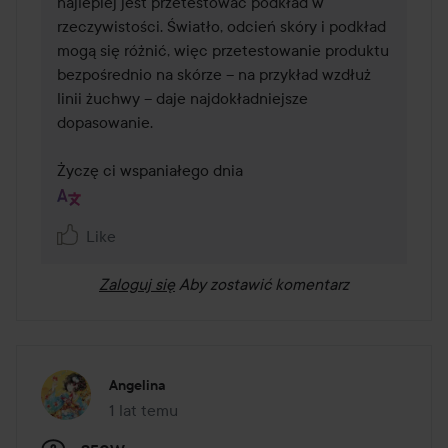
najlepiej jest przetestować podkład w 
rzeczywistości. Światło, odcień skóry i podkład 
mogą się różnić, więc przetestowanie produktu 
bezpośrednio na skórze – na przykład wzdłuż 
linii żuchwy – daje najdokładniejsze 
dopasowanie.

Życzę ci wspaniałego dnia 
Like
Zaloguj się
Aby zostawić komentarz
Angelina
1 lat temu
Post został utworzony 1 lat temu