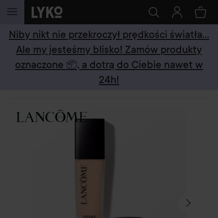
PRZEJDŹ DO TREŚCI
Niby nikt nie przekroczył prędkości światła...
Ale my jesteśmy blisko! Zamów produkty
oznaczone 📦, a dotrą do Ciebie nawet w
24h!
POMIŃ SEKCJĘ