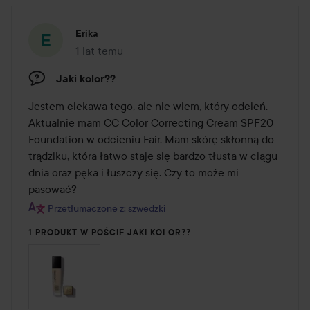
Erika
1 lat temu
Post został utworzony 1 lat temu
Jaki kolor??
Jestem ciekawa tego, ale nie wiem, który odcień. 
Aktualnie mam CC Color Correcting Cream SPF20 
Foundation w odcieniu Fair. Mam skórę skłonną do 
trądziku, która łatwo staje się bardzo tłusta w ciągu 
dnia oraz pęka i łuszczy się. Czy to może mi 
pasować?
Przetłumaczone z: szwedzki
1 PRODUKT W POŚCIE JAKI KOLOR??