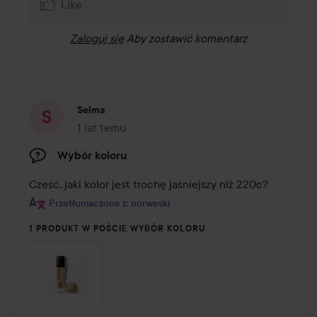
Like
Zaloguj się
Aby zostawić komentarz
Selma
1 lat temu
Post został utworzony 1 lat temu
Wybór koloru
Cześć, jaki kolor jest trochę jaśniejszy niż 220c?
Przetłumaczone z: norweski
1 PRODUKT W POŚCIE WYBÓR KOLORU