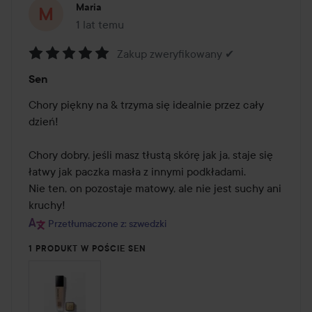
Maria
1 lat temu
Post został utworzony 1 lat temu
Zakup zweryfikowany ✔
Ocena:
Sen
5
z
Chory piękny na & trzyma się idealnie przez cały 
5
dzień!

Chory dobry, jeśli masz tłustą skórę jak ja, staje się 
łatwy jak paczka masła z innymi podkładami. 

Nie ten, on pozostaje matowy, ale nie jest suchy ani 
kruchy!
Przetłumaczone z: szwedzki
1 PRODUKT W POŚCIE SEN