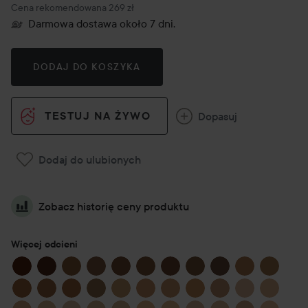
Zalecana cena 269 zł
Cena rekomendowana 269 zł
Darmowa dostawa około 7 dni.
DODAJ DO KOSZYKA
TESTUJ NA ŻYWO
Dopasuj
Dodaj do ulubionych
Zobacz historię ceny produktu
Więcej odcieni