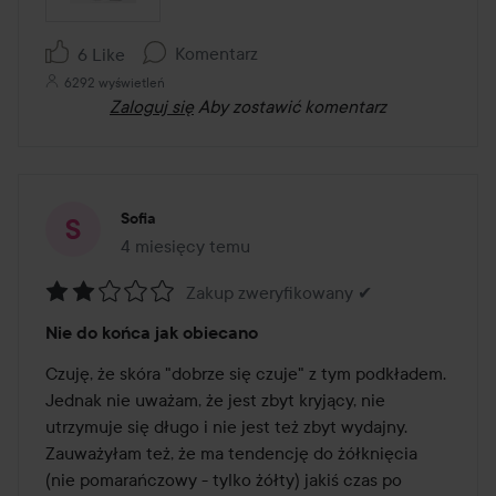
Komentarz
6 Like
6292 wyświetleń
Zaloguj się
Aby zostawić komentarz
Sofia
4 miesięcy temu
Post został utworzony 4 miesięcy temu
Zakup zweryfikowany ✔
Ocena:
Nie do końca jak obiecano
2
z
Czuję, że skóra "dobrze się czuje" z tym podkładem. 
5
Jednak nie uważam, że jest zbyt kryjący, nie 
utrzymuje się długo i nie jest też zbyt wydajny. 
Zauważyłam też, że ma tendencję do żółknięcia 
(nie pomarańczowy - tylko żółty) jakiś czas po 