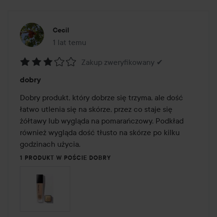
Cecil
1 lat temu
Post został utworzony 1 lat temu
Zakup zweryfikowany ✔
Ocena:
dobry
3
z
Dobry produkt, który dobrze się trzyma, ale dość 
5
łatwo utlenia się na skórze, przez co staje się 
żółtawy lub wygląda na pomarańczowy. Podkład 
również wygląda dość tłusto na skórze po kilku 
godzinach użycia.
1 PRODUKT W POŚCIE DOBRY