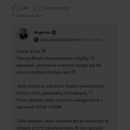
Like
1 komentarzy
2941 wyświetleń
Angelica
Rola użytkownika: Obsługa klienta w Lyko.
1 lat temu
Komentarz został dodan
OBSŁUGA KLIENTA W LYKO
Cześć Erika 👋

Ten podkład zdecydowanie mógłby Ci 
pasować, ponieważ również nadaje się do 
nieco bardziej tłustej cery 😍

Jeśli chodzi o odcienie, trudno powiedzieć, 
który z nich pasowałby Ci najlepiej 🤍 
Polecałabym, abyś zwróciła uwagę na te o 
nazwach 105W i 125W.

Zalecałabym, abyś spróbowała je zobaczyć w 
sklepie przed zamówieniem. W ten sposób 