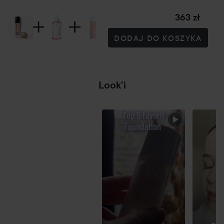
Nowy i ulepszony Teint Idole Ultra Wear z łatwością
maskuje wyzwania skórne i jest idealnym narzędziem do
363 zł
stworzenia tarczy dla Twojej skóry w stresującej
DODAJ DO KOSZYKA
codzienności. Jest odporny na wodę, pot, wilgoć i ciepło.
WSKAZÓWKI DOTYCZĄCE STOSOWANIA:
Krok 1: Przygotuj swoją skórę
Look'i
- Nanieś porcję bazy Priming Serum na oczyszczoną skórę,
MAGICZNY
aby przedłużyć trwałość swojego podkładu.
POMIŃ SEKCJĘ
- Wyrównaj teksturę dociskając bazę opuszkami palców.
Krok 2: Wyrównaj koloryt skóry
- Nałóż niewielką ilość podkładu na strefę T, czoło, boki
nosa, policzki i brodę.
- Wyblenduj podkład na zewnątrz twarzy.