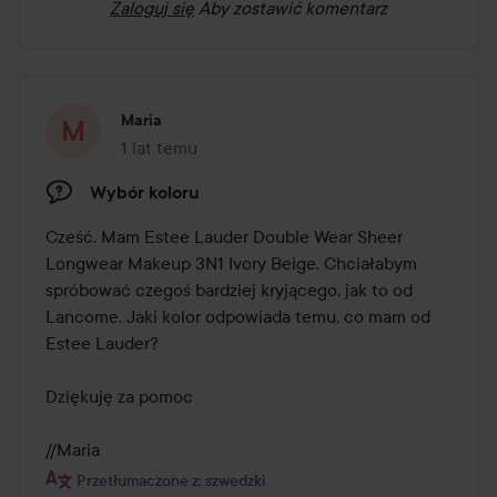
Zaloguj się
Aby zostawić komentarz
Maria
1 lat temu
Post został utworzony 1 lat temu
Wybór koloru
Cześć. Mam Estee Lauder Double Wear Sheer 
Longwear Makeup 3N1 Ivory Beige. Chciałabym 
spróbować czegoś bardziej kryjącego, jak to od 
Lancome. Jaki kolor odpowiada temu, co mam od 
Estee Lauder? 

Dziękuję za pomoc 

//Maria
Przetłumaczone z: szwedzki