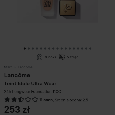
8 look'i
9 zdjęć
Start
Lancôme
Lancôme
Teint Idole Ultra Wear
24h Longwear Foundation
110C
11 ocen
,
Średnia ocena: 2.5
Przejdź do Recenzje i komentarze
253 zł