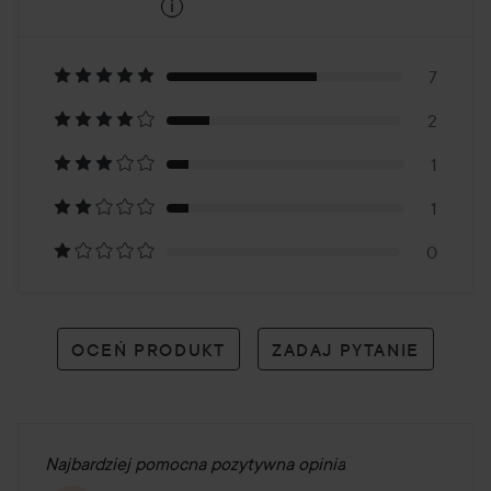
i
2.5
Oparte
na
7
2
11
1
opiniach
1
0
OCEŃ PRODUKT
ZADAJ PYTANIE
Najbardziej pomocna pozytywna opinia