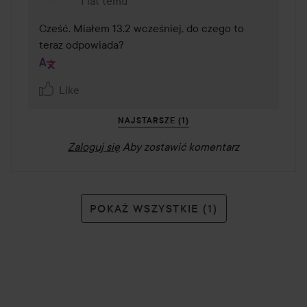
1 lat temu
Komentarz został dodany 1 lat temu
Cześć. Miałem 13.2 wcześniej, do czego to 
teraz odpowiada?
Like
NAJSTARSZE (1)
Zaloguj się
Aby zostawić komentarz
POKAŻ WSZYSTKIE (1)