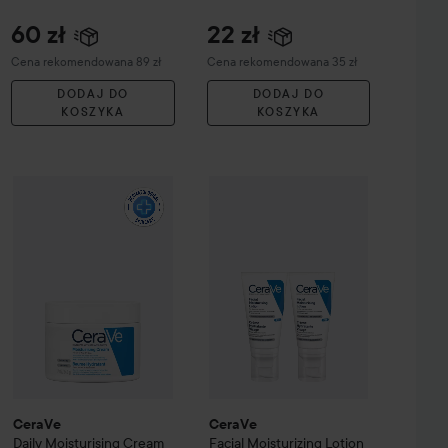
a
60 zł
22 zł
Zalecana cena 89 zł
Zalecana cena 35 zł
Cena rekomendowana 89 zł
Cena rekomendowana 35 zł
DODAJ DO
DODAJ DO
KOSZYKA
KOSZYKA
136 zł
60 zł
Lotion
CeraVe
976 ml
Daily Moisturising Cream
340 g
CeraVe
Facial Moisturizing Lotio
Zalecana cena 149 zł
Zalecana cena 89 zł
CeraVe
CeraVe
Daily Moisturising Cream
Facial Moisturizing Lotion