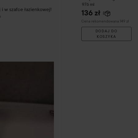
976 ml
i w szafce łazienkowej! 
136 zł


Zalecana cena 149 zł
Cena rekomendowana 149 zł
DODAJ DO
KOSZYKA