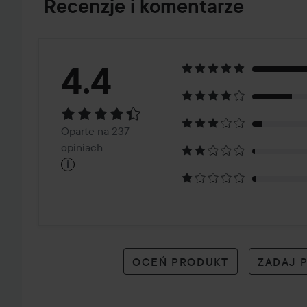
Recenzje i komentarze
Ocena:
4.4
4.4
Oparte
Oparte na 237
na
opiniach
i
237
opiniach
OCEŃ PRODUKT
ZADAJ 