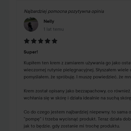
Najbardziej pomocna pozytywna opinia
Nelly
1 lat temu
Post został utworzony 1 lat temu
Ocena:
Super!
5
z
Kupiłem ten krem z zamiarem używania go jako ostat
5
wieczornej rutynie pielęgnacyjnej. Słyszałem wiele 
pomyślałem, że spróbuję. I muszę powiedzieć, że mni
Krem został opisany jako bezzapachowy, co również 
wchłania się w skórę i działa idealnie na suchą skórę.
Co do czego jestem najbardziej niepewny, to sama o
"pompę" i trzeba wycisnąć produkt. Teraz działa dobr
jak to będzie, gdy zostanie mi trochę produktu. 
