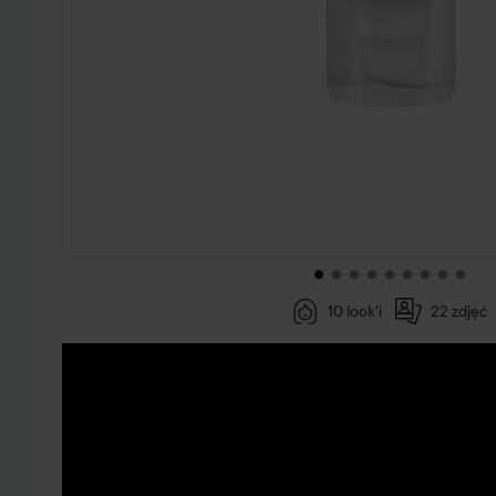
10 look'i
22 zdjęć