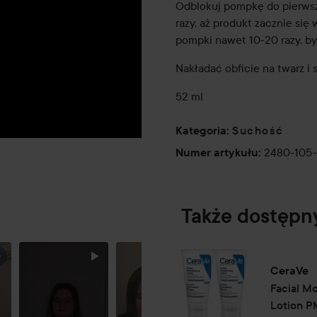
Odblokuj pompkę do pierwsze
razy, aż produkt zacznie si
pompki nawet 10-20 razy, b
Nakładać obficie na twarz i 
52 ml
Suchość
Kategoria
:
2480-105
Numer artykułu
:
MOLLY
Także dostępn
SANDEN DZIŚ
WIECZOREM...
CeraVe
Facial Mo
Lotion P