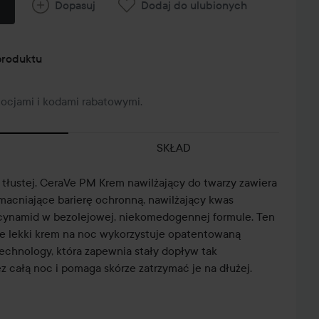
Dopasuj
Dodaj do ulubionych
produktu
mocjami i kodami rabatowymi.
SKŁAD
i tłustej, CeraVe PM Krem nawilżający do twarzy zawiera
macniające barierę ochronną, nawilżający kwas
acynamid w bezolejowej, niekomedogennej formule. Ten
e lekki krem na noc wykorzystuje opatentowaną
echnology, która zapewnia stały dopływ tak
z całą noc i pomaga skórze zatrzymać je na dłużej.