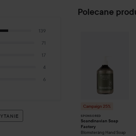
Polecane prod
139
Campaign 25%
S
SPONSORED
71
17
4
6
Campaign 25%
PYTANIE
SPONSORED
Scandinavian Soap
Factory
Blomsteräng
Hand Soap