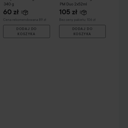
340 g
PM Duo 2x52ml
60 zł
105 zł
Zalecana cena 89 zł
Cena rekomendowana 89 zł
Bez ceny pakietu: 106 zł
DODAJ DO
DODAJ DO
KOSZYKA
KOSZYKA