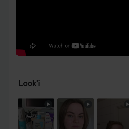
PRZEJDŹ DO INFORMACJE O PRODUKCIE
Look'i
POMIŃ SEKCJĘ