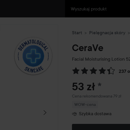
Start
Pielęgnacja skóry
CeraVe
Facial Moisturising Lotion
52
237 
Przejdź do Recenzje i komen
53 zł
*
Zalecana cena 79 zł
Cena rekomendowana 79 zł
WOW-cena
Szybka dostawa