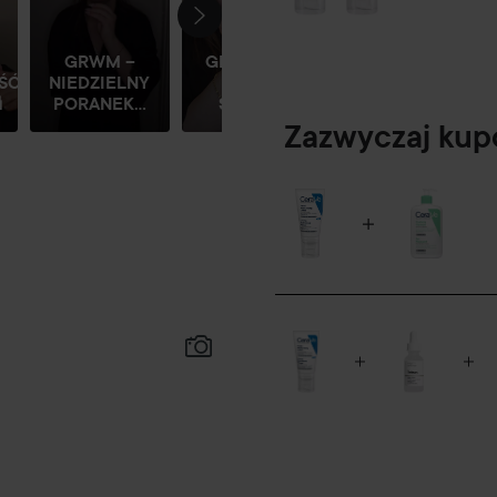
GRWM –
GRWM DLA
ŚĆ.
NIEDZIELNY
MOLLY

PORANEK...
SANDEN
Zazwyczaj ku