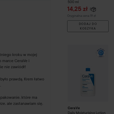
500 ml
Cena promocyjn
14,25 zł
Cena regularna 19 zł
Oryginalna cena 19 zł
DODAJ DO
KOSZYKA
CeraVe
Daily Moisturising 
niego kroku w mojej 
o marce CeraVe i 
e nie zawiódł! 

było prawdą. Krem łatwo 
 

pakowanie, które ma 
ze, ale zastanawiam się, 
CeraVe
Daily Moisturising Lotion