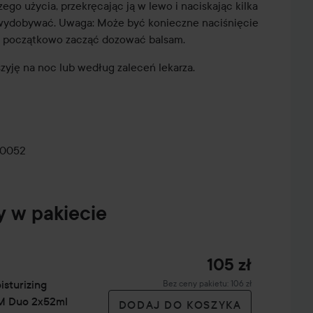
go użycia, przekręcając ją w lewo i naciskając kilka
ę wydobywać. Uwaga: Może być konieczne naciśnięcie
y początkowo zacząć dozować balsam.
szyję na noc lub według zaleceń lekarza.
-0052
y w pakiecie
ZIMA JEST
ULUBIONE
CERAVE!!!
URATOWANA
CE
105 zł
isturizing
Bez ceny pakietu: 106 zł
M Duo 2x52ml
DODAJ DO KOSZYKA