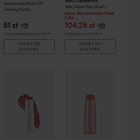
MAC Cosmetics
Buttermelt Blush
09
Mac Glow Play Blush
Feeling Butta
Grand
Cena dla członków Club
Lyko
51 zł
104,25 zł
Zalecana cena 65 zł
Cena regularna 139 zł
Cena rekomendowana 65 zł
Oryginalna cena 139 zł
DODAJ DO
DODAJ DO
KOSZYKA
KOSZYKA
róż w sticku
Make Up Store
SoftGlow
Superior Colour Blush Stick
HICKAP
The Wonder Stick Blush & 
Rusty Rose
109 zł
95 zł