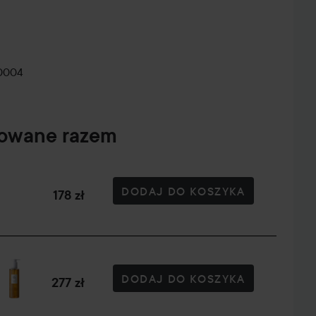
TOP 10
ULUBIONYCH
WORK
RÓŻÓW
BITCH
0004
powane razem
DODAJ DO KOSZYKA
178 zł
DODAJ DO KOSZYKA
277 zł