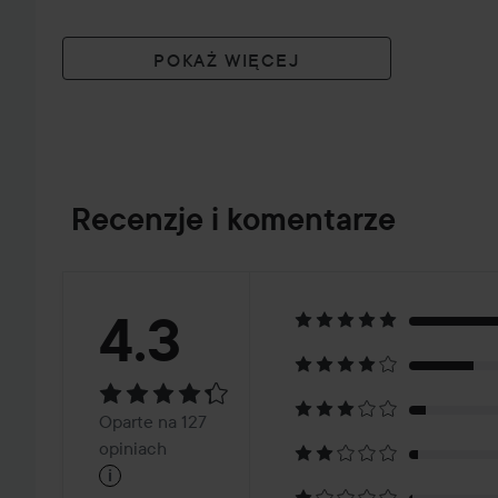
POKAŻ WIĘCEJ
Recenzje i komentarze
Ocena:
4.3
4.3
Oparte
Oparte na 127
na
opiniach
i