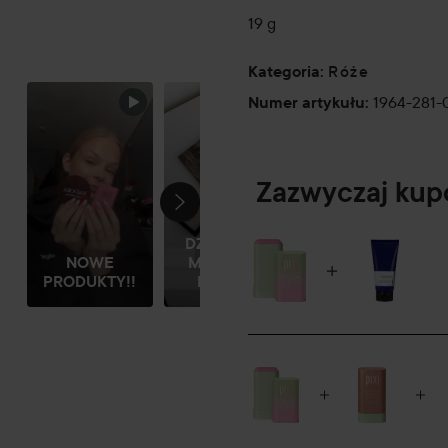
19 g
DZISIEJSZY
Róże
Kategoria
:
MAKIJAŻ
1964-281-
Numer artykułu
:
Zazwyczaj ku
DZISIEJSZY
NOWE
MAKIJAŻ Z
PRODUKTY!!
MOIMI...