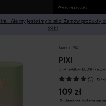
iatła... Ale my jesteśmy blisko! Zamów produkty 
24h!
Start
PIXI
PIXI
On-the-Glow BLUSH - róż w 
127 
Przejdź do Recenzje i komen
109 zł
Darmowa dostawa następ