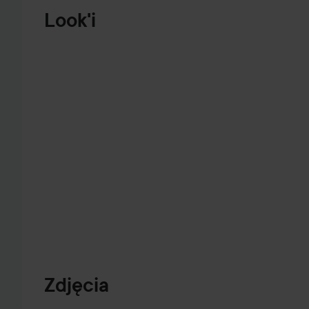
PRZEJDŹ DO INFORMACJE O PRODUKCIE
Look'i
BAWIŁAM
SIĘ TROCHĘ
MAKIJAŻEM
POMIŃ SEKCJĘ
Zdjęcia