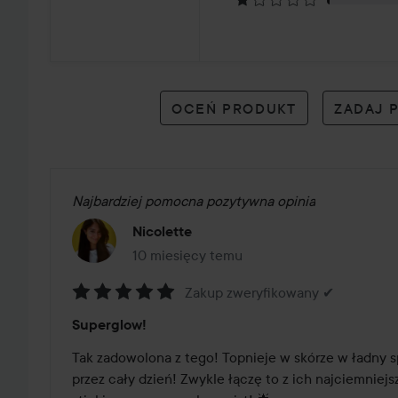
127
opiniach
OCEŃ PRODUKT
ZADAJ 
Najbardziej pomocna pozytywna opinia
Nicolette
10 miesięcy temu
Post został utworzony 10 miesięcy temu
Zakup zweryfikowany ✔
Ocena:
Superglow!
5
z
Tak zadowolona z tego! Topnieje w skórze w ładny sp
5
przez cały dzień! Zwykle łączę to z ich najciemniej