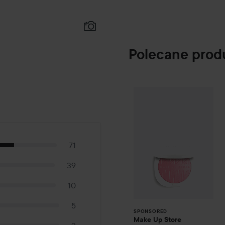
Polecane prod
Make Up Store
I
SPONSORED
71
39
10
5
SPONSORED
Make Up Store