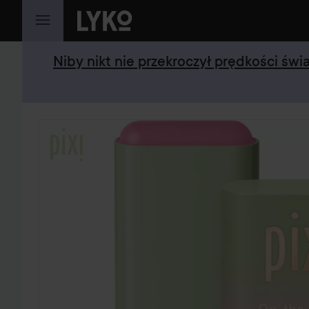
PRZEJDŹ DO TREŚCI
Niby nikt nie przekroczył prędkości św
POMIŃ SEKCJĘ