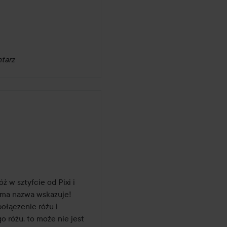
tarz
godni temu
w sztyfcie od Pixi i 
ma nazwa wskazuje! 
ołączenie różu i 
 różu, to może nie jest 