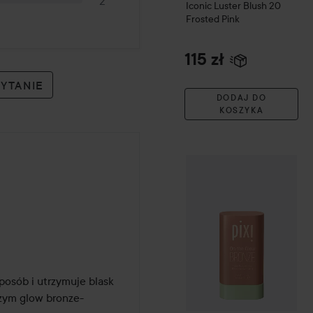
2
Iconic Luster Blush
20
Frosted Pink
115 zł
PYTANIE
DODAJ DO
KOSZYKA
PIXI
On-the-Glow Bronze - 
osób i utrzymuje blask 
szym glow bronze-