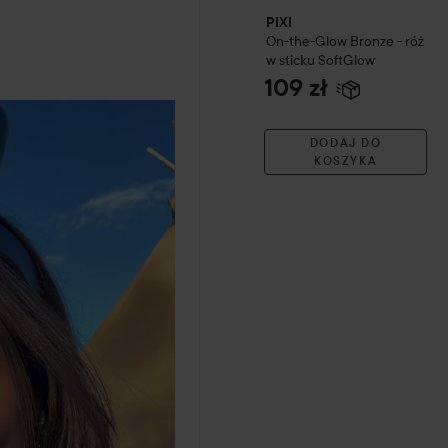
PIXI
On-the-Glow Bronze - róż
w sticku
SoftGlow
109 zł
DODAJ DO
KOSZYKA