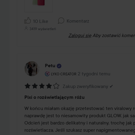
Komentarz
10 Like
3419 wyświetleń
Zaloguj się
Aby zostawić komen
Petu
Rola użytkownika: Lyko Creator.
2 tygodni temu
Post został utworzony 2 ty
LYKO CREATOR
Zakup zweryfikowany ✔
Ocena:
Pixi o rozświetlającym różu
4
z
W końcu miałam okazję przetestować ten viralowy róż 
5
naprawdę jest to niesamowity produkt GLOW, jak sa
Odcień jest bardzo delikatny i naturalny, trochę jak p
rozświetlacza. Jeśli szukasz super napigmentowanego