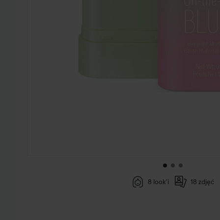
8 look'i
18 zdjęć