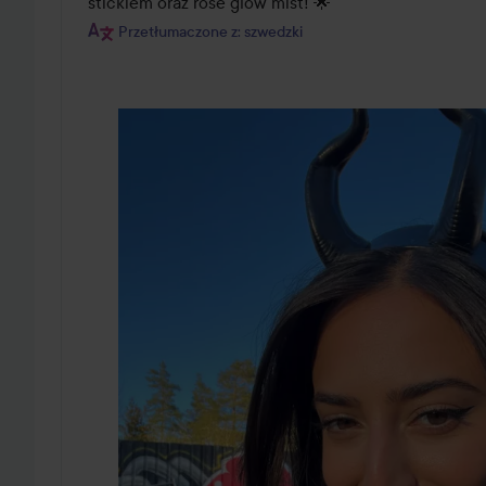
stickiem oraz rose glow mist! 🌟
Przetłumaczone z: szwedzki