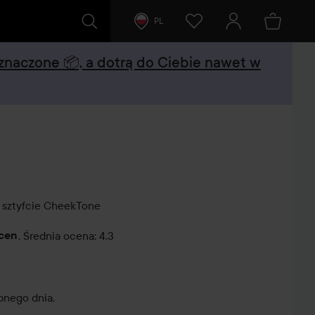
PL
oznaczone 📦, a dotrą do Ciebie nawet w
sztyfcie
CheekTone
ocen
,
Średnia ocena: 4.3
tarze
nego dnia.