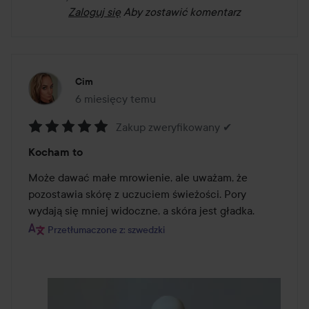
Zaloguj się
Aby zostawić komentarz
Cim
6 miesięcy temu
Post został utworzony 6 miesięcy temu
Zakup zweryfikowany ✔
Ocena:
Kocham to
5
z
Może dawać małe mrowienie, ale uważam, że 
5
pozostawia skórę z uczuciem świeżości. Pory 
wydają się mniej widoczne, a skóra jest gładka.
Przetłumaczone z: szwedzki