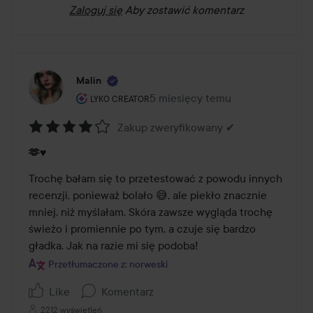
Zaloguj się
Aby zostawić komentarz
Malin
Rola użytkownika: Lyko Creator.
5 miesięcy temu
Post został utworzony 5 miesięc
LYKO CREATOR
Zakup zweryfikowany ✔
Ocena:
🫶♥️
4
z
Trochę bałam się to przetestować z powodu innych 
5
recenzji, ponieważ bolało 😅, ale piekło znacznie 
mniej, niż myślałam. Skóra zawsze wygląda trochę 
świeżo i promiennie po tym, a czuje się bardzo 
gładka. Jak na razie mi się podoba!
Przetłumaczone z: norweski
Like
Komentarz
2212 wyświetleń