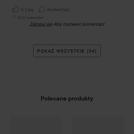
Komentarz
5 Like
2531 wyświetleń
Zaloguj się
Aby zostawić komentarz
POKAŻ WSZYSTKIE (34)
Polecane produkty
The Ordinary
Glycolic Acid 7%
Campaign 25%
Scandinavian Soap Factory
Blomst
SPONSORED