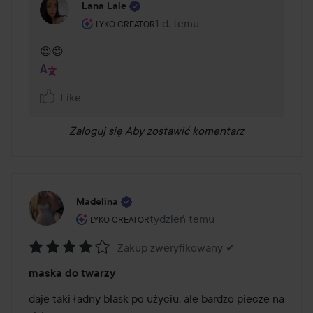
Lana Lale
Rola użytkownika: Lyko Creator.
1 d. temu
Komentarz został dodany 1 d. t
LYKO CREATOR
😍😍
Like
Zaloguj się
Aby zostawić komentarz
Madelina
Rola użytkownika: Lyko Creator.
tydzień temu
Post został utworzony tydzień t
LYKO CREATOR
Zakup zweryfikowany ✔
Ocena:
maska do twarzy
4
z
daje taki ładny blask po użyciu, ale bardzo piecze na 