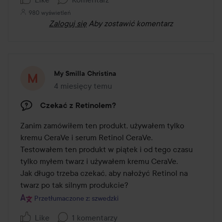
980 wyświetleń
Zaloguj się
Aby zostawić komentarz
My Smilla Christina
4 miesięcy temu
Post został utworzony 4 miesięcy temu
Czekać z Retinolem?
Zanim zamówiłem ten produkt, używałem tylko 
kremu CeraVe i serum Retinol CeraVe. 

Testowałem ten produkt w piątek i od tego czasu 
tylko myłem twarz i używałem kremu CeraVe. 

Jak długo trzeba czekać, aby nałożyć Retinol na 
twarz po tak silnym produkcie?
Przetłumaczone z: szwedzki
Like
1 komentarzy