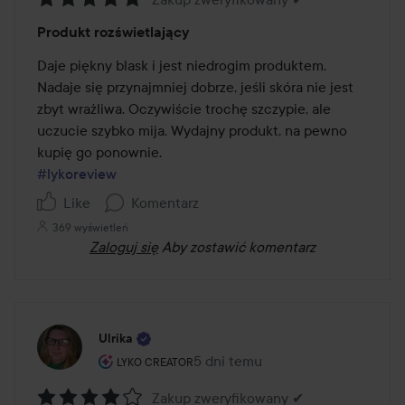
Ocena:
Produkt rozświetlający
5
z
Daje piękny blask i jest niedrogim produktem. 
5
Nadaje się przynajmniej dobrze, jeśli skóra nie jest 
zbyt wrażliwa. Oczywiście trochę szczypie, ale 
uczucie szybko mija. Wydajny produkt, na pewno 
#lykoreview
Like
Komentarz
369 wyświetleń
Zaloguj się
Aby zostawić komentarz
Ulrika
Rola użytkownika: Lyko Creator.
5 dni temu
Post został utworzony 5 dni tem
LYKO CREATOR
Zakup zweryfikowany ✔