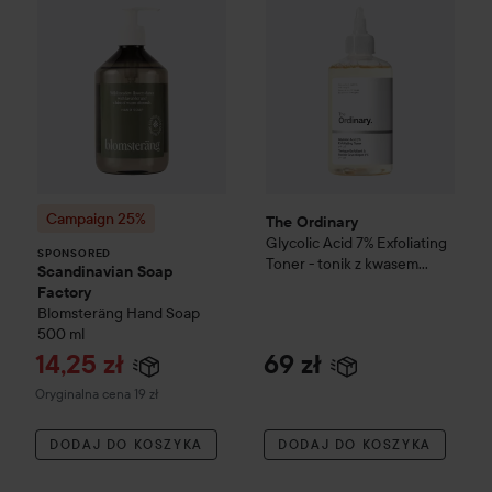
Campaign 25%
The Ordinary
Glycolic Acid 7% Exfoliating
SPONSORED
Toner - tonik z kwasem
Scandinavian Soap
glikolowym
240 ml
Factory
Blomsteräng
Hand Soap
500 ml
Cena promocyjna
14,25 zł
69 zł
Cena regularna 19 zł
Oryginalna cena 19 zł
DODAJ DO KOSZYKA
DODAJ DO KOSZYKA