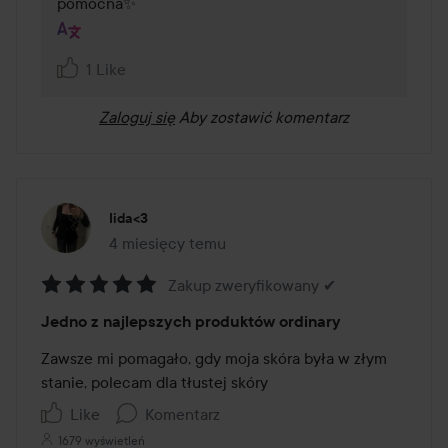
pomocna✨
1 Like
Zaloguj się
Aby zostawić komentarz
Iida<3
4 miesięcy temu
Post został utworzony 4 miesięcy temu
Zakup zweryfikowany ✔
Ocena:
Jedno z najlepszych produktów ordinary
5
z
Zawsze mi pomagało, gdy moja skóra była w złym 
5
stanie, polecam dla tłustej skóry
Like
Komentarz
1679 wyświetleń