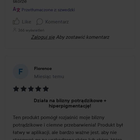
5
skórze
Przetłumaczone z: szwedzki
Like
Komentarz
366 wyświetleń
Zaloguj się
Aby zostawić komentarz
Florence
Miesiąc temu
Post został utworzony Miesiąc temu
Ocena:
Działa na blizny potrądzikowe +
5
hiperpigmentację!
z
Ten produkt pomógł rozjaśnić moje blizny 
5
potrądzikowe i ciemne przebarwienia! Produkt był 
łatwy w aplikacji, ale bardzo ważne jest, aby nie 
stosować go na uszkodzoną skórę lub skórę, która 