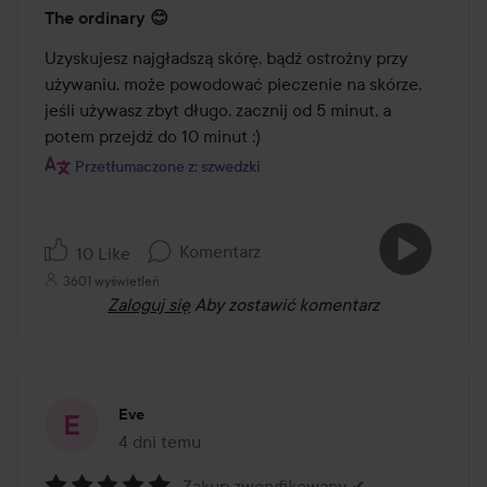
Ocena:
The ordinary 😊
5
z
Uzyskujesz najgładszą skórę, bądź ostrożny przy 
5
używaniu, może powodować pieczenie na skórze, 
jeśli używasz zbyt długo, zacznij od 5 minut, a 
potem przejdź do 10 minut :)
Przetłumaczone z: szwedzki
Komentarz
10 Like
3601 wyświetleń
Zaloguj się
Aby zostawić komentarz
Eve
4 dni temu
Post został utworzony 4 dni temu
Zakup zweryfikowany ✔