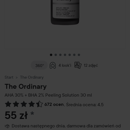
4 look'i
12 zdjęć
360°
Start
The Ordinary
The Ordinary
AHA 30% + BHA 2% Peeling Solution
30 ml
672 ocen
,
Średnia ocena: 4.5
Przejdź do Recenzje i komentarze
55 zł
*
Dostawa następnego dnia, darmowa dla zamówień od