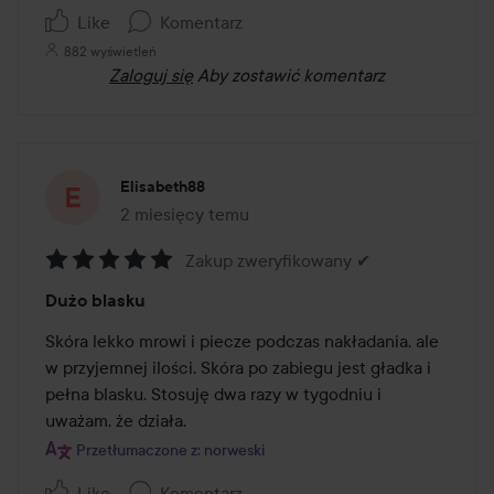
Like
Komentarz
882 wyświetleń
Zaloguj się
Aby zostawić komentarz
Elisabeth88
2 miesięcy temu
Post został utworzony 2 miesięcy temu
Zakup zweryfikowany ✔
Ocena:
Dużo blasku
5
z
Skóra lekko mrowi i piecze podczas nakładania, ale 
5
w przyjemnej ilości. Skóra po zabiegu jest gładka i 
pełna blasku. Stosuję dwa razy w tygodniu i 
uważam, że działa.
Przetłumaczone z: norweski
Like
Komentarz