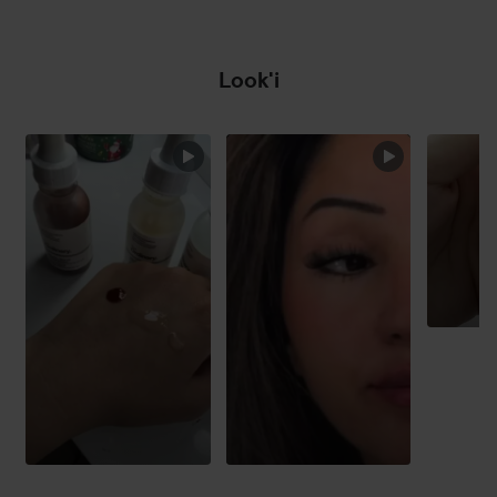
Ostrzeżenie o oparzeniach słonecznych: Ten produkt
zawiera alfa-hydroksykwas (AHA), który może zwiększyć
wrażliwość skóry na słońce, a w szczególności możliwość
Look'i
wystąpienia oparzeń słonecznych. Podczas stosowania
tego produktu i przez tydzień po jego użyciu należy
stosować filtr przeciwsłoneczny, nosić odzież ochronną i
POMIŃ SEKCJĘ
ograniczyć ekspozycję na słońce. Stosować tylko zgodnie
z zaleceniami. Kontakt produktu ze skórą musi mieć
ograniczoną częstotliwość lub czas trwania).
Proszę zapoznać się z dodatkową informacją o ochronie
przeciwsłonecznej i innymi ostrzeżeniami w podanych
Wskazówkach.
Uwaga: Podczas gdy kwasy złuszczające mogą przynosić
szybko widoczne korzyści, generalnie sugerujemy
pośrednie formy złuszczania skóry zamiast form
bezpośrednich, takich jak ten preparat, ze względu na
potencjalny stan zapalny i wrażliwość związaną z kwasami.