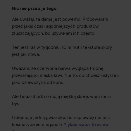
Ocena:
Nic nie przebije tego
4
z
Ale uważaj, ta dama jest powerful. Próbowałam 
5
przez jakiś czas łagodniejszych produktów 
złuszczających, bo używałam ich często.

Ten jest raz w tygodniu, 10 minut i tekstura skóry 
jest jak nowa.

Uważam, że czerwona barwa wygląda trochę 
przerażająco, maska krwi. Nie to, co chcesz usłyszeć 
jako dziewczyna od koni.

Ale teraz chodzi o moją miękką skórę, więc musi 
być.

Odejmuję jedną gwiazdkę, bo naprawdę nie jest 
kosmetycznie elegancki 
#lykocreator
#review