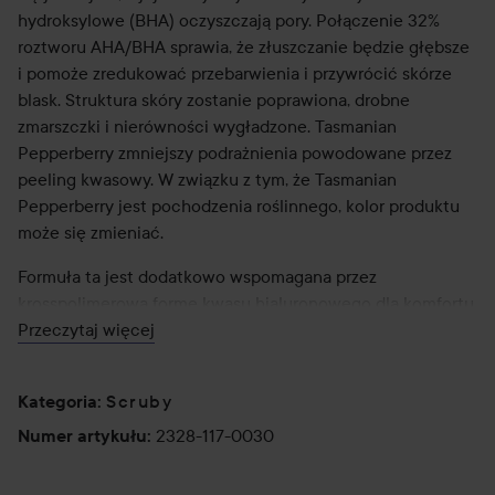
hydroksylowe (BHA) oczyszczają pory. Połączenie 32%
roztworu AHA/BHA sprawia, że złuszczanie będzie głębsze
i pomoże zredukować przebarwienia i przywrócić skórze
blask. Struktura skóry zostanie poprawiona, drobne
zmarszczki i nierówności wygładzone. Tasmanian
Pepperberry zmniejszy podrażnienia powodowane przez
peeling kwasowy. W związku z tym, że Tasmanian
Pepperberry jest pochodzenia roślinnego, kolor produktu
może się zmieniać.
Formuła ta jest dodatkowo wspomagana przez
krosspolimerową formę kwasu hialuronowego dla komfortu,
witaminę B5 wspomagającą gojenie oraz czarną marchew
Przeczytaj więcej
jako przeciwutleniacz. Przeciwwskazania: Formuła ta nie
powinna być stosowana na skórę wrażliwą, złuszczającą się
Scruby
Kategoria
:
lub podrażnioną.
2328-117-0030
Numer artykułu
:
Właściwości: