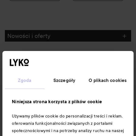
Nowości i oferty
Obserwuj nas
Obsługa klienta
Zgoda
Szczegóły
O plikach cookies
Informacje
Niniejsza strona korzysta z plików cookie
Używamy plików cookie do personalizacji treści i reklam,
Download our app here
oferowania funkcjonalności związanych z portalami
społecznościowymi i na potrzeby analizy ruchu na naszej