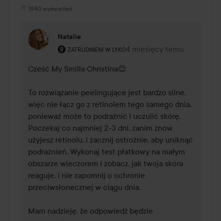
1940 wyświetleń
Natalie
Rola użytkownika: Zatrudnieni w Lyko.
4 miesięcy temu
Komentarz został dodany 4
ZATRUDNIENI W LYKO
Cześć My Smilla Christina😊

To rozwiązanie peelingujące jest bardzo silne, 
więc nie łącz go z retinolem tego samego dnia, 
ponieważ może to podrażnić i uczulić skórę. 
Poczekaj co najmniej 2-3 dni, zanim znów 
użyjesz retinolu, i zacznij ostrożnie, aby uniknąć 
podrażnień. Wykonaj test płatkowy na małym 
obszarze wieczorem i zobacz, jak twoja skóra 
reaguje, i nie zapomnij o ochronie 
przeciwsłonecznej w ciągu dnia.

Mam nadzieję, że odpowiedź będzie 