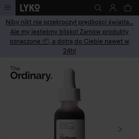
PRZEJDŹ DO TREŚCI
Niby nikt nie przekroczył prędkości światła...
Ale my jesteśmy blisko! Zamów produkty
oznaczone 📦, a dotrą do Ciebie nawet w
24h!
POMIŃ SEKCJĘ