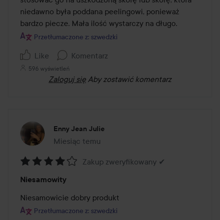
niedawno była poddana peelingowi, ponieważ 
bardzo piecze. Mała ilość wystarczy na długo.
Przetłumaczone z: szwedzki
Like
Komentarz
596 wyświetleń
Zaloguj się
Aby zostawić komentarz
Enny Jean Julie
Miesiąc temu
Post został utworzony Miesiąc temu
Zakup zweryfikowany ✔
Ocena:
Niesamowity
4
z
Niesamowicie dobry produkt
5
Przetłumaczone z: szwedzki