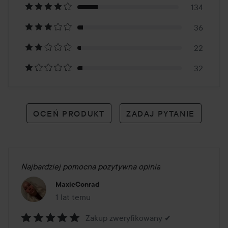
134
672
36
opiniach
22
32
OCEŃ PRODUKT
ZADAJ PYTANIE
Najbardziej pomocna pozytywna opinia
MaxieConrad
1 lat temu
Post został utworzony 1 lat temu
Zakup zweryfikowany ✔