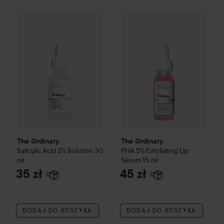
The Ordinary
Salicylic Acid 2% Solution
The Ordinary
30 ml
PHA 5% Exfoliat
35 zł
The Ordinary
The Ordinary
Salicylic Acid 2% Solution
30
PHA 5% Exfoliating Lip
ml
Serum
15 ml
35 zł
45 zł
DODAJ DO KOSZYKA
DODAJ DO KOSZYKA