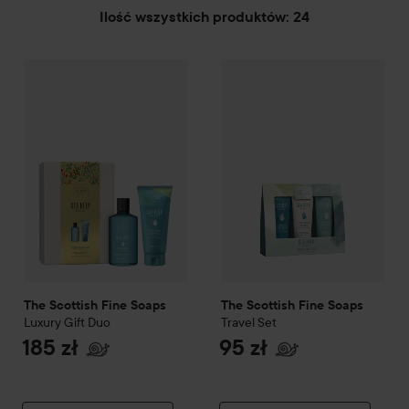
Ilość wszystkich produktów: 24
The Scottish Fine Soaps
PRZEJDŹ DO FILTRUJ
Luxury Gift Duo
The Scottish Fine Soaps
Trave
185 zł
The Scottish Fine Soaps
The Scottish Fine Soaps
Luxury Gift Duo
Travel Set
185 zł
95 zł