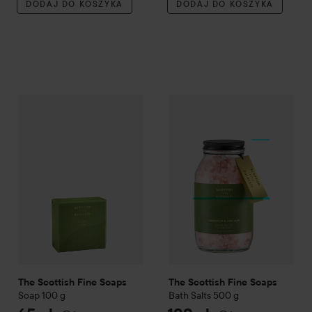
DODAJ DO KOSZYKA
DODAJ DO KOSZYKA
The Scottish Fine Soaps
Soap
100 g
65 zł
The Scottish Fine Soaps
Bath 
The Scottish Fine Soaps
The Scottish Fine Soaps
Soap
100 g
Bath Salts
500 g