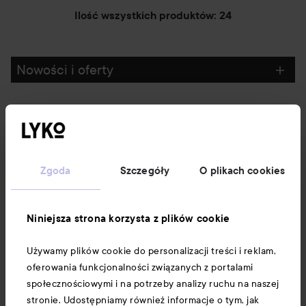
Ilość wszystkich produktów: 24
Nowości i oferty
Obserwuj nas
Obsługa klienta
Zgoda
Szczegóły
O plikach cookies
Informacje
Niniejsza strona korzysta z plików cookie
Używamy plików cookie do personalizacji treści i reklam,
Download our app here
oferowania funkcjonalności związanych z portalami
społecznościowymi i na potrzeby analizy ruchu na naszej
stronie. Udostępniamy również informacje o tym, jak