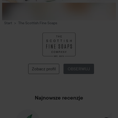
Start
The Scottish Fine Soaps
The
Scottish
Fine
Soaps
Zobacz profil
OBSERWUJ
Najnowsze recenzje
POMIŃ SEKCJĘ