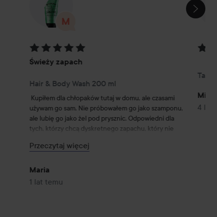
Ocena: 5 z 5
Ocena
Świeży zapach
Hair & Body Wash 200 ml
Mira
Kupiłem dla chłopaków tutaj w domu, ale czasami 
4 lat
używam go sam. Nie próbowałem go jako szamponu, 
ale lubię go jako żel pod prysznic. Odpowiedni dla 
tych, którzy chcą dyskretnego zapachu, który nie 
utrzymuje się zbyt długo, np. jeśli pracujesz w 
Przeczytaj więcej
środowisku, w którym silne zapachy nie są 
odpowiednie, lub jeśli chcesz połączyć go z innym 
zapachem po prysznicu.
Maria
1 lat temu