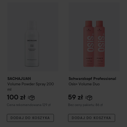
100 zł
SACHAJUAN
Volume Powder Spray
200 ml
Schwarzkopf Professional
Osi
Zalecana cena 129 zł
SACHAJUAN
Schwarzkopf Professional
Volume Powder Spray
200
Osis+ Volume Duo
ml
100 zł
59 zł
Zalecana cena 129 zł
Cena rekomendowana 129 zł
Bez ceny pakietu: 86 zł
DODAJ DO KOSZYKA
DODAJ DO KOSZYKA