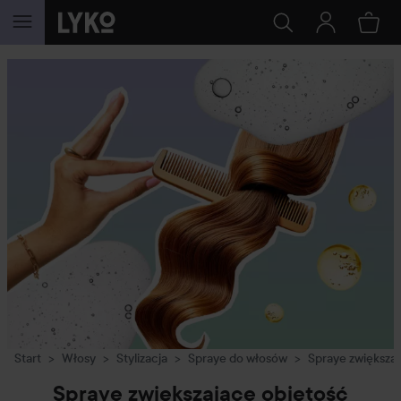
PRZEJDŹ DO TREŚCI
Start
Włosy
Stylizacja
Spraye do włosów
Spraye zwiększaj
Spraye zwiększające objętość