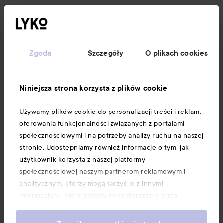
Obserwuj nas
Obsługa klienta
Zgoda
Szczegóły
O plikach cookies
Informacje
Niniejsza strona korzysta z plików cookie
Używamy plików cookie do personalizacji treści i reklam,
Download our app here
oferowania funkcjonalności związanych z portalami
społecznościowymi i na potrzeby analizy ruchu na naszej
stronie. Udostępniamy również informacje o tym, jak
użytkownik korzysta z naszej platformy
społecznościowej naszym partnerom reklamowym i
analitycznym, którzy mogą łączyć je z innymi
informacjami, które zostały im dostarczone przez
użytkownika lub zebrane w wyniku korzystania z ich
usług. Użytkownik wyraża zgodę na używanie przez nas