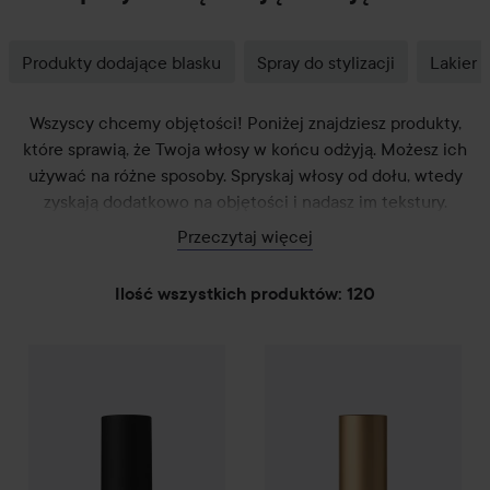
Produkty dodające blasku
Spray do stylizacji
Lakier 
Wszyscy chcemy objętości! Poniżej znajdziesz produkty,
które sprawią, że Twoja włosy w końcu odżyją. Możesz ich
używać na różne sposoby. Spryskaj włosy od dołu, wtedy
zyskają dodatkowo na objętości i nadasz im tekstury.
Przerzuć wszystkie włosy do przodu i spryskaj je u nasady, a
Przeczytaj więcej
dodasz objętości CAŁYM włosom. Podnosząc włosy sekcję
po sekcji uzyskasz bardziej intensywny efekt. Możesz także
Ilość wszystkich produktów: 120
użyć do tego grzebienia do tapirowania i sprayu
utrwalającego efekt, a wtedy nawet Peggy Bundy zzielenieje
PRZEJDŹ DO FILTRUJ
z zazdrości!
Schwarzkopf Professional
Session Label
STMNT Grooming Goods
THE POWDER Stylin
Spra