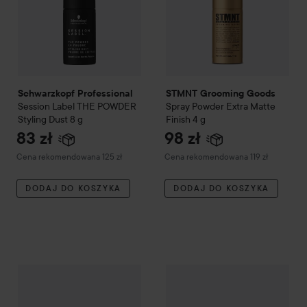
Schwarzkopf Professional
STMNT Grooming Goods
Session Label
THE POWDER
Spray Powder Extra Matte
Styling Dust
8 g
Finish
4 g
83 zł
98 zł
Zalecana cena 125 zł
Zalecana cena 119 zł
Cena rekomendowana 125 zł
Cena rekomendowana 119 zł
DODAJ DO KOSZYKA
DODAJ DO KOSZYKA
Amika
Un.Done Volume & Texture Spray
AVEDA
Abundant Blowout
209 ml
150
139 zł