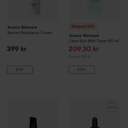
Kampanj 30%
Acasia Skincare
Barrier Resistance Cream
Acasia Skincare
Clear Skin BHA Toner
150 ml
Reapris
399 kr
209,30 kr
Tidigare pris 299 kr
Tid. pris 299 kr
KÖP
KÖP
Acasia Skincare
Nightly Retinol Super Serum
30 ml
449 kr
Acasia Skincare
Hyaluronic S