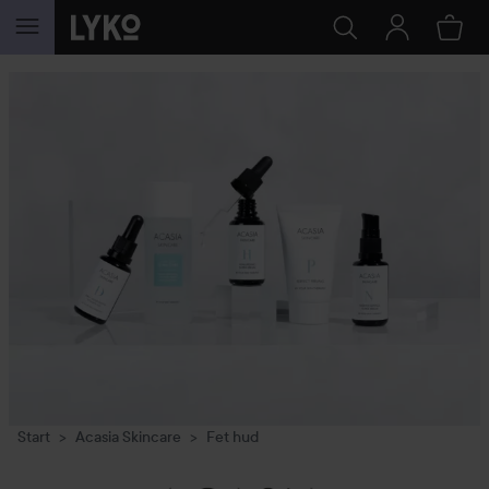
HOPPA TILL INNEHÅLLET
Start
Acasia Skincare
Fet hud