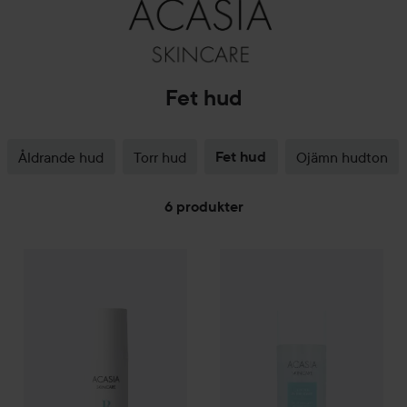
Fet hud
Åldrande hud
Torr hud
Fet hud
Ojämn hudton
6 produkter
Acasia Skincare
HOPPA TILL FILTRERA
Barrier Resistance Cream
399 kr
Kampanj 30%
Acasia Skincare