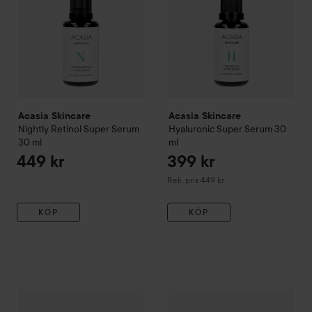
Acasia Skincare
Acasia Skincare
Nightly Retinol Super Serum
Hyaluronic Super Serum
30
30 ml
ml
449 kr
399 kr
Rekommenderat pris 449 kr
Rek. pris 449 kr
KÖP
KÖP
Acasia Skincare
Start Me Up Sheet Mask
23 ml
99 kr
Kampanj 30%
Acasia Skincare