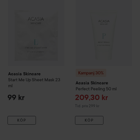
Kampanj 30%
Acasia Skincare
Start Me Up Sheet Mask
23
Acasia Skincare
ml
Perfect Peeling
50 ml
Reapris
99 kr
209,30 kr
Tidigare pris 299 kr
Tid. pris 299 kr
KÖP
KÖP