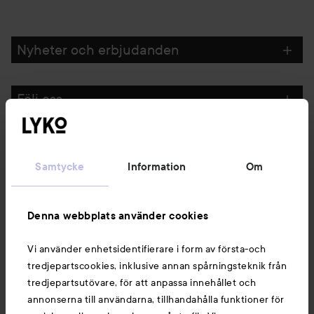
Nyheter och erbjudanden
Följ oss
Kundservice
Samtycke
Information
Om
Information
Denna webbplats använder cookies
Du kanske också gillar
Vi använder enhetsidentifierare i form av första-och
tredjepartscookies, inklusive annan spårningsteknik från
tredjepartsutövare, för att anpassa innehållet och
annonserna till användarna, tillhandahålla funktioner för