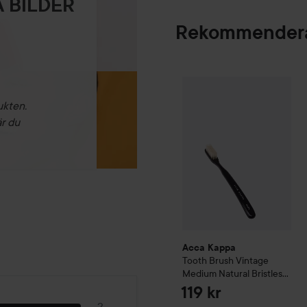
 BILDER
Rekommendera
Acca Kappa
Tooth Brush V
ukten.
är du
Acca Kappa
Tooth Brush Vintage
Medium Natural Bristles
Black
119 kr
2