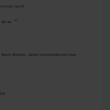
nns inte i butik
 att se
ylon Bristles - läcker retrotandborste med
001