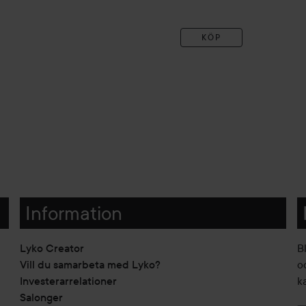
KÖP
Information
Lyko Creator
B
Vill du samarbeta med Lyko?
o
Investerarrelationer
k
Salonger