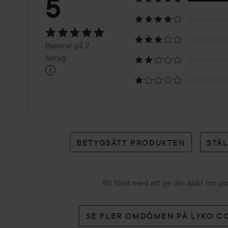
Betyg:
5
5
Baserat
Baserat på 2
på
betyg
i
2
betyg
BETYGSÄTT PRODUKTEN
STÄ
Bli först med att ge din åsikt om p
SE FLER OMDÖMEN PÅ LYKO C