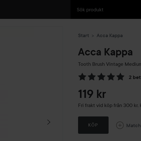
Start
Acca Kappa
Acca Kappa
Tooth Brush Vintage Medium
2 be
Hoppa till Betyg & komment
119 kr
Fri frakt vid köp från 300 k
Match
KÖP