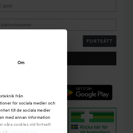
E-post
Telefonnummer
FORTSÄTT
Följ oss
Om
steknik från
tioner för sociala medier och
nhet till de sociala medier
nen med annan information
r våra cookies vid fortsatt
e vår
Cookie Policy