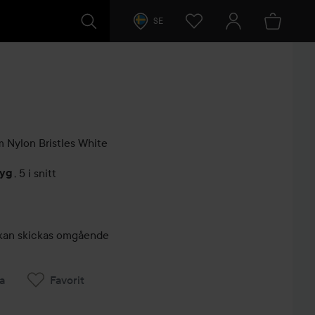
SE
 Nylon Bristles
White
tyg
,
5 i snitt
arer
r, kan skickas omgående
a
Favorit