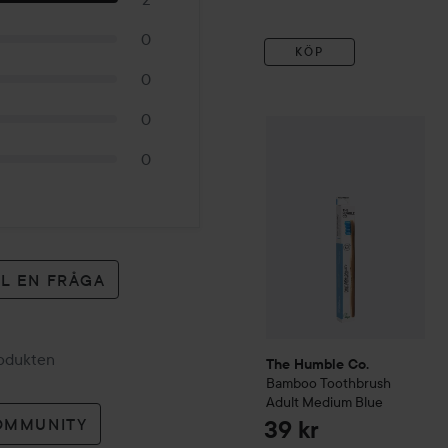
0
KÖP
0
0
The Humble Co.
Bamboo T
0
LL EN FRÅGA
rodukten
The Humble Co.
Bamboo Toothbrush
Adult Medium
Blue
OMMUNITY
39 kr