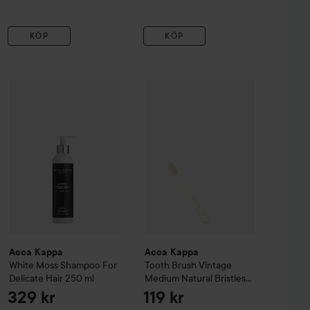
KÖP
KÖP
oothbrush Adult Medium
Acca Kappa
White Moss
Blue
Shampoo For Delicate Hair
Acca Kappa
Tooth Brush Vintage M
250 ml
39 kr
329 
Acca Kappa
Acca Kappa
White Moss
Shampoo For
Tooth Brush Vintage
Delicate Hair
250 ml
Medium Natural Bristles
White
329 kr
119 kr