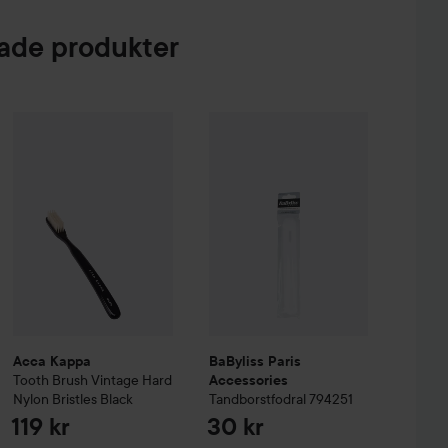
de produkter
intage Medium Natural Bristles
Acca Kappa
Tooth Brush Vintage Hard Nylon Bristles
BaByliss Paris Accessories
Black
Black
Tandbor
119 kr
119 k
Acca Kappa
BaByliss Paris
Tooth Brush Vintage Hard
Accessories
Nylon Bristles
Black
Tandborstfodral 794251
119 kr
30 kr