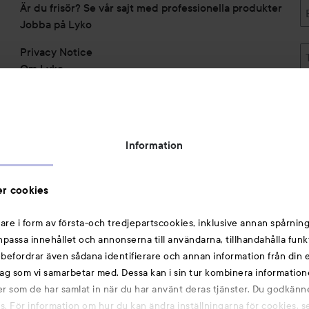
Är du frisör? Se vår sajt med professionella produkter
Jobba på Lyko
Privacy Notice
Om Lyko
Tillgänglighetsredogörelse
Topplista
Rabattkoder
Information
Michael Edwards Fragrances of the World
Cookie Consent
r cookies
Privacy Notice for Suppliers and other Business
Partners
are i form av första-och tredjepartscookies, inklusive annan spårning
anpassa innehållet och annonserna till användarna, tillhandahålla funk
Du kanske också gillar
rebefordrar även sådana identifierare och annan information från din e
ag som vi samarbetar med. Dessa kan i sin tur kombinera informatio
ler som de har samlat in när du har använt deras tjänster. Du godkänne
Smink
 För information om hur du kan ändra inställningarna för cookies, s