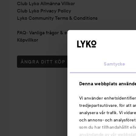
Club Lyko Allmänna Villkor
Club Lyko Privacy Policy
Lyko Community Terms & Conditions
FAQ- Vanliga frågor & svar
Köpvillkor
ÅNGRA DITT KÖP
Samtycke
Denna webbplats använde
Vi använder enhetsidentifier
tredjepartsutövare, för att 
analysera vår trafik. Vi vida
och annons- och analysföret
som du har tillhandahållit el
användande av vår webbplats.