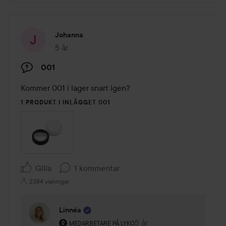
Johanna
5 år
Inlägget skapades 5 år
001
Kommer 001 i lager snart igen?
1 PRODUKT I INLÄGGET 001
Gilla
1 kommentar
2384 visningar
Linnéa
Användarens roll: Medarbetare på Lyko.
5 år
Kommentaren lades 5 år
MEDARBETARE PÅ LYKO