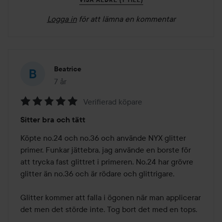
Logga in
för att lämna en kommentar
Beatrice
7 år
Inlägget skapades 7 år
Verifierad köpare
Betyg:
Sitter bra och tätt
5
av
Köpte no.24 och no.36 och använde NYX glitter 
5
primer. Funkar jättebra, jag använde en borste för 
att trycka fast glittret i primeren. No.24 har grövre 
glitter än no.36 och är rödare och glittrigare. 

Glitter kommer att falla i ögonen när man applicerar 
det men det störde inte. Tog bort det med en tops. 
