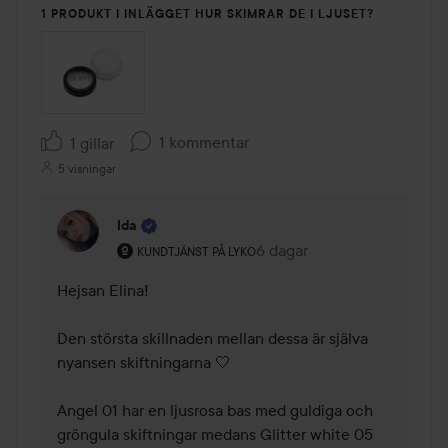
1 PRODUKT I INLÄGGET HUR SKIMRAR DE I LJUSET?
1 kommentar
1 gillar
5 visningar
Ida
Användarens roll: Kundtjänst på Lyko.
6 dagar
Kommentaren lades 6 daga
KUNDTJÄNST PÅ LYKO
Hejsan Elina! 

Den största skillnaden mellan dessa är själva 
nyansen skiftningarna 🤍

Angel 01 har en ljusrosa bas med guldiga och 
gröngula skiftningar medans Glitter white 05 