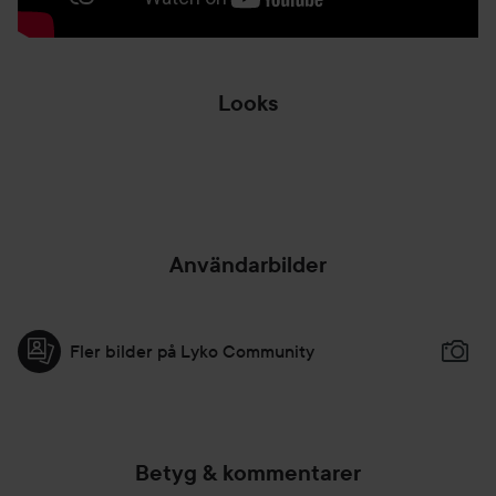
Looks
IMAGINATION,
💙🟣WHEN LIFE IS
🎄XM
LIFE IS YOUR...
BLUE, AD...
DA 
HOPPA ÖVER SEKTIONEN
Användarbilder
Fler bilder på Lyko Community
Betyg & kommentarer