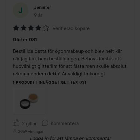
Jennifer
9 år
Inlägget skapades 9 år
Verifierad köpare
Betyg:
Glitter 031
4
av
Beställde detta för ögonmakeup och blev helt kär 
5
när jag fick hem beställningen. Behövs förstås ett 
hudvänligt glitterlim för att fästa men skulle absolut 
rekommendera detta! Är väldigt finkornigt
1 PRODUKT I INLÄGGET GLITTER 031
Kommentera
2 gillar
2069 visningar
Logga in
för att lämna en kommentar