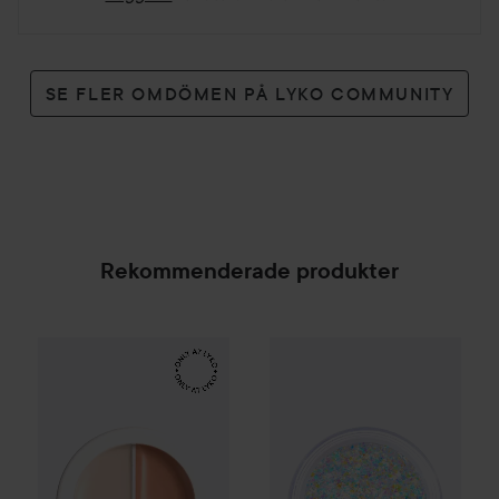
SE FLER OMDÖMEN PÅ LYKO COMMUNITY
Rekommenderade produkter
Make Up Store
Cover All Mix
Unleashia
The Original
Get Loose Glitter G
179 kr
SPONSRAD