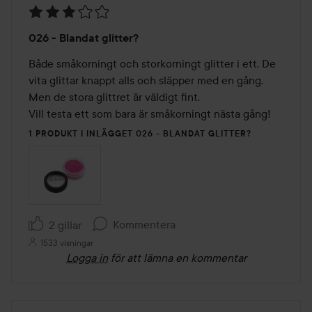
Betyg:
026 - Blandat glitter?
3
av
Både småkorningt och storkorningt glitter i ett. De 
5
vita glittar knappt alls och släpper med en gång. 
Men de stora glittret är väldigt fint.

Vill testa ett som bara är småkorningt nästa gång!
1 PRODUKT I INLÄGGET 026 - BLANDAT GLITTER?
Kommentera
2 gillar
1533 visningar
Logga in
för att lämna en kommentar