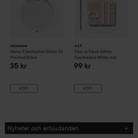
essence
e.l.f.
Mono Eyeshadow Glitter
01
Fine as Fleck Glitter
Frosted Shine
Eyeshadow
White Hot
35 kr
99 kr
KÖP
KÖP
Nyheter och erbjudanden