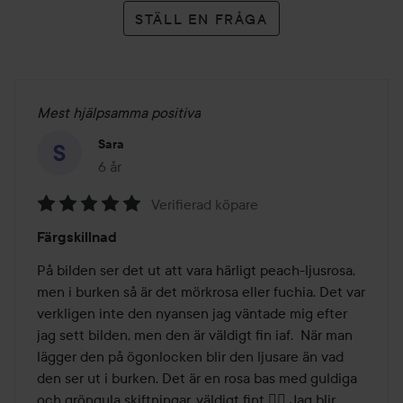
STÄLL EN FRÅGA
Mest hjälpsamma positiva
Sara
6 år
Inlägget skapades 6 år
Verifierad köpare
Betyg:
Färgskillnad
5
av
På bilden ser det ut att vara härligt peach-ljusrosa, 
5
men i burken så är det mörkrosa eller fuchia. Det var 
verkligen inte den nyansen jag väntade mig efter 
jag sett bilden, men den är väldigt fin iaf.  När man 
lägger den på ögonlocken blir den ljusare än vad 
den ser ut i burken. Det är en rosa bas med guldiga 
och gröngula skiftningar, väldigt fint 👌🏻 Jag blir 