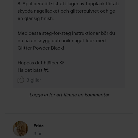
8. Applicera till sist ett lager av topplack för att 
skydda nagellacket och glitterpulvret och ge 
en glansig finish.

Med dessa steg-för-steg instruktioner bör du 
nu ha en snygg och unik nagel-look med 
Glitter Powder Black!

Hoppas det hjälper 💛

Ha det bäst 🥰
3 gillar
Logga in
för att lämna en kommentar
Frida
3 år
Inlägget skapades 3 år