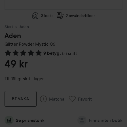
3 looks
2 användarbilder
Start
Aden
Aden
Glitter Powder
Mystic 06
9 betyg
,
5 i snitt
Hoppa till Betyg & kommentarer
49 kr
Tillfälligt slut i lager
Matcha
Favorit
BEVAKA
Se prishistorik
Finns inte i butik