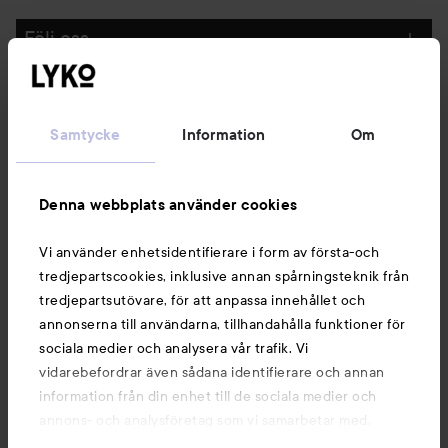
Följ oss
Kundservice
Samtycke
Information
Om
Information
Denna webbplats använder cookies
Du kanske också gillar
Vi använder enhetsidentifierare i form av första-och
tredjepartscookies, inklusive annan spårningsteknik från
tredjepartsutövare, för att anpassa innehållet och
annonserna till användarna, tillhandahålla funktioner för
sociala medier och analysera vår trafik. Vi
vidarebefordrar även sådana identifierare och annan
information från din enhet till de sociala medier och
annons- och analysföretag som vi samarbetar med.
Dessa kan i sin tur kombinera informationen med annan