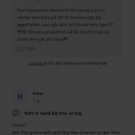
Den har precis inkommit till oss så just nu 
väntar den bara på att få komma upp på 
lagerhyllan, sen går den att klicka hem igen💛
👌🏼 Bevaka produkten så får du ett mail så 
snart den går att köpa💸
Gilla
Logga in
för att lämna en kommentar
Nibal
7 år
Inlägget skapades 7 år
Soft or hard && tiny or big
Hello!!

Are the grains soft and tiny like powder, or are they 