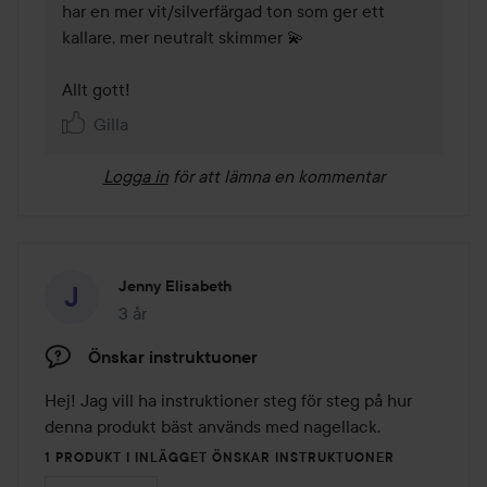
har en mer vit/silverfärgad ton som ger ett 
kallare, mer neutralt skimmer 💫

Allt gott!
Gilla
Logga in
för att lämna en kommentar
Jenny Elisabeth
3 år
Inlägget skapades 3 år
Önskar instruktuoner
Hej! Jag vill ha instruktioner steg för steg på hur 
denna produkt bäst används med nagellack. 
1 PRODUKT I INLÄGGET ÖNSKAR INSTRUKTUONER