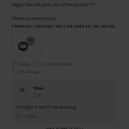
bigger like the pink one of the product?? 

Thank you very much 
1 PRODUKT I INLÄGGET SOFT OR HARD && TINY OR BIG
Gilla
2 kommentarer
2425 visningar
Nibal
7 år
Kommentaren lades 7 år
I bought it and it eas amazing 
1 gillar
VISA ÄLDRE (1 TILL)