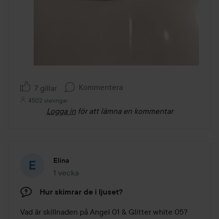
Kommentera
7 gillar
4502 visningar
Logga in
för att lämna en kommentar
Elina
1 vecka
Inlägget skapades 1 vecka
Hur skimrar de i ljuset?
Vad är skillnaden på Angel 01 & Glitter white 05?