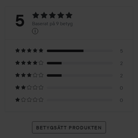
Betyg:
5
Baserat på 9 betyg
i
5
Baserat
på
5
2
9
2
betyg
0
0
BETYGSÄTT PRODUKTEN