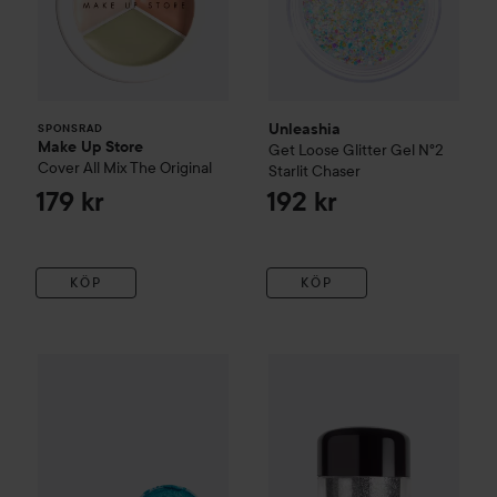
Unleashia
SPONSRAD
Make Up Store
Get Loose Glitter Gel
N°2
Cover All Mix
The Original
Starlit Chaser
179 kr
192 kr
KÖP
KÖP
Aden
Pigment Powder
Turquoise 16
MILI Cosmetics
Glitter
Dazzle
49 kr