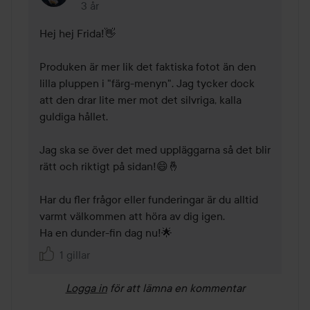
3 år
Kommentaren lades 3 år
Hej hej Frida!👋

Produken är mer lik det faktiska fotot än den 
lilla pluppen i "färg-menyn". Jag tycker dock 
att den drar lite mer mot det silvriga, kalla 
guldiga hållet.

Jag ska se över det med uppläggarna så det blir 
rätt och riktigt på sidan!😄🤞

Har du fler frågor eller funderingar är du alltid 
varmt välkommen att höra av dig igen.

Ha en dunder-fin dag nu!🌟 
1 gillar
Logga in
för att lämna en kommentar