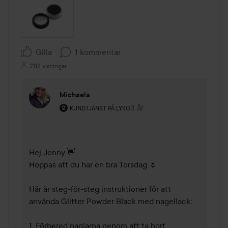
Gilla
1 kommentar
2112 visningar
Michaela
Användarens roll: Kundtjänst på Lyko.
3 år
Kommentaren lades 3 år
KUNDTJÄNST PÅ LYKO
Hej Jenny 👋

Hoppas att du har en bra Torsdag 🌷

Här är steg-för-steg instruktioner för att 
använda Glitter Powder Black med nagellack:

1. Förbered naglarna genom att ta bort 