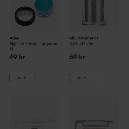
Aden
MILI Cosmetics
Pigment Powder
Turquoise
Glitter
Dazzle
16
49 kr
69 kr
KÖP
KÖP
essence
Mono Eyeshadow Glitter
e.l.f.
01 Frosted Shine
Fine as Fleck Glitter Ey
35 kr