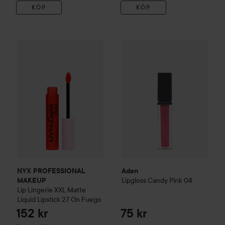
KÖP
KÖP
Aden
Lipgloss
Candy Pink 04
7
NYX PROFESSIONAL MAKEUP
Lip Lingerie XXL Matte Liqui
NYX PROFESSIONAL
Aden
Lipgloss
Candy Pink 04
MAKEUP
Lip Lingerie XXL Matte
Liquid Lipstick
27 On Fuego
152 kr
75 kr