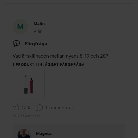
Malin
9 år
Inlägget skapades 9 år
Färgfråga
Vad är skillnaden mellan nyans 8, 19 och 28?
1 PRODUKT I INLÄGGET FÄRGFRÅGA
Gilla
1 kommentar
707 visningar
Magnus