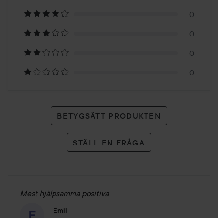
på
0
5
0
betyg
0
0
BETYGSÄTT PRODUKTEN
STÄLL EN FRÅGA
Mest hjälpsamma positiva
Emil