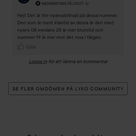
Användarens roll: Medarbetare på Lyko.
9 år
Kommentaren lades 9 år
MEDARBETARE PÅ LYKO
Hej! Det är lite nyansskillnad på dessa nummer. 
Den som är mest klarröd av dessa är den med 
nyans 08 medans 28 är mer brunröd och 
nummer 19 är mer mot det rosa i färgen. 
Gilla
Logga in
för att lämna en kommentar
SE FLER OMDÖMEN PÅ LYKO COMMUNITY