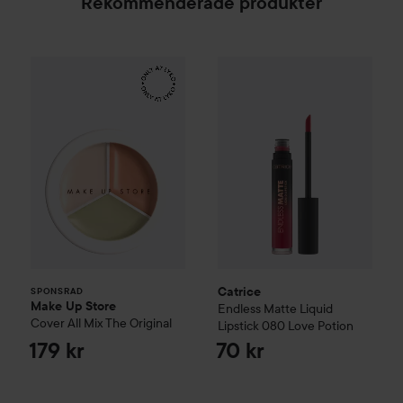
Rekommenderade produkter
Make Up Store
Cover All Mix
Catrice
The Original
Endless Matte Liquid 
179 kr
SPONSRAD
Catrice
SPONSRAD
Make Up Store
Endless Matte Liquid
Cover All Mix
The Original
Lipstick
080 Love Potion
179 kr
70 kr