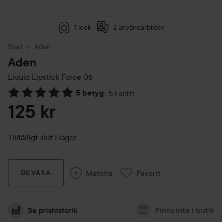
1 look
2 användarbilder
Start
Aden
Aden
Liquid Lipstick
Force 06
5 betyg
,
5 i snitt
Hoppa till Betyg & kommentarer
125 kr
Tillfälligt slut i lager
Matcha
Favorit
BEVAKA
Se prishistorik
Finns inte i butik