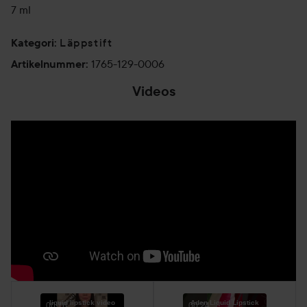
7 ml
Läppstift
Kategori
:
1765-129-0006
Artikelnummer
:
Videos
liquid lipstick video
Aden Liquid Lipstick
00:16
00:24