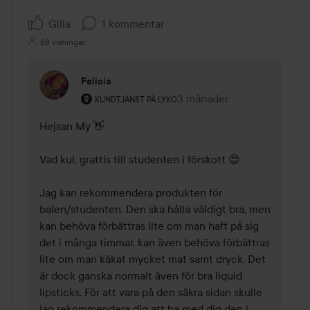
Gilla
1 kommentar
68 visningar
Felicia
Användarens roll: Kundtjänst på Lyko.
3 månader
Kommentaren lades 3 mån
KUNDTJÄNST PÅ LYKO
Hejsan My 👋

Vad kul, grattis till studenten i förskott 😍

Jag kan rekommendera produkten för 
balen/studenten. Den ska hålla väldigt bra, men 
kan behöva förbättras lite om man haft på sig 
det i många timmar, kan även behöva förbättras 
lite om man käkat mycket mat samt dryck. Det 
är dock ganska normalt även för bra liquid 
lipsticks. För att vara på den säkra sidan skulle 
jag rekommendera dig att ha med dig den i 