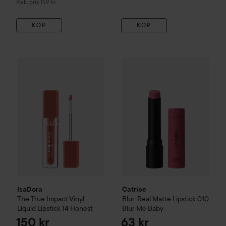
Rekommenderat pris 159 kr
Rek. pris 159 kr
KÖP
KÖP
Catrice
Blur-Real Matte Lipst
150 
IsaDora
The True Impact Vinyl Liquid Lipstick
14 Honest
Rekommen
IsaDora
Catrice
The True Impact Vinyl
Blur-Real Matte Lipstick
010
Liquid Lipstick
14 Honest
Blur Me Baby
150 kr
63 kr