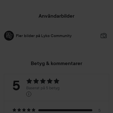
Användarbilder
Fler bilder på Lyko Community
Betyg & kommentarer
Betyg:
5
Baserat på 5 betyg
i
5
Baserat
5