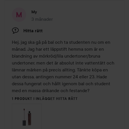
My
3 månader
Inlägget skapades 3 månader
Hitta rätt
Hej, jag ska gå på bal och ta studenten nu om en 
månad. Jag har ett läppstift hemma som är en 
blandning av mörkröd/lila undertoner/bruna 
undertoner, men det är absolut inte vattentätt och 
lämnar märken på precis allting. Tänkte köpa en 
utan dessa, antingen nummer 24 eller 23. Hade 
dessa fungerat och hållt igenom bal och student 
med en massa drikande och festande?
1 PRODUKT I INLÄGGET HITTA RÄTT