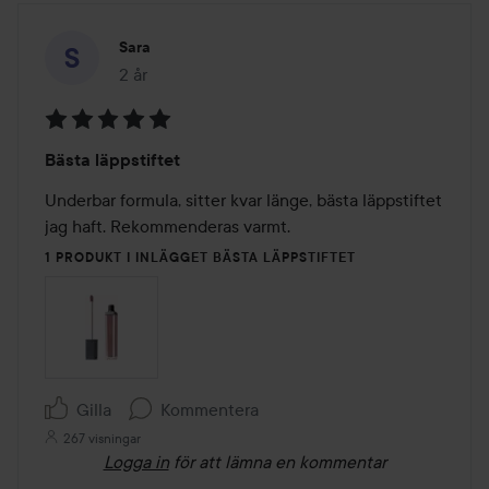
Sara
2 år
Inlägget skapades 2 år
Betyg:
Bästa läppstiftet
5
av
Underbar formula, sitter kvar länge, bästa läppstiftet 
5
jag haft. Rekommenderas varmt.
1 PRODUKT I INLÄGGET BÄSTA LÄPPSTIFTET
Gilla
Kommentera
267 visningar
Logga in
för att lämna en kommentar