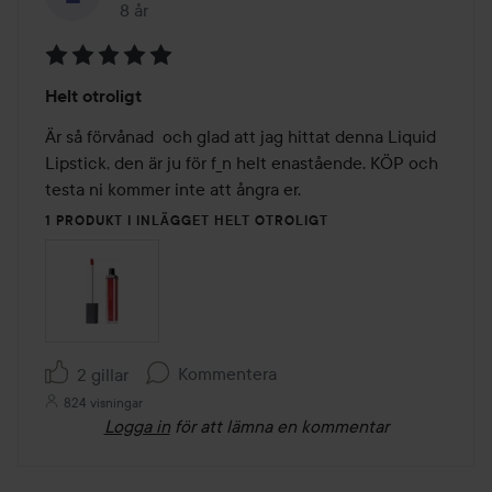
8 år
Inlägget skapades 8 år
Betyg:
Helt otroligt
5
av
Är så förvånad  och glad att jag hittat denna Liquid 
5
Lipstick, den är ju för f_n helt enastående. KÖP och 
testa ni kommer inte att ångra er. 
1 PRODUKT I INLÄGGET HELT OTROLIGT
Kommentera
2 gillar
824 visningar
Logga in
för att lämna en kommentar