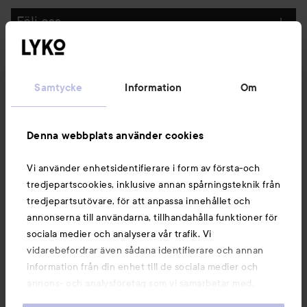
Följ oss
Kundservice
Samtycke
Information
Om
Information
Denna webbplats använder cookies
Du kanske också gillar
Vi använder enhetsidentifierare i form av första-och
tredjepartscookies, inklusive annan spårningsteknik från
tredjepartsutövare, för att anpassa innehållet och
annonserna till användarna, tillhandahålla funktioner för
sociala medier och analysera vår trafik. Vi
vidarebefordrar även sådana identifierare och annan
information från din enhet till de sociala medier och
annons- och analysföretag som vi samarbetar med.
Dessa kan i sin tur kombinera informationen med annan