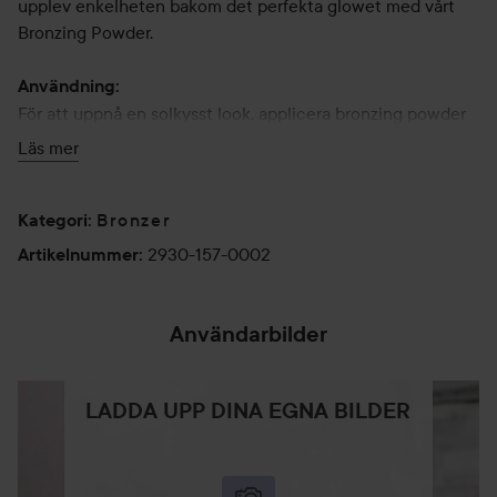
upplev enkelheten bakom det perfekta glowet med vårt
Bronzing Powder.
Användning:
För att uppnå en solkysst look, applicera bronzing powder
och fokusera på de höga punkterna i ansiktet, såsom
Läs mer
kinderna, näsbryggan, hakan och pannan, samt på
tinningarna för extra lyster. Arbeta in produkten noggrant
Bronzer
för att skapa en mjuk och naturlig finish.
Kategori
:
2930-157-0002
Artikelnummer
:
9,5 g
Användarbilder
LADDA UPP DINA EGNA BILDER