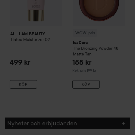
WOW-pris
ALL I AM BEAUTY
Tinted Moisturizer
02
IsaDora
The Bronzing Powder
48
Matte Tan
499 kr
155 kr
Rekommenderat pris 199 kr
Rek. pris 199 kr
KÖP
KÖP
Nyheter och erbjudanden