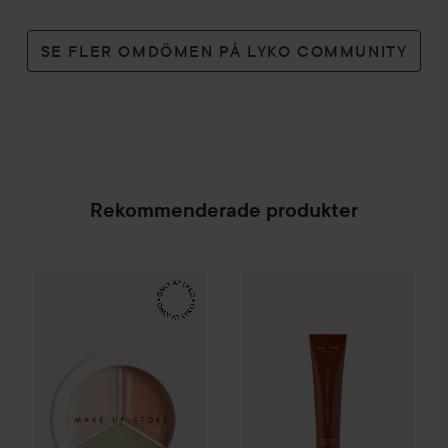
SE FLER OMDÖMEN PÅ LYKO COMMUNITY
Rekommenderade produkter
Make Up Store
Cover All Mix
ALL I AM BEAUTY
The Original
Bronzing G
179 kr
SPONSRAD