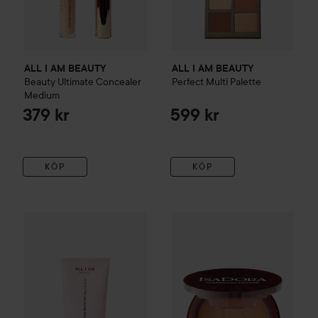
ALL I AM BEAUTY
ALL I AM BEAUTY
Beauty Ultimate Concealer
Perfect Multi Palette
Medium
379 kr
599 kr
KÖP
KÖP
ALL I AM BEAUTY
Tinted Moisturizer
02
499 kr
WOW-pris
IsaDora
The Bronzi