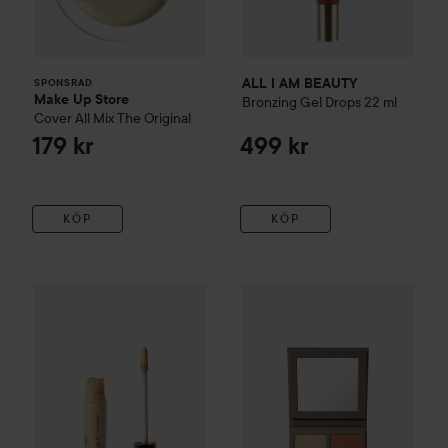
ALL I AM BEAUTY
SPONSRAD
Make Up Store
Bronzing Gel Drops
22 ml
Cover All Mix
The Original
179 kr
499 kr
KÖP
KÖP
ALL I AM BEAUTY
Beauty Ultimate Concealer
ALL I AM BEAUTY
Medium
Perfect Mul
379 k