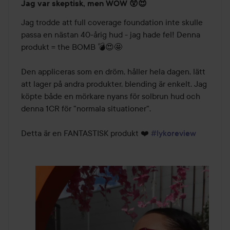
Jag var skeptisk, men WOW 😲😍
5
av
Jag trodde att full coverage foundation inte skulle 
5
passa en nästan 40-årig hud - jag hade fel! Denna 
produkt = the BOMB 💣😍🤩 

Den appliceras som en dröm, håller hela dagen, lätt 
att lager på andra produkter, blending är enkelt. Jag 
köpte både en mörkare nyans för solbrun hud och 
denna 1CR för "normala situationer". 

Detta är en FANTASTISK produkt ❤️ 
#lykoreview