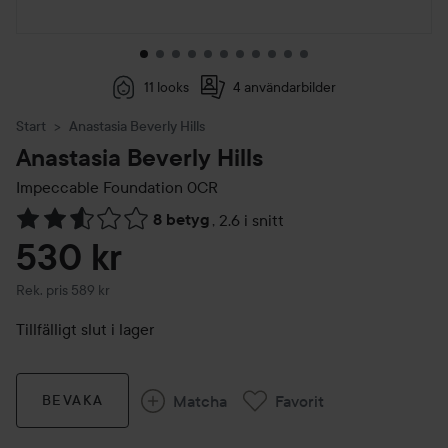
11 looks
4 användarbilder
Start
Anastasia Beverly Hills
Anastasia Beverly Hills
Impeccable Foundation
0CR
8 betyg
,
2.6 i snitt
Hoppa till Betyg & kommentarer
530 kr
Rekommenderat pris 589 kr
Rek. pris 589 kr
Tillfälligt slut i lager
Matcha
Favorit
BEVAKA