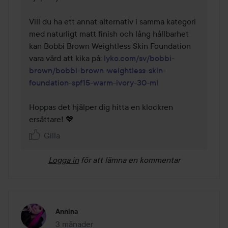
Vill du ha ett annat alternativ i samma kategori 
med naturligt matt finish och lång hållbarhet 
kan Bobbi Brown Weightless Skin Foundation 
vara värd att kika på: 
lyko.com/sv/bobbi-
brown/bobbi-brown-weightless-skin-
foundation-spf15-warm-ivory-30-ml
Hoppas det hjälper dig hitta en klockren 
ersättare! 💖
Gilla
Logga in
för att lämna en kommentar
Annina
3 månader
Inlägget skapades 3 månader