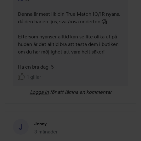
Denna är mest lik din True Match 1C/1R nyans, 
då den har en ljus, sval/rosa underton 🤗

Eftersom nyanser alltid kan se lite olika ut på 
huden är det alltid bra att testa dem i butiken 
om du har möjlighet att vara helt säker!

Ha en bra dag 🌷
1 gillar
Logga in
för att lämna en kommentar
Jenny
3 månader
Inlägget skapades 3 månader