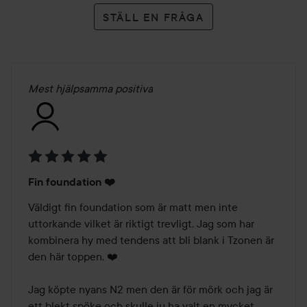
5.5N Solbrun hudton med neutral gyllene underton
STÄLL EN FRÅGA
6N Solbrun hudton med neutral underton
6W Solbrun hudton med varm underton
6WO Solbrun hudton med varm olivundertion
6.5N Solbrun hudton med neutral varm underton
Mest hjälpsamma positiva
DEEP
7N Djup hud med neutrala olivundertoner
7.5N Djup hud med neutrala röda undertoner
8N Djup hud med neutral undertoner
9N Mycket djup hudton med neutral varm underton
Betyg:
10N Mycket djup hudton med neutral underton
Fin foundation ❤️
5
10.5N Ultra djup hudton med neutral varm underton
av
Väldigt fin foundation som är matt men inte 
11N Ultra djup hudton med neutral underton
5
uttorkande vilket är riktigt trevligt. Jag som har 
C = Kall
kombinera hy med tendens att bli blank i Tzonen är 
W = Varm
den här toppen. ❤️

N = Neutral
CR = Kall Rosa
Jag köpte nyans N2 men den är för mörk och jag är 
WO = Varm Oliv
ett blekt spöke och skulle ju ha valt en mycket 