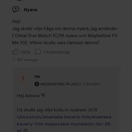
Nyans
Hej! 

Jag skulle vilja fråga om denna nyans, jag använder 
L'Oréal True Match 1C/1R nyans och Maybelline Fit 
Me 102. Vilken skulle vara närmast denna?
Gilla
1 kommentar
457 visningar
Ida
Användarens roll: Medarbetare på Lyko.
3 månader
Kommentaren lades 3 må
MEDARBETARE PÅ LYKO
Hej Annina 👋

Då skulle jag vilja kolla in nyansen 0CR 
lyko.com/sv/anastasia-beverly-hills/anastasia-
beverly-hills-impeccable-foundation-0cr-35-
ml
 😍
