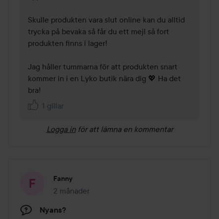
Skulle produkten vara slut online kan du alltid 
trycka på bevaka så får du ett mejl så fort 
produkten finns i lager!

Jag håller tummarna för att produkten snart 
kommer in i en Lyko butik nära dig 💖 Ha det 
bra! 
1 gillar
Logga in
för att lämna en kommentar
Fanny
2 månader
Inlägget skapades 2 månader
Nyans?