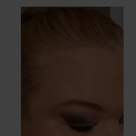
Fokusera på önskade områden för att bygga upp täckning
efter behov.
För att ljusa upp och täcka, kombinera med Magic Touch
Concealer.
Fixera din bas med Impeccable Setting Spray för att fixera,
jämna ut och matta ner för en långvarig finish.
PRO TIPS:
För att bygga upp täckning, använd pressande rörelser i
önskat område.
Den sammetsmatta finishen kan justeras efter önskemål.
För torra hudtyper, förbered huden med fukt före
applicering.
Kombinera med icke-oljebaserade produkter för bästa