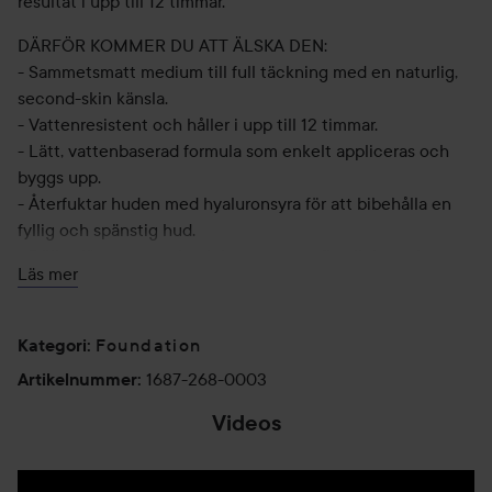
resultat i upp till 12 timmar.
DÄRFÖR KOMMER DU ATT ÄLSKA DEN:
- Sammetsmatt medium till full täckning med en naturlig,
second-skin känsla.
- Vattenresistent och håller i upp till 12 timmar.
- Lätt, vattenbaserad formula som enkelt appliceras och
byggs upp.
- Återfuktar huden med hyaluronsyra för att bibehålla en
fyllig och spänstig hud.
- Döljer, jämnar ut och minimerar porer, fina linjer och
Läs mer
rynkor.
- Jämnar ut hudtonen medan den döljer rodnader och
blemmor.
Foundation
Kategori
:
- Non-slip formula som inte smälter, separerar eller lägger
1687-268-0003
Artikelnummer
:
sig i linjer.
- Idealisk för alla hudtyper – särskilt fet och oljig hud.
Videos
- Lyxig, specialdesignad förpackning.
- Cruelty-free och vegansk.