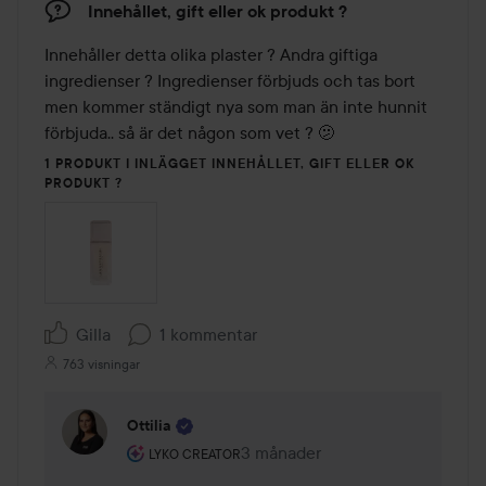
Innehållet, gift eller ok produkt ?
Innehåller detta olika plaster ? Andra giftiga 
ingredienser ? Ingredienser förbjuds och tas bort 
men kommer ständigt nya som man än inte hunnit 
förbjuda.. så är det någon som vet ? 🫤
1 PRODUKT I INLÄGGET INNEHÅLLET, GIFT ELLER OK
PRODUKT ?
Gilla
1 kommentar
763 visningar
Ottilia
Användarens roll: Lyko Creator.
3 månader
Kommentaren lades 3 månader
LYKO CREATOR