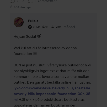
Gilla
1 kommentar
208 visningar
Felicia
Användarens roll: Kundtjänst på Lyko.
1 månad
Kommentaren lades 1 måna
KUNDTJÄNST PÅ LYKO
Hejsan Sosia! 👋

Vad kul att du är intresserad av denna 
foundation 🤩

00N är just nu slut i våra fysiska butiker och vi 
har olyckligtvis inget exakt datum för när den 
kommer tillbaka, leveranserna varierar mellan 
butiker. Den går att beställa online här just nu: 
lyko.com/sv/anastasia-beverly-hills/anastasia-
beverly-hills-impeccable-foundation-00n-35-
ml
 Håll utkik på produktsidan, butiksstatus 
uppdateras där när en butik får in den. 
