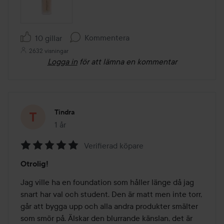
Kommentera
10 gillar
2632 visningar
Logga in
för att lämna en kommentar
Tindra
1 år
Inlägget skapades 1 år
Verifierad köpare
Betyg:
Otrolig!
5
av
Jag ville ha en foundation som håller länge då jag 
5
snart har val och student. Den är matt men inte torr, 
går att bygga upp och alla andra produkter smälter 
som smör på. Älskar den blurrande känslan, det är 