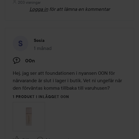
203 visningar
Logga in
för att lämna en kommentar
Sosia
1 månad
Inlägget skapades 1 månad
00n
Hej, jag ser att foundationen i nyansen 00N för 
närvarande är slut i lager i butik. Vet ni ungefär när 
den förväntas komma tillbaka till varuhusen?
1 PRODUKT I INLÄGGET 00N