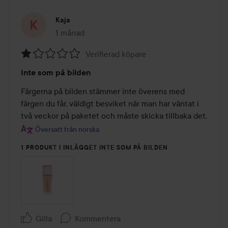
Kaja
1 månad
Inlägget skapades 1 månad
Verifierad köpare
Betyg:
Inte som på bilden
1
av
Färgerna på bilden stämmer inte överens med 
5
färgen du får, väldigt besviket när man har väntat i 
två veckor på paketet och måste skicka tillbaka det.
Översatt från norska
1 PRODUKT I INLÄGGET INTE SOM PÅ BILDEN
Gilla
Kommentera