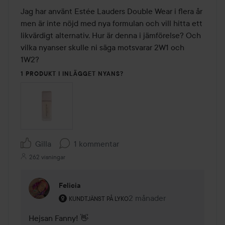
Jag har använt Estée Lauders Double Wear i flera år 
men är inte nöjd med nya formulan och vill hitta ett 
likvärdigt alternativ. Hur är denna i jämförelse? Och 
vilka nyanser skulle ni säga motsvarar 2W1 och 
1W2?
1 PRODUKT I INLÄGGET NYANS?
Gilla
1 kommentar
262 visningar
Felicia
Användarens roll: Kundtjänst på Lyko.
2 månader
Kommentaren lades 2 mån
KUNDTJÄNST PÅ LYKO
Hejsan Fanny! 👋
