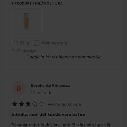
1 PRODUKT I INLÄGGET BRA
Gilla
Kommentera
691 visningar
Logga in
för att lämna en kommentar
Boychenko Princessa
10 månader
Inlägget skapades 10 månader
Verifierad köpare
Betyg:
Inte illa, men det kunde vara bättre
3
av
Sammantaget är det bra, men för tätt och inte väl 