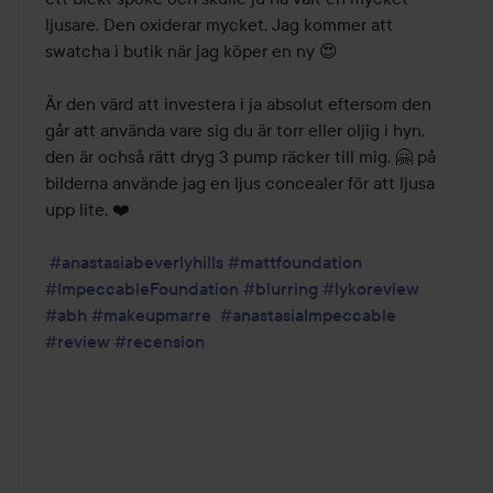
WP = Varm Persika
ljusare. Den oxiderar mycket. Jag kommer att 
swatcha i butik när jag köper en ny 😍

ANVÄND TILLSAMMANS MED:
A30 Pro Brush
Är den värd att investera i ja absolut eftersom den 
Blurring Serum Blush
går att använda vare sig du är torr eller oljig i hyn, 
Impeccable 24HR Blurring Matte Setting Spray
den är ochså rätt dryg 3 pump räcker till mig. 🤗 på 
Volumizing Tinted Brow Gel
bilderna använde jag en ljus concealer för att ljusa 
upp lite. ❤️

Användning:
#anastasiabeverlyhills
#mattfoundation
Förbered din hud med en ansiktskräm eller primer.
#ImpeccableFoundation
#blurring
#lykoreview
#abh
#makeupmarre
#anastasiaImpeccable
#review
#recension
Använd 1-2 pump, börja med att applicera Impeccable
Foundation i mitten av ansiktet och arbeta utåt med A30
Pro Brush.