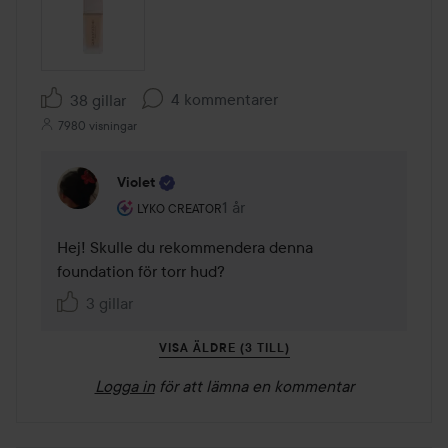
4 kommentarer
38 gillar
7980 visningar
Violet
Användarens roll: Lyko Creator.
1 år
Kommentaren lades 1 år
LYKO CREATOR
Hej! Skulle du rekommendera denna 
foundation för torr hud?
3 gillar
VISA ÄLDRE (3 TILL)
Logga in
för att lämna en kommentar