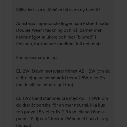
Självklart ska vi försöka hitta en ny favorit!  

Anastasia Impeccable ligger nära Estée Lauder 
Double Wear i täckning och hållbarhet men 
känns något mjukare och mer "blurred" i 
finishen, fortfarande medium–full och matt. 

För nyansmatchning: 

EL 2W1 Dawn motsvarar främst ABH 2W (om du 
är lite djupare sommartid testa 2.5W, eller 2N 
om du vill ha mindre gul ton). 

EL 1W2 Sand stämmer bra med ABH 1.5WP om 
du drar åt persika; för en mer neutral, lika ljus 
ton prova 1.5N eller 1N (1.5 kan ibland kännas 
precis för ljus, då funkar 2W som ett halvt steg 
djupare).
