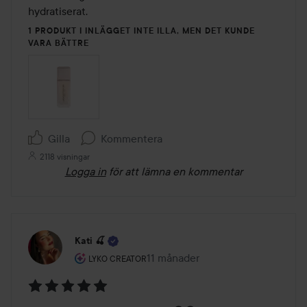
5
hydratiserat.
1 PRODUKT I INLÄGGET INTE ILLA, MEN DET KUNDE
VARA BÄTTRE
Gilla
Kommentera
2118 visningar
Logga in
för att lämna en kommentar
Kati 🍒
Användarens roll: Lyko Creator.
11 månader
Inlägget skapades 11 månader
LYKO CREATOR
Betyg: