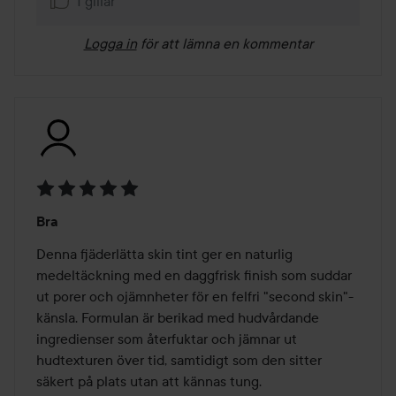
1 gillar
Logga in
för att lämna en kommentar
Betyg:
Bra
5
av
Denna fjäderlätta skin tint ger en naturlig 
5
medeltäckning med en daggfrisk finish som suddar 
ut porer och ojämnheter för en felfri "second skin"-
känsla. Formulan är berikad med hudvårdande 
ingredienser som återfuktar och jämnar ut 
hudtexturen över tid, samtidigt som den sitter 
säkert på plats utan att kännas tung.