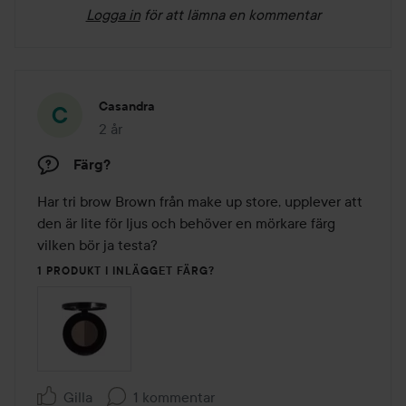
Logga in
för att lämna en kommentar
Casandra
2 år
Inlägget skapades 2 år
Färg?
Har tri brow Brown från make up store, upplever att 
den är lite för ljus och behöver en mörkare färg 
vilken bör ja testa?
1 PRODUKT I INLÄGGET FÄRG?
Gilla
1 kommentar