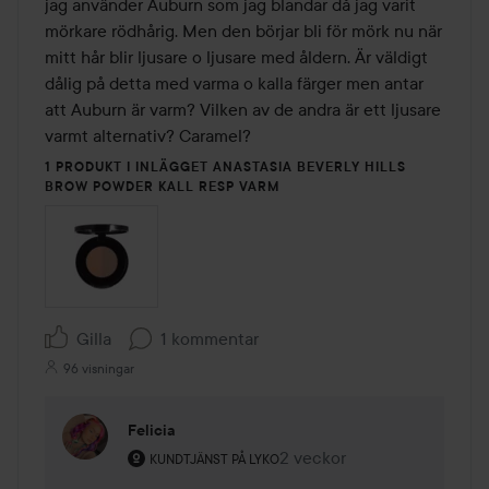
jag använder Auburn som jag blandar då jag varit 
mörkare rödhårig. Men den börjar bli för mörk nu när 
mitt hår blir ljusare o ljusare med åldern. Är väldigt 
dålig på detta med varma o kalla färger men antar 
att Auburn är varm? Vilken av de andra är ett ljusare 
varmt alternativ? Caramel?
1 PRODUKT I INLÄGGET ANASTASIA BEVERLY HILLS
BROW POWDER KALL RESP VARM
Gilla
1 kommentar
96 visningar
Felicia
Användarens roll: Kundtjänst på Lyko.
2 veckor
Kommentaren lades 2 veck
KUNDTJÄNST PÅ LYKO