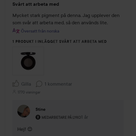
Svårt att arbeta med
2
av
Mycket stark pigment på denna. Jag upplever den 
5
som svår att arbeta med, så den används lite.
Översatt från norska
1 PRODUKT I INLÄGGET SVÅRT ATT ARBETA MED
Gilla
1 kommentar
1770 visningar
Stine
Användarens roll: Medarbetare på Lyko.
1 år
Kommentaren lades 1 år
MEDARBETARE PÅ LYKO
Hej! 😊
