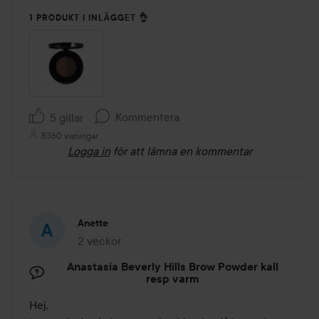
1 PRODUKT I INLÄGGET 👌
Kommentera
5 gillar
8360 visningar
Logga in
för att lämna en kommentar
Anette
2 veckor
Inlägget skapades 2 veckor
Anastasia Beverly Hills Brow Powder kall
resp varm
Hej, 
