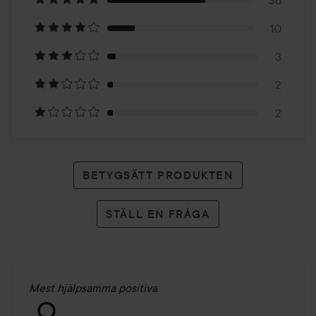
på
10
53
3
betyg
2
2
BETYGSÄTT PRODUKTEN
STÄLL EN FRÅGA
Mest hjälpsamma positiva