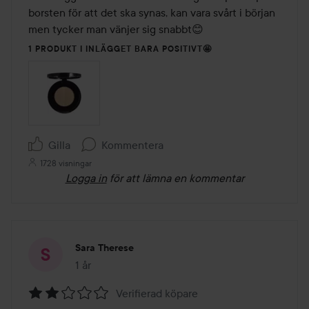
borsten för att det ska synas, kan vara svårt i början 
men tycker man vänjer sig snabbt😊
1 PRODUKT I INLÄGGET BARA POSITIVT🤩
Gilla
Kommentera
1728 visningar
Logga in
för att lämna en kommentar
Sara Therese
1 år
Inlägget skapades 1 år
Verifierad köpare
Betyg: