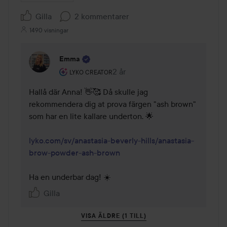
Gilla
2 kommentarer
1490 visningar
Emma
Användarens roll: Lyko Creator.
2 år
Kommentaren lades 2 år
LYKO CREATOR
Hallå där Anna! 👋🥰 Då skulle jag 
rekommendera dig at prova färgen "ash brown" 
som har en lite kallare underton. 🌟 

lyko.com/sv/anastasia-beverly-hills/anastasia-
brow-powder-ash-brown
Ha en underbar dag! ☀️
Gilla
VISA ÄLDRE (1 TILL)