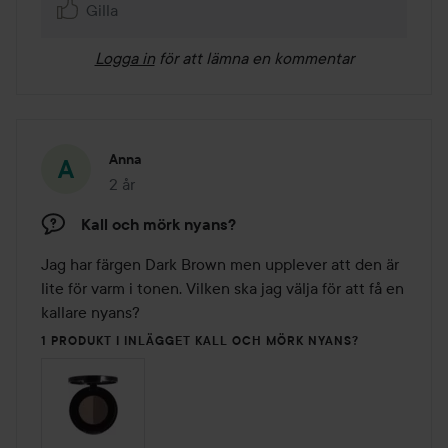
Gilla
Logga in
för att lämna en kommentar
Anna
2 år
Inlägget skapades 2 år
Kall och mörk nyans?
Jag har färgen Dark Brown men upplever att den är 
lite för varm i tonen. Vilken ska jag välja för att få en 
kallare nyans?
1 PRODUKT I INLÄGGET KALL OCH MÖRK NYANS?