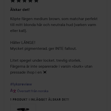
Betyg:
Älskar det!
5
av
Köpte färgen medium brown, som matchar perfekt 
5
till mitt blonda hår och neutrala hud (varken varm 
eller kall).

Håller LÄNGE!

Mycket pigmenterad, ger INTE fallout.

Litet spegel under locket, trevlig storlek.

Färgerna är inte separerade i varsin «burk» utan 
pressade ihop i en 💓

#lykoreview
Översatt från norska
1 PRODUKT I INLÄGGET ÄLSKAR DET!