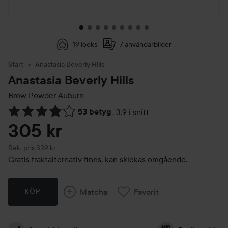
19 looks
7 användarbilder
Start
Anastasia Beverly Hills
Anastasia Beverly Hills
Brow Powder
Auburn
53 betyg
,
3.9 i snitt
Hoppa till Betyg & kommentarer
305 kr
Rekommenderat pris 339 kr
Rek. pris 339 kr
Gratis fraktalternativ finns, kan skickas omgående.
Matcha
Favorit
KÖP