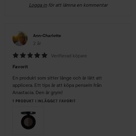
Logga in
för att lämna en kommentar
Ann-Charlotte
2 år
Inlägget skapades 2 år
Verifierad köpare
Betyg:
Favorit
5
av
En produkt som sitter länge och är lätt att 
5
applicera. Ett tips är att köpa penseln från 
Anastacia. Den är grym!
1 PRODUKT I INLÄGGET FAVORIT