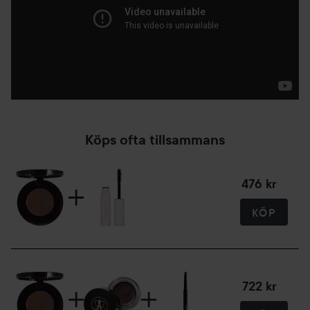
spoolie-borsten för en naturlig finish.
Köps ofta tillsammans
476 kr
KÖP
722 kr