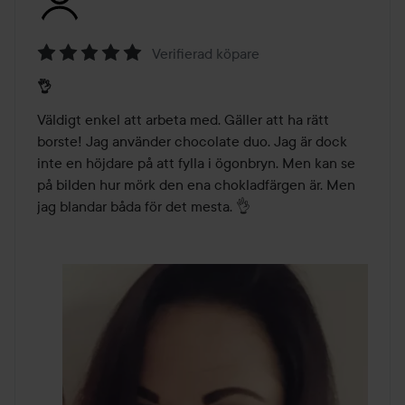
Verifierad köpare
Betyg:
👌
5
av
Väldigt enkel att arbeta med. Gäller att ha rätt 
5
borste! Jag använder chocolate duo. Jag är dock 
inte en höjdare på att fylla i ögonbryn. Men kan se 
på bilden hur mörk den ena chokladfärgen är. Men 
jag blandar båda för det mesta. 👌