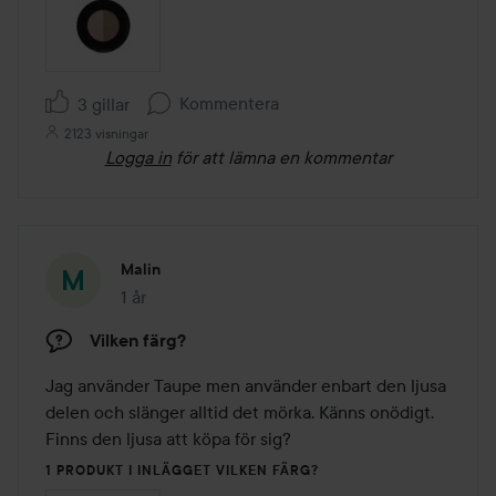
Kommentera
3 gillar
2123 visningar
Logga in
för att lämna en kommentar
Malin
1 år
Inlägget skapades 1 år
Vilken färg?
Jag använder Taupe men använder enbart den ljusa 
delen och slänger alltid det mörka. Känns onödigt. 
Finns den ljusa att köpa för sig?
1 PRODUKT I INLÄGGET VILKEN FÄRG?