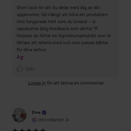
Stort tack för att du delar med dig av din 
upplevelse. Så tråkigt att höra att produkten 
inte fungerade helt som du önskat – vi 
uppskattar ärlig feedback som detta! 💛 
Hoppas du hittar en ögonbrynsprodukt som är 
lättare att arbeta med och som passar bättre 
för dina behov.
Gilla
Logga in
för att lämna en kommentar
Dina
Användarens roll: Lyko Creator.
1 år
Inlägget skapades 1 år
LYKO CREATOR