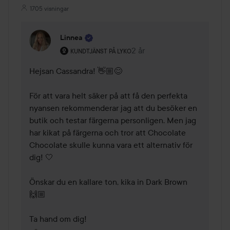
1705 visningar
Linnea
Användarens roll: Kundtjänst på Lyko.
2 år
Kommentaren lades 2 år
KUNDTJÄNST PÅ LYKO
Hejsan Cassandra! 👋🏼😊 

För att vara helt säker på att få den perfekta 
nyansen rekommenderar jag att du besöker en 
butik och testar färgerna personligen. Men jag 
har kikat på färgerna och tror att Chocolate 
Chocolate skulle kunna vara ett alternativ för 
dig! 🤍

Önskar du en kallare ton, kika in Dark Brown 
🙌🏼

Ta hand om dig!