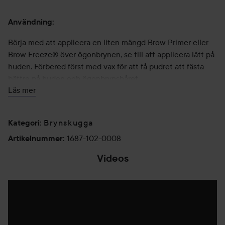
Användning:
Börja med att applicera en liten mängd Brow Primer eller
Brow Freeze® över ögonbrynen, se till att applicera lätt på
huden. Förbered först med vax för att få pudret att fästa
bättre på huden och ögonbrynshåret.
Läs mer
Sedan blandar du vaxet genom ögonbrynen med spoolie-
Brynskugga
Kategori
:
borsten. Använd den vinklade sidan av Borste 7B, applicera
1687-102-0008
Artikelnummer
:
den djupare nyansen av Brow Powder Duo från den högsta
punkten av ögonbrynen och arbeta mot slutet av
Videos
ögonbrynen. Blanda när du går för en naturlig look.
Nästa steg är att applicera den ljusare nyansen genom
framsidan av ögonbrynen med lätt tryck. Blanda med