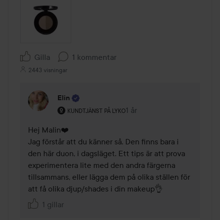
Gilla
1 kommentar
2443 visningar
Elin
Användarens roll: Kundtjänst på Lyko.
1 år
Kommentaren lades 1 år
KUNDTJÄNST PÅ LYKO
Hej Malin❤️

Jag förstår att du känner så. Den finns bara i 
den här duon, i dagsläget. Ett tips är att prova 
experimentera lite med den andra färgerna 
tillsammans, eller lägga dem på olika ställen för 
att få olika djup/shades i din makeup👌
1 gillar