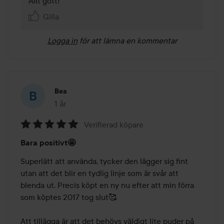
Allt gott!
Gilla
Logga in
för att lämna en kommentar
Bea
1 år
Inlägget skapades 1 år
Verifierad köpare
Betyg:
Bara positivt🤩
5
av
Superlätt att använda, tycker den lägger sig fint 
5
utan att det blir en tydlig linje som är svår att 
blenda ut. Precis köpt en ny nu efter att min förra 
som köptes 2017 tog slut🥰

Att tillägga är att det behövs väldigt lite puder på 