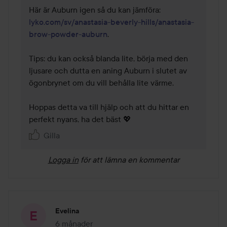
Här är Auburn igen så du kan jämföra: 
lyko.com/sv/anastasia-beverly-hills/anastasia-
brow-powder-auburn
. 

Tips: du kan också blanda lite, börja med den 
ljusare och dutta en aning Auburn i slutet av 
ögonbrynet om du vill behålla lite värme.

Hoppas detta va till hjälp och att du hittar en 
perfekt nyans, ha det bäst 💖
Gilla
Logga in
för att lämna en kommentar
Evelina
6 månader
Inlägget skapades 6 månader