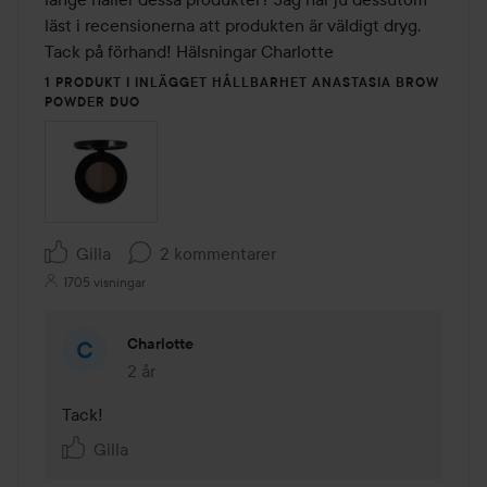
läst i recensionerna att produkten är väldigt dryg. 
Tack på förhand! Hälsningar Charlotte
1 PRODUKT I INLÄGGET HÅLLBARHET ANASTASIA BROW
POWDER DUO
Gilla
2 kommentarer
1705 visningar
Charlotte
2 år
Kommentaren lades 2 år
Tack!
Gilla