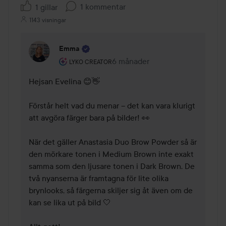
1 kommentar
1 gillar
1143 visningar
Emma
Användarens roll: Lyko Creator.
6 månader
Kommentaren lades 6 månader
LYKO CREATOR
Hejsan Evelina 😊👋 

Förstår helt vad du menar – det kan vara klurigt 
att avgöra färger bara på bilder! 👀

När det gäller Anastasia Duo Brow Powder så är 
den mörkare tonen i Medium Brown inte exakt 
samma som den ljusare tonen i Dark Brown. De 
två nyanserna är framtagna för lite olika 
brynlooks, så färgerna skiljer sig åt även om de 
kan se lika ut på bild 🤍 
