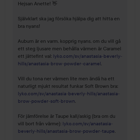
Hejsan Anette! 👋

Självklart ska jag försöka hjälpa dig att hitta en 
bra nyans!

Auburn är en varm, kopprig nyans, om du vill gå 
ett steg ljusare men behålla värmen är Caramel 
ett jättefint val: 
lyko.com/sv/anastasia-beverly-
hills/anastasia-brow-powder-caramel
. 

Vill du tona ner värmen lite men ändå ha ett 
naturligt mjukt resultat funkar Soft Brown bra: 
lyko.com/sv/anastasia-beverly-hills/anastasia-
brow-powder-soft-brown
. 

För jämförelse är Taupe kall/askig (bra om du 
vill bort från värme): 
lyko.com/sv/anastasia-
beverly-hills/anastasia-brow-powder-taupe
.
