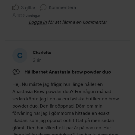
Kommentera
3 gillar
1729 visningar
Logga in
för att lämna en kommentar
Charlotte
2 år
Inlägget skapades 2 år
Hållbarhet Anastasia brow powder duo
Hej. Nu måste jag fråga; hur länge håller en 
Anastasia Brow powder duo? För någon månad 
sedan köpte jag i en av era fysiska butiker en brow 
powder duo. Den är oöppnad. Döm om min 
förvåning när jag i gömmorna hittade en exakt 
likadan, som jag öppnat och tittat på men sedan 
glömt. Den har säkert ett par år på nacken. Hur 
länge håller dessa produkter? Jag har ju dessutom 