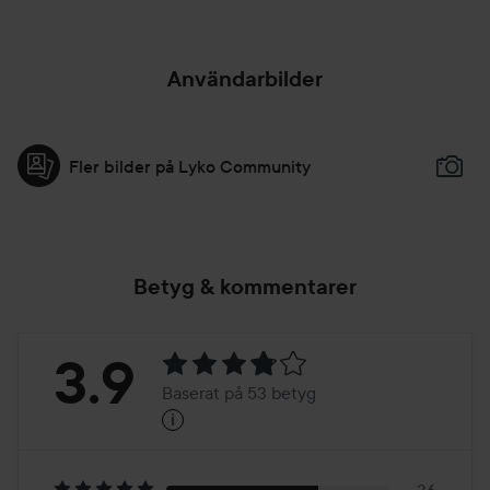
Användarbilder
Fler bilder på Lyko Community
Betyg & kommentarer
Betyg:
3.9
Baserat på 53 betyg
i
3.9
Baserat
36