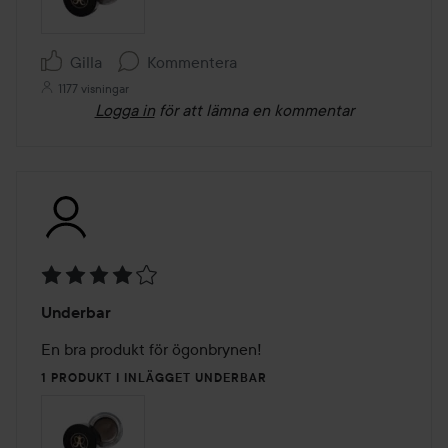
Gilla
Kommentera
1177 visningar
Logga in
för att lämna en kommentar
Betyg:
Underbar
4
av
En bra produkt för ögonbrynen! 
5
1 PRODUKT I INLÄGGET UNDERBAR