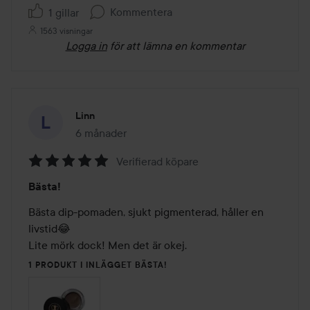
Kommentera
1 gillar
1563 visningar
Logga in
för att lämna en kommentar
Linn
6 månader
Inlägget skapades 6 månader
Verifierad köpare
Betyg:
Bästa!
5
av
Bästa dip-pomaden, sjukt pigmenterad, håller en 
5
livstid😂

Lite mörk dock! Men det är okej.
1 PRODUKT I INLÄGGET BÄSTA!