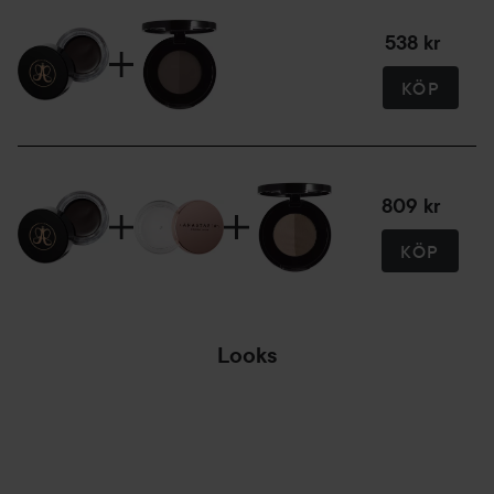
För en naturlig look som du kan bygga på, ta upp en liten
538 kr
mängd produkt med Brush 12 - ta bort produkten från
burken, stäng locket och arbeta från locket. Håll alltid
KÖP
locket stängt när det inte används.
Brush 12 är speciellt designad för att applicera och blanda
809 kr
DIPBROW® Pomade. Den tunna, vinklade borsten
möjliggör exakt applicering så att du kan uppnå en naturlig
KÖP
textur och detalj.
Looks
Fördela produkten på borsten genom att röra den från sida
till sida på locket; detta säkerställer att du inte lastar för
mycket produkt och håller borsten tunn.
HOPPA ÖVER SEKTIONEN