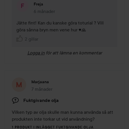
Freja
6 månader
Kommentaren lades 6 månader
Jätte fint! Kan du kanske göra toturial ? Vill 
göra sånna bryn men vene hur ♥️🙏
2 gillar
Logga in
för att lämna en kommentar
Marjaana
7 månader
Inlägget skapades 7 månader
Fuktgivande olja
Vilken typ av olja skulle man kunna använda så att 
produkten inte torkar ut vid användning?
1 PRODUKT I INLÄGGET FUKTGIVANDE OLJA