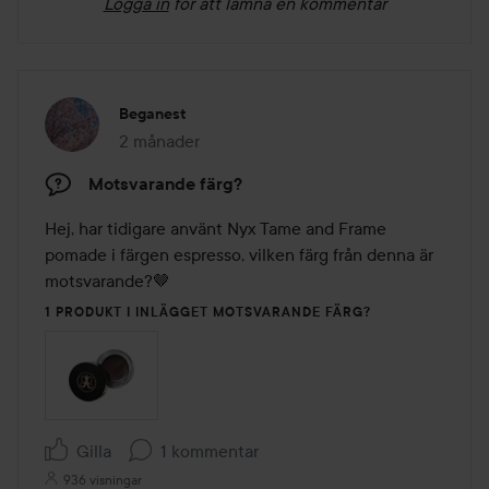
Logga in
för att lämna en kommentar
Beganest
2 månader
Inlägget skapades 2 månader
Motsvarande färg?
Hej, har tidigare använt Nyx Tame and Frame 
pomade i färgen espresso, vilken färg från denna är 
motsvarande?🤎
1 PRODUKT I INLÄGGET MOTSVARANDE FÄRG?
Gilla
1 kommentar
936 visningar