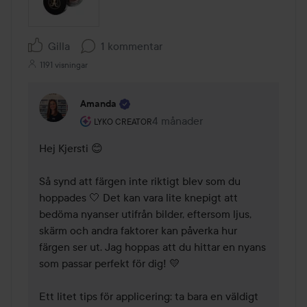
Gilla
1 kommentar
1191 visningar
Amanda
Användarens roll: Lyko Creator.
4 månader
Kommentaren lades 4 månader
LYKO CREATOR
Hej Kjersti 😊

Så synd att färgen inte riktigt blev som du 
hoppades 🤍 Det kan vara lite knepigt att 
bedöma nyanser utifrån bilder, eftersom ljus, 
skärm och andra faktorer kan påverka hur 
färgen ser ut. Jag hoppas att du hittar en nyans 
som passar perfekt för dig! 💛

Ett litet tips för applicering: ta bara en väldigt 