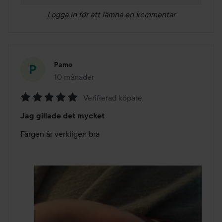
Logga in
för att lämna en kommentar
Pamo
10 månader
Inlägget skapades 10 månader
Verifierad köpare
Betyg:
Jag gillade det mycket
5
av
Färgen är verkligen bra
5