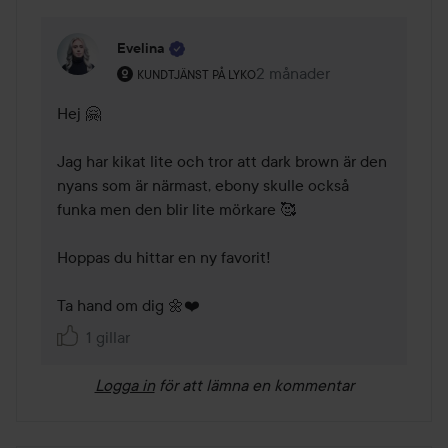
Evelina
Användarens roll: Kundtjänst på Lyko.
2 månader
Kommentaren lades 2 mån
KUNDTJÄNST PÅ LYKO
Hej 🤗

Jag har kikat lite och tror att dark brown är den 
nyans som är närmast, ebony skulle också 
funka men den blir lite mörkare 🥰

Hoppas du hittar en ny favorit!

Ta hand om dig 🌼❤️
1 gillar
Logga in
för att lämna en kommentar