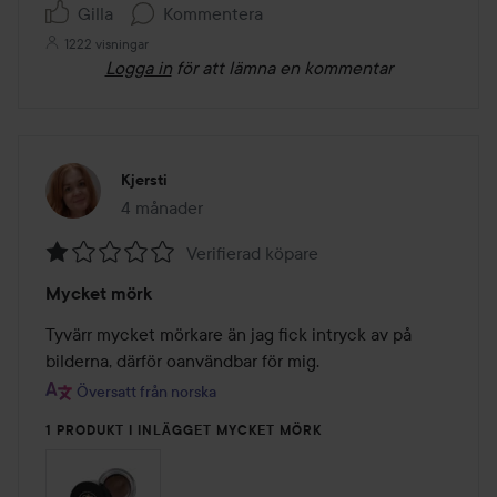
Gilla
Kommentera
1222 visningar
Logga in
för att lämna en kommentar
Kjersti
4 månader
Inlägget skapades 4 månader
Verifierad köpare
Betyg:
Mycket mörk
1
av
Tyvärr mycket mörkare än jag fick intryck av på 
5
bilderna, därför oanvändbar för mig.
Översatt från norska
1 PRODUKT I INLÄGGET MYCKET MÖRK