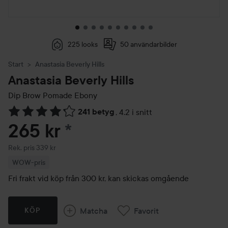
225 looks
50 användarbilder
Start
Anastasia Beverly Hills
Anastasia Beverly Hills
Dip Brow Pomade
Ebony
241 betyg
,
4.2 i snitt
Hoppa till Betyg & kommentarer
265 kr
*
Rekommenderat pris 339 kr
Rek. pris 339 kr
WOW-pris
Fri frakt vid köp från 300 kr, kan skickas omgående
Matcha
Favorit
KÖP