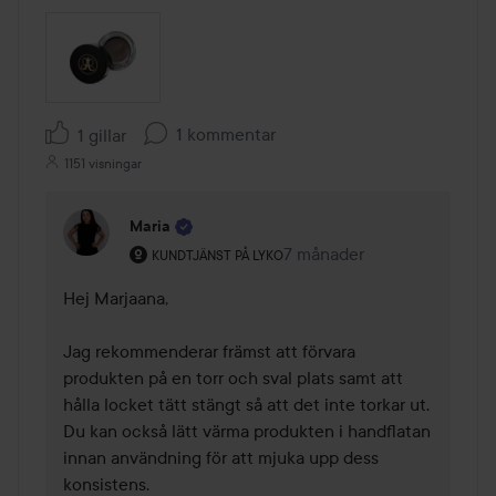
1 kommentar
1 gillar
1151 visningar
Maria
Användarens roll: Kundtjänst på Lyko.
7 månader
Kommentaren lades 7 måna
KUNDTJÄNST PÅ LYKO
Hej Marjaana,

Jag rekommenderar främst att förvara 
produkten på en torr och sval plats samt att 
hålla locket tätt stängt så att det inte torkar ut. 
Du kan också lätt värma produkten i handflatan 
innan användning för att mjuka upp dess 
konsistens.
