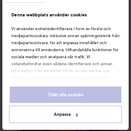
Denna webbplats använder cookies
Vi använder enhetsidentifierare i form av första-och
tredjepartscookies, inklusive annan spårningsteknik från
tredjepartsutövare, för att anpassa innehållet och
annonserna till användarna, tillhandahålla funktioner för
sociala medier och analysera vår trafik. Vi
vidarebefordrar även sådana identifierare och annan
information från din enhet till de sociala medier och
annons- och analysföretag som vi samarbetar med.
Dessa kan i sin tur kombinera informationen med annan
information som du har tillhandahållit eller som de har
Tillåt alla cookies
samlat in när du har använt deras tjänster. Du godkänner
våra cookies vid fortsatt användande av vår webbplats.
För information om hur du kan ändra inställningarna för
Anpassa
cookies, se vår
Cookie Policy