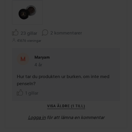
2 kommentarer
23 gillar
41676 visningar
Maryam
4 år
Kommentaren lades 4 år
Hur tar du produkten ur burken, om inte med 
penseln? 
1 gillar
VISA ÄLDRE (1 TILL)
Logga in
för att lämna en kommentar