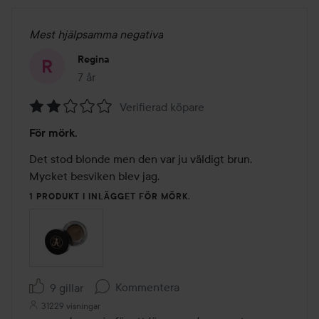
Mest hjälpsamma negativa
Regina
7 år
Inlägget skapades 7 år
Verifierad köpare
Betyg:
För mörk.
2
av
Det stod blonde men den var ju väldigt brun. 
5
Mycket besviken blev jag.
1 PRODUKT I INLÄGGET FÖR MÖRK.
Kommentera
9 gillar
31229 visningar