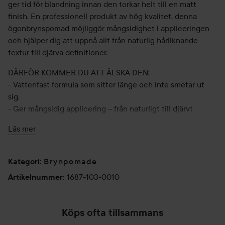
ger tid för blandning innan den torkar helt till en matt
finish. En professionell produkt av hög kvalitet, denna
ögonbrynspomad möjliggör mångsidighet i appliceringen
och hjälper dig att uppnå allt från naturlig hårliknande
textur till djärva definitioner.
DÄRFÖR KOMMER DU ATT ÄLSKA DEN:
- Vattenfast formula som sitter länge och inte smetar ut
sig.
- Ger mångsidig applicering – från naturligt till djärvt
resultat.
Läs mer
- Pomade-formulan ger en jämn applicering och skapar en
hårstråliknande textur.
- Den vattentåliga formulan ger tid för blandning innan den
Brynpomade
Kategori
:
fixeras.
1687-103-0010
Artikelnummer
:
- Finns i 11 nyanser.
Köps ofta tillsammans
Användning: