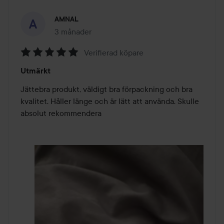
AMNAL
3 månader
Inlägget skapades 3 månader
Verifierad köpare
Betyg:
Utmärkt
5
av
Jättebra produkt, väldigt bra förpackning och bra 
5
kvalitet. Håller länge och är lätt att använda. Skulle 
absolut rekommendera 