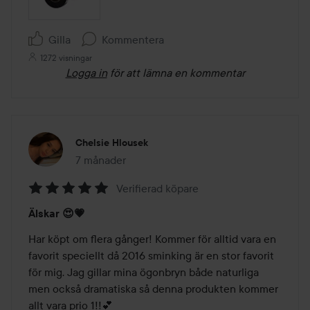
Gilla
Kommentera
1272 visningar
Logga in
för att lämna en kommentar
Chelsie Hlousek
7 månader
Inlägget skapades 7 månader
Verifierad köpare
Betyg:
Älskar 😍💗
5
av
Har köpt om flera gånger! Kommer för alltid vara en 
5
favorit speciellt då 2016 sminking är en stor favorit 
för mig. Jag gillar mina ögonbryn både naturliga 
men också dramatiska så denna produkten kommer 
allt vara prio 1!!💕