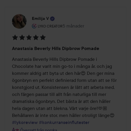
Emilija V
Användarens roll: Lyko Creator.
5 månader
Inlägget skapades 5 månader
LYKO CREATOR
Betyg:
Anastasia Beverly Hills Dipbrow Pomade
5
av
Anastasia Beverly Hills Dipbrow Pomade i 
5
Chocolate har varit min go-to i många år, och jag 
kommer aldrig att byta ut den här😍 Den ger mina 
ögonbryn en perfekt definierad form utan att se för 
konstgjord ut. Konsistensen är lätt att arbeta med, 
och färgen passar till allt från naturliga till mer 
dramatiska ögonbryn. Det bästa är att den håller 
hela dagen utan att blekna. Värt varje öre!🫶🏼 
Behållaren är inte stor, men håller otroligt länge😍 
#lykoreview
#konkurranseinflutester
Översatt från norska