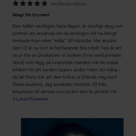
Verifierad köpare
Betyg:
Magi för brynen!
5
av
Den håller verkligen hela dagen, är otroligt dryg och 
5
perfekt att använda om du antingen vill ha riktigt 
formade bryn eller "måla" till hårstrån. Har använt 
den i 3 år nu och är fortfarande lika nöjd! Tips är att 
ta ut lite av produkten ur burken (inte med penseln 
dock) och lägg på ovansidan handen när du målar. 
Istället för att ha den öppen under tiden du målar, i 
så fall finns risk att den torkar ut (hände mig med 
första burken). Jag använder borsten 7B från 
Anastasia till denna och tycker den är perfekt till. 
#LykoInflutester