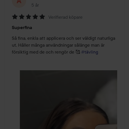
5 år
Inlägget skapades 5 år
Verifierad köpare
Betyg:
Superfina
5
av
Så fina, enkla att applicera och ser väldigt naturliga 
5
ut. Håller många användningar sålänge man är 
försiktig med de och rengör de 🥰 
#tävling