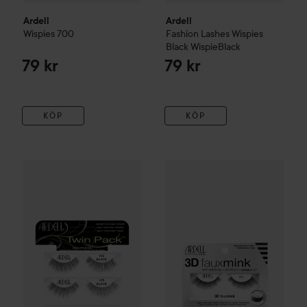
Ardell
Ardell
Wispies
700
Fashion Lashes Wispies
Black
WispieBlack
79 kr
79 kr
KÖP
KÖP
Ardell
Twin Pack Frans 105
Ardell
3D Faux Mink
859
99 kr
99 kr