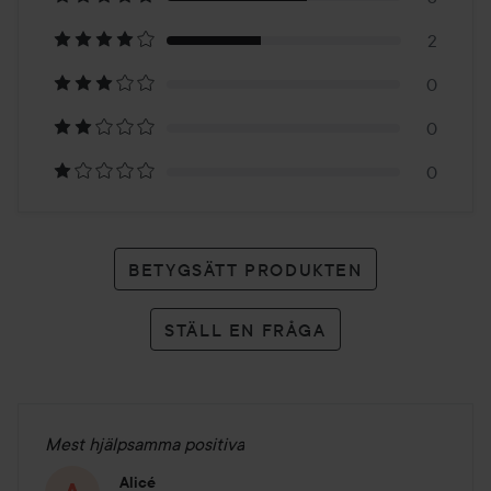
på
2
5
0
betyg
0
0
BETYGSÄTT PRODUKTEN
STÄLL EN FRÅGA
Mest hjälpsamma positiva
Alicé