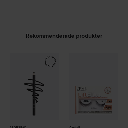
Rekommenderade produkter
Make Up Store
Eternal Pro Eye Pencil
Ardell
Lift Effect 745
Tuxedo
99 kr
169 kr
SPONSRAD
Ardell
SPONSRAD