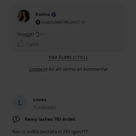
Evelina
Användarens roll: Kundtjänst på Lyko.
5 år
Kommentaren lades 5 år
KUNDTJÄNST PÅ LYKO
Snyggt! 👌✨
1 gillar
VISA ÄLDRE (1 TILL)
Logga in
för att lämna en kommentar
Linnea
11 månader
Inlägget skapades 11 månader
Remy lashes 781 Ardell
Kan ni snälla beställa in 781 igen???