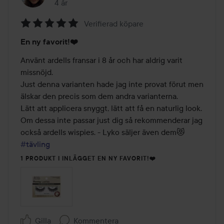
4 år
Inlägget skapades 4 år
Verifierad köpare
Betyg:
En ny favorit!❤️
5
av
Använt ardells fransar i 8 år och har aldrig varit 
5
missnöjd. 

Just denna varianten hade jag inte provat förut men 
älskar den precis som dem andra varianterna. 

Lätt att applicera snyggt, lätt att få en naturlig look. 

Om dessa inte passar just dig så rekommenderar jag 
också ardells wispies. - Lyko säljer även dem😻 
#tävling
1 PRODUKT I INLÄGGET EN NY FAVORIT!❤️
Gilla
Kommentera