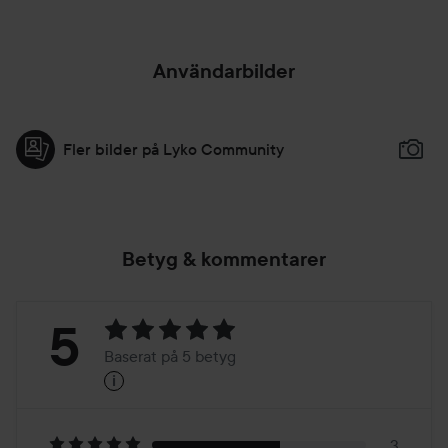
Användarbilder
Fler bilder på Lyko Community
Betyg & kommentarer
Betyg:
5
Baserat på 5 betyg
i
5
Baserat
3