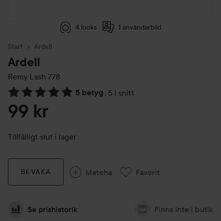
4 looks
1 användarbild
Start
Ardell
Ardell
Remy Lash
778
5 betyg
,
5 i snitt
Hoppa till Betyg & kommentarer
99 kr
Tillfälligt slut i lager
Matcha
Favorit
BEVAKA
Se prishistorik
Finns inte i butik