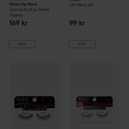
Make Up Store
Lift Effect 745
Eternal Pro Eye Pencil
Tuxedo
169 kr
99 kr
KÖP
KÖP
Ardell
Wispies
700
Ardell
Fashion Lashes Wispies
79 kr