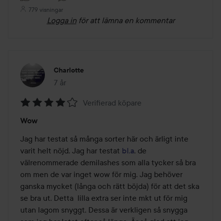
779 visningar
Logga in
för att lämna en kommentar
Charlotte
7 år
Inlägget skapades 7 år
Verifierad köpare
Betyg:
Wow
4
av
Jag har testat så många sorter här och ärligt inte 
5
varit helt nöjd. Jag har testat 
bl.a
. de 
välrenommerade demilashes som alla tycker så bra 
om men de var inget wow för mig. Jag behöver 
ganska mycket (långa och rätt böjda) för att det ska 
se bra ut. Detta  lilla extra ser inte mkt ut för mig 
utan lagom snyggt. Dessa är verkligen så snygga 