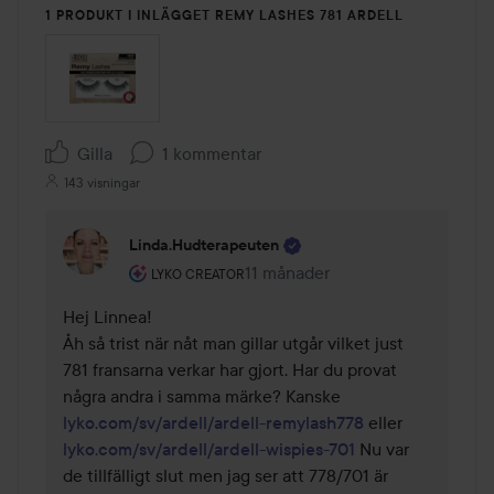
1 PRODUKT I INLÄGGET REMY LASHES 781 ARDELL
Gilla
1 kommentar
143 visningar
Linda.hudterapeuten
Användarens roll: Lyko Creator.
11 månader
Kommentaren lades 11 månader
LYKO CREATOR
Hej Linnea!

Åh så trist när nåt man gillar utgår vilket just 
781 fransarna verkar har gjort. Har du provat 
några andra i samma märke? Kanske 
lyko.com/sv/ardell/ardell-remylash778
 eller 
lyko.com/sv/ardell/ardell-wispies-701
 Nu var 
de tillfälligt slut men jag ser att 778/701 är 