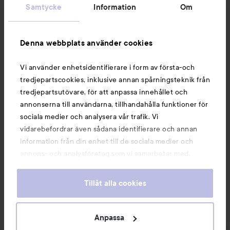
Samtycke
Information
Om
Information
Denna webbplats använder cookies
Du kanske också gillar
Vi använder enhetsidentifierare i form av första-och
tredjepartscookies, inklusive annan spårningsteknik från
tredjepartsutövare, för att anpassa innehållet och
annonserna till användarna, tillhandahålla funktioner för
sociala medier och analysera vår trafik. Vi
vidarebefordrar även sådana identifierare och annan
information från din enhet till de sociala medier och
annons- och analysföretag som vi samarbetar med.
Dessa kan i sin tur kombinera informationen med annan
information som du har tillhandahållit eller som de har
Tillåt alla cookies
samlat in när du har använt deras tjänster. Du godkänner
våra cookies vid fortsatt användande av vår webbplats.
Copyright 2026
För information om hur du kan ändra inställningarna för
Anpassa
E-handel av Avensia
cookies, se vår
Cookie Policy