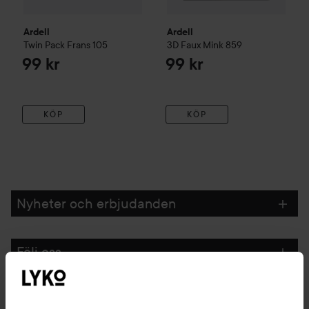
Ardell
Ardell
Twin Pack Frans 105
3D Faux Mink
859
99 kr
99 kr
KÖP
KÖP
Nyheter och erbjudanden
Följ oss
Kundservice