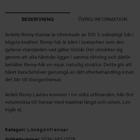
ÖVRIG INFORMATION
BESKRIVNING
Ardells Remy-fransar är tillverkade av 100 % mänskligt hår i
högsta kvalitet. Remy-hår är känt i branschen som den
gyllene standarden vad gäller löshår. Det utmärker sig
genom att alla hårstrån ligger i samma riktning och därför
behåller Remy-hår en mjuk, naturlig struktur. Detta gör att
håret bara behöver genomgå en lätt efterbehandling innan
det blir till lösögonfransar.
Ardell Remy Lashes kommer i tre olika utföranden, från fint
voluminösa till fransar med maximal längd och volym. Lim
ingår ej.
Lösögonfransar
Kategori
:
1036-342-0778
Artikelnummer
: