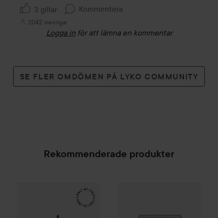
Kommentera
3 gillar
2042 visningar
Logga in
för att lämna en kommentar
SE FLER OMDÖMEN PÅ LYKO COMMUNITY
Rekommenderade produkter
Make Up Store
Eternal Pro Eye Pencil
Artdeco
Eyeshadow Pearly
Tuxedo
27 
169 kr
SPONSRAD