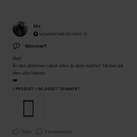
Mia
Användarens roll: Medarbetare på Lyko.
5 år
Inlägget skapades 5 år
MEDARBETARE PÅ LYKO
Skimmer?
Hej!

Är det skimmer i dom eller är dom matta? Tänker på 
den vita främst.

❤️
1 PRODUKT I INLÄGGET SKIMMER?
Gilla
1 kommentar