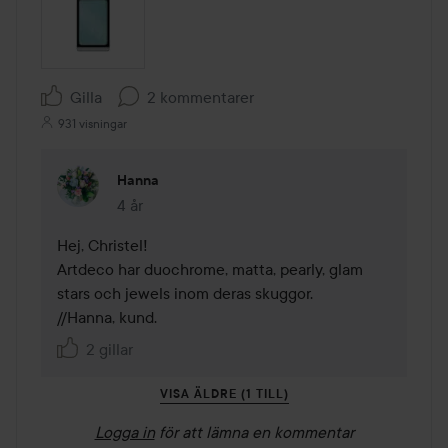
Gilla
2 kommentarer
931 visningar
Hanna
4 år
Kommentaren lades 4 år
Hej, Christel! 

Artdeco har duochrome, matta, pearly, glam 
stars och jewels inom deras skuggor. 

//Hanna, kund. 
2 gillar
VISA ÄLDRE (1 TILL)
Logga in
för att lämna en kommentar