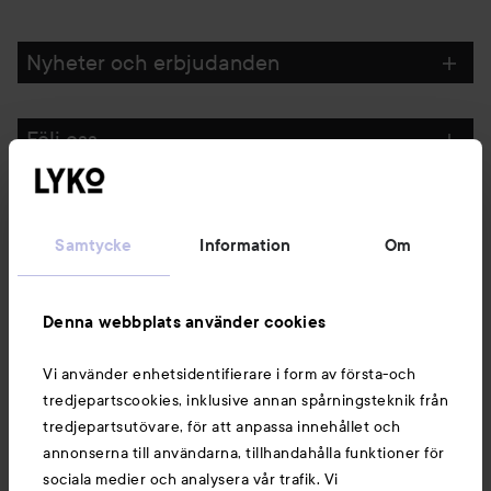
Nyheter och erbjudanden
Följ oss
Kundservice
Samtycke
Information
Om
Information
Denna webbplats använder cookies
Du kanske också gillar
Vi använder enhetsidentifierare i form av första-och
tredjepartscookies, inklusive annan spårningsteknik från
tredjepartsutövare, för att anpassa innehållet och
annonserna till användarna, tillhandahålla funktioner för
sociala medier och analysera vår trafik. Vi