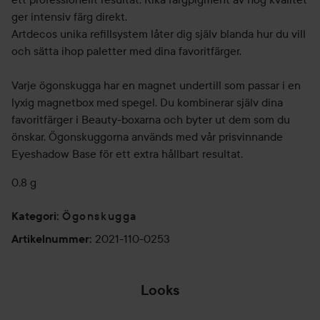
ger intensiv färg direkt.
Artdecos unika refillsystem låter dig själv blanda hur du vill
och sätta ihop paletter med dina favoritfärger.
Varje ögonskugga har en magnet undertill som passar i en
lyxig magnetbox med spegel. Du kombinerar själv dina
favoritfärger i Beauty-boxarna och byter ut dem som du
önskar. Ögonskuggorna används med vår prisvinnande
Eyeshadow Base för ett extra hållbart resultat.
0,8 g
Ögonskugga
Kategori
:
2021-110-0253
Artikelnummer
:
Looks
FIRST TIME
TRYING
SOMM
ARTDECO
ME