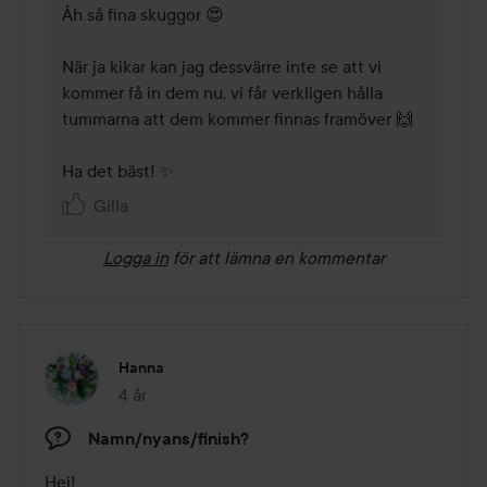
Åh så fina skuggor 😍

När ja kikar kan jag dessvärre inte se att vi 
kommer få in dem nu, vi får verkligen hålla 
tummarna att dem kommer finnas framöver 🙌

Ha det bäst! ✨
Gilla
Logga in
för att lämna en kommentar
Hanna
4 år
Inlägget skapades 4 år
Namn/nyans/finish?
Hej!
