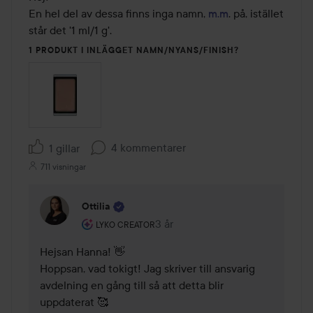
En hel del av dessa finns inga namn, 
m.m
. på, istället 
står det '1 ml/1 g'. 
1 PRODUKT I INLÄGGET NAMN/NYANS/FINISH?
4 kommentarer
1 gillar
711 visningar
Ottilia
Användarens roll: Lyko Creator.
3 år
Kommentaren lades 3 år
LYKO CREATOR
Hejsan Hanna! 👋

Hoppsan, vad tokigt! Jag skriver till ansvarig 
avdelning en gång till så att detta blir 
uppdaterat 🥰
