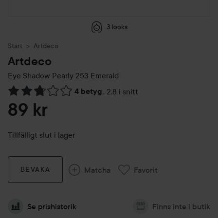
3 looks
Start
Artdeco
Artdeco
Eye Shadow Pearly
253 Emerald
4 betyg
,
2.8 i snitt
Hoppa till Betyg & kommentarer
89 kr
Tillfälligt slut i lager
Matcha
Favorit
BEVAKA
Se prishistorik
Finns inte i butik