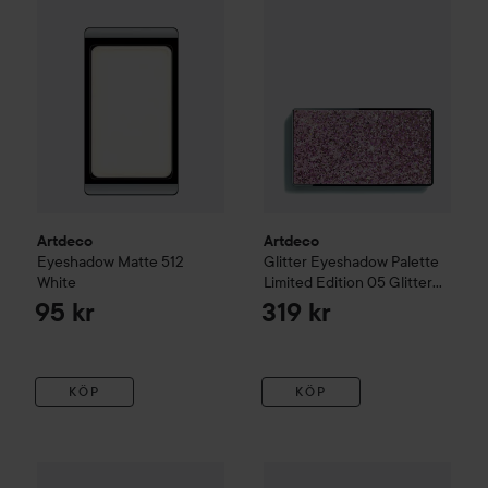
Artdeco
Artdeco
Eyeshadow Matte
512
Glitter Eyeshadow Palette
White
Limited Edition
05 Glitter
goddess
95 kr
319 kr
KÖP
KÖP
Artdeco
High Performance Eyeshadow Stylo
MILI Cosmetics
16 Benefit Pea
Eyeshadow G