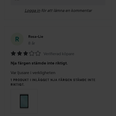
Logga in
för att lämna en kommentar
Rosa-Lie
8 år
Inlägget skapades 8 år
Verifierad köpare
Betyg:
Nja färgen stämde inte riktigt.
3
av
Var ljusare i verkligheten
5
1 PRODUKT I INLÄGGET NJA FÄRGEN STÄMDE INTE
RIKTIGT.