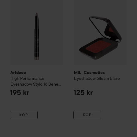
Artdeco
MILI Cosmetics
High Performance
Eyeshadow Gleam
Blaze
Eyeshadow Stylo
16 Benefit
Pearl Brown
195 kr
125 kr
KÖP
KÖP