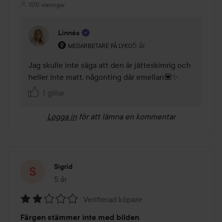
1170 visningar
Linnéa
Användarens roll: Medarbetare på Lyko.
5 år
Kommentaren lades 5 år
MEDARBETARE PÅ LYKO
Jag skulle inte säga att den är jätteskimrig och 
heller inte matt, någonting där emellan💟✨
1 gillar
Logga in
för att lämna en kommentar
Sigrid
5 år
Inlägget skapades 5 år
Verifierad köpare
Betyg:
Färgen stämmer inte med bilden
2