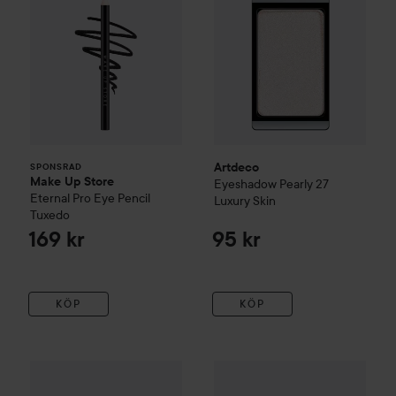
Artdeco
SPONSRAD
Make Up Store
Eyeshadow Pearly
27
Eternal Pro Eye Pencil
Luxury Skin
Tuxedo
169 kr
95 kr
KÖP
KÖP
Artdeco
Eyeshadow Matte
512 White
Artdeco
Glitter Eyeshadow Pa
95 kr