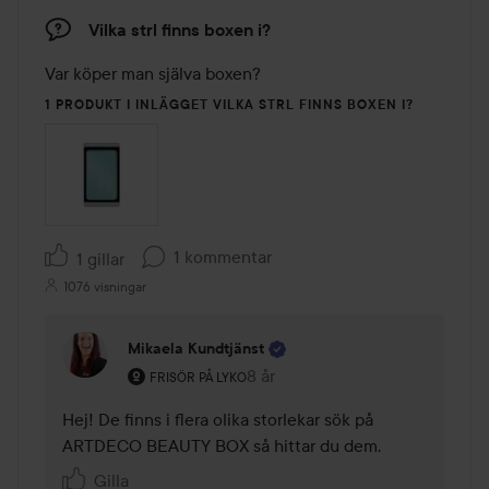
Vilka strl finns boxen i?
Var köper man själva boxen?
1 PRODUKT I INLÄGGET VILKA STRL FINNS BOXEN I?
1 kommentar
1 gillar
1076 visningar
Mikaela Kundtjänst
Användarens roll: Frisör på Lyko.
8 år
Kommentaren lades 8 år
FRISÖR PÅ LYKO
Hej! De finns i flera olika storlekar sök på 
ARTDECO BEAUTY BOX så hittar du dem. 
Gilla