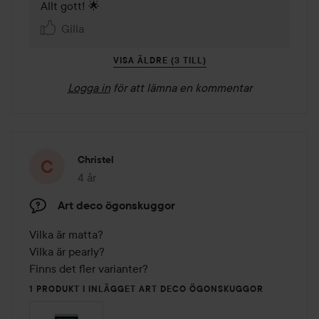
Allt gott! 🌟
Gilla
VISA ÄLDRE (3 TILL)
Logga in
för att lämna en kommentar
Christel
4 år
Inlägget skapades 4 år
Art deco ögonskuggor
Vilka är matta?

Vilka är pearly?

Finns det fler varianter?
1 PRODUKT I INLÄGGET ART DECO ÖGONSKUGGOR