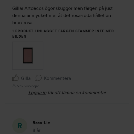
av
Gillar Artdecos ögonskuggor men färgen på just 
5
denna är mycket mer åt det rosa-röda hållet än 
brun-rosa.  
1 PRODUKT I INLÄGGET FÄRGEN STÄMMER INTE MED
BILDEN
Gilla
Kommentera
952 visningar
Logga in
för att lämna en kommentar
Rosa-Lie
8 år
Inlägget skapades 8 år