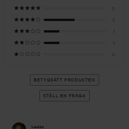
på
0
2
4
1
betyg
1
0
BETYGSÄTT PRODUKTEN
STÄLL EN FRÅGA
Louise