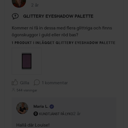
2 år
Inlägget skapades 2 år
GLITTERY EYESHADOW PALETTE
Kommer ni få in dessa med flera glittriga och finns 
ögonskuggor i guld eller röd bas?
1 PRODUKT I INLÄGGET GLITTERY EYESHADOW PALETTE
Gilla
1 kommentar
544 visningar
Maria L.
Användarens roll: Kundtjänst på Lyko.
2 år
Kommentaren lades 2 år
KUNDTJÄNST PÅ LYKO
Hallå där Louise! 
