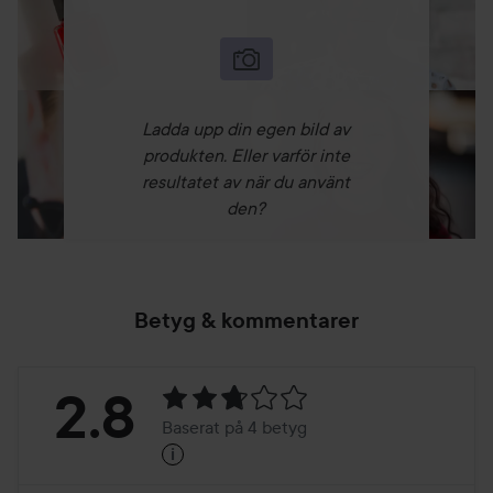
Ladda upp din egen bild av
produkten. Eller varför inte
resultatet av när du använt
den?
Betyg & kommentarer
Betyg:
2.8
Baserat på 4 betyg
i
2.8
Baserat