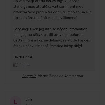
Åh vad roligt att du hör av dig! Vi jobbar 
ständigt med att utöka vårt sortiment med 
eftertraktade produkter och varumärken, så alla 
tips och önskemål är mer än välkomna!

I dagsläget kan jag inte se någon information, 
men jag ser självklart till att vidarebefordra 
detta till vår inköpsavdelning, så att de har det i 
åtanke när vi tittar på framtida inköp 😍🙌

Ha det bäst!
1 gillar
Logga in
för att lämna en kommentar
Lina