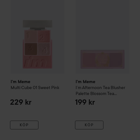
I'm Meme
Multi Cube
01 Sweet Pink
I'm Meme
I´m Afternoon Tea B
229 kr
I'm Meme
I'm Meme
Multi Cube
01 Sweet Pink
I´m Afternoon Tea Blusher
Palette
Blossom Tea
Blended
229 kr
199 kr
KÖP
KÖP