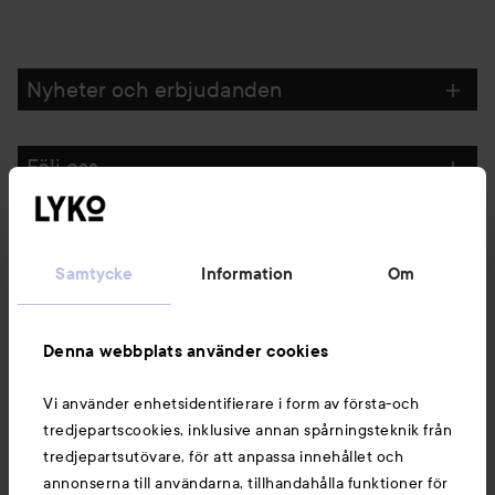
Nyheter och erbjudanden
Följ oss
Kundservice
Samtycke
Information
Om
Information
Denna webbplats använder cookies
Du kanske också gillar
Vi använder enhetsidentifierare i form av första-och
tredjepartscookies, inklusive annan spårningsteknik från
tredjepartsutövare, för att anpassa innehållet och
annonserna till användarna, tillhandahålla funktioner för