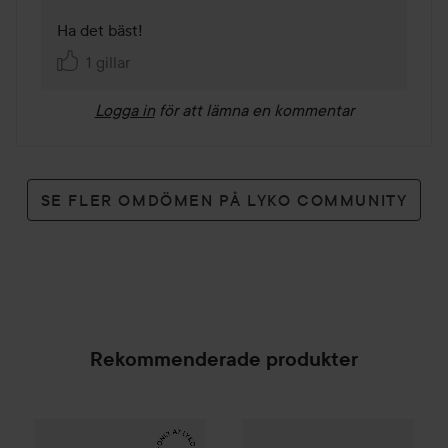
Ha det bäst!
1 gillar
Logga in
för att lämna en kommentar
SE FLER OMDÖMEN PÅ LYKO COMMUNITY
Rekommenderade produkter
Make Up Store
Cover All Mix
BBIA
Last Blush
The Original
05 Lavender
179 kr
1
SPONSRAD