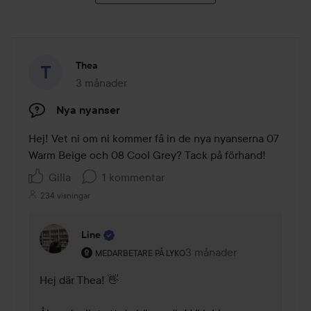
Thea
3 månader
Inlägget skapades 3 månader
Nya nyanser
Hej! Vet ni om ni kommer få in de nya nyanserna 07 
Warm Beige och 08 Cool Grey? Tack på förhand!
Gilla
1 kommentar
234 visningar
Line
Användarens roll: Medarbetare på Lyko.
3 månader
Kommentaren lades 3 må
MEDARBETARE PÅ LYKO
Hej där Thea! 👋
