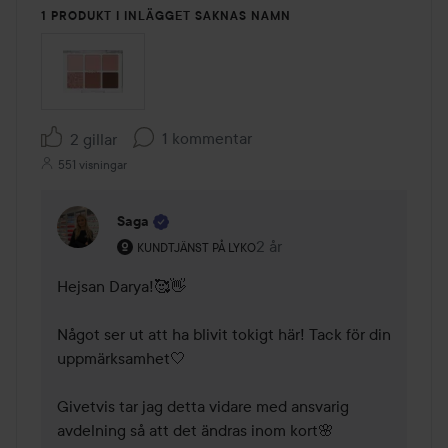
1 PRODUKT I INLÄGGET SAKNAS NAMN
1 kommentar
2 gillar
551 visningar
Saga
Användarens roll: Kundtjänst på Lyko.
2 år
Kommentaren lades 2 år
KUNDTJÄNST PÅ LYKO
Hejsan Darya!🥰👋

Något ser ut att ha blivit tokigt här! Tack för din 
uppmärksamhet🤍 

Givetvis tar jag detta vidare med ansvarig 
avdelning så att det ändras inom kort🌸
