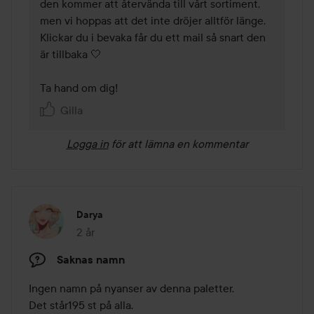
den kommer att återvända till vårt sortiment, 
men vi hoppas att det inte dröjer alltför länge. 
Klickar du i bevaka får du ett mail så snart den 
är tillbaka 🤍 

Ta hand om dig! 
Gilla
Logga in
för att lämna en kommentar
Darya
2 år
Inlägget skapades 2 år
Saknas namn
Ingen namn på nyanser av denna paletter. 

Det står195 st på alla.