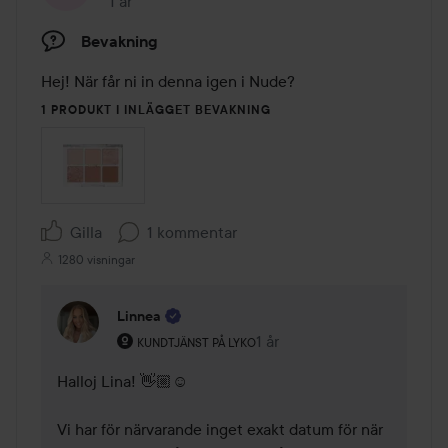
1 år
Inlägget skapades 1 år
Bevakning
Hej! När får ni in denna igen i Nude?
1 PRODUKT I INLÄGGET BEVAKNING
Gilla
1 kommentar
1280 visningar
Linnea
Användarens roll: Kundtjänst på Lyko.
1 år
Kommentaren lades 1 år
KUNDTJÄNST PÅ LYKO
Halloj Lina! 👋🏼☺️ 

Vi har för närvarande inget exakt datum för när 