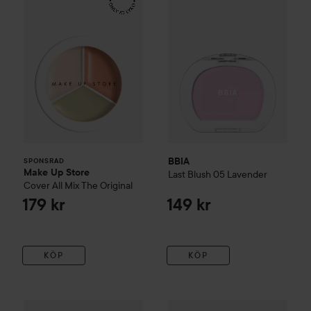
BBIA
SPONSRAD
Make Up Store
Last Blush
05 Lavender
Cover All Mix
The Original
179 kr
149 kr
KÖP
KÖP
BBIA
Ready To Wear Downy Cheek
Unleashia
06 Downy Fig
Mood Shower Eye P
135 kr