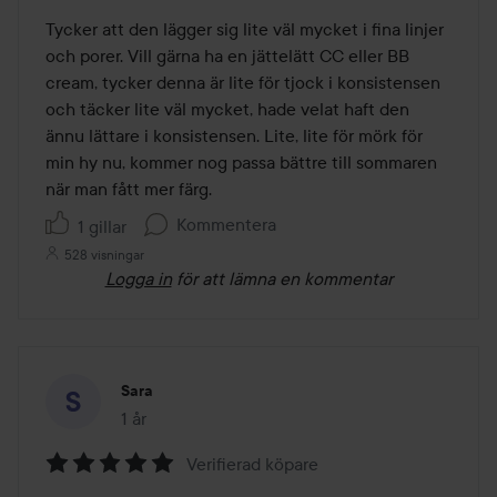
av
Tycker att den lägger sig lite väl mycket i fina linjer 
5
och porer. Vill gärna ha en jättelätt CC eller BB 
cream, tycker denna är lite för tjock i konsistensen 
och täcker lite väl mycket, hade velat haft den 
ännu lättare i konsistensen. Lite, lite för mörk för 
min hy nu, kommer nog passa bättre till sommaren 
när man fått mer färg. 
Kommentera
1 gillar
528 visningar
Logga in
för att lämna en kommentar
Sara
1 år
Inlägget skapades 1 år
Verifierad köpare
Betyg: