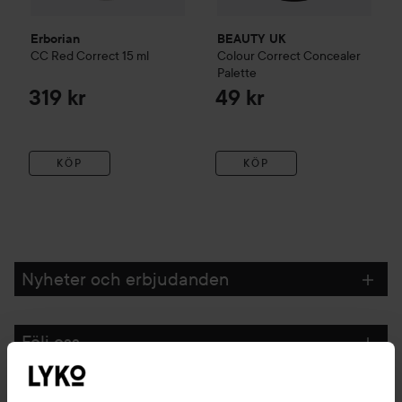
Erborian
BEAUTY UK
CC Red Correct
15 ml
Colour Correct Concealer
Palette
319 kr
49 kr
KÖP
KÖP
Nyheter och erbjudanden
Följ oss