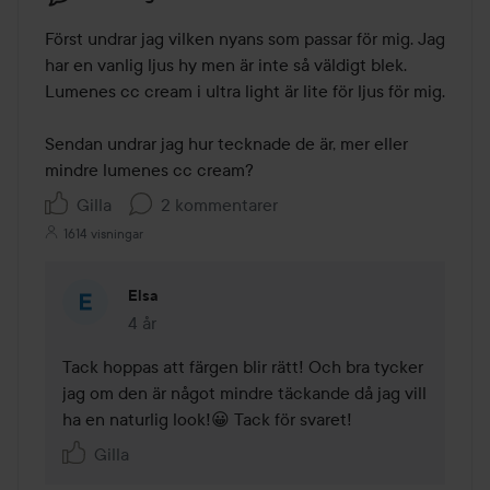
Först undrar jag vilken nyans som passar för mig. Jag 
har en vanlig ljus hy men är inte så väldigt blek. 
Lumenes cc cream i ultra light är lite för ljus för mig.

Sendan undrar jag hur tecknade de är, mer eller 
mindre lumenes cc cream?
Gilla
2 kommentarer
1614 visningar
Elsa
4 år
Kommentaren lades 4 år
Tack hoppas att färgen blir rätt! Och bra tycker 
jag om den är något mindre täckande då jag vill 
ha en naturlig look!😀 Tack för svaret!
Gilla