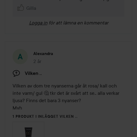
Gilla
Logga in
för att lämna en kommentar
Alexandra
2 år
Inlägget skapades 2 år
Vilken ..
Vilken av dom tre nyanserna går åt rosa/ kall och 
inte varm/ gul 🤔 tkr det är svårt att se.. alla verkar 
ljusa? Finns det bara 3 nyanser?

Mvh 
1 PRODUKT I INLÄGGET VILKEN ..