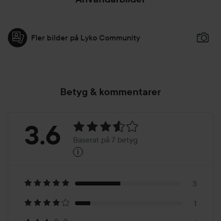
Fler bilder på Lyko Community
Betyg & kommentarer
Betyg:
3.6
Baserat på 7 betyg
i
3.6
Baserat
på
3
1