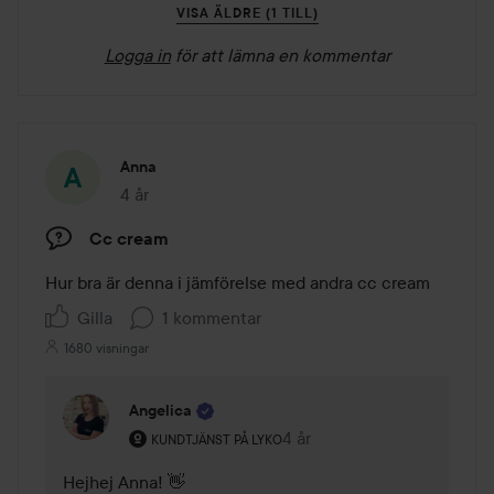
VISA ÄLDRE (1 TILL)
Logga in
för att lämna en kommentar
Anna
4 år
Inlägget skapades 4 år
Cc cream
Hur bra är denna i jämförelse med andra cc cream
Gilla
1 kommentar
1680 visningar
Angelica
Användarens roll: Kundtjänst på Lyko.
4 år
Kommentaren lades 4 år
KUNDTJÄNST PÅ LYKO
Hejhej Anna! 👋
