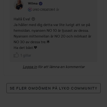
Wilma
Användarens roll: Lyko Creator.
4 år
Kommentaren lades 4 år
LYKO CREATOR
Hallå Eva! 😍

Ja håller med dig detta var lite lurigt att se på 
hemsidan, nyansen NO 10 är ljusast av dessa. 
Nyansen mittemellan är NO 20 och mörkast är 
NO 30 av dessa tre.🌟 

Ha det bäst.🧡
1 gillar
Logga in
för att lämna en kommentar
SE FLER OMDÖMEN PÅ LYKO COMMUNITY