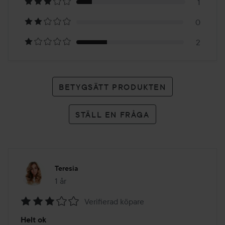
7
1
betyg
0
2
BETYGSÄTT PRODUKTEN
STÄLL EN FRÅGA
Teresia
1 år
Inlägget skapades 1 år
Verifierad köpare
Betyg:
Helt ok
3