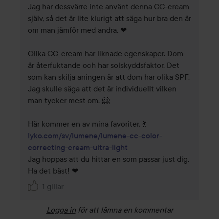
Jag har dessvärre inte använt denna CC-cream 
själv, så det är lite klurigt att säga hur bra den är 
om man jämför med andra. ❤

Olika CC-cream har liknade egenskaper. Dom 
är återfuktande och har solskyddsfaktor. Det 
som kan skilja aningen är att dom har olika SPF. 
Jag skulle säga att det är individuellt vilken 
man tycker mest om. 🤗

Här kommer en av mina favoriter. 💃 
lyko.com/sv/lumene/lumene-cc-color-
correcting-cream-ultra-light
Jag hoppas att du hittar en som passar just dig. 

Ha det bäst! ❤
1 gillar
Logga in
för att lämna en kommentar