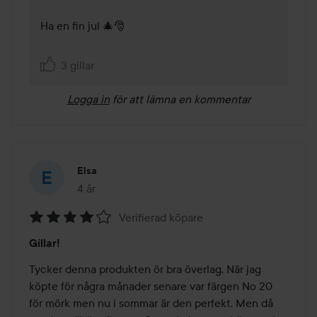
Ha en fin jul 🎄🎅

3 gillar
Logga in
för att lämna en kommentar
Elsa
4 år
Inlägget skapades 4 år
Verifierad köpare
Betyg:
Gillar!
4
av
Tycker denna produkten ör bra överlag. När jag 
5
köpte för några månader senare var färgen No 20 
för mörk men nu i sommar är den perfekt. Men då 