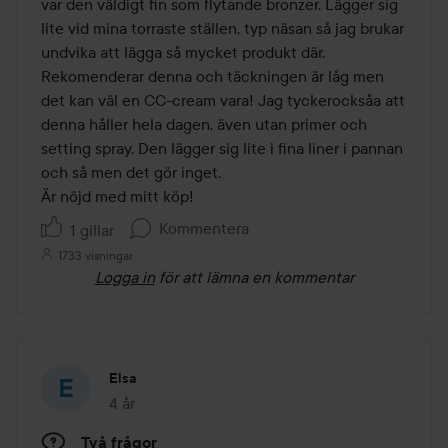
var den väldigt fin som flytande bronzer. Lägger sig 
lite vid mina torraste ställen, typ näsan så jag brukar 
undvika att lägga så mycket produkt där. 
Rekomenderar denna och täckningen är låg men 
det kan väl en CC-cream vara! Jag tyckerocksåa att 
denna håller hela dagen, även utan primer och 
setting spray. Den lägger sig lite i fina liner i pannan 
och så men det gör inget.

Är nöjd med mitt köp!
Kommentera
1 gillar
1733 visningar
Logga in
för att lämna en kommentar
Elsa
4 år
Inlägget skapades 4 år
Två frågor