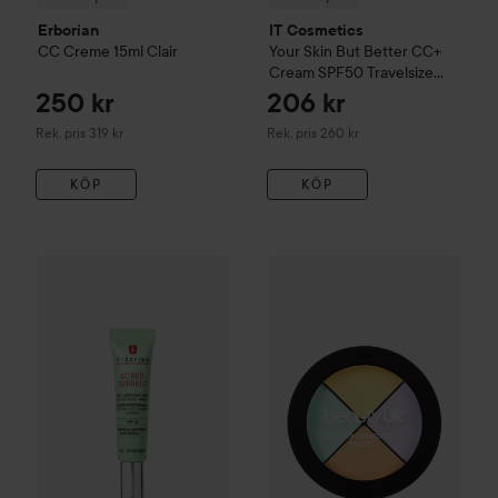
Erborian
IT Cosmetics
CC Creme 15ml
Clair
Your Skin But Better
CC+
Cream SPF50 Travelsize
Medium
250 kr
206 kr
Rekommenderat pris 319 kr
Rekommenderat pris 260 kr
Rek. pris 319 kr
Rek. pris 260 kr
KÖP
KÖP
Erborian
CC Red Correct
15 ml
BEAUTY UK
Colour Correct C
319 kr