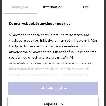
Kundservice
Samtycke
Information
Om
Information
Denna webbplats använder cookies
Du kanske också gillar
Vi använder enhetsidentifierare i form av första-och
tredjepartscookies, inklusive annan spårningsteknik från
tredjepartsutövare, för att anpassa innehållet och
annonserna till användarna, tillhandahålla funktioner för
sociala medier och analysera vår trafik. Vi
vidarebefordrar även sådana identifierare och annan
information från din enhet till de sociala medier och
annons- och analysföretag som vi samarbetar med.
Dessa kan i sin tur kombinera informationen med annan
information som du har tillhandahållit eller som de har
Tillåt alla cookies
samlat in när du har använt deras tjänster. Du godkänner
våra cookies vid fortsatt användande av vår webbplats.
Copyright 2026
För information om hur du kan ändra inställningarna för
Anpassa