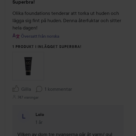
Superbra!
5
av
Olika foundations tenderar att torka ut huden och 
5
lägga sig fint på huden. Denna återfuktar och sitter 
hela dagen!
Översatt från norska
1 PRODUKT I INLÄGGET SUPERBRA!
Gilla
1 kommentar
747 visningar
Lolo
1 år
Kommentaren lades 1 år
Vilken av dom tre nyanserna går åt varm/ gul