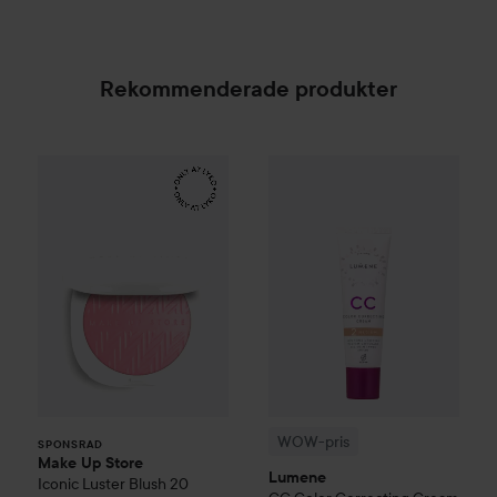
Rekommenderade produkter
Make Up Store
Iconic Luster Blush
20 Frosted Pink
WOW-pris
Lumene
CC
Color C
SPONSRAD
WOW-pris
SPONSRAD
Make Up Store
Lumene
Iconic Luster Blush
20