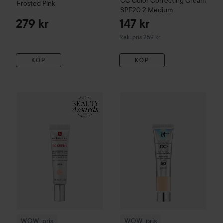
CC
Color Correcting Cream
Frosted Pink
SPF20
2 Medium
279 kr
147 kr
Rekommenderat pris 259 kr
Rek. pris 259 kr
KÖP
KÖP
WOW-pris
Erborian
CC Creme 15ml
WOW-pris
Clair
Svartvitt logotyp me
IT Cosmetics
Your S
WOW-pris
WOW-pris