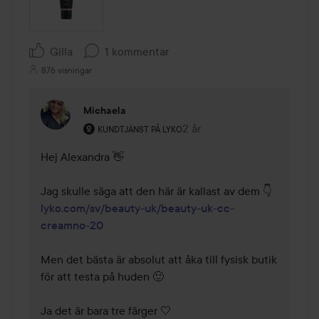
Gilla
1 kommentar
876 visningar
Michaela
Användarens roll: Kundtjänst på Lyko.
2 år
Kommentaren lades 2 år
KUNDTJÄNST PÅ LYKO
Hej Alexandra 👋

lyko.com/sv/beauty-uk/beauty-uk-cc-
creamno-20
Men det bästa är absolut att åka till fysisk butik 
för att testa på huden 🙂

Ja det är bara tre färger 🤍
