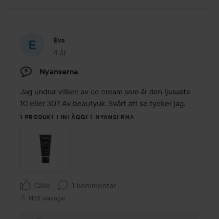
Eva
4 år
Inlägget skapades 4 år
Nyanserna
Jag undrar vilken av cc cream som är den ljusaste 
10 eller 30? Av beautyuk. Svårt att se tycker jag.
1 PRODUKT I INLÄGGET NYANSERNA
Gilla
1 kommentar
1428 visningar