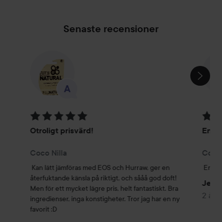
Senaste recensioner
HOPPA ÖVER SEKTIONEN
Betyg: 5 av 5
Betyg
Otroligt prisvärd!
En fa
Coco Nilla
Coco 
Kan lätt jämföras med EOS och Hurraw, ger en 
En fav
återfuktande känsla på riktigt, och sååå god doft! 
Jenn
Men för ett mycket lägre pris, helt fantastiskt. Bra 
2 år
ingredienser, inga konstigheter. Tror jag har en ny 
favorit :D 