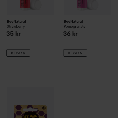
BeeNatural
BeeNatural
Strawberry
Pomegranate
35 kr
36 kr
BEVAKA
BEVAKA
BeeNatural
Acai Berry
35 kr