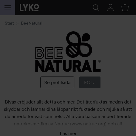
HOPPA TILL INNEHÅLLET
Start
BeeNatural
BeeNatural
Se profilsida
FÖLJ
Bivax erbjuder allt detta och mer. Det återfuktas medan det
skyddar och lämnar dina läppar rikt fuktade och mjuka så att
du är redo för vad som helst. Alla våra balsam är certifierade
naturkosmetika av Natrue (www.natrue.org) och all
produkttestning är djurfri.
Läs mer