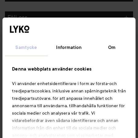
Följ oss
Kundservice
Samtycke
Information
Om
Information
Denna webbplats använder cookies
Du kanske också gillar
Vi använder enhetsidentifierare i form av första-och
tredjepartscookies, inklusive annan spårningsteknik från
tredjepartsutövare, för att anpassa innehållet och
annonserna till användarna, tillhandahålla funktioner för
sociala medier och analysera vår trafik. Vi
vidarebefordrar även sådana identifierare och annan
information från din enhet till de sociala medier och
annons- och analysföretag som vi samarbetar med.