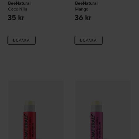
BeeNatural
BeeNatural
Coco Nilla
Mango
35 kr
36 kr
BEVAKA
BEVAKA
BeeNatural
Strawberry
BeeNatural
Pomegranate
35 kr
36 k