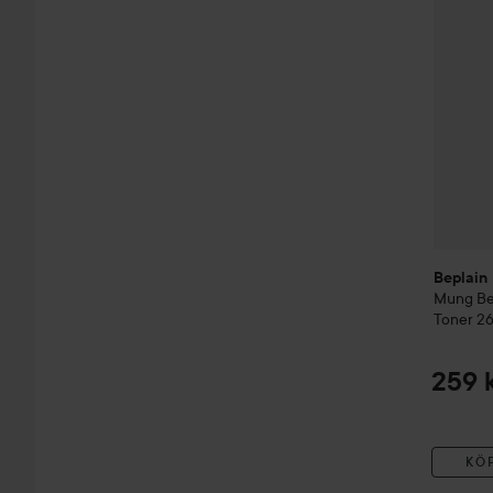
Beplain
Mung B
Toner
26
259 
KÖ