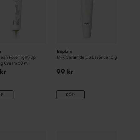
n
Beplain
Bean
Pore Tight-Up
Milk Ceramide Lip Essence
10 g
ng Cream
60 ml
kr
99 kr
ÖP
KÖP
n
Hyaluronic Aqua Moisturizer
399 kr
Beplain
80 ml
Cicaful
Calming Mask Single
1 s
274 kr
eauty Glow & Protect
Värde 746 kr