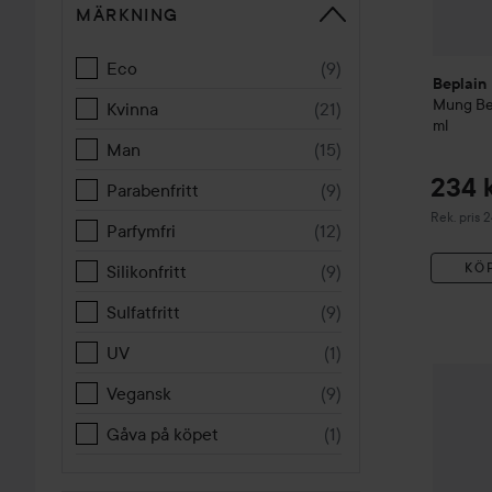
MÄRKNING
Eco
(
9
)
Beplain
Mung B
Kvinna
(
21
)
ml
Man
(
15
)
234 
Parabenfritt
(
9
)
Rekommend
Rek. pris 
Parfymfri
(
12
)
KÖ
Silikonfritt
(
9
)
Sulfatfritt
(
9
)
UV
(
1
)
Beplain
Vegansk
(
9
)
Gåva på köpet
(
1
)