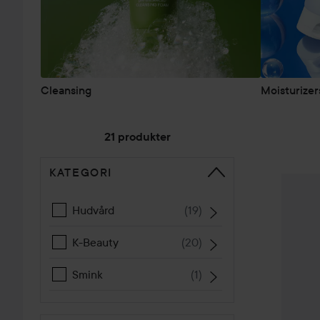
Cleansing
Moisturizer
21 produkter
KATEGORI
HOPPA TILL SORTERA
Beplain
Hudvård
(
19
)
K-Beauty
(
20
)
Smink
(
1
)