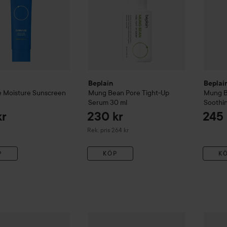
Beplain
Beplai
 Moisture Sunscreen
Mung Bean
Pore Tight-Up
Mung 
Serum
30 ml
Soothi
kr
230 kr
245 
Rekommenderat pris 264 kr
Rek. pris 264 kr
P
KÖP
K
Mung Bean
Pore Clearing LHA Toner
265 ml
Beplai
259 kr
Gåva på köpet
COSRX
Mixed Brands K-B