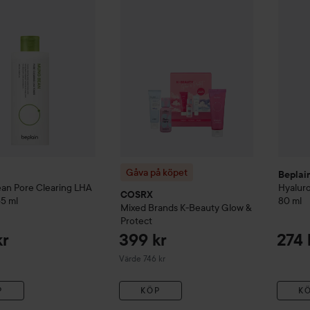
Gåva på köpet
Beplai
ean
Pore Clearing LHA
Hyaluro
COSRX
5 ml
80 ml
Mixed Brands K-Beauty Glow &
Protect
kr
399 kr
274 
Värde 746 kr
P
KÖP
K