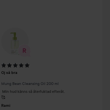
Betyg: 5 av 5
Oj så bra
Mung Bean Cleansing Oil 200 ml
Min hud känns så återfuktad efteråt. 

🥰
Rami