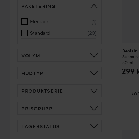
PAKETERING
Flerpack
(
1
)
Standard
(
20
)
Beplain
VOLYM
Sunmuse
50 ml
299 
HUDTYP
PRODUKTSERIE
KÖ
PRISGRUPP
LAGERSTATUS
Beplain