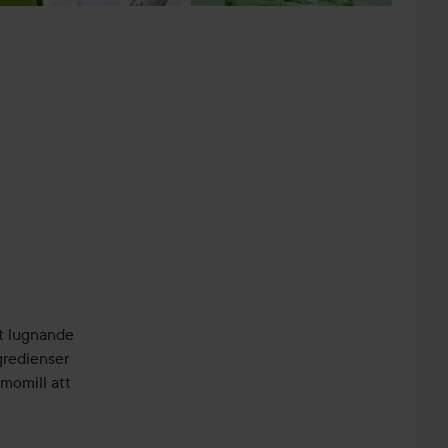
t lugnande
gredienser
momill att