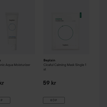
n
Beplain
nic Aqua Moisturizer
Cicaful
Calming Mask Single
1
st
kr
59 kr
ÖP
KÖP