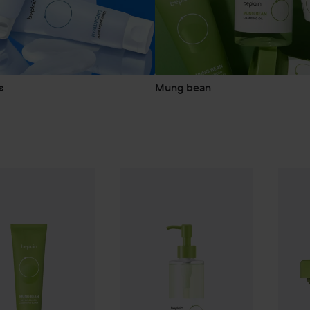
s
Mung bean
234 kr
Mung Bean
Cleansing Foam
WOW-pris
80 ml
Beplain
Mung Bean
Cleansing
Beplai
Rekommenderat pris 244 kr