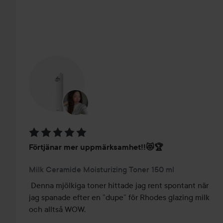
HOPPA ÖVER SEKTIONEN
Betyg: 5 av 5
Förtjänar mer uppmärksamhet!!😻🏆
Milk Ceramide Moisturizing Toner 150 ml
Denna mjölkiga toner hittade jag rent spontant när 
jag spanade efter en ”dupe” för Rhodes glazing milk 
och alltså WOW.
