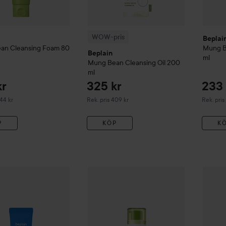
WOW-pris
Beplai
ean
Cleansing Foam
80
Mung 
Beplain
ml
Mung Bean
Cleansing Oil
200
ml
kr
325 kr
233 
erat pris 244 kr
Rekommenderat pris 409 kr
Rekommen
244 kr
Rek. pris 409 kr
Rek. pris
P
KÖP
K
Sunmuse Moisture Sunscreen
50 ml
Beplai
299 kr
Beplain
Mung Bean
Pore Tight-Up Seru