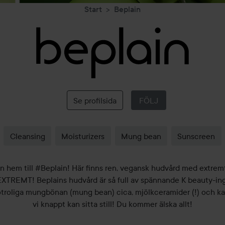
Start
Beplain
Beplain
Se profilsida
FÖLJ
Cleansing
Moisturizers
Mung bean
Sunscreen
 hem till #Beplain! Här finns ren, vegansk hudvård med extrem
 EXTREMT! Beplains hudvård är så full av spännande K beauty-in
troliga mungbönan (mung bean) cica, mjölkceramider (!) och ka
vi knappt kan sitta still! Du kommer älska allt!