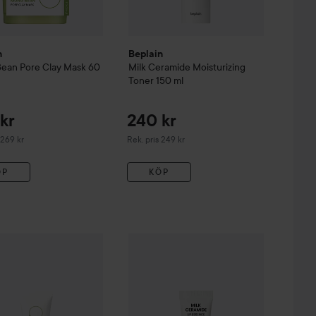
n
Beplain
Bean
Pore Clay Mask
60
Milk Ceramide Moisturizing
Toner
150 ml
kr
240 kr
derat pris 269 kr
Rekommenderat pris 249 kr
 269 kr
Rek. pris 249 kr
ÖP
KÖP
n
Mung Bean
230 kr
Pore Tight-Up Soothing Cream
Beplain
Milk Ceramide Lip Essence
60 ml
10 
245 kr
m
30 ml
Rekommenderat pris 264 kr