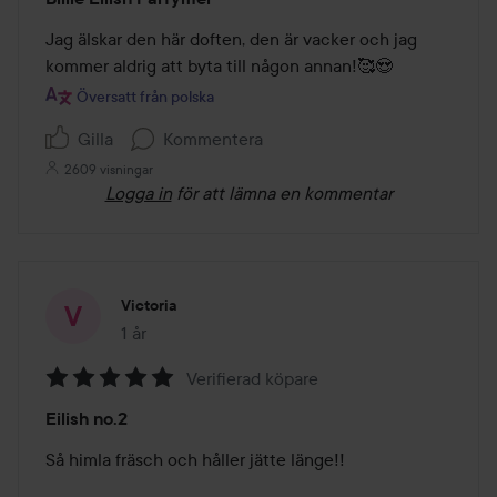
5
av
Jag älskar den här doften, den är vacker och jag 
5
kommer aldrig att byta till någon annan!🥰😍
Översatt från polska
Gilla
Kommentera
2609 visningar
Logga in
för att lämna en kommentar
Victoria
1 år
Inlägget skapades 1 år
Verifierad köpare
Betyg:
Eilish no.2
5
av
Så himla fräsch och håller jätte länge!!
5