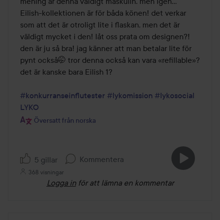
mening är denna väldigt maskulin. men igen… 
Eilish-kollektionen är för båda könen! det verkar 
som att det är otroligt lite i flaskan, men det är 
väldigt mycket i den! låt oss prata om designen?! 
den är ju så bra! jag känner att man betalar lite för 
pynt också🤭 tror denna också kan vara «refillable»? 
det är kanske bara Eilish 1?

#konkurranseinflutester
#lykomission
#lykosocial
LYKO
Översatt från norska
Kommentera
5 gillar
368 visningar
Logga in
för att lämna en kommentar