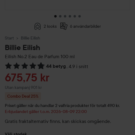
2 looks
6 användarbilder
Start
Billie Eilish
Billie Eilish
Eilish No.2 Eau de Parfum
100 ml
44 betyg
,
4.9 i snitt
Hoppa till Betyg & kommentarer
Reapris
675,75 kr
Utan kampanj 901 kr
Combo Deal 25%
Priset gäller när du handlar 2 valfria produkter för totalt 490 kr.
Erbjudandet gäller t.o.m. 2026-08-09 22:00
Gratis fraktalternativ finns, kan skickas omgående.
Välj storlek