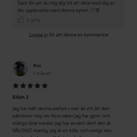
Tack för att du tog dig tid att dela med dig av 
din upplevelse med denna nyhet. 🤍🌸
2 gillar
Logga in
för att lämna en kommentar
Eric
1 månad
Inlägget skapades 1 månad
Betyg:
Eilish 2
5
av
jag har haft denna parfym i mer än ett år! den 
5
påminner mig om flera saker jag har gjort, och 
många låtar medan jag har använt den! den är 
VÄLDIGT manlig. jag är en kille, och enligt min 