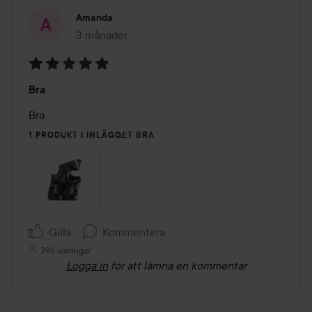
Amanda
3 månader
Inlägget skapades 3 månader
Betyg:
Bra
5
av
Bra
5
1 PRODUKT I INLÄGGET BRA
Gilla
Kommentera
396 visningar
Logga in
för att lämna en kommentar