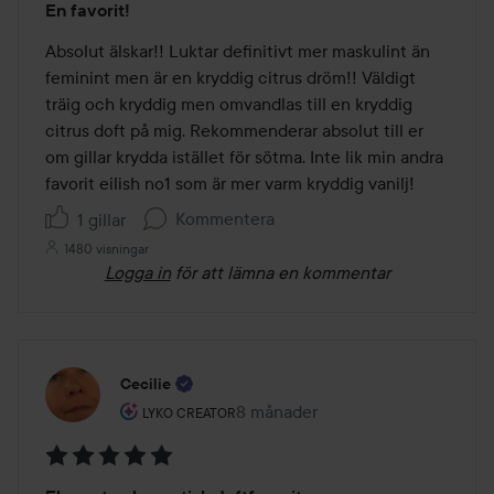
En favorit!
5
av
Absolut älskar!! Luktar definitivt mer maskulint än 
5
feminint men är en kryddig citrus dröm!! Väldigt 
träig och kryddig men omvandlas till en kryddig 
citrus doft på mig. Rekommenderar absolut till er 
om gillar krydda istället för sötma. Inte lik min andra 
favorit eilish no1 som är mer varm kryddig vanilj!
Kommentera
1 gillar
1480 visningar
Logga in
för att lämna en kommentar
Cecilie
Användarens roll: Lyko Creator.
8 månader
Inlägget skapades 8 månader
LYKO CREATOR
Betyg: