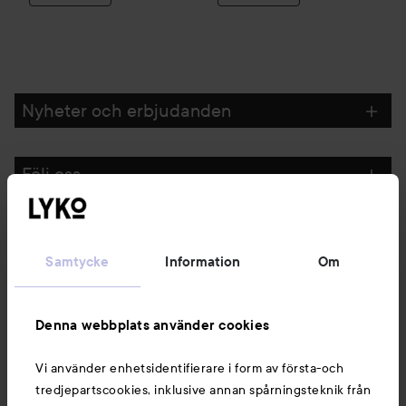
Nyheter och erbjudanden
Följ oss
Kundservice
Samtycke
Information
Om
Information
Denna webbplats använder cookies
Du kanske också gillar
Vi använder enhetsidentifierare i form av första-och
tredjepartscookies, inklusive annan spårningsteknik från