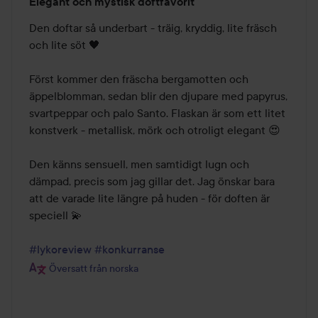
Elegant och mystisk doftfavorit
5
av
Den doftar så underbart - träig, kryddig, lite fräsch 
5
och lite söt 🖤

Först kommer den fräscha bergamotten och 
äppelblomman, sedan blir den djupare med papyrus, 
svartpeppar och palo Santo. Flaskan är som ett litet 
konstverk - metallisk, mörk och otroligt elegant 😍

Den känns sensuell, men samtidigt lugn och 
dämpad, precis som jag gillar det. Jag önskar bara 
att de varade lite längre på huden - för doften är 
speciell 💫

#lykoreview
#konkurranse
Översatt från norska