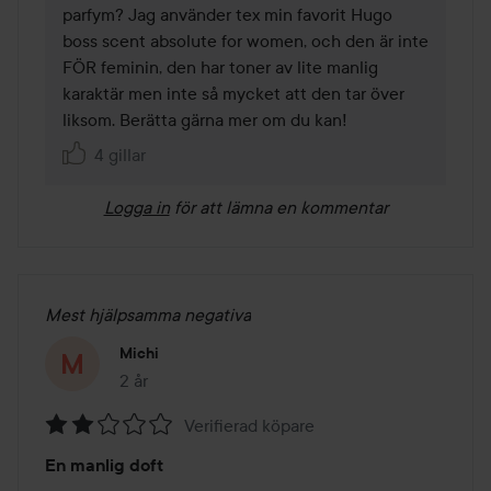
parfym? Jag använder tex min favorit Hugo 
boss scent absolute for women, och den är inte 
FÖR feminin, den har toner av lite manlig 
karaktär men inte så mycket att den tar över 
liksom. Berätta gärna mer om du kan! 
4 gillar
Logga in
för att lämna en kommentar
Mest hjälpsamma negativa
Michi
2 år
Inlägget skapades 2 år
Verifierad köpare
Betyg:
En manlig doft
2