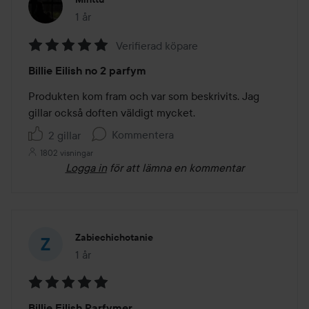
1 år
Inlägget skapades 1 år
Verifierad köpare
Betyg:
Billie Eilish no 2 parfym
5
av
Produkten kom fram och var som beskrivits. Jag 
5
gillar också doften väldigt mycket.
Kommentera
2 gillar
1802 visningar
Logga in
för att lämna en kommentar
Zabiechichotanie
1 år
Inlägget skapades 1 år
Betyg:
Billie Eilish Parfymer