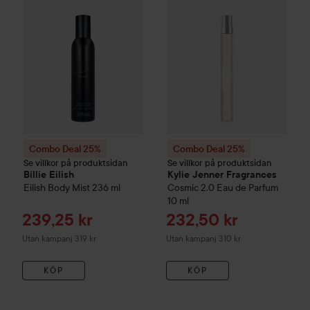
Combo Deal 25%
Combo Deal 25%
Se villkor på produktsidan
Se villkor på produktsidan
Billie Eilish
Kylie Jenner Fragrances
Eilish Body Mist
236 ml
Cosmic 2.0 Eau de Parfum
10 ml
Reapris
Reapris
239,25 kr
232,50 kr
Utan kampanj 319 kr
Utan kampanj 310 kr
KÖP
KÖP