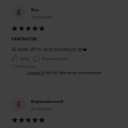
Elsa
5 månader
Inlägget skapades 5 månader
Betyg:
FANTASTISK
5
av
ÄLSKAR JÄTTE GOD 100000/10 😍❤️
5
Gilla
Kommentera
491 visningar
Logga in
för att lämna en kommentar
Englaandersson3
8 månader
Inlägget skapades 8 månader
Betyg: