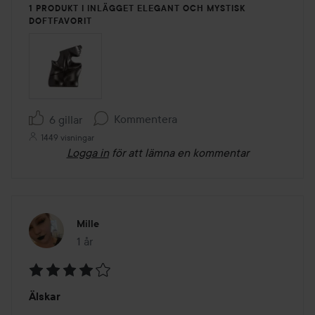
1 PRODUKT I INLÄGGET ELEGANT OCH MYSTISK
DOFTFAVORIT
Kommentera
6 gillar
1449 visningar
Logga in
för att lämna en kommentar
Mille
1 år
Inlägget skapades 1 år
Betyg:
Älskar
4