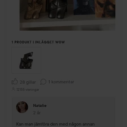
1 PRODUKT I INLÄGGET WOW
1 kommentar
28 gillar
12155 visningar
Natalie
2 år
Kommentaren lades 2 år
Kan man jämföra den med någon annan 