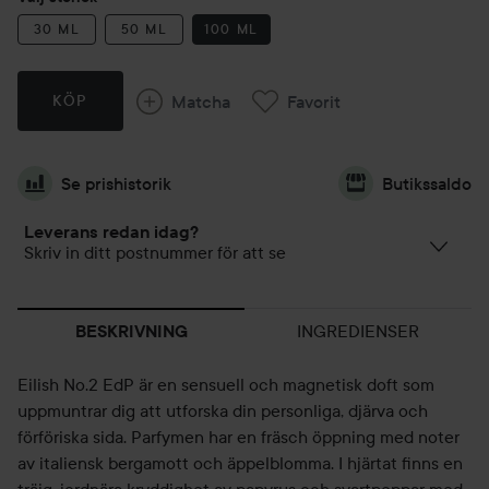
30 ML
50 ML
100 ML
Matcha
Favorit
KÖP
Se prishistorik
Butikssaldo
Leverans redan idag?
Skriv in ditt postnummer för att se
INGREDIENSER
BESKRIVNING
Eilish No.2 EdP är en sensuell och magnetisk doft som
uppmuntrar dig att utforska din personliga, djärva och
förföriska sida. Parfymen har en fräsch öppning med noter
av italiensk bergamott och äppelblomma. I hjärtat finns en