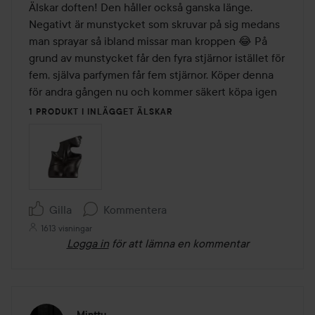
av
Älskar doften! Den håller också ganska länge. 
5
Negativt är munstycket som skruvar på sig medans 
man sprayar så ibland missar man kroppen 😂 På 
grund av munstycket får den fyra stjärnor istället för 
fem, själva parfymen får fem stjärnor. Köper denna 
för andra gången nu och kommer säkert köpa igen
1 PRODUKT I INLÄGGET ÄLSKAR
Gilla
Kommentera
1613 visningar
Logga in
för att lämna en kommentar
Minttu