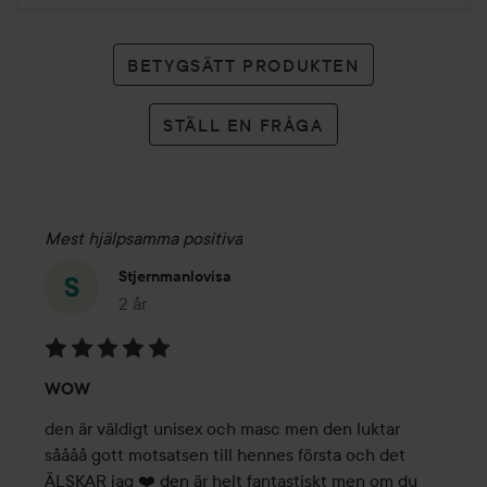
BETYGSÄTT PRODUKTEN
STÄLL EN FRÅGA
Mest hjälpsamma positiva
Stjernmanlovisa
2 år
Inlägget skapades 2 år
Betyg:
WOW
5
av
den är väldigt unisex och masc men den luktar 
5
såååå gott motsatsen till hennes första och det 
ÄLSKAR jag ❤️ den är helt fantastiskt men om du 