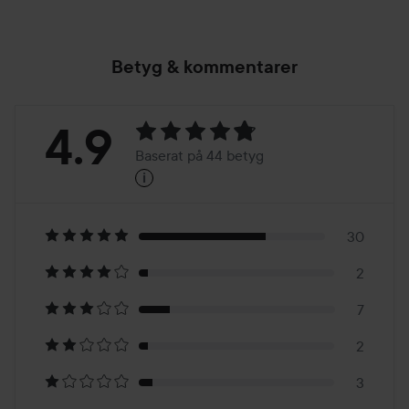
Betyg & kommentarer
Betyg:
4.9
Baserat på 44 betyg
i
4.9
Baserat
på
30
2
44
7
betyg
2
3