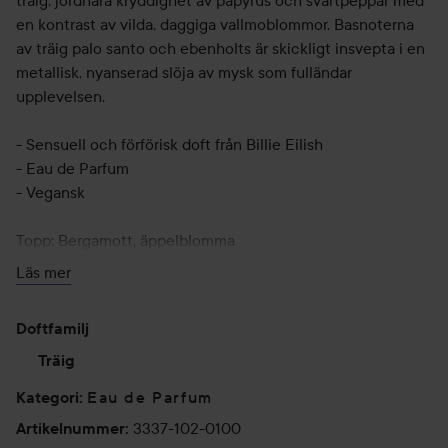
träig, jordnära kryddighet av papyrus och svartpeppar med
en kontrast av vilda, daggiga vallmoblommor. Basnoterna
av träig palo santo och ebenholts är skickligt insvepta i en
metallisk, nyanserad slöja av mysk som fulländar
upplevelsen.
- Sensuell och förförisk doft från Billie Eilish
- Eau de Parfum
- Vegansk
Topp: Bergamott, äppelblomma
Hjärta: Papyrus, svartpeppar, vallmoblomma
Läs mer
Bas: Palo sant, ebenholts, mysk
Doftfamilj
Flaskan är, precis som originaldoften, inspirerad av Billies
favoritdelar på kroppen: dekolletaget, halsen och
Träig
nyckelbenen – men här i en metallisk, mörkgrå nyans.
Eau de Parfum
Kategori
:
100 ml
3337-102-0100
Artikelnummer
: