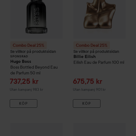
Combo Deal 25%
Combo Deal 25%
Se villkor på produktsidan
Se villkor på produktsidan
Billie Eilish
SPONSRAD
Hugo Boss
Eilish Eau de Parfum
100 ml
Boss Bottled Beyond Eau
de Parfum
50 ml
Reapris
Reapris
737,25 kr
675,75 kr
Utan kampanj 983 kr
Utan kampanj 901 kr
KÖP
KÖP
Reapris
239,25 
Combo Deal 25%
Billie Eilish
Eilish Body Mist
Combo Deal 25%
236 ml
Kylie Jenner
Utan kampanj 31