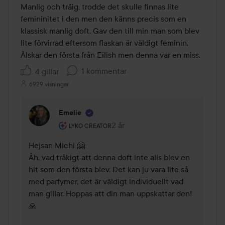
av
Manlig och träig, trodde det skulle finnas lite 
5
femininitet i den men den känns precis som en 
klassisk manlig doft. Gav den till min man som blev 
lite förvirrad eftersom flaskan är väldigt feminin. 
Älskar den första från Eilish men denna var en miss. 
1 kommentar
4 gillar
6929 visningar
Emelie
Användarens roll: Lyko Creator.
2 år
Kommentaren lades 2 år
LYKO CREATOR
Hejsan Michi 🤗

Åh, vad tråkigt att denna doft inte alls blev en 
hit som den första blev. Det kan ju vara lite så 
med parfymer, det är väldigt individuellt vad 
man gillar. Hoppas att din man uppskattar den! 
🙏
