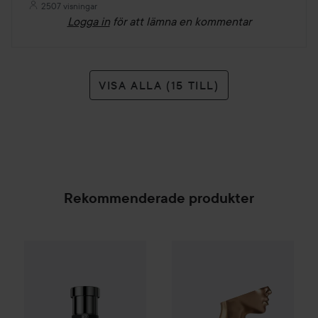
2507 visningar
Logga in
för att lämna en kommentar
VISA ALLA (15 TILL)
Rekommenderade produkter
Combo Deal 25%
Hugo Boss
Combo Deal 25%
Boss Bottled Beyond E
Billie Eilish
E
SPONSRAD