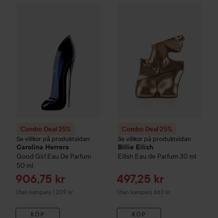
Combo Deal 25%
Carolina Herrera
Combo Deal 25%
Good Girl
Eau De Parfum
Billie Eilish
E
5
Combo Deal 25%
Combo Deal 25%
Se villkor på produktsidan
Se villkor på produktsidan
Carolina Herrera
Billie Eilish
Good Girl
Eau De Parfum
Eilish Eau de Parfum
30 ml
50 ml
Reapris
Reapris
906,75 kr
497,25 kr
Utan kampanj 1 209 kr
Utan kampanj 663 kr
KÖP
KÖP