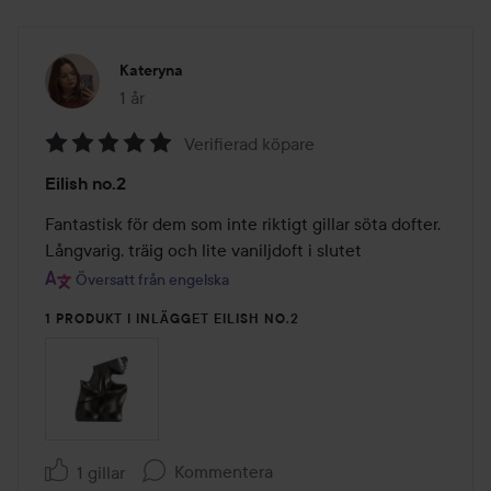
Kateryna
1 år
Inlägget skapades 1 år
Verifierad köpare
Betyg:
Eilish no.2
5
av
Fantastisk för dem som inte riktigt gillar söta dofter. 
5
Långvarig, träig och lite vaniljdoft i slutet
Översatt från engelska
1 PRODUKT I INLÄGGET EILISH NO.2
Kommentera
1 gillar