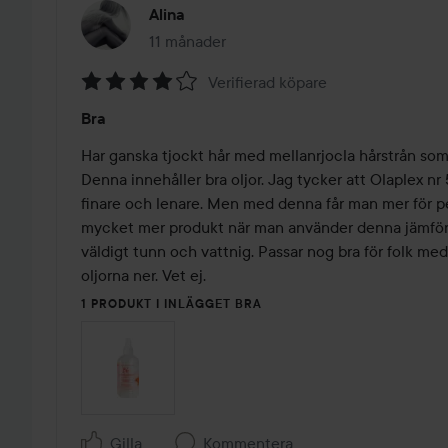
Alina
11 månader
Inlägget skapades 11 månader
Verifierad köpare
Betyg:
Bra
4
av
Har ganska tjockt hår med mellanrjocla hårstrån som te
5
Denna innehåller bra oljor. Jag tycker att Olaplex nr 5
finare och lenare. Men med denna får man mer för p
mycket mer produkt när man använder denna jämfört
väldigt tunn och vattnig. Passar nog bra för folk med 
oljorna ner. Vet ej.
1 PRODUKT I INLÄGGET BRA
Gilla
Kommentera