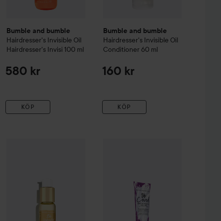
Bumble and bumble
Bumble and bumble
Hairdresser's Invisible Oil
Hairdresser's Invisible Oil
Hairdresser's Invisi
100 ml
Conditioner
60 ml
580 kr
160 kr
KÖP
KÖP
esser's Invisible Oil
Bumble and bumble
Long Last Styling Cream
Styling Oil
Bumble and bumble
25 ml
200 ml
Bb. Curl
Anti H
250 kr
460 kr