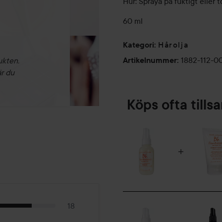
Hur: Spraya på fuktigt eller 
60 ml
Hårolja
Kategori
:
1882-112-0
ukten.
Artikelnummer
:
är du
Köps ofta till
18