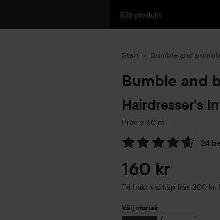
Start
Bumble and bumbl
Bumble and 
Hairdresser's In
Primer
60 ml
24 b
Hoppa till Betyg & komment
160 kr
Fri frakt vid köp från 300 k
Välj storlek