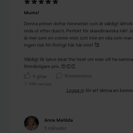
Betyg:
Mums!
5
av
Denna primer doftar himmelskt och är väldigt lättvikti
5
reda ut efter dusch. Perfekt för skandinaviska hår! J
är mer som en creme-mist och inte en olja som man 
ingen risk för flottigt hår här inte! 🥰

Väldigt lik lykos beat the heat om man vill ha samma ef
förmånligare pris. 😍👏👏
Kommentera
9 gillar
4186 visningar
Logga in
för att lämna en komm
Anna Matilda
5 månader
Inlägget skapades 5 månader