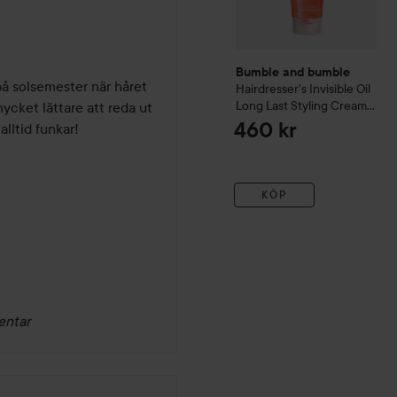
Bumble and bumble
på solsemester när håret 
Hairdresser's Invisible Oil
Long Last Styling Cream
ycket lättare att reda ut 
200 ml
460 kr
alltid funkar!
KÖP
entar