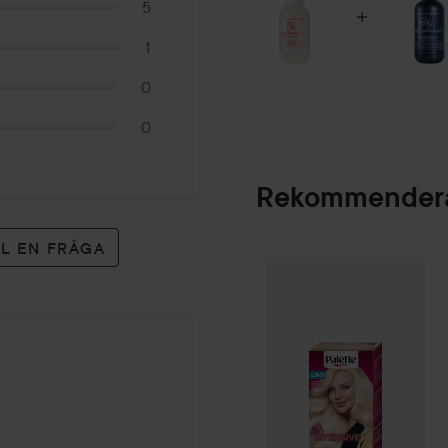
5
1
0
0
Rekommendera
LL EN FRÅGA
Palette
Intensive
SPONSRAD