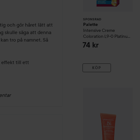
SPONSRAD
g och gör håret lätt att 
Palette
Intensive Creme
ag skulle säga att denna 
Coloration
L9-0 Platinum
kan tro på namnet. Så 
Blonde
74 kr
fekt till ett 
KÖP
Bumble and bumble
Hairdr
entar