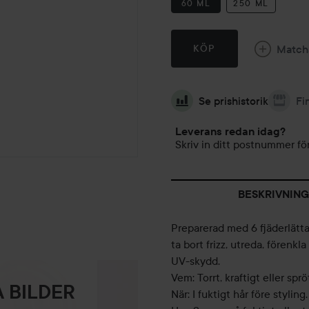
60 ML
250 ML
Match
KÖP
Se prishistorik
Fi
Leverans redan idag?
Skriv in ditt postnummer för
BESKRIVNING
Preparerad med 6 fjäderlätta 
ta bort frizz, utreda, förenk
UV-skydd.
Vem: Torrt, kraftigt eller sprö
 BILDER
När: I fuktigt hår före styling.