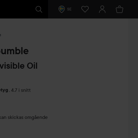
SE
e
bumble
visible Oil
etyg
,
4.7 i snitt
arer
r, kan skickas omgående