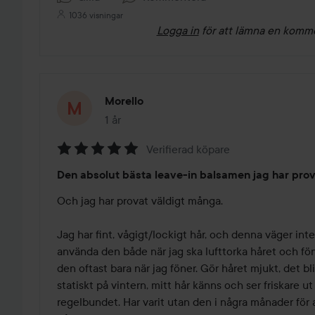
1036 visningar
Logga in
för att lämna en komm
Morello
1 år
Inlägget skapades 1 år
Verifierad köpare
Betyg:
Den absolut bästa leave-in balsamen jag har pro
5
av
Och jag har provat väldigt många. 

5
Jag har fint, vågigt/lockigt hår, och denna väger inte
använda den både när jag ska lufttorka håret och fö
den oftast bara när jag föner. Gör håret mjukt, det bli
statiskt på vintern, mitt hår känns och ser friskare u
regelbundet. Har varit utan den i några månader för a