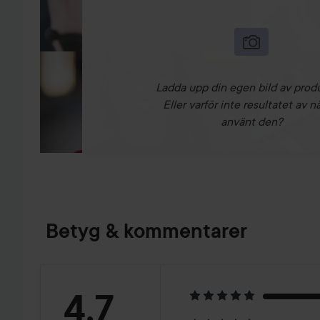
Ladda upp din egen bild av prod
Eller varför inte resultatet av n
använt den?
Betyg & kommentarer
Betyg:
4.7