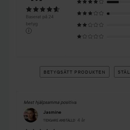
4.7
Baserat
Baserat på 24
på
betyg
i
24
betyg
BETYGSÄTT PRODUKTEN
STÄ
Mest hjälpsamma positiva
Jasmine
Användarens roll: Tidigare anställd.
4 år
Inlägget skapades 4 år
TIDIGARE ANSTÄLLD