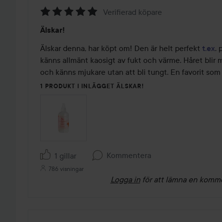
Verifierad köpare
Betyg:
Älskar!
5
av
Älskar denna, har köpt om! Den är helt perfekt 
t.ex
. 
5
känns allmänt kaosigt av fukt och värme. Håret blir m
och känns mjukare utan att bli tungt. En favorit som 
1 PRODUKT I INLÄGGET ÄLSKAR!
Kommentera
1 gillar
786 visningar
Logga in
för att lämna en komm