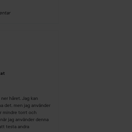
entar
vat
 ner håret. Jag kan 
na det, men jag använder 
r mindre torrt och 
t när jag använder denna 
tt testa andra 