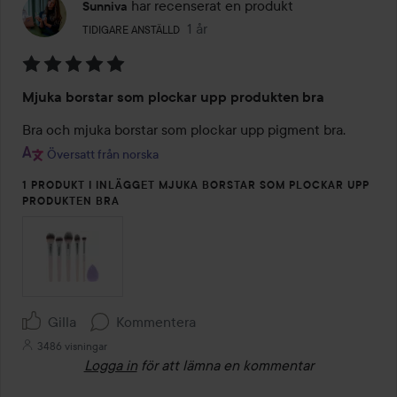
har recenserat en produkt
Sunniva
Användarens roll: Tidigare anställd.
1 år
Inlägget skapades 1 år
TIDIGARE ANSTÄLLD
Betyg:
Mjuka borstar som plockar upp produkten bra
5
av
Bra och mjuka borstar som plockar upp pigment bra. 
5
Översatt från norska
1 PRODUKT I INLÄGGET MJUKA BORSTAR SOM PLOCKAR UPP
PRODUKTEN BRA
Gilla
Kommentera
3486 visningar
Logga in
för att lämna en kommentar