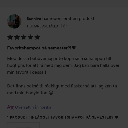
har recenserat en produkt
Sunniva
Användarens roll: Tidigare anställd.
1 år
Inlägget skapades 1 år
TIDIGARE ANSTÄLLD
Betyg:
Favoritshampot på semester?!🧡
5
av
Med dessa behöver jag inte köpa små schampon till 
5
högt pris för att få med mig dem. Jag kan bara hälla över 
min favorit i dessa!! 

Det finns också tillräckligt med flaskor så att jag kan ta 
med min bodylotion 😌

Översatt från norska
1 PRODUKT I INLÄGGET FAVORITSHAMPOT PÅ SEMESTER?!🧡