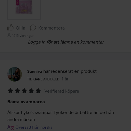
Gilla
Kommentera
1515 visningar
Logga in
för att lämna en kommentar
har recenserat en produkt
Sunniva
Användarens roll: Tidigare anställd.
1 år
Inlägget skapades 1 år
TIDIGARE ANSTÄLLD
Verifierad köpare
Betyg:
Bästa svamparna
5
av
Älskar Lyko's svampar. Tycker de är bättre än de från 
5
andra märken
Översatt från norska