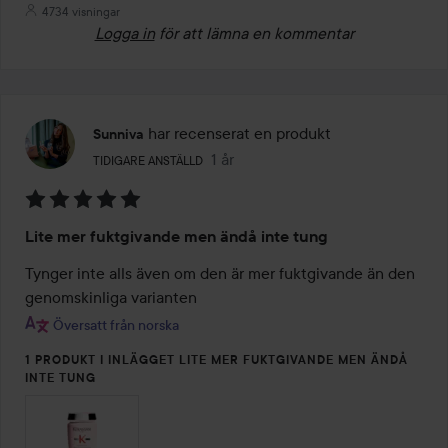
4734 visningar
Logga in
för att lämna en kommentar
har recenserat en produkt
Sunniva
Användarens roll: Tidigare anställd.
1 år
Inlägget skapades 1 år
TIDIGARE ANSTÄLLD
Betyg:
Lite mer fuktgivande men ändå inte tung
5
av
Tynger inte alls även om den är mer fuktgivande än den 
5
genomskinliga varianten
Översatt från norska
1 PRODUKT I INLÄGGET LITE MER FUKTGIVANDE MEN ÄNDÅ
INTE TUNG