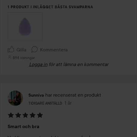
1 PRODUKT I INLÄGGET BÄSTA SVAMPARNA
Gilla
Kommentera
894 visningar
Logga in
för att lämna en kommentar
har recenserat en produkt
Sunniva
Användarens roll: Tidigare anställd.
1 år
Inlägget skapades 1 år
TIDIGARE ANSTÄLLD
Betyg:
Smart och bra
5
av