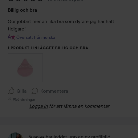
Betyg:
Billig och bra
5
av
Gör jobbet mer än lika bra som dyrare jag har haft 
5
tidigare! 
Översatt från norska
1 PRODUKT I INLÄGGET BILLIG OCH BRA
Gilla
Kommentera
956 visningar
Logga in
för att lämna en kommentar
har laddat upp en ny profilbild
Sunniva