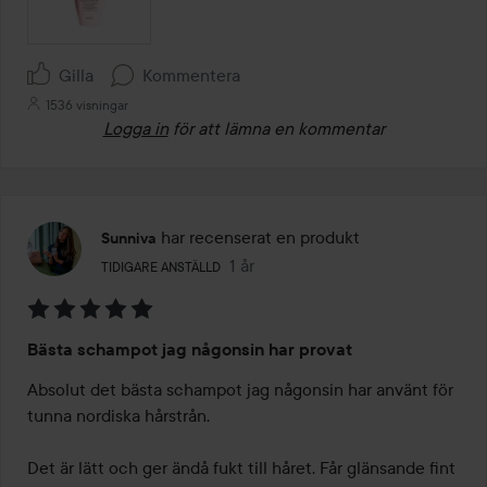
Gilla
Kommentera
1536 visningar
Logga in
för att lämna en kommentar
har recenserat en produkt
Sunniva
Användarens roll: Tidigare anställd.
1 år
Inlägget skapades 1 år
TIDIGARE ANSTÄLLD
Betyg:
Bästa schampot jag någonsin har provat
5
av
Absolut det bästa schampot jag någonsin har använt för 
5
tunna nordiska hårstrån. 

Det är lätt och ger ändå fukt till håret. Får glänsande fint 