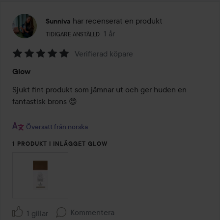
har recenserat en produkt
Sunniva
Användarens roll: Tidigare anställd.
1 år
Inlägget skapades 1 år
TIDIGARE ANSTÄLLD
Verifierad köpare
Betyg:
Glow
5
av
Sjukt fint produkt som jämnar ut och ger huden en 
5
fantastisk brons 😍 

Översatt från norska
1 PRODUKT I INLÄGGET GLOW
Kommentera
1 gillar