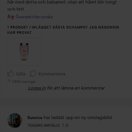
hår med detta och balsamet, utan att håret blir tungt 
och fett
Översatt från norska
1 PRODUKT I INLÄGGET BÄSTA SCHAMPOT JAG NÅGONSIN
HAR PROVAT
Gilla
Kommentera
2454 visningar
Logga in
för att lämna en kommentar
har laddat upp en ny omslagsbild
Sunniva
Användarens roll: Tidigare anställd.
1 år
Inlägget skapades 1 år
TIDIGARE ANSTÄLLD