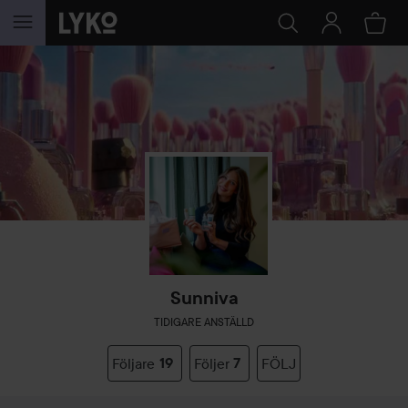
HOPPA TILL INNEHÅLLET
Sunniva
TIDIGARE ANSTÄLLD
Följare
19
Följer
7
FÖLJ