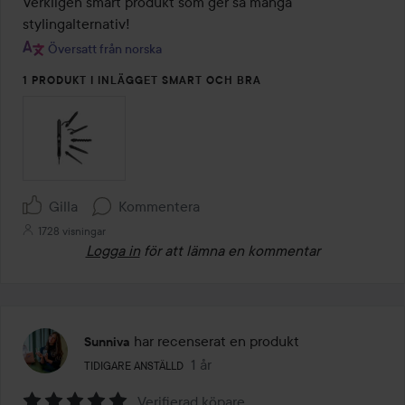
Verkligen smart produkt som ger så många 
5
stylingalternativ! 
Översatt från norska
1 PRODUKT I INLÄGGET SMART OCH BRA
Gilla
Kommentera
1728 visningar
Logga in
för att lämna en kommentar
har recenserat en produkt
Sunniva
Användarens roll: Tidigare anställd.
1 år
Inlägget skapades 1 år
TIDIGARE ANSTÄLLD
Verifierad köpare