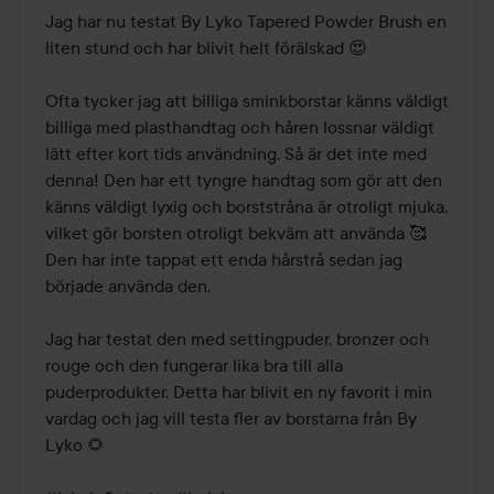
av
Jag har nu testat By Lyko Tapered Powder Brush en 
5
liten stund och har blivit helt förälskad 😍

Ofta tycker jag att billiga sminkborstar känns väldigt 
billiga med plasthandtag och håren lossnar väldigt 
lätt efter kort tids användning. Så är det inte med 
denna! Den har ett tyngre handtag som gör att den 
känns väldigt lyxig och borststråna är otroligt mjuka, 
vilket gör borsten otroligt bekväm att använda 🥰 
Den har inte tappat ett enda hårstrå sedan jag 
började använda den.

Jag har testat den med settingpuder, bronzer och 
rouge och den fungerar lika bra till alla 
puderprodukter. Detta har blivit en ny favorit i min 
vardag och jag vill testa fler av borstarna från By 
Lyko 🌻
