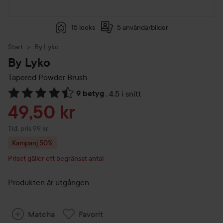
15 looks
5 användarbilder
Start
By Lyko
By Lyko
Tapered Powder Brush
9 betyg
,
4.5 i snitt
Hoppa till Betyg & kommentarer
Reapris
49,50 kr
Tidigare pris 99 kr
Tid. pris 99 kr
Kampanj 50%
Priset gäller ett begränsat antal
Produkten är utgången
Matcha
Favorit