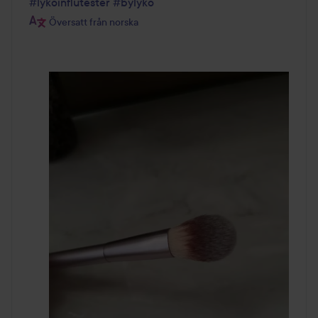
#lykoinflutester
#bylyko
Översatt från norska