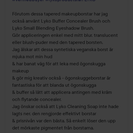
5
Förutom dessa tapered makeupborstar har jag 
också använt Lyko Buffer Concealer Brush och 
Lyko Small Blending Eyeshadow Brush. 

Gör appliceringen enkel med mitt blur, translucent 
eller blush-puder med den tapered borsten. 

Jag älskar att dessa syntetiska veganska borst är 
mjuka mot min hud 

& har banat väg för att leka med ögonskugga 
makeup 

& gör mig kreativ också - ögonskuggeborstar är 
fantastiska för att blanda ut ögonskugga 

& buffer så lätt att applicera antingen med kräm 
och flytande concealer. 

Jag önskar också att Lyko Cleaning Soap inte hade 
lagts ner, den rengjorde effektivt borstar 

& prisnivån var den bästa. Så enkelt löser den upp 
det mörkaste pigmentet från borstarna. 
