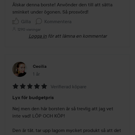
av
Älskar denna borste! Anvönder den till att sätta 
5
sminket under ögonen. Så prosvörd! 
Gilla
Kommentera
1290 visningar
Logga in
för att lämna en kommentar
Cecilia
1 år
Inlägget skapades 1 år
Verifierad köpare
Betyg:
Lyx för budgetpris
5
av
Nej men den här borsten är så trevlig att jag vet 
5
inte vad! LÖP OCH KÖP! 

Den är tät, tar upp lagom mycket produkt så att det 