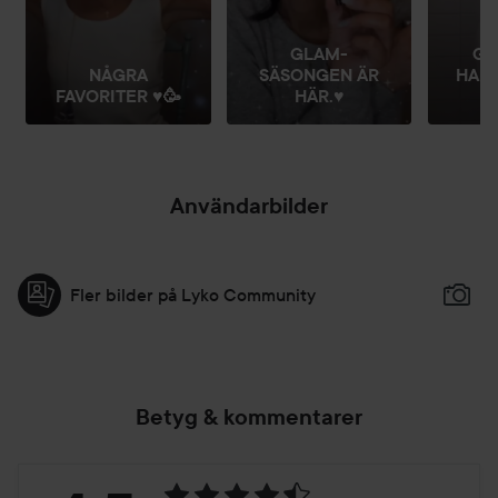
GLAM-
GR
NÅGRA
SÄSONGEN ÄR
HAL
FAVORITER ♥️🥳
HÄR.♥️
Användarbilder
Fler bilder på Lyko Community
Betyg & kommentarer