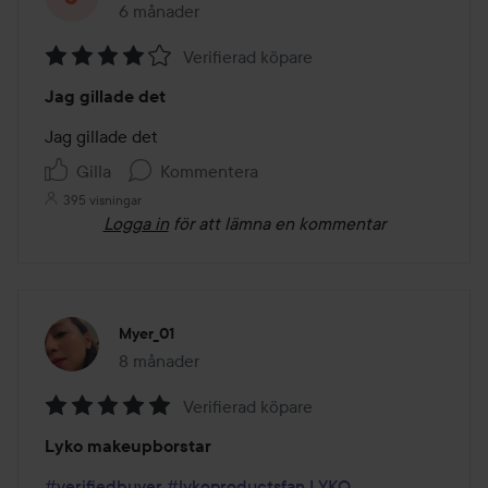
6 månader
Inlägget skapades 6 månader
Verifierad köpare
Betyg:
Jag gillade det
4
av
Jag gillade det
5
Gilla
Kommentera
395 visningar
Logga in
för att lämna en kommentar
Myer_01
8 månader
Inlägget skapades 8 månader
Verifierad köpare
Betyg:
Lyko makeupborstar
5
av
#verifiedbuyer
#lykoproductsfan
LYKO