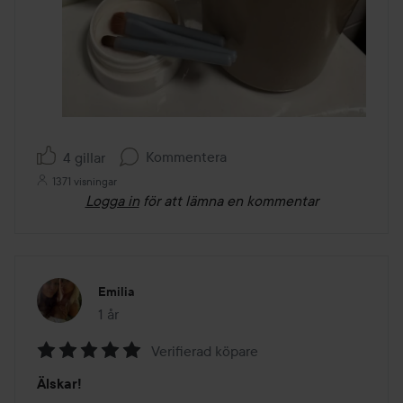
Kommentera
4 gillar
1371 visningar
Logga in
för att lämna en kommentar
Emilia
1 år
Inlägget skapades 1 år
Verifierad köpare
Betyg:
Älskar!
5