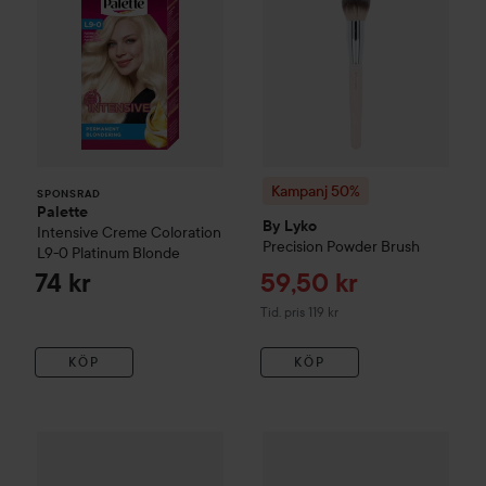
Kampanj 50%
SPONSRAD
Palette
By Lyko
Intensive Creme Coloration
Precision Powder Brush
L9-0 Platinum Blonde
Reapris
74 kr
59,50 kr
Tidigare pris 119 kr
Tid. pris 119 kr
KÖP
KÖP
Reapri
59,50 k
Kampanj 50%
By Lyko
Angled Blush & Contour Brush
Kampanj 50%
By Lyko
Buffer 
Tidigare pris 11