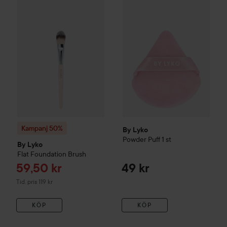
Reapris
By Lyko
Powder Puff
59,50 kr
1 st
49 kr
Kampanj 50%
By Lyko
Flat Foundation Brush
Tidigare pris 119 kr
Kampanj 50%
By Lyko
Powder Puff
1 st
By Lyko
Flat Foundation Brush
Reapris
59,50 kr
49 kr
Tidigare pris 119 kr
Tid. pris 119 kr
KÖP
KÖP