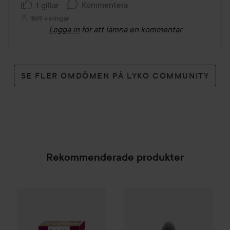
Kommentera
1 gillar
1869 visningar
Logga in
för att lämna en kommentar
SE FLER OMDÖMEN PÅ LYKO COMMUNITY
Rekommenderade produkter
Palette
Intensive Creme Coloration
L9-0 Platinum 
Kampanj 50%
By Lyko
Precisi
SPONSRAD