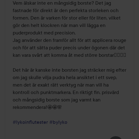
Vem älskar inte en mångsidig borste? Det jag 
fastnade för direkt är den perfekta storleken och 
formen. Den är varken för stor eller för liten, vilket 
gör den helt klockren när man vill lägga en 
puderprodukt med precision. 

Jag använder den framför allt för att applicera rouge 
och för att sätta puder precis under ögonen där det 
kan vara svårt att komma åt med större borstar👌🏼👌🏼

Det här är kanske inte borsten jag sträcker mig efter 
om jag skulle vilja pudra hela ansiktet i ett svep, 
men det är exakt rätt verktyg när man vill ha 
kontroll och punktmarkera. En riktigt fin, prisvärd 
och mångsidig borste som jag varmt kan 
rekommendera!🤩🤩🌸

#lykoinflutester
#bylyko