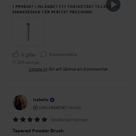
1 PRODUKT I INLÄGGET ETT FANTASTISKT TILLSKOTT I
SMINKVÄSKAN FÖR PERFEKT PRECISION!
Kommentera
6 gillar
339 visningar
Logga in
för att lämna en kommentar
Isabella
Användarens roll: Lyko Creator.
1 vecka
Inlägget skapades 1 vecka
LYKO CREATOR
Verifierad testare
Betyg:
Tapered Powder Brush
5