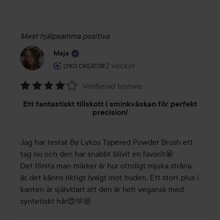
Mest hjälpsamma positiva
Maja
Användarens roll: Lyko Creator.
2 veckor
Inlägget skapades 2 veckor
LYKO CREATOR
Verifierad testare
Betyg:
Ett fantastiskt tillskott i sminkväskan för perfekt
4
precision!
av
5
Jag har testat By Lykos Tapered Powder Brush ett 
tag nu och den har snabbt blivit en favorit🤩 

Det första man märker är hur otroligt mjuka stråna 
är, det känns riktigt lyxigt mot huden. Ett stort plus i 
kanten är självklart att den är helt vegansk med 
syntetiskt hår😍🫶🏼
