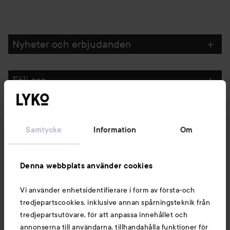
Nyheter och erbjudanden
Följ oss
Kundservice
Samtycke
Information
Om
Information
Denna webbplats använder cookies
Du kanske också gillar
Vi använder enhetsidentifierare i form av första-och
tredjepartscookies, inklusive annan spårningsteknik från
tredjepartsutövare, för att anpassa innehållet och
annonserna till användarna, tillhandahålla funktioner för