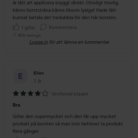
är lätt att applicera snyggt direkt. Otroligt trevlig, 
känns borststråna känns liksom lyxiga! Hade lätt 
kunnat betala det tredubbla för den här borsten.
Kommentera
1 gillar
1878 visningar
Logga in
för att lämna en kommentar
Ellen
2 år
Inlägget skapades 2 år
Verifierad köpare
Betyg:
Bra
4
av
Gillar den supermycket och den får upp mycket 
5
produkt på borsten så man inte behöver ta produkt 
flera gånger.