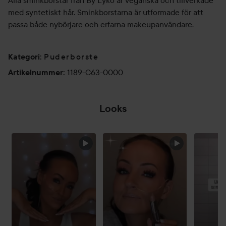
Alla sminkborstar från By Lyko är veganska och tillverkade
med syntetiskt hår. Sminkborstarna är utformade för att
passa både nybörjare och erfarna makeupanvändare.
Puderborste
Kategori
:
1189-C63-0000
Artikelnummer
:
Looks
HOPPA ÖVER SEKTIONEN