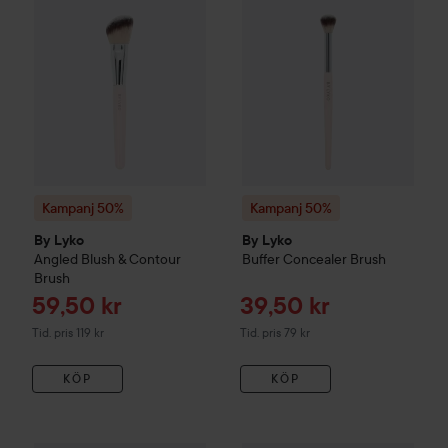
Kampanj 50%
Kampanj 50%
By Lyko
By Lyko
Angled Blush & Contour
Buffer Concealer Brush
Brush
Reapris
Reapris
59,50 kr
39,50 kr
Tidigare pris 119 kr
Tidigare pris 79 kr
Tid. pris 119 kr
Tid. pris 79 kr
KÖP
KÖP