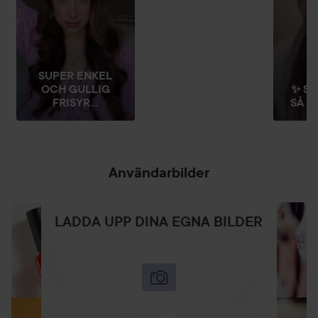
SUPER ENKEL
OCH GULLIG
✨ SN
FRISYR...
SÅ FÅ
Användarbilder
LADDA UPP DINA EGNA BILDER