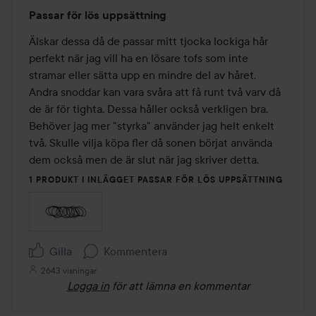
Betyg:
Passar för lös uppsättning
5
av
Älskar dessa då de passar mitt tjocka lockiga hår 
5
perfekt när jag vill ha en lösare tofs som inte 
stramar eller sätta upp en mindre del av håret. 
Andra snoddar kan vara svåra att få runt två varv då 
de är för tighta. Dessa håller också verkligen bra. 
Behöver jag mer "styrka" använder jag helt enkelt 
två. Skulle vilja köpa fler då sonen börjat använda 
dem också men de är slut när jag skriver detta.
1 PRODUKT I INLÄGGET PASSAR FÖR LÖS UPPSÄTTNING
Gilla
Kommentera
2643 visningar
Logga in
för att lämna en kommentar