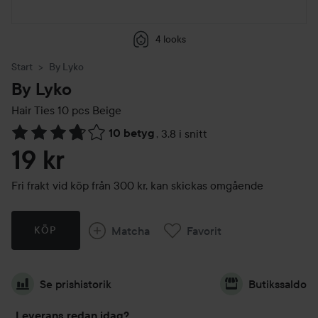
4 looks
Start
By Lyko
By Lyko
Hair Ties 10 pcs
Beige
10 betyg
,
3.8 i snitt
Hoppa till Betyg & kommentarer
19 kr
Fri frakt vid köp från 300 kr, kan skickas omgående
Matcha
Favorit
KÖP
Se prishistorik
Butikssaldo
Leverans redan idag?