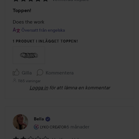
Betyg:
Toppen!
5
av
Does the work
5
Översatt från engelska
1 PRODUKT I INLÄGGET TOPPEN!
Gilla
Kommentera
1165 visningar
Logga in
för att lämna en kommentar
Bella
Användarens roll: Lyko Creator.
6 månader
Inlägget skapades 6 månader
LYKO CREATOR