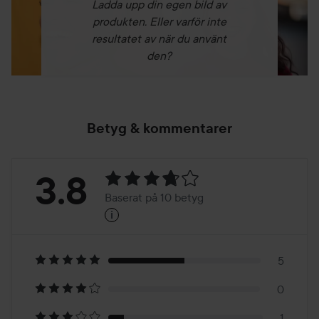
Ladda upp din egen bild av
produkten. Eller varför inte
resultatet av när du använt
den?
Betyg & kommentarer
Betyg:
3.8
Baserat på 10 betyg
i
3.8
Baserat
på
5
0
10
1