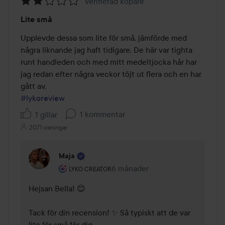
Verifierad köpare
Betyg:
Lite små
2
av
Upplevde dessa som lite för små, jämförde med 
5
några liknande jag haft tidigare. De här var tighta 
runt handleden och med mitt medeltjocka hår har 
jag redan efter några veckor töjt ut flera och en har 
#lykoreview
1 kommentar
1 gillar
2071 visningar
Maja
Användarens roll: Lyko Creator.
6 månader
Kommentaren lades 6 månader
LYKO CREATOR
Hejsan Bella! 😊 

Tack för din recension! ✨ Så typiskt att de var 
lite för små för dig.
