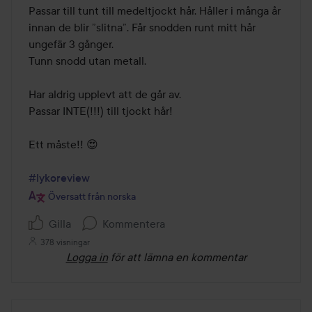
av
Passar till tunt till medeltjockt hår. Håller i många år 
5
innan de blir ”slitna”. Får snodden runt mitt hår 
ungefär 3 gånger.

Tunn snodd utan metall.

Har aldrig upplevt att de går av.

Passar INTE(!!!) till tjockt hår!

Ett måste!! 😍

#lykoreview
Översatt från norska
Gilla
Kommentera
378 visningar
Logga in
för att lämna en kommentar