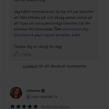
Jag håller tummarna att du har ett par favoriter 
att falla tillbaka på, och så jag passar också på 
att tipsa om mina personliga favoriter när det 
kommer till hårsnoddar 🥰➡ 
lyko.com/sv/by-
lyko/lyko-4-pack-mjuka-snoddar-svart
Önskar dig en riktigt fin dag!
1 gillar
Logga in
för att lämna en kommentar
Johanna
Användarens roll: Lyko Creator.
1 år
Inlägget skapades 1 år
LYKO CREATOR
Verifierad köpare