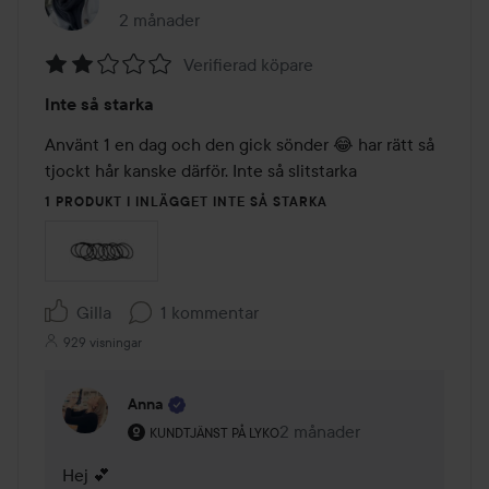
2 månader
Inlägget skapades 2 månader
Verifierad köpare
Betyg:
Inte så starka
2
av
Använt 1 en dag och den gick sönder 😂 har rätt så 
5
tjockt hår kanske därför. Inte så slitstarka 
1 PRODUKT I INLÄGGET INTE SÅ STARKA
Gilla
1 kommentar
929 visningar
Anna
Användarens roll: Kundtjänst på Lyko.
2 månader
Kommentaren lades 2 mån
KUNDTJÄNST PÅ LYKO
Hej 💕
