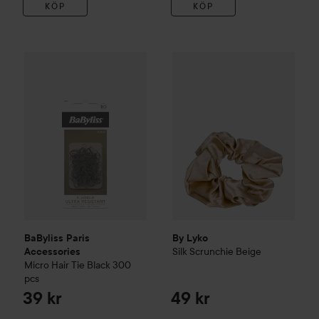
KÖP
KÖP
BaByliss Paris Accessories
Micro Hair Tie Black 300 pcs
By Lyko
Silk Scrunchie
Beige
39 
4
BaByliss Paris
By Lyko
Silk Scrunchie
Beige
Accessories
Micro Hair Tie Black 300
pcs
39 kr
49 kr