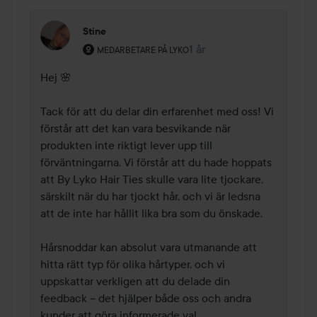
Stine
Användarens roll: Medarbetare på Lyko.
1 år
Kommentaren lades 1 år
MEDARBETARE PÅ LYKO
Hej 🌸

Tack för att du delar din erfarenhet med oss! Vi 
förstår att det kan vara besvikande när 
produkten inte riktigt lever upp till 
förväntningarna. Vi förstår att du hade hoppats 
att By Lyko Hair Ties skulle vara lite tjockare, 
särskilt när du har tjockt hår, och vi är ledsna 
att de inte har hållit lika bra som du önskade.

Hårsnoddar kan absolut vara utmanande att 
hitta rätt typ för olika hårtyper, och vi 
uppskattar verkligen att du delade din 
feedback – det hjälper både oss och andra 
kunder att göra informerade val.
