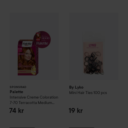
Palette
Intensive Creme Coloration
By Lyko
Mini Hair Ties 100 pc
7-70 Terracott
SPONSRAD
By Lyko
SPONSRAD
Palette
Mini Hair Ties 100 pcs
Intensive Creme Coloration
7-70 Terracotta Medium
Blonde
74 kr
19 kr