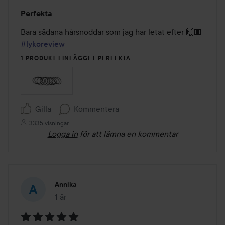
Betyg:
Perfekta
5
av
Bara sådana hårsnoddar som jag har letat efter 🙌🏼 
5
#lykoreview
1 PRODUKT I INLÄGGET PERFEKTA
Gilla
Kommentera
3335 visningar
Logga in
för att lämna en kommentar
Annika
1 år
Inlägget skapades 1 år