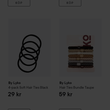
KÖP
KÖP
By Lyko
4-pack Soft Hair Ties
Black
By Lyko
Hair Ties Bundle
Taup
29 kr
By Lyko
By Lyko
4-pack Soft Hair Ties
Black
Hair Ties Bundle
Taupe
29 kr
59 kr