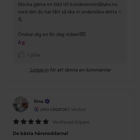
Skicka gärna en bild till kundesenter@lyko.no, 
med det du har fått så ska vi undersöka detta ✨
💪

Önskar dig en fin dag vidare!💌
1 gillar
Logga in
för att lämna en kommentar
Dina
Användarens roll: Lyko Creator.
3 veckor
Inlägget skapades 3 veckor
LYKO CREATOR
Verifierad köpare
Betyg:
De bästa hårsnoddarna!
5