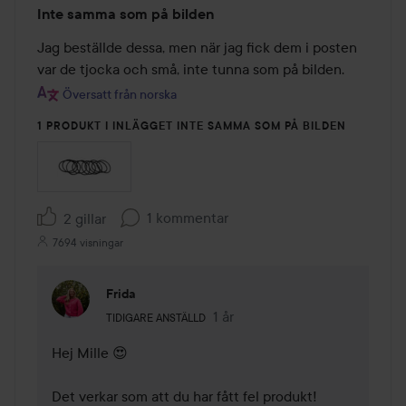
Betyg:
Inte samma som på bilden
2
av
Jag beställde dessa, men när jag fick dem i posten 
5
Översatt från norska
1 PRODUKT I INLÄGGET INTE SAMMA SOM PÅ BILDEN
1 kommentar
2 gillar
7694 visningar
Frida
Användarens roll: Tidigare anställd.
1 år
Kommentaren lades 1 år
TIDIGARE ANSTÄLLD
Hej Mille 😍

Det verkar som att du har fått fel produkt! 