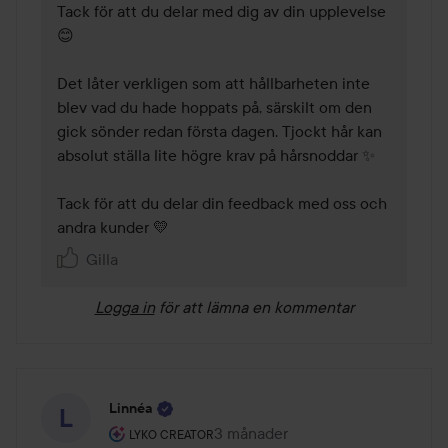
Tack för att du delar med dig av din upplevelse 
😊

Det låter verkligen som att hållbarheten inte 
blev vad du hade hoppats på, särskilt om den 
gick sönder redan första dagen. Tjockt hår kan 
absolut ställa lite högre krav på hårsnoddar ✨

Tack för att du delar din feedback med oss och 
andra kunder 💛
Gilla
Logga in
för att lämna en kommentar
Linnéa
Användarens roll: Lyko Creator.
3 månader
Inlägget skapades 3 månader
LYKO CREATOR