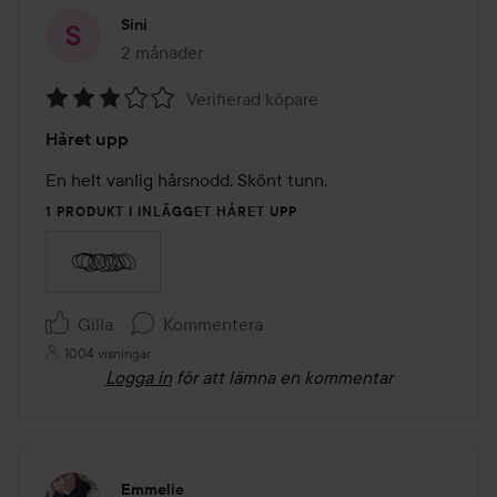
Sini
2 månader
Inlägget skapades 2 månader
Verifierad köpare
Betyg:
Håret upp
3
av
En helt vanlig hårsnodd. Skönt tunn.
5
1 PRODUKT I INLÄGGET HÅRET UPP
Gilla
Kommentera
1004 visningar
Logga in
för att lämna en kommentar
Emmelie