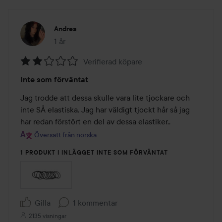
Andrea
1 år
Inlägget skapades 1 år
Verifierad köpare
Betyg:
Inte som förväntat
2
av
Jag trodde att dessa skulle vara lite tjockare och 
5
inte SÅ elastiska. Jag har väldigt tjockt hår så jag 
har redan förstört en del av dessa elastiker.. 
Översatt från norska
1 PRODUKT I INLÄGGET INTE SOM FÖRVÄNTAT
Gilla
1 kommentar
2135 visningar