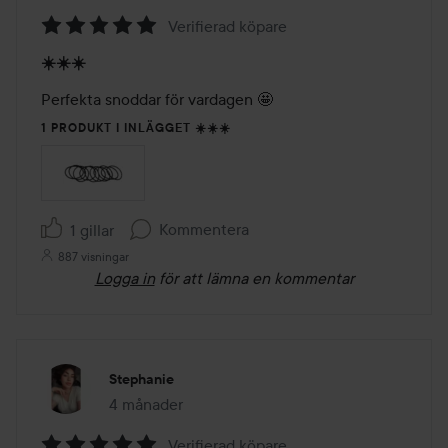
Verifierad köpare
Betyg:
☀️☀️☀️
5
av
Perfekta snoddar för vardagen 🤩
5
1 PRODUKT I INLÄGGET ☀️☀️☀️
Kommentera
1 gillar
887 visningar
Logga in
för att lämna en kommentar
Stephanie
4 månader
Inlägget skapades 4 månader
Verifierad köpare