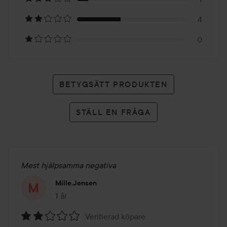
betyg
4
0
BETYGSÄTT PRODUKTEN
STÄLL EN FRÅGA
Mest hjälpsamma negativa
Mille.jensen
1 år
Inlägget skapades 1 år
Verifierad köpare