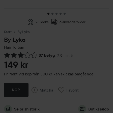
23 looks
6 användarbilder
Start
By Lyko
By Lyko
Hair Turban
37 betyg
,
2.9 i snitt
Hoppa till Betyg & kommentarer
149 kr
Fri frakt vid köp från 300 kr, kan skickas omgående
Matcha
Favorit
KÖP
Se prishistorik
Butikssaldo