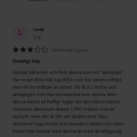
Linda
2 år
Inlägget skapades 2 år
Verifierad köpare
Betyg:
Onödigt köp
3
av
Gjorde hårtestet och fick denna som ett "extratips". 
5
Har redan flera från typ IKEA som har samma effekt, 
men till en bråkdel av priset. De är ju i frotté och 
antagligen inte lika skonsamma som denna. Men 
denna känns så fluffig i tyget att den känns nästan 
oformbar, dessutom skaver LYKO märket som är 
fastsytt, men det är lätt att sprätta bort. Den 
definierar inga lockar som lovades i tipset och håret 
torkar inte fortare med denna än med de billiga jag 