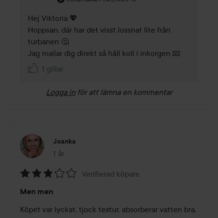
Hej Viktoria 💖 

Hoppsan, där har det visst lossnat lite från 
turbanen 🤔 

Jag mailar dig direkt så håll koll i inkorgen 📧 
1 gillar
Logga in
för att lämna en kommentar
Joanka
1 år
Inlägget skapades 1 år
Verifierad köpare
Betyg:
Men men
3
av
Köpet var lyckat, tjock textur, absorberar vatten bra, 