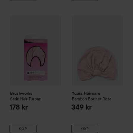
Brushworks
Satin Hair Turban
Yuaia Haircare
Bamboo Bonne
178 kr
Brushworks
Yuaia Haircare
Satin Hair Turban
Bamboo Bonnet
Rose
178 kr
349 kr
KÖP
KÖP