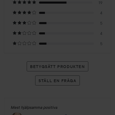
på
19
4
37
5
betyg
4
5
BETYGSÄTT PRODUKTEN
STÄLL EN FRÅGA
Mest hjälpsamma positiva