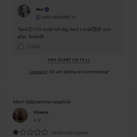
Aka
Användarens roll: Lyko Creator.
5 år
Kommentaren lades 5 år
LYKO CREATOR
Tack😊! Fin kväll till dig med Linda🥰🌸 och 
alla!  Kram🌸
2 gillar
VISA ÄLDRE (18 TILL)
Logga in
för att lämna en kommentar
Mest hjälpsamma negativa
Viktoria
4 år
Inlägget skapades 4 år
Verifierad köpare