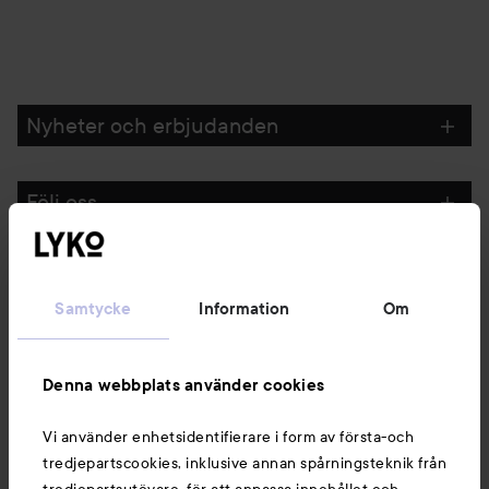
Nyheter och erbjudanden
Följ oss
Kundservice
Samtycke
Information
Om
Information
Denna webbplats använder cookies
Du kanske också gillar
Vi använder enhetsidentifierare i form av första-och
tredjepartscookies, inklusive annan spårningsteknik från