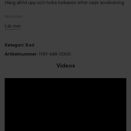
Häng alltid upp och torka turbanen efter varje användning.
Material:
Utsidan är gjord av 100% mikrofiber och insidan av 100%
Läs mer
bomull.
Tvättas i 40 grader.
Bad
Kategori
:
1189-648-0000
Artikelnummer
:
Videos