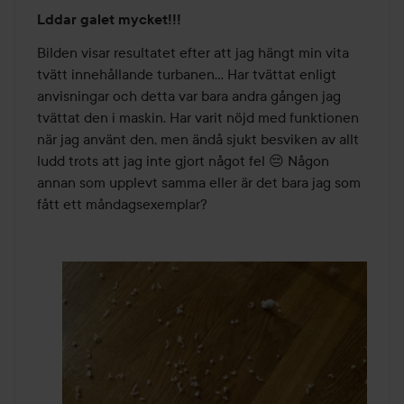
Betyg:
Lddar galet mycket!!!
1
av
Bilden visar resultatet efter att jag hängt min vita 
5
tvätt innehållande turbanen... Har tvättat enligt 
anvisningar och detta var bara andra gången jag 
tvättat den i maskin. Har varit nöjd med funktionen 
när jag använt den, men ändå sjukt besviken av allt 
ludd trots att jag inte gjort något fel 😔 Någon 
annan som upplevt samma eller är det bara jag som 
fått ett måndagsexemplar?