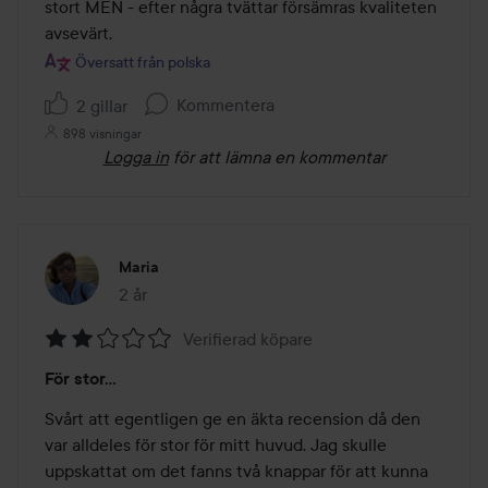
5
stort MEN - efter några tvättar försämras kvaliteten 
avsevärt,
Översatt från polska
Kommentera
2 gillar
898 visningar
Logga in
för att lämna en kommentar
Maria
2 år
Inlägget skapades 2 år
Verifierad köpare
Betyg:
För stor…
2
av
Svårt att egentligen ge en äkta recension då den 
5
var alldeles för stor för mitt huvud. Jag skulle 
uppskattat om det fanns två knappar för att kunna 