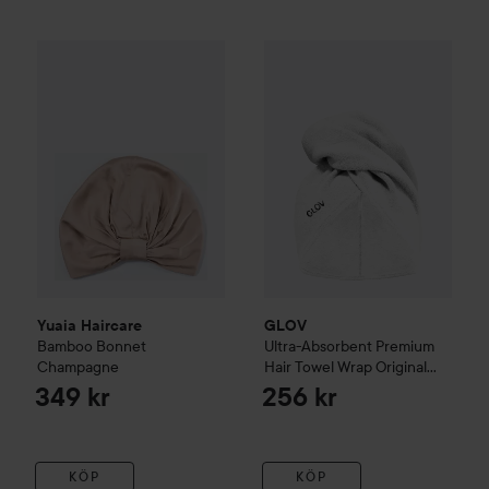
Yuaia Haircare
Bamboo Bonnet
GLOV
Champagne
Ultra-Absorbent Premi
349 kr
Yuaia Haircare
GLOV
Bamboo Bonnet
Ultra-Absorbent Premium
Champagne
Hair Towel Wrap
Original
White
349 kr
256 kr
KÖP
KÖP