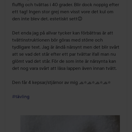
fluffig och tvättas i 40 grader. Blir dock noppig efter 
ett tag! Ingen stor grej men visst vore det kul om 
den inte blev det, estetiskt sett😊

Det enda jag på allvar tycker kan förbättras är att 
tvättinstruktionen bör göras med större och 
tydligare text. Jag är ändå närsynt men det blir svårt 
att se vad det står efter ett par tvättar ifall man nu 
glömt vad det står. För de som inte är närsynta kan 
det nog vara svårt att läsa lappen även innan tvätt. 

Den får 4 kepsar/stjärnor av mig 🧢⭐🧢⭐🧢⭐🧢⭐

#tävling