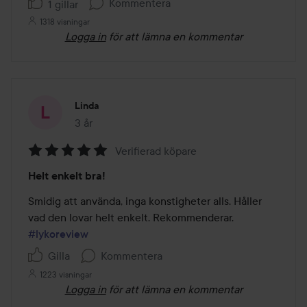
Kommentera
1 gillar
1318 visningar
Logga in
för att lämna en kommentar
Linda
3 år
Inlägget skapades 3 år
Verifierad köpare
Betyg:
Helt enkelt bra!
5
av
Smidig att använda, inga konstigheter alls. Håller 
5
vad den lovar helt enkelt. Rekommenderar. 
#lykoreview
Gilla
Kommentera
1223 visningar
Logga in
för att lämna en kommentar