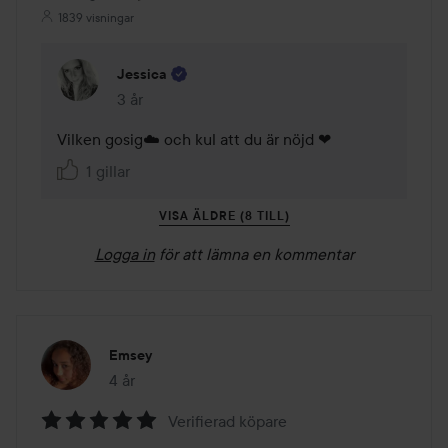
1839 visningar
Jessica
3 år
Kommentaren lades 3 år
Vilken gosig☁️ och kul att du är nöjd ❤
1 gillar
VISA ÄLDRE (8 TILL)
Logga in
för att lämna en kommentar
Emsey
4 år
Inlägget skapades 4 år
Verifierad köpare
Betyg: