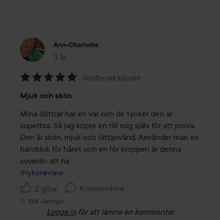
Ann-Charlotte
3 år
Inlägget skapades 3 år
Verifierad köpare
Betyg:
Mjuk och skön
5
av
Mina döttrar har en var och de tycker den är 
5
superbra. Så jag köpte en till mig själv för att prova. 
Den är skön, mjuk och lättanvänd. Använder man en 
handduk för håret och en för kroppen är denna 
#lykoreview
Kommentera
2 gillar
864 visningar
Logga in
för att lämna en kommentar