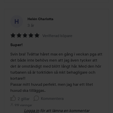
Helén Charlotta
3 år
Inlägget skapades 3 år
Verifierad köpare
Betyg:
Super!
5
av
Svin bra! Tvättar håret max en gång i veckan pga att 
5
det både inte behövs men att jag även tycker att 
det är omständigt med blött långt hår. Med den hör 
turbanen så är torktiden så mkt behagligare och 
kortare!!

Passar mitt huvud perfekt, men jag har ett litet 
huvud ska tilläggas.. 
Kommentera
2 gillar
919 visningar
Logga in
för att lämna en kommentar