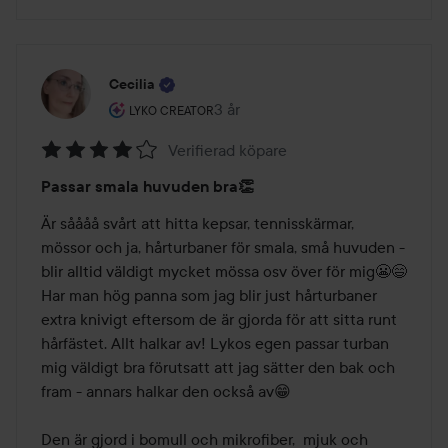
Cecilia
Användarens roll: Lyko Creator.
3 år
Inlägget skapades 3 år
LYKO CREATOR
Verifierad köpare
Betyg:
Passar smala huvuden bra👏
4
av
Är såååå svårt att hitta kepsar, tennisskärmar, 
5
mössor och ja, hårturbaner för smala, små huvuden - 
blir alltid väldigt mycket mössa osv över för mig😬😄 
Har man hög panna som jag blir just hårturbaner 
extra knivigt eftersom de är gjorda för att sitta runt 
hårfästet. Allt halkar av! Lykos egen passar turban 
mig väldigt bra förutsatt att jag sätter den bak och 
fram - annars halkar den också av😁

Den är gjord i bomull och mikrofiber,  mjuk och 