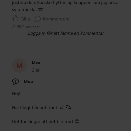
justera den. Kanske flyttar jag knappen, om jag orkar 
sy o tråckla…🙈
Gilla
Kommentera
1503 visningar
Logga in
för att lämna en kommentar
Moa
2 år
Inlägget skapades 2 år
Moa
Hej! 

Har långt hår och tunt hår 🥰

Det tar längre att det blir torrt 😊
