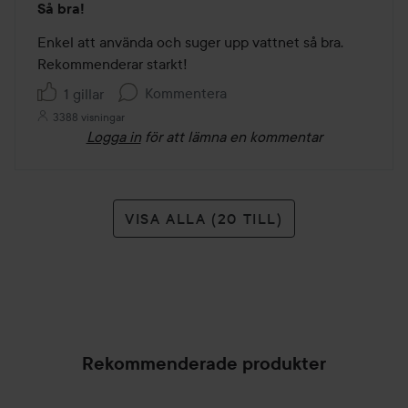
Så bra!
5
av
Enkel att använda och suger upp vattnet så bra. 
5
Rekommenderar starkt!
Kommentera
1 gillar
3388 visningar
Logga in
för att lämna en kommentar
VISA ALLA (20 TILL)
Rekommenderade produkter