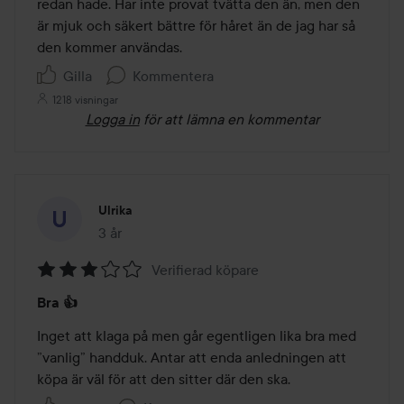
redan hade. Har inte provat tvätta den än, men den 
är mjuk och säkert bättre för håret än de jag har så 
den kommer användas.
Gilla
Kommentera
1218 visningar
Logga in
för att lämna en kommentar
Ulrika
3 år
Inlägget skapades 3 år
Verifierad köpare
Betyg:
Bra 👍
3
av
Inget att klaga på men går egentligen lika bra med 
5
”vanlig” handduk. Antar att enda anledningen att 
köpa är väl för att den sitter där den ska. 