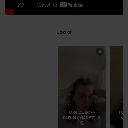
Looks
2021 VS 2026 😱
HOPPA ÖVER SEKTIONEN
MIN DUSCH-
TVÄ
RUTIN ( HÅRET) 🚿
ME
💦
GÅ