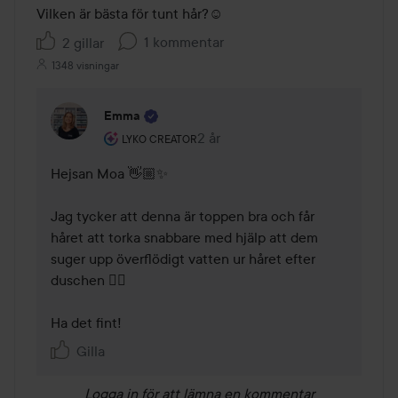
Vilken är bästa för tunt hår?☺️
1 kommentar
2 gillar
1348 visningar
Emma
Användarens roll: Lyko Creator.
2 år
Kommentaren lades 2 år
LYKO CREATOR
Hejsan Moa 👋🏼✨ 

Jag tycker att denna är toppen bra och får 
håret att torka snabbare med hjälp att dem 
suger upp överflödigt vatten ur håret efter 
duschen 👍🏼 

Ha det fint! 
Gilla
Logga in
för att lämna en kommentar