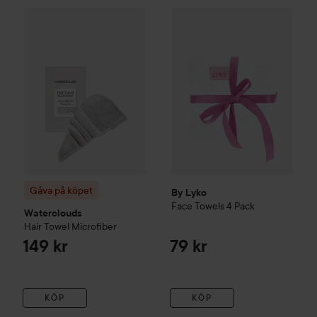
Gåva på köpet
Waterclouds
Hair Towel Microfiber
By Lyko
Face Towels 4 Pack
149 kr
79
Gåva på köpet
By Lyko
Face Towels 4 Pack
Waterclouds
Hair Towel Microfiber
149 kr
79 kr
KÖP
KÖP