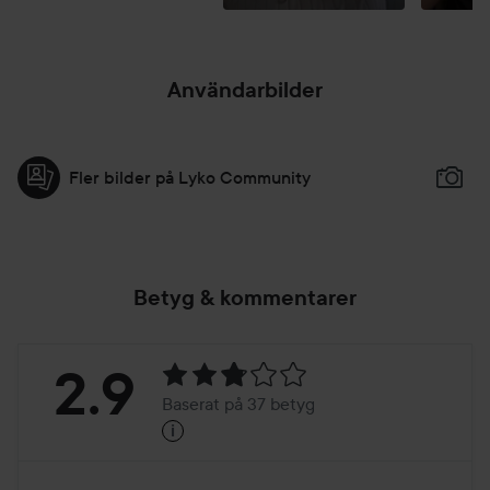
Användarbilder
Fler bilder på Lyko Community
Betyg & kommentarer
Betyg:
2.9
Baserat på 37 betyg
i
2.9
Baserat