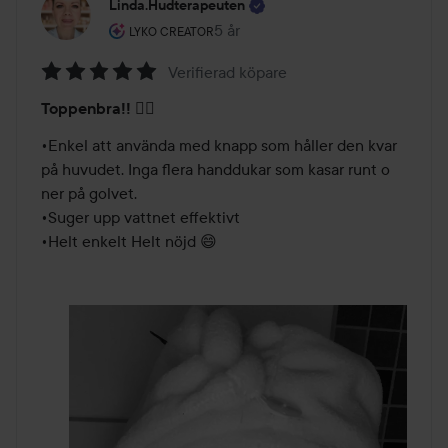
Linda.hudterapeuten
Användarens roll: Lyko Creator.
5 år
Inlägget skapades 5 år
LYKO CREATOR
Verifierad köpare
Betyg:
Toppenbra!! 👌🏻
5
av
•Enkel att använda med knapp som håller den kvar 
5
på huvudet. Inga flera handdukar som kasar runt o 
ner på golvet. 

•Suger upp vattnet effektivt 
