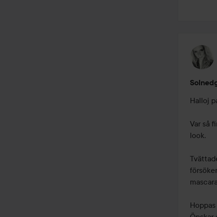
Solned
Halloj på
Var så f
look.

Tvättad
försöker
mascara ,
Hoppas n
Önskar 