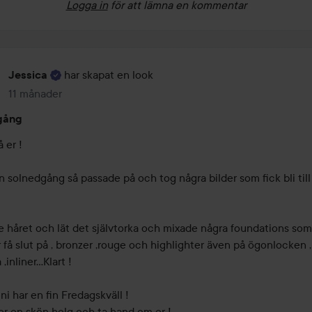
Logga in
för att lämna en kommentar
har skapat en look
Jessica
11 månader
Inlägget skapades 11 månader
gång
 er !

in solnedgång så passade på och tog några bilder som fick bli till
e håret och lät det självtorka och mixade några foundations som 
 få slut på , bronzer ,rouge och highlighter även på ögonlocken , 
inliner...Klart !

i har en fin Fredagskväll !

er en skön helg och ta hand om er !