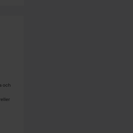
a och 
ller 