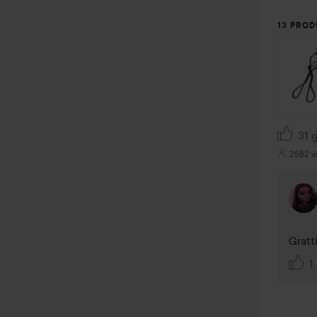
13 PROD
HOPPA
31 g
2582 v
Gratt
1 