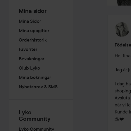
Mina sidor
Mina Sidor
Mina uppgifter
Orderhistorik
Födelse
Favoriter
Hej fina 
Bevakningar
Club Lyko
Jag är j
Mina bokningar
I dag ha
Nyhetsbrev & SMS
shoping 
Avsluta 
när vi 
Lyko
Kunde in
Community
🙏❤️

Lyko Community