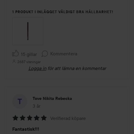
1 PRODUKT I INLÄGGET VÄLDIGT BRA HÅLLBARHET!
Kommentera
15 gillar
2687 visningar
Logga in
för att lämna en kommentar
Tove Nikita Rebecka
3 år
Inlägget skapades 3 år
Verifierad köpare
Betyg:
Fantastisk!!!
5