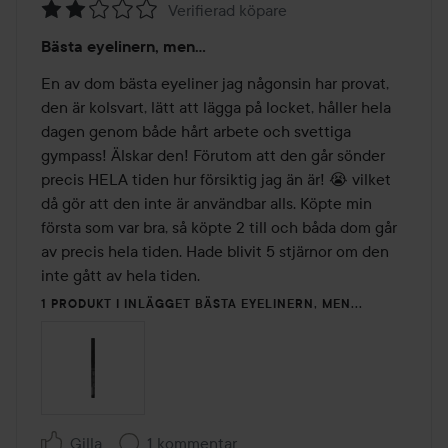
Verifierad köpare
Betyg:
Bästa eyelinern, men...
2
av
En av dom bästa eyeliner jag någonsin har provat, 
5
den är kolsvart, lätt att lägga på locket, håller hela 
dagen genom både hårt arbete och svettiga 
gympass! Älskar den! Förutom att den går sönder 
precis HELA tiden hur försiktig jag än är! 😭 vilket 
då gör att den inte är användbar alls. Köpte min 
första som var bra, så köpte 2 till och båda dom går 
av precis hela tiden. Hade blivit 5 stjärnor om den 
inte gått av hela tiden.
1 PRODUKT I INLÄGGET BÄSTA EYELINERN, MEN...
Gilla
1 kommentar