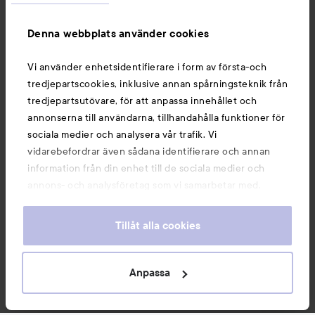
Information
Denna webbplats använder cookies
Du kanske också gillar
Vi använder enhetsidentifierare i form av första-och
tredjepartscookies, inklusive annan spårningsteknik från
tredjepartsutövare, för att anpassa innehållet och
annonserna till användarna, tillhandahålla funktioner för
sociala medier och analysera vår trafik. Vi
vidarebefordrar även sådana identifierare och annan
information från din enhet till de sociala medier och
annons- och analysföretag som vi samarbetar med.
Dessa kan i sin tur kombinera informationen med annan
information som du har tillhandahållit eller som de har
Tillåt alla cookies
samlat in när du har använt deras tjänster. Du godkänner
våra cookies vid fortsatt användande av vår webbplats.
Copyright 2026
För information om hur du kan ändra inställningarna för
Anpassa
E-handel av Avensia
cookies, se vår
Cookie Policy