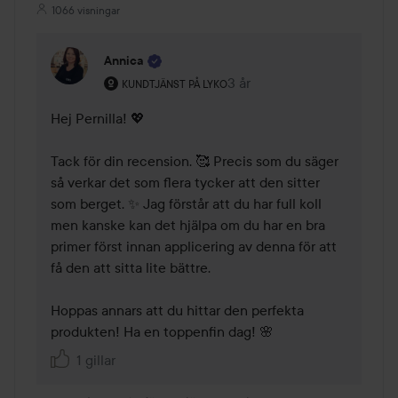
1066 visningar
Annica
Användarens roll: Kundtjänst på Lyko.
3 år
Kommentaren lades 3 år
KUNDTJÄNST PÅ LYKO
Hej Pernilla! 💖 

Tack för din recension. 🥰 Precis som du säger 
så verkar det som flera tycker att den sitter 
som berget. ✨ Jag förstår att du har full koll 
men kanske kan det hjälpa om du har en bra 
primer först innan applicering av denna för att 
få den att sitta lite bättre. 

Hoppas annars att du hittar den perfekta 
produkten! Ha en toppenfin dag! 🌸 
1 gillar