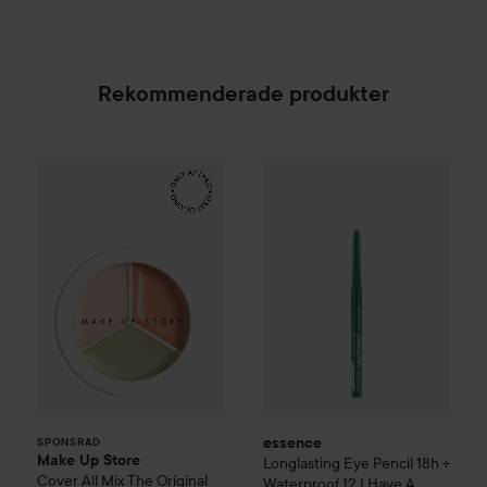
Rekommenderade produkter
Make Up Store
Cover All Mix
essence
The Original
Longlasting Eye Penc
179 kr
SPONSRAD
essence
SPONSRAD
Make Up Store
Longlasting Eye Pencil 18h +
Cover All Mix
The Original
Waterproof
12 I Have A