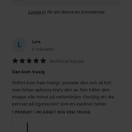
Logga in
för att lämna en kommentar
Lara
6 månader
Inlägget skapades 6 månader
Verifierad köpare
Betyg:
Den kom trasig
5
av
Stiftet kom fram trasigt, provade den och så fort 
5
man börjar aplicera bryts den av. Sen håller den 
knappt nån minut på vattenlinjen. Omöjlig att dra 
pennan på ögonlocket som en eyeliner heller. 
1 PRODUKT I INLÄGGET DEN KOM TRASIG