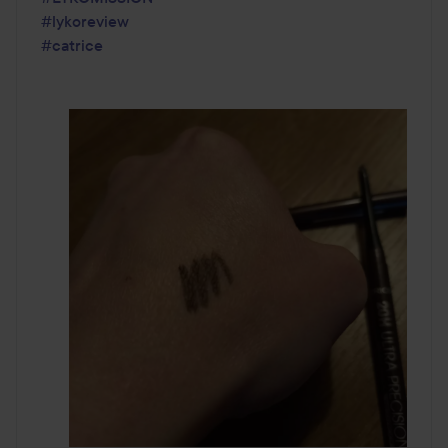
#lykoreview
#catrice