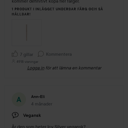
kommer definitivt köpa fler färger. 
1 PRODUKT I INLÄGGET UNDERBAR FÄRG OCH SÅ
HÅLLBAR!
Kommentera
7 gillar
4918 visningar
Logga in
för att lämna en kommentar
Ann-Eli
4 månader
Inlägget skapades 4 månader
Vegansk
Är den som heter Icy Silver vegansk?