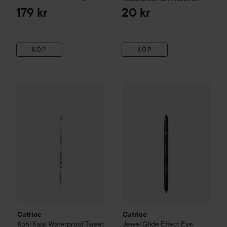
Green
179 kr
20 kr
KÖP
KÖP
Catrice
Kohl Kajal Waterproof
Tweet White
Catrice
Jewel Glide Effect Ey
28 kr
Catrice
Catrice
Kohl Kajal Waterproof
Tweet
Jewel Glide Effect Eye