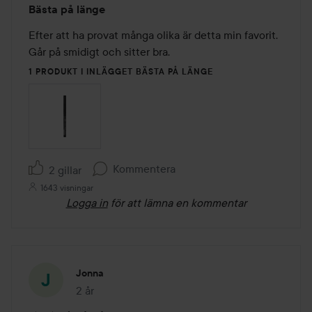
Bästa på länge
5
av
Efter att ha provat många olika är detta min favorit. 
5
Går på smidigt och sitter bra.
1 PRODUKT I INLÄGGET BÄSTA PÅ LÄNGE
Kommentera
2 gillar
1643 visningar
Logga in
för att lämna en kommentar
Jonna
2 år
Inlägget skapades 2 år