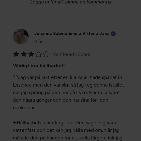
Logga in
för att lämna en kommentar
Johanna Sabine Emma Viktoria Jana
3 år
Inlägget skapades 3 år
Verifierad köpare
Betyg:
Väldigt bra hållbarhet!
3
av
💜Jag var på jakt efter en lila kajal, hade spanat in 
5
Essence men den var slut så jag tog denna istället 
när jag sprang på den här på Lyko. Har nu använt 
den några gånger och den har sina för- och 
nackdelar; 

➕️Hållbarheten är riktigt bra. Den säger sig vara 
vattenfast och det kan jag hålla med om. När jag 
målade den på handen för att kolla färgen fick jag 