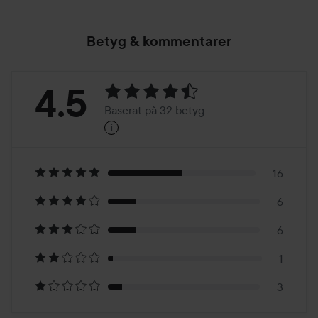
Betyg & kommentarer
Betyg:
4.5
Baserat på 32 betyg
i
4.5
Baserat
på
16
6
32
6
betyg
1
3