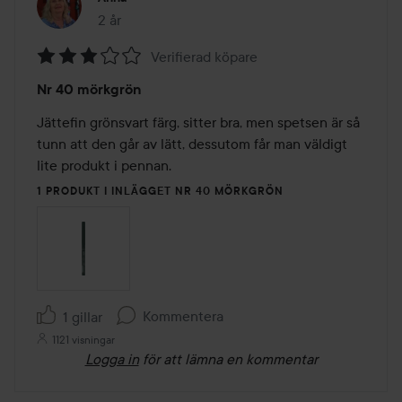
2 år
Inlägget skapades 2 år
Verifierad köpare
Betyg:
Nr 40 mörkgrön
3
av
Jättefin grönsvart färg, sitter bra, men spetsen är så 
5
tunn att den går av lätt, dessutom får man väldigt 
lite produkt i pennan.
1 PRODUKT I INLÄGGET NR 40 MÖRKGRÖN
Kommentera
1 gillar
1121 visningar
Logga in
för att lämna en kommentar