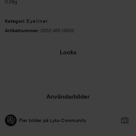
0,28g
Eyeliner
Kategori
:
2552-451-0002
Artikelnummer
:
Looks
DAGENS LOOK,
TURKOS + BLÅ...
EMO-REVIVAL
SEER 
HOPPA ÖVER SEKTIONEN
Användarbilder
Fler bilder på Lyko Community