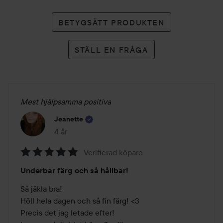
BETYGSÄTT PRODUKTEN
STÄLL EN FRÅGA
Mest hjälpsamma positiva
Jeanette
4 år
Inlägget skapades 4 år
Verifierad köpare
Betyg:
Underbar färg och så hållbar!
5
av
Så jäkla bra! 

5
Höll hela dagen och så fin färg! <3 

Precis det jag letade efter! 
