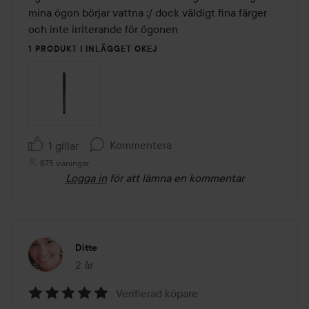
mina ögon börjar vattna :/ dock väldigt fina färger 
och inte irriterande för ögonen 
1 PRODUKT I INLÄGGET OKEJ
Kommentera
1 gillar
875 visningar
Logga in
för att lämna en kommentar
Ditte
2 år
Inlägget skapades 2 år
Verifierad köpare
Betyg: