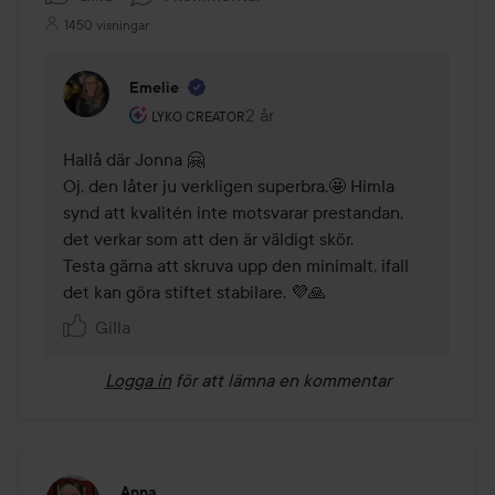
1450 visningar
Emelie
Användarens roll: Lyko Creator.
2 år
Kommentaren lades 2 år
LYKO CREATOR
Hallå där Jonna 🤗

Oj, den låter ju verkligen superbra.🤩 Himla 
synd att kvalitén inte motsvarar prestandan, 
det verkar som att den är väldigt skör. 

Testa gärna att skruva upp den minimalt, ifall 
det kan göra stiftet stabilare. 💜🙏
Gilla
Logga in
för att lämna en kommentar
Anna