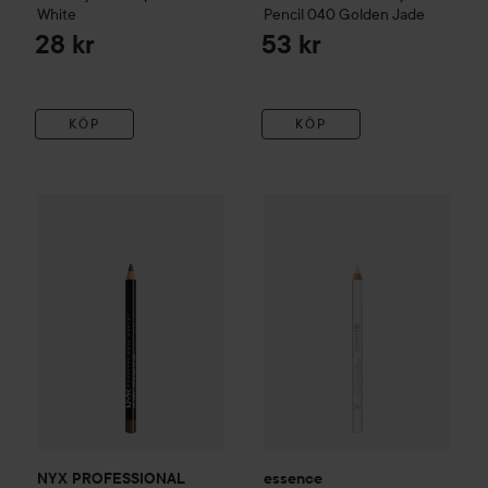
White
Pencil
040 Golden Jade
28 kr
53 kr
KÖP
KÖP
essence
Kajal Pencil
04 White
76
NYX PROFESSIONAL MAKEUP
Eye Pencil
Medium Brown
Reko
NYX PROFESSIONAL
essence