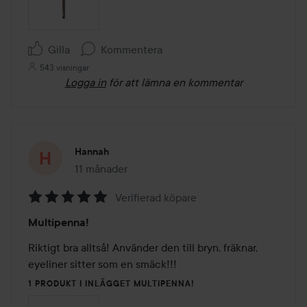
Gilla
Kommentera
543 visningar
Logga in
för att lämna en kommentar
Hannah
11 månader
Inlägget skapades 11 månader
Verifierad köpare
Betyg:
Multipenna!
5
av
Riktigt bra alltså! Använder den till bryn, fräknar, 
5
eyeliner sitter som en smäck!!!
1 PRODUKT I INLÄGGET MULTIPENNA!