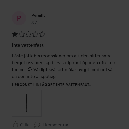
Pernilla
3 år
Inlägget skapades 3 år
Betyg:
Inte vattenfast..
1
av
Läste jättebra recensioner om att den sitter som 
5
berget osv men jag blev sotig runt ögonen efter en 
timme.. 🥲 Väldigt svår att måla snyggt med också 
då den inte är spetsig. 
1 PRODUKT I INLÄGGET INTE VATTENFAST..
Gilla
1 kommentar