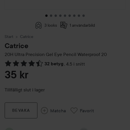
3 looks
1 användarbild
Start
Catrice
Catrice
20H Ultra Precision Gel Eye Pencil Waterproof
20
32 betyg
,
4.5 i snitt
Hoppa till Betyg & kommentarer
35 kr
Tillfälligt slut i lager
Matcha
Favorit
BEVAKA