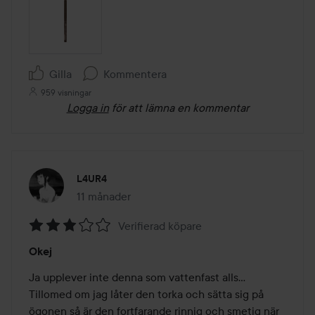
Gilla
Kommentera
959 visningar
Logga in
för att lämna en kommentar
L4UR4
11 månader
Inlägget skapades 11 månader
Verifierad köpare
Betyg:
Okej
3
av
Ja upplever inte denna som vattenfast alls... 
5
Tillomed om jag låter den torka och sätta sig på 
ögonen så är den fortfarande rinnig och smetig när 