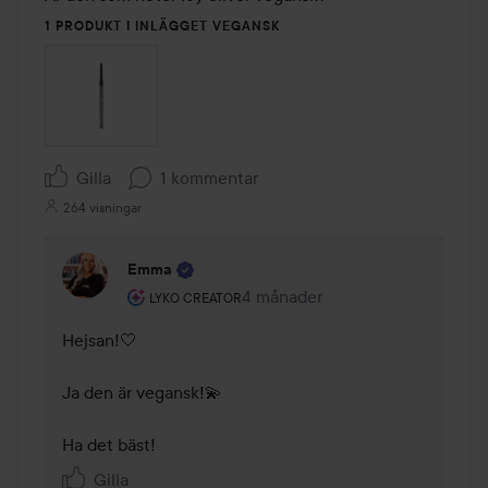
1 PRODUKT I INLÄGGET VEGANSK
Gilla
1 kommentar
264 visningar
Emma
Användarens roll: Lyko Creator.
4 månader
Kommentaren lades 4 månader
LYKO CREATOR
Hejsan!🤍 

Ja den är vegansk!💫 

Ha det bäst!
Gilla