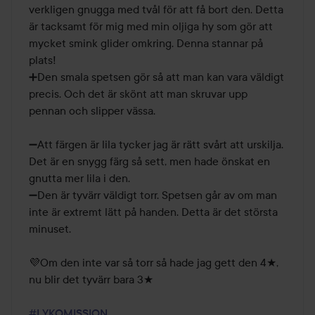
verkligen gnugga med tvål för att få bort den. Detta 
är tacksamt för mig med min oljiga hy som gör att 
mycket smink glider omkring. Denna stannar på 
plats! 

➕️Den smala spetsen gör så att man kan vara väldigt 
precis. Och det är skönt att man skruvar upp 
pennan och slipper vässa.

➖️Att färgen är lila tycker jag är rätt svårt att urskilja. 
Det är en snygg färg så sett, men hade önskat en 
gnutta mer lila i den. 

➖️Den är tyvärr väldigt torr. Spetsen går av om man 
inte är extremt lätt på handen. Detta är det största 
minuset.

💜Om den inte var så torr så hade jag gett den 4★, 
nu blir det tyvärr bara 3★

#LYKOMISSION