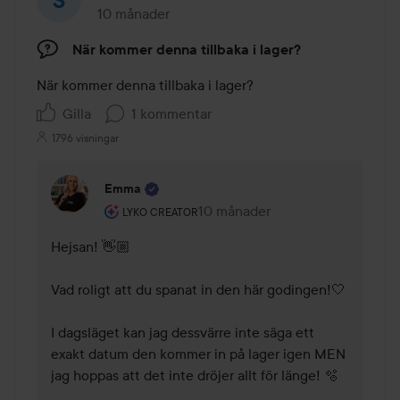
10 månader
Inlägget skapades 10 månader
När kommer denna tillbaka i lager?
När kommer denna tillbaka i lager?
Gilla
1 kommentar
1796 visningar
Emma
Användarens roll: Lyko Creator.
10 månader
Kommentaren lades 10 månader
LYKO CREATOR
Hejsan! 👋🏼 

Vad roligt att du spanat in den här godingen!🤍 

I dagsläget kan jag dessvärre inte säga ett 
exakt datum den kommer in på lager igen MEN 
jag hoppas att det inte dröjer allt för länge! 🫧 
