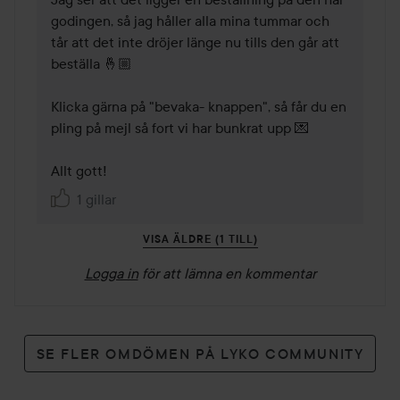
godingen, så jag håller alla mina tummar och 
tår att det inte dröjer länge nu tills den går att 
beställa 🤞🏼

Klicka gärna på "bevaka- knappen", så får du en 
pling på mejl så fort vi har bunkrat upp 💌 

Allt gott! 
1 gillar
VISA ÄLDRE (1 TILL)
Logga in
för att lämna en kommentar
SE FLER OMDÖMEN PÅ LYKO COMMUNITY