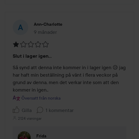
Ann-Charlotte
9 månader
Inlägget skapades 9 månader
Betyg:
Slut i lager igen...
1
av
Så synd att denna inte kommer in i lager igen 😥 jag 
5
har haft min beställning på vänt i flera veckor på 
grund av denna, men det verkar inte som att den 
kommer in igen.. 
Översatt från norska
Gilla
1 kommentar
2124 visningar
Frida