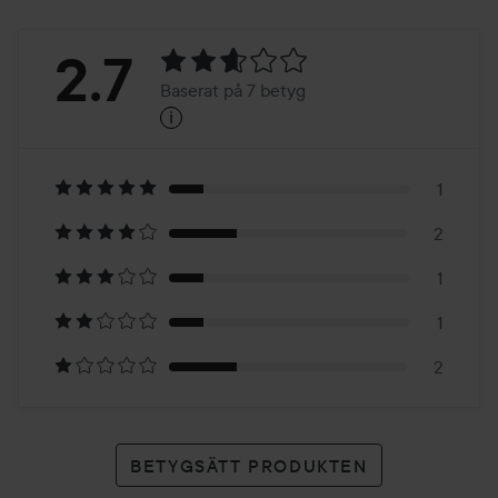
Betyg:
2.7
Baserat på 7 betyg
i
2.7
Baserat
på
1
2
7
1
betyg
1
2
BETYGSÄTT PRODUKTEN