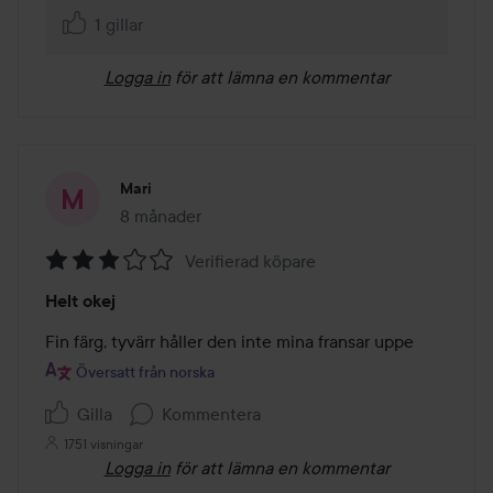
1 gillar
Logga in
för att lämna en kommentar
Mari
8 månader
Inlägget skapades 8 månader
Verifierad köpare
Betyg:
Helt okej
3
av
Fin färg, tyvärr håller den inte mina fransar uppe 
5
Översatt från norska
Gilla
Kommentera
1751 visningar
Logga in
för att lämna en kommentar