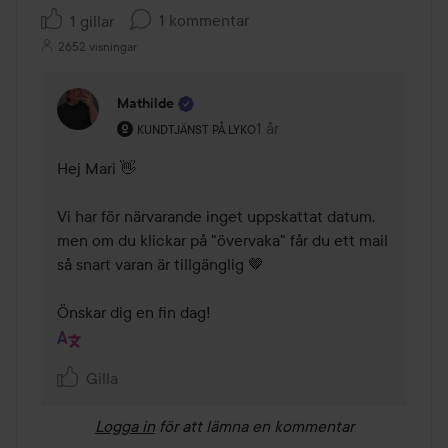
1 kommentar
1 gillar
2652 visningar
Mathilde
Användarens roll: Kundtjänst på Lyko.
1 år
Kommentaren lades 1 år
KUNDTJÄNST PÅ LYKO
Hej Mari 👋 

Vi har för närvarande inget uppskattat datum, 
men om du klickar på "övervaka" får du ett mail 
så snart varan är tillgänglig 🤎

Önskar dig en fin dag!
Gilla
Logga in
för att lämna en kommentar