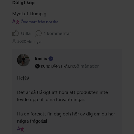
Dåligt köp
1
av
Mycket klumpig
5
Översatt från norska
Gilla
1 kommentar
2030 visningar
Emilie
Användarens roll: Kundtjänst på Lyko.
8 månader
Kommentaren lades 8 mån
KUNDTJÄNST PÅ LYKO
Hej😊

Det är så tråkigt att höra att produkten inte 
levde upp till dina förväntningar.

Ha en fortsatt fin dag och hör av dig om du har 
några frågor💌