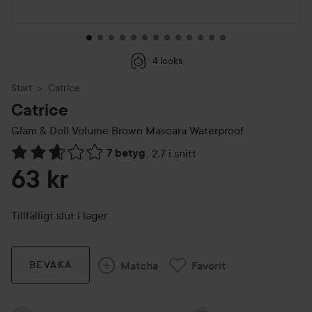
4 looks
Start
Catrice
Catrice
Glam & Doll Volume Brown Mascara Waterproof
7 betyg
,
2.7 i snitt
Hoppa till Betyg & kommentarer
63 kr
Tillfälligt slut i lager
Matcha
Favorit
BEVAKA