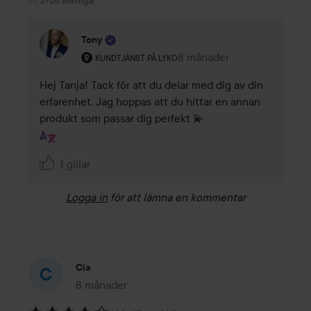
2706 visningar
Tony
Användarens roll: Kundtjänst på Lyko.
8 månader
Kommentaren lades 8 mån
KUNDTJÄNST PÅ LYKO
Hej Tanja! Tack för att du delar med dig av din 
erfarenhet. Jag hoppas att du hittar en annan 
produkt som passar dig perfekt 💫
1 gillar
Logga in
för att lämna en kommentar
Cia
8 månader
Inlägget skapades 8 månader