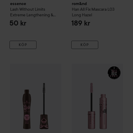
essence
rom&nd
Lash Without Limits
Han All Fix Mascara
L03
Extreme Lengthening &
Long Hazel
Volume Mascara
02 Brown
50 kr
189 kr
KÖP
KÖP
essence
Lash Princess False Lash Effect Mascara
Black Bro
Maybelline New York
Lash Sen