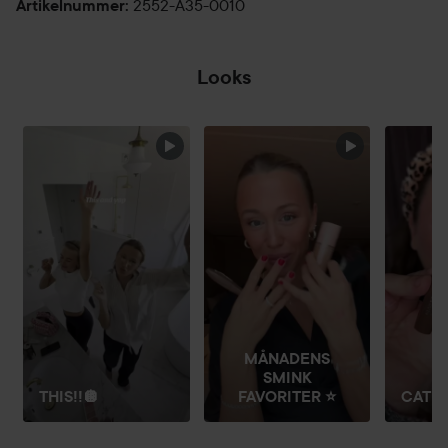
2552-A35-0010
Artikelnummer
:
Looks
HOPPA ÖVER SEKTIONEN
MÅNADENS
SMINK
THIS!!🪩
FAVORITER ⭐️
CATRI