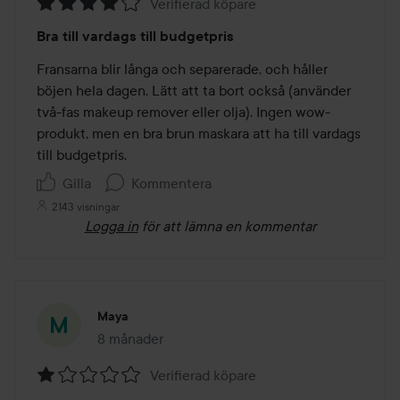
Verifierad köpare
Betyg:
Bra till vardags till budgetpris
4
av
Fransarna blir långa och separerade, och håller 
5
böjen hela dagen. Lätt att ta bort också (använder 
två-fas makeup remover eller olja). Ingen wow-
produkt, men en bra brun maskara att ha till vardags 
till budgetpris.
Gilla
Kommentera
2143 visningar
Logga in
för att lämna en kommentar
Maya
8 månader
Inlägget skapades 8 månader
Verifierad köpare
Betyg: