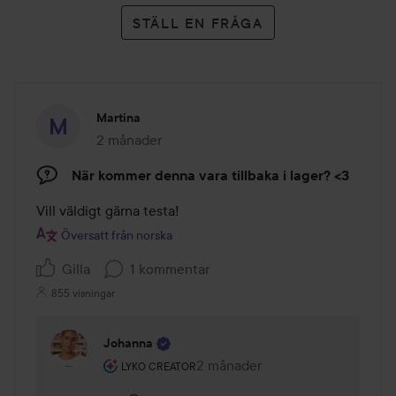
STÄLL EN FRÅGA
Martina
2 månader
Inlägget skapades 2 månader
När kommer denna vara tillbaka i lager? <3
Vill väldigt gärna testa!
Översatt från norska
Gilla
1 kommentar
855 visningar
Johanna
Användarens roll: Lyko Creator.
2 månader
Kommentaren lades 2 månader
LYKO CREATOR