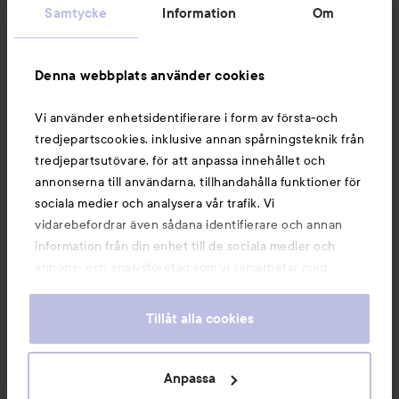
Samtycke
Information
Om
Information
Denna webbplats använder cookies
Du kanske också gillar
Vi använder enhetsidentifierare i form av första-och
tredjepartscookies, inklusive annan spårningsteknik från
tredjepartsutövare, för att anpassa innehållet och
annonserna till användarna, tillhandahålla funktioner för
sociala medier och analysera vår trafik. Vi
vidarebefordrar även sådana identifierare och annan
information från din enhet till de sociala medier och
annons- och analysföretag som vi samarbetar med.
Dessa kan i sin tur kombinera informationen med annan
information som du har tillhandahållit eller som de har
Tillåt alla cookies
samlat in när du har använt deras tjänster. Du godkänner
våra cookies vid fortsatt användande av vår webbplats.
Copyright 2026
För information om hur du kan ändra inställningarna för
Anpassa
E-handel av Avensia
cookies, se vår
Cookie Policy