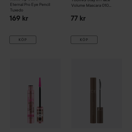
Eternal Pro Eye Pencil
Volume Mascara
010
Tuxedo
Panda-Proof Black
169 kr
77 kr
KÖP
KÖP
essence
Lash Without Limits Extreme Lengthening & Volu
rom&nd
Han All Fix Mascara
L0