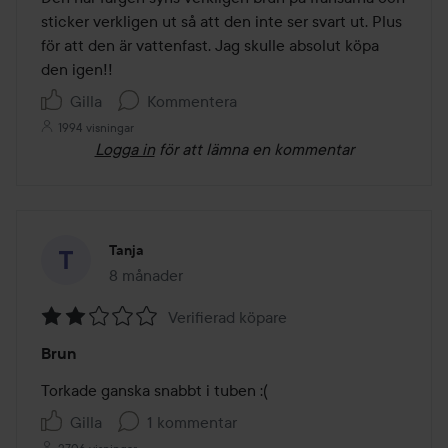
5
sticker verkligen ut så att den inte ser svart ut. Plus 
för att den är vattenfast. Jag skulle absolut köpa 
den igen!!
Gilla
Kommentera
1994 visningar
Logga in
för att lämna en kommentar
Tanja
8 månader
Inlägget skapades 8 månader
Verifierad köpare
Betyg:
Brun
2
av
Torkade ganska snabbt i tuben :( 
5
Gilla
1 kommentar