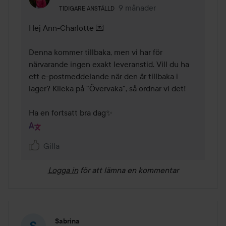
Användarens roll: Tidigare anställd.
9 månader
Kommentaren lades 9 månade
TIDIGARE ANSTÄLLD
Hej Ann-Charlotte 💌

Denna kommer tillbaka, men vi har för 
närvarande ingen exakt leveranstid. Vill du ha 
ett e-postmeddelande när den är tillbaka i 
lager? Klicka på "Övervaka", så ordnar vi det!

Ha en fortsatt bra dag✨
Gilla
Logga in
för att lämna en kommentar
Sabrina