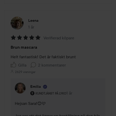
Leena
1 år
Inlägget skapades 1 år
Verifierad köpare
Betyg:
Brun mascara
5
av
Helt fantastisk! Det är faktiskt brunt
5
Gilla
2 kommentarer
2629 visningar
Emilia
Användarens roll: Kundtjänst på Lyko.
1 år
Kommentaren lades 1 år
KUNDTJÄNST PÅ LYKO
Hejsan Sara!😊🩷 

Jag ser att det ligger en beställning på den här 