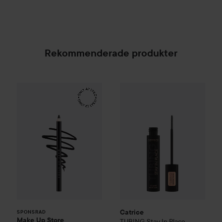
Rekommenderade produkter
Make Up Store
Eternal Pro Eye Pencil
Catrice
TUBING Stay In Place
Tuxedo
169 kr
SPONSRAD
Catrice
SPONSRAD
Make Up Store
TUBING Stay In Place