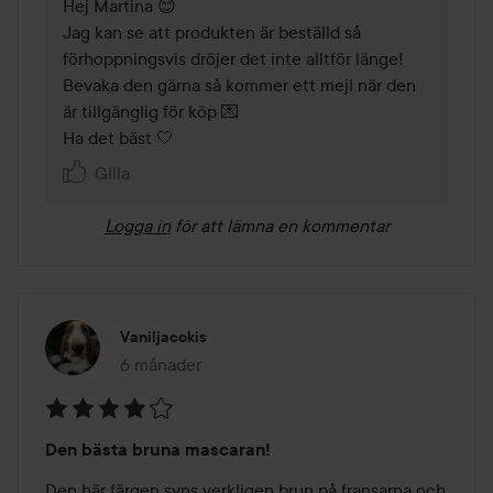
Hej Martina 😊

Jag kan se att produkten är beställd så 
förhoppningsvis dröjer det inte alltför länge! 
Bevaka den gärna så kommer ett mejl när den 
är tillgänglig för köp 💌  

Ha det bäst 🤍
Gilla
Logga in
för att lämna en kommentar
Vaniljacokis
6 månader
Inlägget skapades 6 månader
Betyg:
Den bästa bruna mascaran!
4
av
Den här färgen syns verkligen brun på fransarna och 