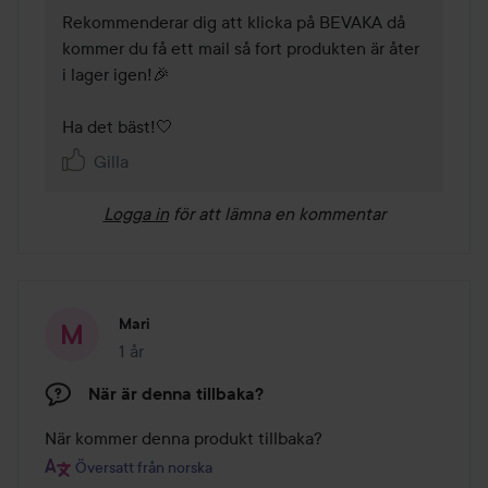
Rekommenderar dig att klicka på BEVAKA då 
kommer du få ett mail så fort produkten är åter 
i lager igen!🎉 

Ha det bäst!🤍 
Gilla
Logga in
för att lämna en kommentar
Mari
1 år
Inlägget skapades 1 år
När är denna tillbaka?
När kommer denna produkt tillbaka?
Översatt från norska