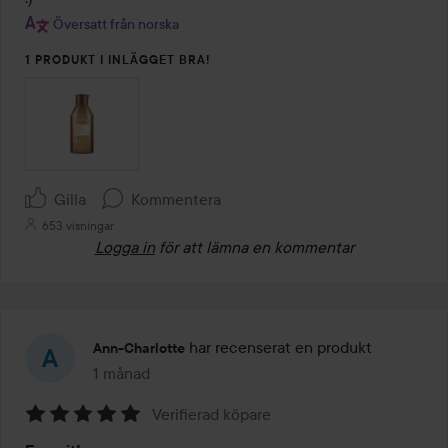
Översatt från norska
1 PRODUKT I INLÄGGET BRA!
Gilla
Kommentera
653 visningar
Logga in
för att lämna en kommentar
har recenserat en produkt
Ann-Charlotte
1 månad
Inlägget skapades 1 månad
Verifierad köpare
Betyg: