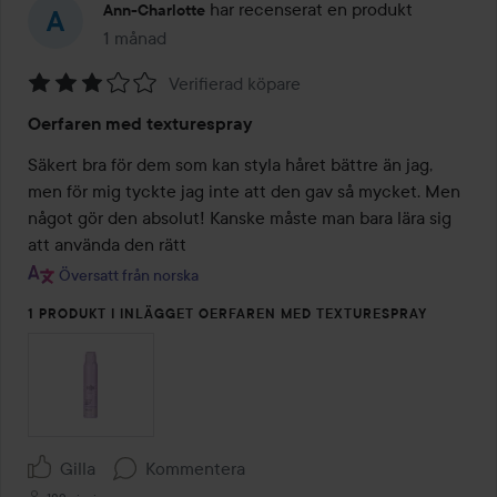
har recenserat en produkt
Ann-Charlotte
1 månad
Inlägget skapades 1 månad
Verifierad köpare
Betyg:
Oerfaren med texturespray
3
av
Säkert bra för dem som kan styla håret bättre än jag, 
5
men för mig tyckte jag inte att den gav så mycket. Men 
något gör den absolut! Kanske måste man bara lära sig 
att använda den rätt
Översatt från norska
1 PRODUKT I INLÄGGET OERFAREN MED TEXTURESPRAY
Gilla
Kommentera