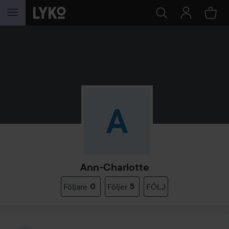
HOPPA TILL INNEHÅLLET
Ann-Charlotte
Följare
0
Följer
5
FÖLJ