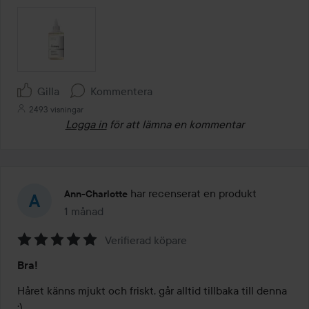
Gilla
Kommentera
2493 visningar
Logga in
för att lämna en kommentar
har recenserat en produkt
Ann-Charlotte
1 månad
Inlägget skapades 1 månad
Verifierad köpare
Betyg:
Bra!
5
av
Håret känns mjukt och friskt, går alltid tillbaka till denna 
5
:)