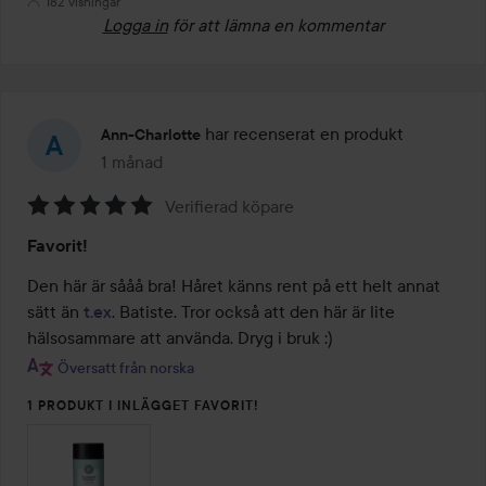
182 visningar
Logga in
för att lämna en kommentar
har recenserat en produkt
Ann-Charlotte
1 månad
Inlägget skapades 1 månad
Verifierad köpare
Betyg:
Favorit!
5
av
Den här är sååå bra! Håret känns rent på ett helt annat 
5
sätt än 
t.ex
. Batiste. Tror också att den här är lite 
hälsosammare att använda. Dryg i bruk :)
Översatt från norska
1 PRODUKT I INLÄGGET FAVORIT!