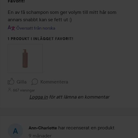
Favorit!
5
av
En av få schampon som ger volym till mitt hår som 
5
annars snabbt kan se fett ut :)
Översatt från norska
1 PRODUKT I INLÄGGET FAVORIT!
Gilla
Kommentera
667 visningar
Logga in
för att lämna en kommentar
har recenserat en produkt
Ann-Charlotte
9 månader
Inlägget skapades 9 månader