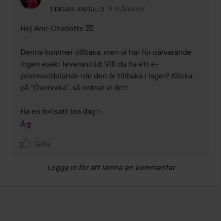
Användarens roll: Tidigare anställd.
9 månader
Kommentaren lades 9 månader
TIDIGARE ANSTÄLLD
Hej Ann-Charlotte 💌

Denna kommer tillbaka, men vi har för närvarande 
ingen exakt leveranstid. Vill du ha ett e-
postmeddelande när den är tillbaka i lager? Klicka 
på "Övervaka", så ordnar vi det!

Ha en fortsatt bra dag✨
Gilla
Logga in
för att lämna en kommentar