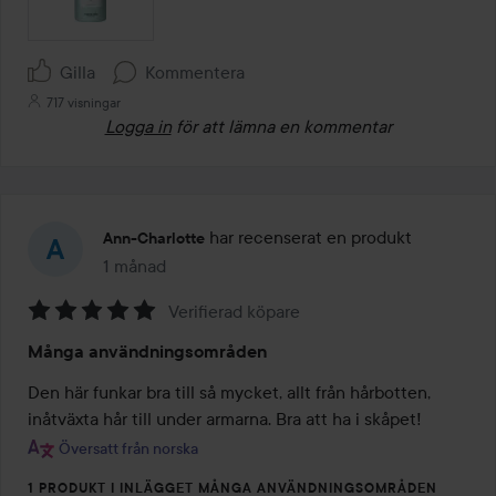
Gilla
Kommentera
717 visningar
Logga in
för att lämna en kommentar
har recenserat en produkt
Ann-Charlotte
1 månad
Inlägget skapades 1 månad
Verifierad köpare
Betyg:
Många användningsområden
5
av
Den här funkar bra till så mycket, allt från hårbotten, 
5
inåtväxta hår till under armarna. Bra att ha i skåpet!
Översatt från norska
1 PRODUKT I INLÄGGET MÅNGA ANVÄNDNINGSOMRÅDEN