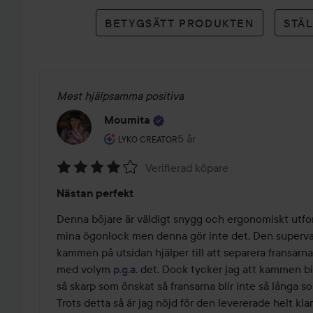
betyg
BETYGSÄTT PRODUKTEN
STÄ
Mest hjälpsamma positiva
Moumita
Användarens roll: Lyko Creator.
5 år
Inlägget skapades 5 år
LYKO CREATOR
Verifierad köpare
Betyg:
Nästan perfekt
4
av
Denna böjare är väldigt snygg och ergonomiskt utfo
5
mina ögonlock men denna gör inte det. Den superva
kammen på utsidan hjälper till att separera fransarna 
med volym 
p.g.a
. det. Dock tycker jag att kammen bidra
så skarp som önskat så fransarna blir inte så långa s
Trots detta så är jag nöjd för den levererade helt kla