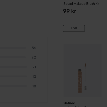
Squad Makeup Brush Kit
99 kr
KÖP
Catrice
Instant Bright Se
56
30
21
13
18
Catrice