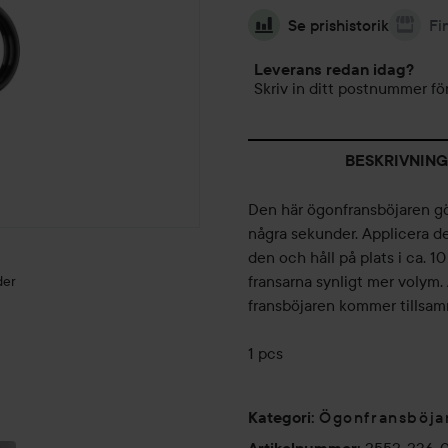
Se prishistorik
Fi
Leverans redan idag?
Skriv in ditt postnummer för
BESKRIVNING
Den här ögonfransböjaren gö
några sekunder. Applicera de
den och håll på plats i ca. 
fransarna synligt mer volym. 
der
fransböjaren kommer tillsam
1 pcs
TEMATÄVLING!
SOMMAR
LAURA
MIDSUMMER
GO TO
Ögonfransböja
Kategori
:
MERCIER!
NIGHT! 🌷
LOOK! ☀️