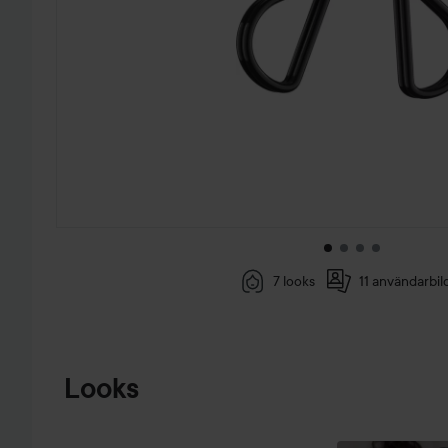
7 looks
11 användarbil
HOPPA TILL PRODUKTINFORMATION
Looks
REVERSE
SATURDAY
EYELINER
MAKEUP 💄
🔮