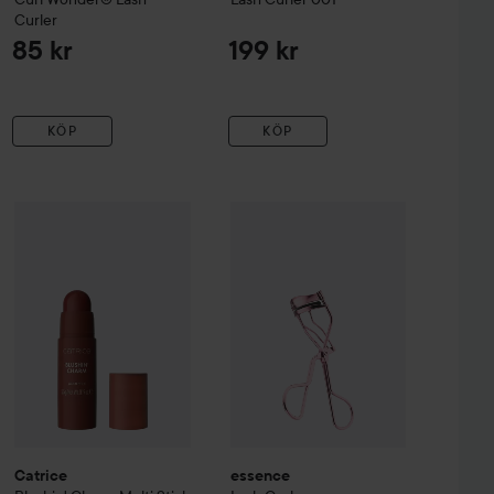
Curler
85 kr
199 kr
KÖP
KÖP
rum Concealer
Catrice
Blushin' Charm Multi Stick
020W
essence
060 Toasted Toffee
Lash Curler
56 kr
45 kr
70 kr
Catrice
essence