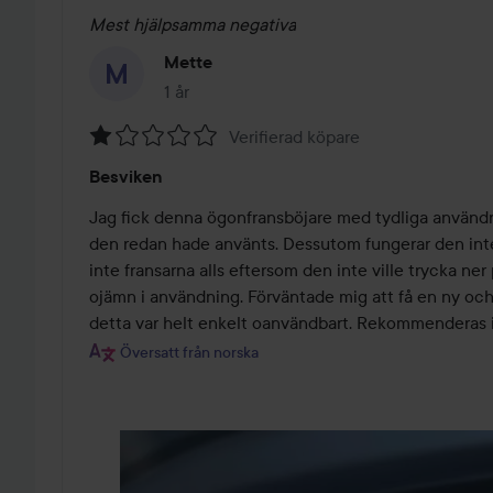
Mest hjälpsamma negativa
Mette
1 år
Inlägget skapades 1 år
Verifierad köpare
Betyg:
Besviken
1
av
Jag fick denna ögonfransböjare med tydliga använd
5
den redan hade använts. Dessutom fungerar den inte
inte fransarna alls eftersom den inte ville trycka ner
ojämn i användning. Förväntade mig att få en ny oc
detta var helt enkelt oanvändbart. Rekommenderas i
Översatt från norska