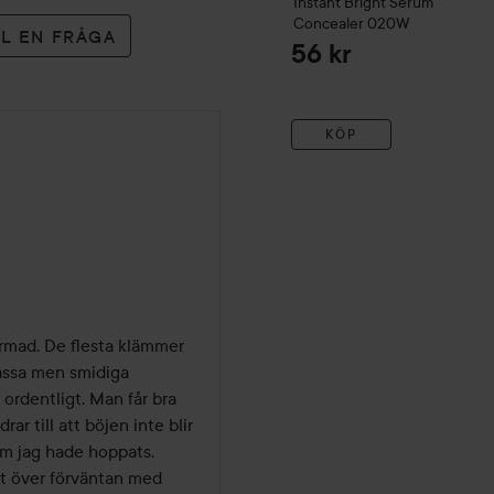
Instant Bright Serum
Concealer
020W
LL EN FRÅGA
56 kr
KÖP
rmad. De flesta klämmer 
ssa men smidiga 
ordentligt. Man får bra 
r till att böjen inte blir 
om jag hade hoppats. 
rt över förväntan med 