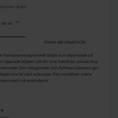
nns inte i butik
 att se
ÖVRIG INFORMATION
r fransarna exceptionellt böjda och separerade på
n öppnade böjaren på din övre franslinje, pressa ihop
10 sekunder. Den integrerade och flyttbara kammen ger
Applicera till näst mascaran. Den metalliskt svarta
mans med två reservdynor.
NATURLIGT
re
GLOW 🤩