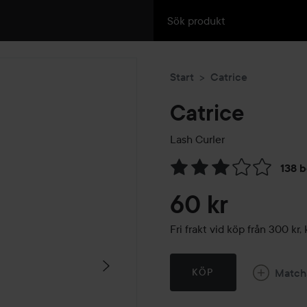
Start
Catrice
Catrice
Lash Curler
138 
Hoppa till Betyg & komment
60 kr
Fri frakt vid köp från 300 k
Match
KÖP