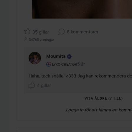
8 kommentarer
35 gillar
34765 visningar
Moumita
Användarens roll: Lyko Creator.
5 år
Kommentaren lades 5 år
LYKO CREATOR
Haha, tack snälla! <333 Jag kan rekommendera den
4 gillar
VISA ÄLDRE (7 TILL)
Logga in
för att lämna en komm