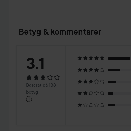
Betyg & kommentarer
Betyg:
3.1
3.1
Baserat
Baserat på 138
på
betyg
i
138