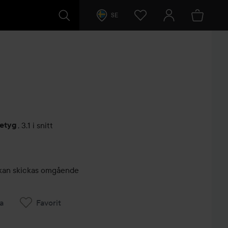
SE
betyg
,
3.1 i snitt
arer
r, kan skickas omgående
a
Favorit