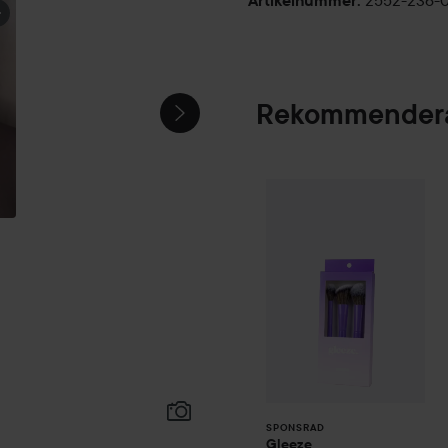
2552-236-
Artikelnummer
:
Rekommendera
Gleeze
Squad Mak
SPONSRAD
SPONSRAD
Gleeze