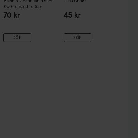
Blushin' Charm Multi Stick
Lash Curler
060 Toasted Toffee
70 kr
45 kr
KÖP
KÖP