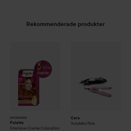
Rekommenderade produkter
Palette
Intensive Creme Coloration
Cera
VoluMini Pink
7-70 Terracott
229 kr
SPONSRAD
Cera
SPONSRAD
Palette
VoluMini Pink
Intensive Creme Coloration