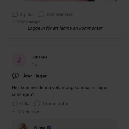
Kommentera
6 gillar
8902 visningar
Logga in
för att lämna en kommentar
Johanna
4 år
Inlägget skapades 4 år
Åter i lager
Hej, kommer denna volymtång komma in i lager 
snart igen? 
Gilla
1 kommentar
4676 visningar
Wilma