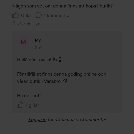
Någon som vet om denna finns att köpa i butik? 
Gilla
1 kommentar
5487 visningar
My
3 år
Kommentaren lades 3 år
Hallå där Lovisa! 👋😊

För tillfället finns denna goding online och i 
våran butik i Vansbro. 💜

Ha det fint! 
1 gillar
Logga in
för att lämna en kommentar