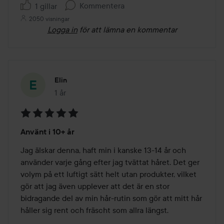
Kommentera
1 gillar
2050 visningar
Logga in
för att lämna en kommentar
Elin
1 år
Inlägget skapades 1 år
Betyg:
Använt i 10+ år
5
av
Jag älskar denna, haft min i kanske 13-14 år och 
5
använder varje gång efter jag tvättat håret. Det ger 
volym på ett luftigt sätt helt utan produkter, vilket 
gör att jag även upplever att det är en stor 
bidragande del av min hår-rutin som gör att mitt hår 
håller sig rent och fräscht som allra längst. 
