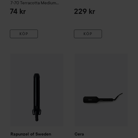
7-70 Terracotta Medium
Blonde
74 kr
229 kr
KÖP
KÖP
Rapunzel of Sweden
Hair Curler Attachment 38 mm
Cera
Soft waver
38 mm
999 kr
6
Rapunzel of Sweden
Cera