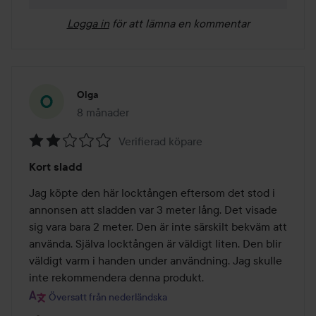
Logga in
för att lämna en kommentar
Olga
8 månader
Inlägget skapades 8 månader
Verifierad köpare
Betyg:
Kort sladd
2
av
Jag köpte den här locktången eftersom det stod i 
5
annonsen att sladden var 3 meter lång. Det visade 
sig vara bara 2 meter. Den är inte särskilt bekväm att 
använda. Själva locktången är väldigt liten. Den blir 
väldigt varm i handen under användning. Jag skulle 
inte rekommendera denna produkt.
Översatt från nederländska