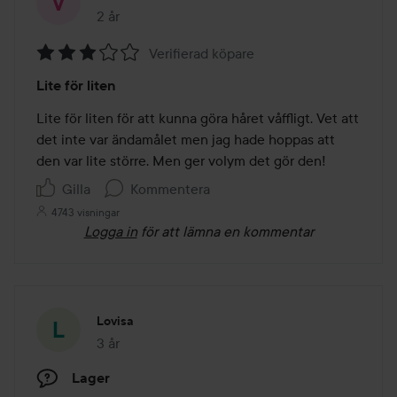
2 år
Inlägget skapades 2 år
Verifierad köpare
Betyg:
Lite för liten
3
av
Lite för liten för att kunna göra håret våffligt. Vet att 
5
det inte var ändamålet men jag hade hoppas att 
den var lite större. Men ger volym det gör den!
Gilla
Kommentera
4743 visningar
Logga in
för att lämna en kommentar
Lovisa
3 år
Inlägget skapades 3 år
Lager