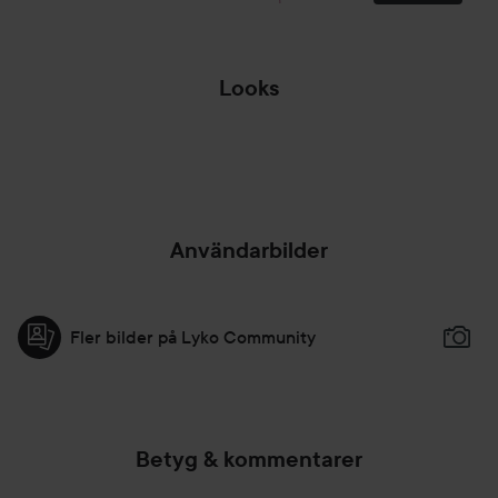
75g (utan sladd)
Vikt:
Plattor 1,3 X 6cm
Tångens längd till sladdfäste 15cm
Looks
ENKEL
Blir 200 grader.
HÅRUPPSÄTTNING
IWD22💪🏼
TILL...
HOPPA ÖVER SEKTIONEN
Användarbilder
Fler bilder på Lyko Community
Betyg & kommentarer