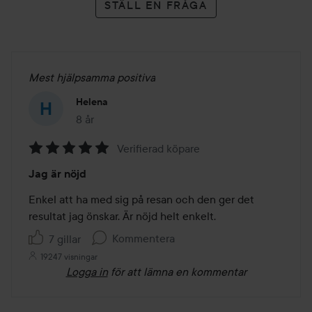
STÄLL EN FRÅGA
Mest hjälpsamma positiva
Helena
8 år
Inlägget skapades 8 år
Verifierad köpare
Betyg:
Jag är nöjd
5
av
Enkel att ha med sig på resan och den ger det 
5
resultat jag önskar. Är nöjd helt enkelt.
Kommentera
7 gillar
19247 visningar
Logga in
för att lämna en kommentar