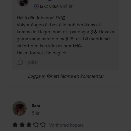
Användarens roll: Lyko Creator.
4 år
Kommentaren lades 4 år
LYKO CREATOR
Hallå där Johanna! 👋🥰

Volymtången är beställd och beräknas att 
komma in i lager inom ett par dagar. 💃🌟 Bevaka 
gärna varan med din mejl för att bli meddelad 
så fort den kan klickas hem.💌🥳

Ha en fortsatt fin dag! ⭐
1 gillar
Logga in
för att lämna en kommentar
Sara
5 år
Inlägget skapades 5 år
Verifierad köpare