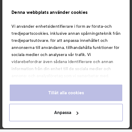
Information
Denna webbplats använder cookies
Du kanske också gillar
Vi använder enhetsidentifierare i form av första-och
tredjepartscookies, inklusive annan spårningsteknik från
tredjepartsutövare, för att anpassa innehållet och
annonserna till användarna, tillhandahålla funktioner för
sociala medier och analysera vår trafik. Vi
vidarebefordrar även sådana identifierare och annan
information från din enhet till de sociala medier och
annons- och analysföretag som vi samarbetar med.
Dessa kan i sin tur kombinera informationen med annan
information som du har tillhandahållit eller som de har
Tillåt alla cookies
samlat in när du har använt deras tjänster. Du godkänner
våra cookies vid fortsatt användande av vår webbplats.
Copyright 2026
För information om hur du kan ändra inställningarna för
Anpassa
E-handel av Avensia
cookies, se vår
Cookie Policy