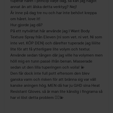
tuperar håret i princip varje dag, så kan jag något 
annat än att älska detta verktyg? Nej! 

Är inne på dag tre nu och har inte behövt kreppa 
om håret, love it! 

Hur gjorde jag då? 

På ett nytvättat hår använde jag I Want Body 
Texture Spray från Eleven (ni som vet, ni vet. Ni som 
inte vet, KÖP DEN) och därefter tuperade jag liiiite 
lite för att få ytterligare lite volym och textur. 
Använde sedan tången där jag ville ha volymen men 
höll mig en tunn passé ifrån benan. Masserade 
sedan ut den lilla tuperingen och voila! 💫

Den får dock inte full pott eftersom den blev 
ganska varm och risken för att bränna sig var väll 
kanske aningen hög, MEN då har ju GHD sina Heat 
Resistant Gloves, så är man lite känslig i fingrarna så 
har vi löst detta problem 🤷‍♀️💫