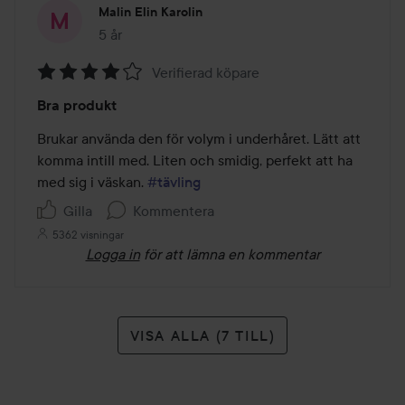
Malin Elin Karolin
5 år
Inlägget skapades 5 år
Verifierad köpare
Betyg:
Bra produkt
4
av
Brukar använda den för volym i underhåret. Lätt att 
5
komma intill med. Liten och smidig, perfekt att ha 
med sig i väskan. 
#tävling
Gilla
Kommentera
5362 visningar
Logga in
för att lämna en kommentar
VISA ALLA (7 TILL)