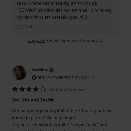
så rekommenderar jag dig att trycka på 
"BEVAKA" så trillar det ner ett mail i din inkorg 
när den finns att beställa igen. 😍💃
Gilla
Logga in
för att lämna en kommentar
Caroline
Användarens roll: Butiksmedarbetare på Lyko.
4 år
Inlägget skapades 4 å
BUTIKSMEDARBETARE PÅ LYKO
Verifierad köpare
Betyg:
Yes, Yes and Yes!❤️
4
av
Denna goding har jag kollat in ett bra tag och nu 
5
kunde jag inte hålla mig längre! 

Jag är ju ett sådant så kallat "volym-freak" och 