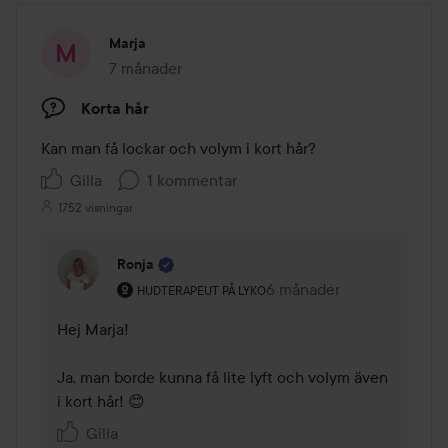
Marja
7 månader
Inlägget skapades 7 månader
Korta hår
Kan man få lockar och volym i kort hår?
Gilla
1 kommentar
1752 visningar
Ronja
Användarens roll: Hudterapeut på Lyko.
6 månader
Kommentaren lades 6 må
HUDTERAPEUT PÅ LYKO
Hej Marja! 

Ja, man borde kunna få lite lyft och volym även 
i kort hår! 😊
Gilla