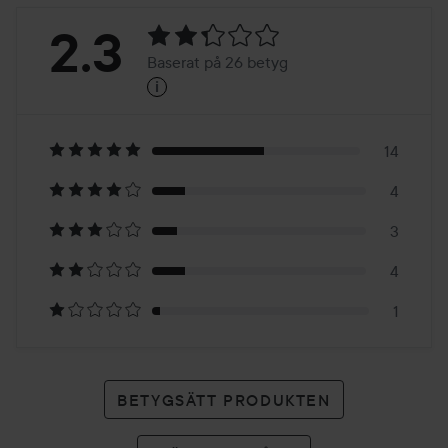
Betyg:
2.3
Baserat på 26 betyg
i
2.3
Baserat
på
14
4
26
3
betyg
4
1
BETYGSÄTT PRODUKTEN