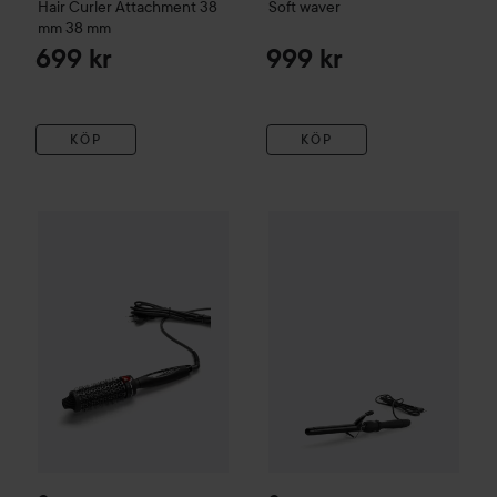
Hair Curler Attachment 38
Soft waver
mm
38 mm
699 kr
999 kr
KÖP
KÖP
Cera
IR Hotstyling brush
38 mm
Cera
Curly Iron
25 mm
599 kr
649 kr