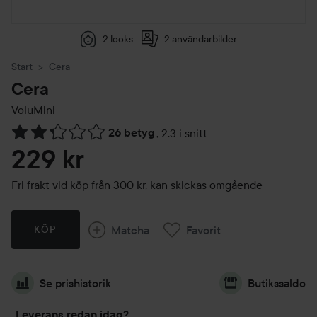
2 looks
2 användarbilder
Start
Cera
Cera
VoluMini
26 betyg
,
2.3 i snitt
Hoppa till Betyg & kommentarer
229 kr
Fri frakt vid köp från 300 kr, kan skickas omgående
Matcha
Favorit
KÖP
Se prishistorik
Butikssaldo
Leverans redan idag?