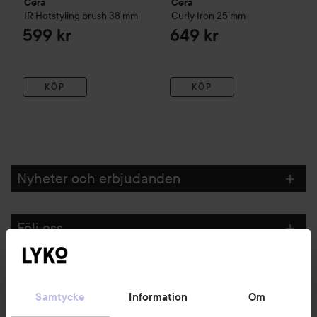
Cera
Cera
IR Hotstyling brush
38 mm
Curly Iron
25 mm
599 kr
649 kr
KÖP
KÖP
Nyheter och erbjudanden
Följ oss
Kundservice
Samtycke
Information
Om