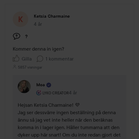
Ketsia Charmaine
4 år
Inlägget skapades 4 år
?
Kommer denna in igen?
Gilla
1 kommentar
5857 visningar
Moa
Användarens roll: Lyko Creator.
4 år
Kommentaren lades 4 år
LYKO CREATOR
Hejsan Ketsia Charmaine! 💜

Jag ser dessvärre ingen beställning på denna 
ännu så jag vet inte heller när den beräknas 
komma in i lager igen. Håller tummarna att den 
dyker upp här snart! Om du inte redan gjort det 