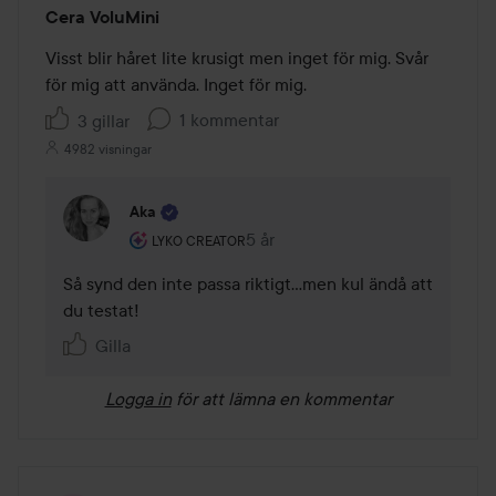
Betyg:
Cera VoluMini
3
av
Visst blir håret lite krusigt men inget för mig. Svår 
5
för mig att använda. Inget för mig.
1 kommentar
3 gillar
4982 visningar
Aka
Användarens roll: Lyko Creator.
5 år
Kommentaren lades 5 år
LYKO CREATOR
Så synd den inte passa riktigt...men kul ändå att 
du testat! 
Gilla
Logga in
för att lämna en kommentar