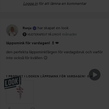
Logga in
för att lämna en kommentar
har skapat en look
Ronja
Användarens roll: Hudterapeut på Lyko.
4 månader
Inlägget skapades 4 månader
HUDTERAPEUT PÅ LYKO
läppsmink för vardagen! 💄💋
den perfekta läppsminkfärgen för vardagsbruk och varför 
inte också för kvällen 😉
1 PRODUKT I LOOKEN LÄPPSMINK FÖR VARDAGEN! 💄💋