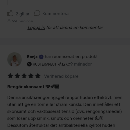
Kommentera
2 gillar
990 visningar
Logga in
för att lämna en kommentar
har recenserat en produkt
Ronja
Användarens roll: Hudterapeut på Lyko.
9 månader
Inlägget skapades 9 månader
HUDTERAPEUT PÅ LYKO
Verifierad köpare
Betyg:
Rengör skonsamt 🩵🛀🏼
5
av
Denna ansiktsrengöringsgel rengör huden effektivt, men 
5
utan att ge en torr eller stram känsla. Den innehåller ett 
skonsamt och växtbaserat tensid (dvs. rengöringsmedel) 
som löser upp smink, smuts och orenheter 💪🏼 
Dessutom återfuktar det antibakteriella xylitol huden 