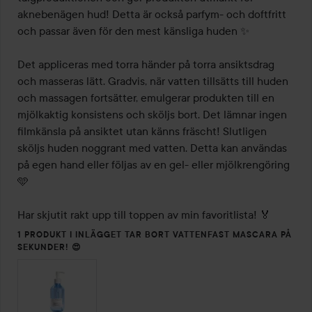
aknebenägen hud! Detta är också parfym- och doftfritt 
och passar även för den mest känsliga huden ✨

Det appliceras med torra händer på torra ansiktsdrag 
och masseras lätt. Gradvis, när vatten tillsätts till huden 
och massagen fortsätter, emulgerar produkten till en 
mjölkaktig konsistens och sköljs bort. Det lämnar ingen 
filmkänsla på ansiktet utan känns fräscht! Slutligen 
sköljs huden noggrant med vatten. Detta kan användas 
på egen hand eller följas av en gel- eller mjölkrengöring 
🩵

Har skjutit rakt upp till toppen av min favoritlista! 🏅
1 PRODUKT I INLÄGGET TAR BORT VATTENFAST MASCARA PÅ
SEKUNDER! 😍