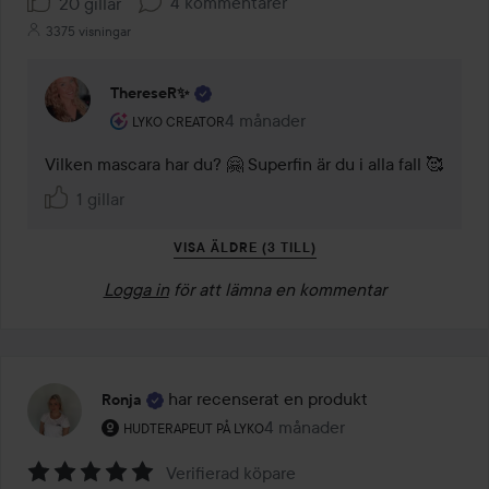
4 kommentarer
20 gillar
3375 visningar
ThereseR✨
Användarens roll: Lyko Creator.
4 månader
Kommentaren lades 4 månader
LYKO CREATOR
Vilken mascara har du? 🤗 Superfin är du i alla fall 🥰
1 gillar
VISA ÄLDRE (3 TILL)
Logga in
för att lämna en kommentar
har recenserat en produkt
Ronja
Användarens roll: Hudterapeut på Lyko.
4 månader
Inlägget skapades 4 månader
HUDTERAPEUT PÅ LYKO
Verifierad köpare