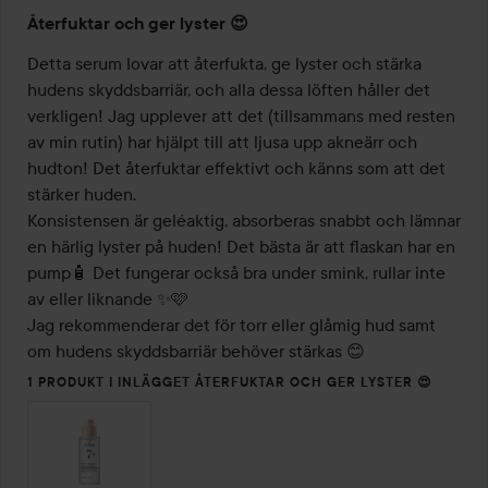
Betyg:
Återfuktar och ger lyster 😍
5
av
Detta serum lovar att återfukta, ge lyster och stärka 
5
hudens skyddsbarriär, och alla dessa löften håller det 
verkligen! Jag upplever att det (tillsammans med resten 
av min rutin) har hjälpt till att ljusa upp akneärr och 
hudton! Det återfuktar effektivt och känns som att det 
stärker huden.

Konsistensen är geléaktig, absorberas snabbt och lämnar 
en härlig lyster på huden! Det bästa är att flaskan har en 
pump🧴 Det fungerar också bra under smink, rullar inte 
av eller liknande ✨🩷

Jag rekommenderar det för torr eller glåmig hud samt 
om hudens skyddsbarriär behöver stärkas 😊
1 PRODUKT I INLÄGGET ÅTERFUKTAR OCH GER LYSTER 😍