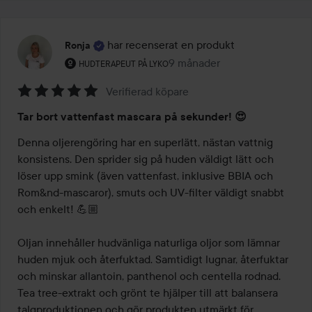
har recenserat en produkt
Ronja
Användarens roll: Hudterapeut på Lyko.
9 månader
Inlägget skapades 9 månader
HUDTERAPEUT PÅ LYKO
Verifierad köpare
Betyg:
Tar bort vattenfast mascara på sekunder! 😍
5
av
Denna oljerengöring har en superlätt, nästan vattnig 
5
konsistens. Den sprider sig på huden väldigt lätt och 
löser upp smink (även vattenfast, inklusive BBIA och 
Rom&nd-mascaror), smuts och UV-filter väldigt snabbt 
och enkelt! 💪🏼

Oljan innehåller hudvänliga naturliga oljor som lämnar 
huden mjuk och återfuktad. Samtidigt lugnar, återfuktar 
och minskar allantoin, panthenol och centella rodnad. 
Tea tree-extrakt och grönt te hjälper till att balansera 
talgproduktionen och gör produkten utmärkt för 