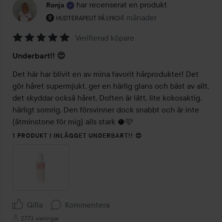
har recenserat en produkt
Ronja
Användarens roll: Hudterapeut på Lyko.
4 månader
Inlägget skapades 4 månader
HUDTERAPEUT PÅ LYKO
Verifierad köpare
Betyg:
Underbart!! 😍
5
av
Det här har blivit en av mina favorit hårprodukter! Det 
5
gör håret supermjukt, ger en härlig glans och bäst av allt, 
det skyddar också håret. Doften är lätt, lite kokosaktig, 
härligt somrig. Den försvinner dock snabbt och är inte 
(åtminstone för mig) alls stark 🥥🩷
1 PRODUKT I INLÄGGET UNDERBART!! 😍
Gilla
Kommentera
2773 visningar