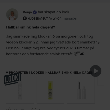
har skapat en look
Ronja
Användarens roll: Hudterapeut på Lyko.
4 månader
Inlägget skapades 4 månader
HUDTERAPEUT PÅ LYKO
Hållbar smink hela dagen!?
Jag sminkade mig klockan 6 på morgonen och tog 
videon klockan 22, innan jag tvättade bort sminket! 🫧 
Den höll enligt mig bra, vad tycker du? 8 timmar på 
kontoret och fortfarande smink efteråt 😴🛋️
9 PRODUKTER I LOOKEN HÅLLBAR SMINK HELA DAGEN!?
HOPPA ÖVER SEKTIONEN