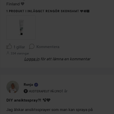
Finland 💙
1 PRODUKT I INLÄGGET RENGÖR SKONSAMT 🩵🛀🏼
Kommentera
1 gillar
334 visningar
Logga in
för att lämna en kommentar
Ronja
Användarens roll: Hudterapeut på Lyko.
1 år
Inlägget skapades 1 år
HUDTERAPEUT PÅ LYKO
DIY ansiktsspray?! 🫧🩵
Jag älskar ansiktssprayer som man kan spraya på 