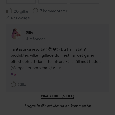
7 kommentarer
20 gillar
1264 visningar
Silje
4 månader
Kommentaren lades 4 månader
Fantastiska resultat! 😍❤️✨️ Du har listat 9 
produkter, vilken gillade du mest när det gäller 
effekt och att den inte irriterar/är snäll mot huden 
(så inga fler problem 😅)🤍✨️
Gilla
VISA ÄLDRE (6 TILL)
Logga in
för att lämna en kommentar