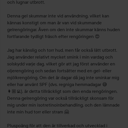
och lugnar utbrott.

Denna gel skummar inte vid användning, vilket kan 
kännas konstigt om man är van vid skummande 
gelrengöringar. Även om den inte skummar känns huden 
fortfarande tydligt fräsch efter rengöringen 😍

Jag har känslig och torr hud, men får också lätt utbrott. 
Jag använder relativt mycket smink i min vardag och 
solskydd varje dag, vilket gör att jag först använder en 
oljerengöring och sedan fortsätter med en gel- eller 
mjölkrengöring. Om det är dagar då jag inte sminkar mig 
eller har använt SPF (dvs. regniga hemmadagar 😅
👩🏼‍💻), är detta tillräckligt som den enda rengöringen.

Denna gelrengöring var också tillräckligt skonsam för 
mig under min isotretinoinbehandling, och den lämnade 
inte min hud torr eller stram 🤗

Pluspoäng för att den är tillverkad och utvecklad i 