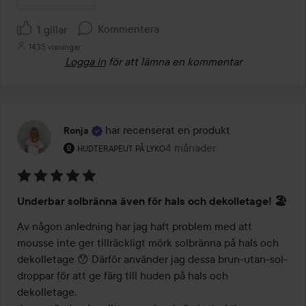
Kommentera
1 gillar
1435 visningar
Logga in
för att lämna en kommentar
har recenserat en produkt
Ronja
Användarens roll: Hudterapeut på Lyko.
4 månader
Inlägget skapades 4 månader
HUDTERAPEUT PÅ LYKO
Betyg:
Underbar solbränna även för hals och dekolletage! 🏖️
5
av
Av någon anledning har jag haft problem med att 
5
mousse inte ger tillräckligt mörk solbränna på hals och 
dekolletage 😯 Därför använder jag dessa brun-utan-sol-
droppar för att ge färg till huden på hals och 
dekolletage.
