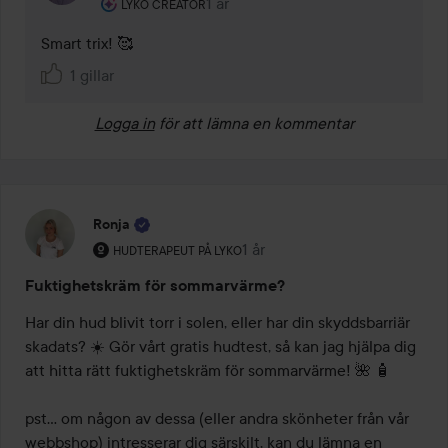
Användarens roll: Lyko Creator.
1 år
Kommentaren lades 1 år
LYKO CREATOR
Smart trix! 🥰
1 gillar
Logga in
för att lämna en kommentar
Ronja
Användarens roll: Hudterapeut på Lyko.
1 år
Inlägget skapades 1 år
HUDTERAPEUT PÅ LYKO
Fuktighetskräm för sommarvärme?
Har din hud blivit torr i solen, eller har din skyddsbarriär 
skadats? ☀️ Gör vårt gratis hudtest, så kan jag hjälpa dig 
att hitta rätt fuktighetskräm för sommarvärme! 🌺 🧴

pst... om någon av dessa (eller andra skönheter från vår 
webbshop) intresserar dig särskilt, kan du lämna en 