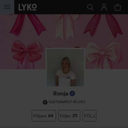
HOPPA TILL INNEHÅLLET
Ronja
HUDTERAPEUT PÅ LYKO
Följare
64
Följer
25
FÖLJ