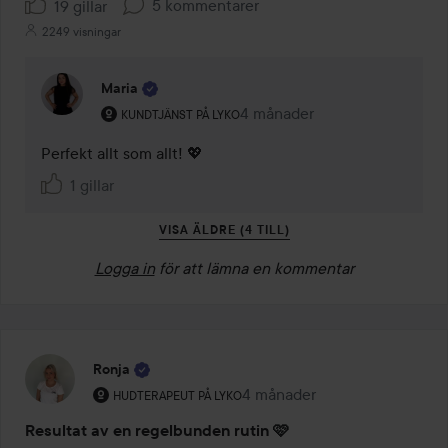
5 kommentarer
19 gillar
2249 visningar
Maria
Användarens roll: Kundtjänst på Lyko.
4 månader
Kommentaren lades 4 månad
KUNDTJÄNST PÅ LYKO
Perfekt allt som allt! 💖
1 gillar
VISA ÄLDRE (4 TILL)
Logga in
för att lämna en kommentar
Ronja
Användarens roll: Hudterapeut på Lyko.
4 månader
Inlägget skapades 4 månader
HUDTERAPEUT PÅ LYKO
Resultat av en regelbunden rutin 🩷