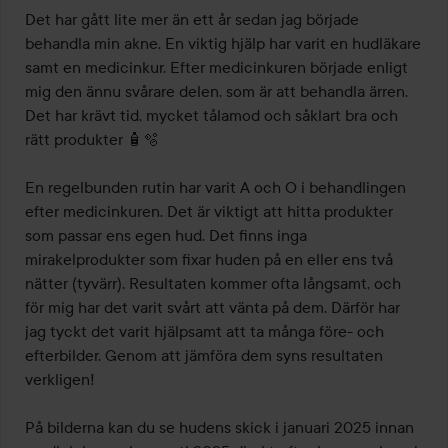
Det har gått lite mer än ett år sedan jag började 
behandla min akne. En viktig hjälp har varit en hudläkare 
samt en medicinkur. Efter medicinkuren började enligt 
mig den ännu svårare delen, som är att behandla ärren. 
Det har krävt tid, mycket tålamod och såklart bra och 
rätt produkter 🧴🫧 

En regelbunden rutin har varit A och O i behandlingen 
efter medicinkuren. Det är viktigt att hitta produkter 
som passar ens egen hud. Det finns inga 
mirakelprodukter som fixar huden på en eller ens två 
nätter (tyvärr). Resultaten kommer ofta långsamt, och 
för mig har det varit svårt att vänta på dem. Därför har 
jag tyckt det varit hjälpsamt att ta många före- och 
efterbilder. Genom att jämföra dem syns resultaten 
verkligen!  

På bilderna kan du se hudens skick i januari 2025 innan 