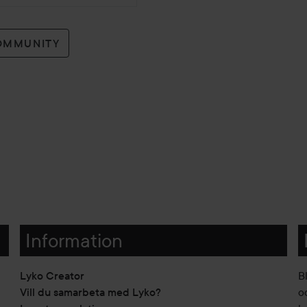
OMMUNITY
Information
Lyko Creator
B
Vill du samarbeta med Lyko?
o