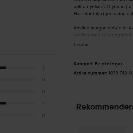
cellförnyelsen), Glycerin (
Hasselnötolja (ger näring oc
Använd morgon och/ eller kvä
rörelser, med koncentration 
ryggens nedre del). För att h
Läs mer
stretching som uppstår vid gr
Appliceringsmetod som förkl
Bristningar
Kategori
:
2
175 ml
1078-748-0
Artikelnummer
:
0
0
2
Rekommendera
0
Kampanj 25%
Scan
SPONSRAD