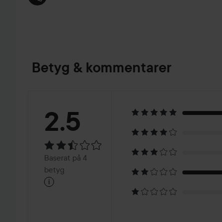
Betyg & kommentarer
Betyg:
2.5
2.5
Baserat
Baserat på 4
på
betyg
i
4