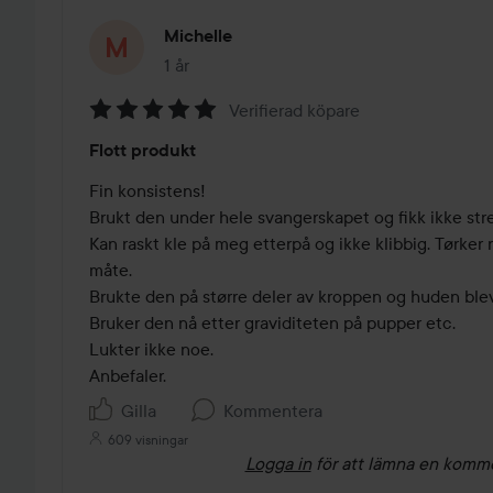
Michelle
1 år
Inlägget skapades 1 år
Verifierad köpare
Betyg:
Flott produkt
5
av
Fin konsistens!

5
Brukt den under hele svangerskapet og fikk ikke stre
Kan raskt kle på meg etterpå og ikke klibbig. Tørker r
måte. 

Brukte den på større deler av kroppen og huden blev 
Bruker den nå etter graviditeten på pupper etc. 

Lukter ikke noe.

Anbefaler. 
Gilla
Kommentera
609 visningar
Logga in
för att lämna en komm