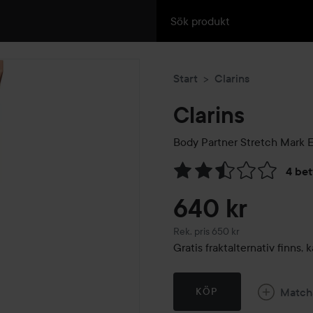
Start
Clarins
Clarins
Body Partner Stretch Mark 
4 be
Hoppa till Betyg & komment
640 kr
Rekommenderat pris 650 kr
Rek. pris 650 kr
Gratis fraktalternativ finns
Match
KÖP