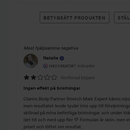
betyg
BETYGSÄTT PRODUKTEN
STÄ
Mest hjälpsamma negativa
Natalie
Användarens roll: Lyko Creator.
7 månader
Inlägget skapades 7 månad
LYKO CREATOR
Verifierad köpare
Betyg:
Ingen effekt på bristningar
2
av
Clarins Body Partner Stretch Mark Expert känns mju
5
men resultatet levde tyvärr inte upp till förväntning
skillnad på mina befintliga bristningar, och under ti
det till och med upp fler 💛 Formulan är skön, men eff
priset och löftet om resultat.