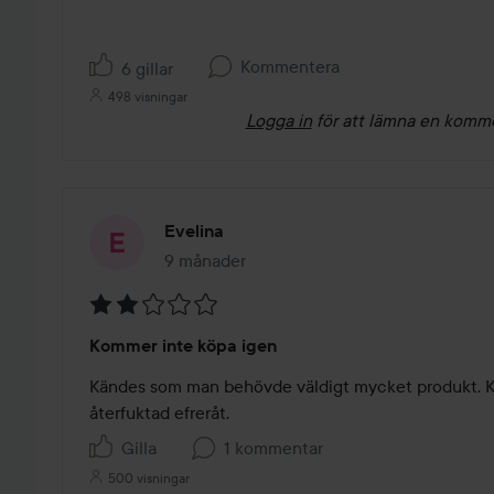
Kommentera
6 gillar
498 visningar
Logga in
för att lämna en komm
Evelina
9 månader
Inlägget skapades 9 månader
Betyg:
Kommer inte köpa igen
2
av
Kändes som man behövde väldigt mycket produkt. Kä
5
återfuktad efreråt. 
Gilla
1 kommentar
500 visningar