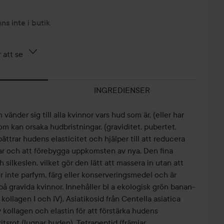
nns inte i butik
 att se
INGREDIENSER
nder sig till alla kvinnor vars hud som är, (eller har
som kan orsaka hudbristningar, (graviditet, pubertet,
ättrar hudens elasticitet och hjälper till att reducera
ar och att förebygga uppkomsten av nya. Den fina
silkeslen, vilket gör den lätt att massera in utan att
er inte parfym, färg eller konserveringsmedel och är
å gravida kvinnor. Innehåller bl a ekologisk grön banan-
kollagen I och IV), Asiatikosid från Centella asiatica
kollagen och elastin för att förstärka hudens
ritsrot (lugnar huden), Tetrapeptid (främjar