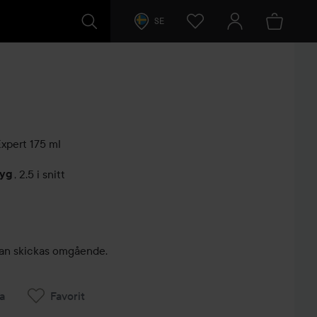
SE
Expert
175 ml
tyg
,
2.5 i snitt
arer
, kan skickas omgående.
a
Favorit