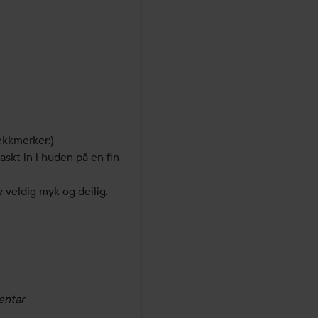
kkmerker:) 

askt in i huden på en fin 
veldig myk og deilig. 
entar