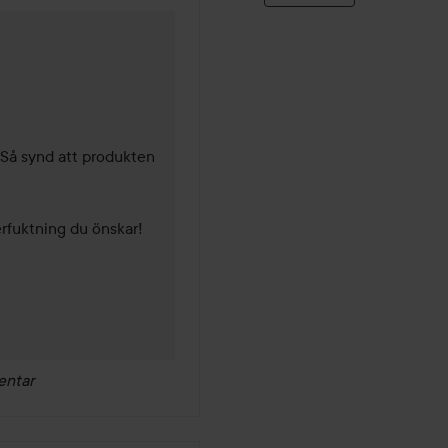
ader
 Så synd att produkten 
rfuktning du önskar! 
entar