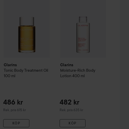
Rekommenderat pris 615 kr
Tidigare pris 49 kr
Clarins
Clarins
Tonic Body Treatment Oil
Moisture-Rich Body
100 ml
Lotion
400 ml
486 kr
482 kr
Rekommenderat pris 615 kr
Rekommenderat pris 635 kr
Rek. pris 615 kr
Rek. pris 635 kr
KÖP
KÖP