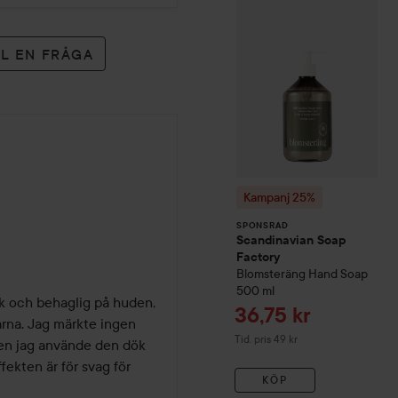
LL EN FRÅGA
Kampanj 25%
er
SPONSRAD
Scandinavian Soap
Factory
Blomsteräng
Hand Soap
500 ml
k och behaglig på huden, 
Reapris
36,75 kr
arna. Jag märkte ingen 
Tidigare pris 49 kr
Tid. pris 49 kr
den jag använde den dök 
ekten är för svag för 
KÖP