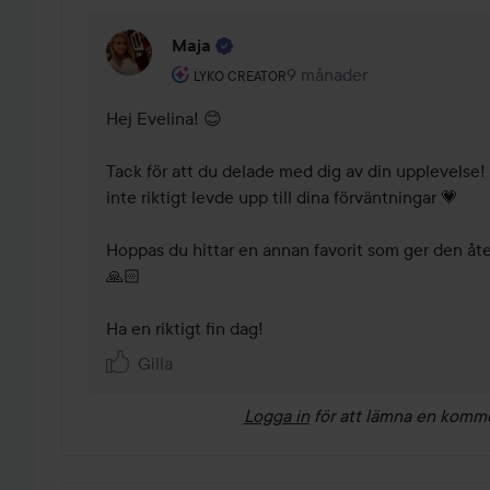
Maja
Användarens roll: Lyko Creator.
9 månader
Kommentaren lades 9 mån
LYKO CREATOR
Hej Evelina! 😊 

Tack för att du delade med dig av din upplevelse!
inte riktigt levde upp till dina förväntningar 💗 

Hoppas du hittar en annan favorit som ger den åte
🙏🏻 

Ha en riktigt fin dag! 
Gilla
Logga in
för att lämna en komm