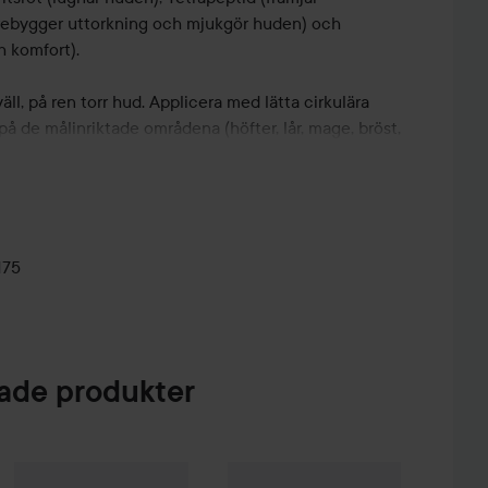
förebygger uttorkning och mjukgör huden) och
h komfort).
ll, på ren torr hud. Applicera med lätta cirkulära
på de målinriktade områdena (höfter, lår, mage, bröst,
jälpa huden att förbereda sig inför den naturliga
aviditet, applicera och följ Clarins specifika
aras i produktens förpackning.
175
de produkter
Reapris
486 kr
36,75 kr
dinavian Soap Factory
Clarins
Tonic Body Treatment Oil
Blomsteräng
Clarins
100 ml
Hand Soap
Moisture-Rich Body Lotion
500 ml