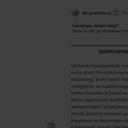
Se prishistorik
Fi
Leverans redan idag?
Skriv in ditt postnummer för
BESKRIVNING
Vårdande kroppsprodukt som vä
varit), utsatt för uttänjning 
viktökning). Body Expert förb
synligheten av hudbristning
creme-formulan är fräsch och 
lämna några rester. Innehåll
dermatologiskt testad även p
extrakt (boostar syntesen av 
(begränsar nedbrytningen av 
stödvävnad), extrakt från lak