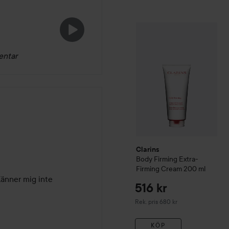
Clarins
Body Firming Extra
entar
Clarins
Body Firming Extra-
Firming Cream
200 ml
nner mig inte 
516 kr
Rekommenderat pris 680 kr
Rek. pris 680 kr
KÖP