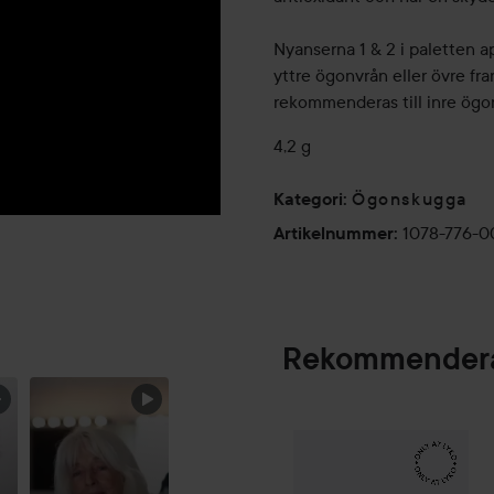
Nyanserna 1 & 2 i paletten a
yttre ögonvrån eller övre fra
rekommenderas till inre ögo
4,2 g
Ögonskugga
Kategori
:
1078-776-
Artikelnummer
:
Rekommendera
Make Up Store
Cov
SPONSRAD