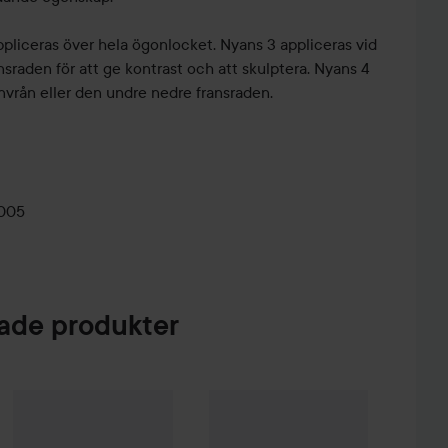
ppliceras över hela ögonlocket. Nyans 3 appliceras vid
nsraden för att ge kontrast och att skulptera. Nyans 4
nvrån eller den undre nedre fransraden.
0005
de produkter
er All Mix
The Original
179 kr
Clarins
Ombre 4-Colour Eyeshadow Palette
Clinique
All About Shadow Quad
01 Bronze Graduti
C