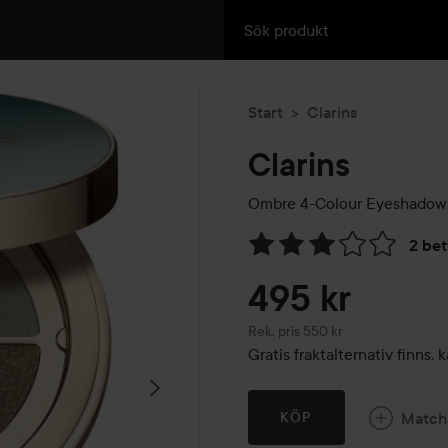
Start
Clarins
Clarins
Ombre 4-Colour Eyeshadow 
2 be
Hoppa till Betyg & komment
495 kr
Rekommenderat pris 550 kr
Rek. pris 550 kr
Gratis fraktalternativ finns
Match
KÖP