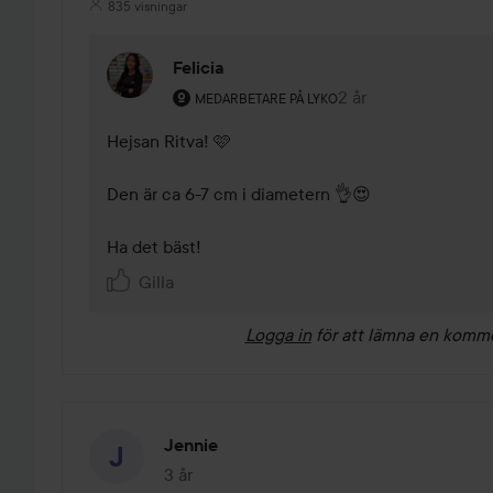
835 visningar
Felicia
Användarens roll: Medarbetare på Lyko.
2 år
Kommentaren lades 
MEDARBETARE PÅ LYKO
Hejsan Ritva! 🩷

Den är ca 6-7 cm i diametern 👌😍

Ha det bäst! 
Gilla
Logga in
för att lämna en komm
Jennie
3 år
Inlägget skapades 3 år