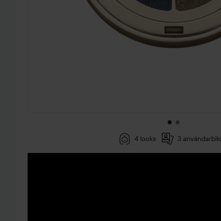
4 looks
3 användarbil