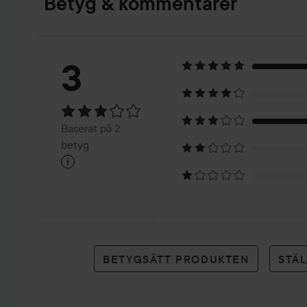
Betyg & kommentarer
Betyg:
3
3
Baserat
Baserat på 2
på
betyg
i
2
betyg
BETYGSÄTT PRODUKTEN
STÄ