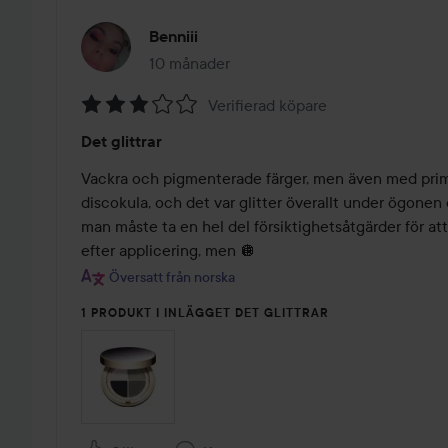
Benniii
10 månader
Inlägget skapades 10 månader
Verifierad köpare
Betyg:
Det glittrar
3
av
Vackra och pigmenterade färger, men även med prime
5
discokula, och det var glitter överallt under ögonen 
man måste ta en hel del försiktighetsåtgärder för att 
efter applicering, men 🪩
Översatt från norska
1 PRODUKT I INLÄGGET DET GLITTRAR