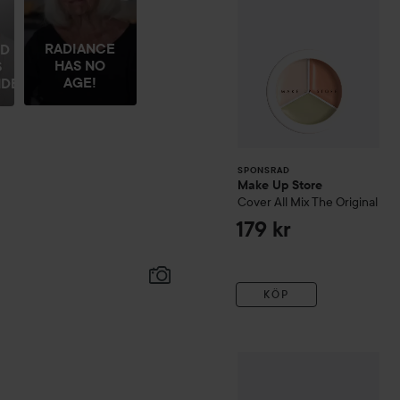
RADIANCE
ED
HAS NO
S
AGE!
E...
SPONSRAD
Make Up Store
Cover All Mix
The Original
179 kr
KÖP
Sigma Beauty
Eyeshadow 