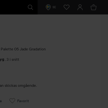
SE
Palette
05 Jade Gradation
tyg
,
3 i snitt
arer
, kan skickas omgående.
a
Favorit