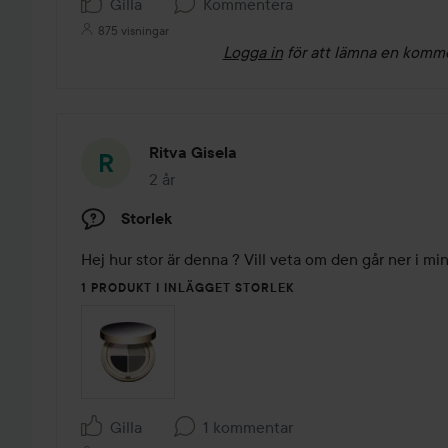
Gilla
Kommentera
875 visningar
Logga in
för att lämna en komm
Ritva Gisela
2 år
Inlägget skapades 2 år
Storlek
Hej hur stor är denna ? Vill veta om den går ner i min
1 PRODUKT I INLÄGGET STORLEK
Gilla
1 kommentar