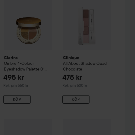
Clarins
Clinique
Ombre 4-Colour
All About Shadow Quad
Eyeshadow Palette
01
Chocolate
Bronze Gradution
495 kr
475 kr
Rekommenderat pris 550 kr
Rekommenderat pris 530 kr
Rek. pris 550 kr
Rek. pris 530 kr
KÖP
KÖP
Quad
Yves Saint Laurent
Tiramisu
Couture Mini Clutch Valentines Edition
125
259 kr
Clinique
All About Shadow Duo
Lik