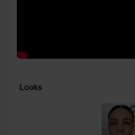
HOPPA TILL PRODUKTINFORMATION
Looks
DAGENS
ENASTÅENDE
SMINK
🤩
HOPPA ÖVER SEKTIONEN