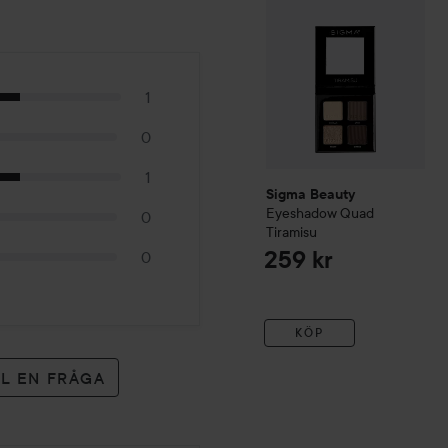
1
0
1
Sigma Beauty
Eyeshadow Quad
0
Tiramisu
259 kr
0
KÖP
LL EN FRÅGA