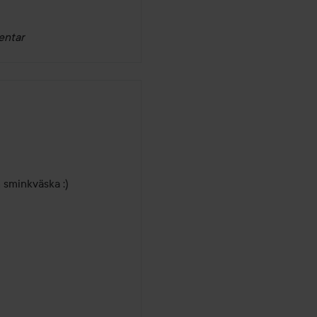
entar
 sminkväska :) 