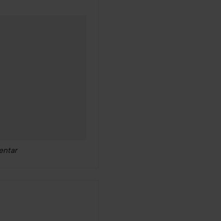
2 år
entar