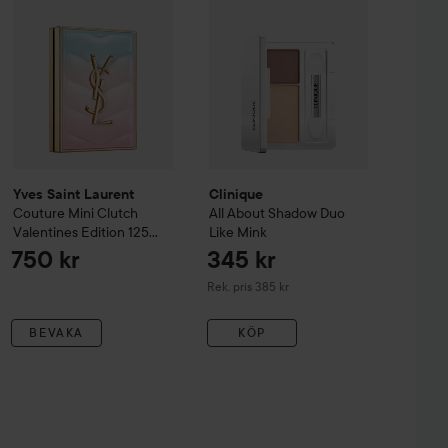
Yves Saint Laurent
Clinique
Couture Mini Clutch
All About Shadow Duo
Valentines Edition
125
Like Mink
Endless Love
750 kr
345 kr
Rekommenderat pris 385 kr
Rek. pris 385 kr
BEVAKA
KÖP