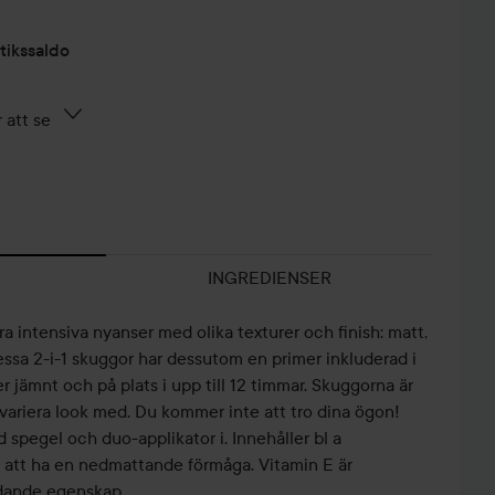
tikssaldo
 att se
INGREDIENSER
a intensiva nyanser med olika texturer och finish: matt,
Dessa 2-i-1 skuggor har dessutom en primer inkluderad i
r jämnt och på plats i upp till 12 timmar. Skuggorna är
variera look med. Du kommer inte att tro dina ögon!
spegel och duo-applikator i. Innehåller bl a
 att ha en nedmattande förmåga. Vitamin E är
ddande egenskap.