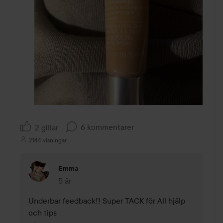
6 kommentarer
2 gillar
2144 visningar
Emma
5 år
Kommentaren lades 5 år
Underbar feedback!! Super TACK för All hjälp 
och tips