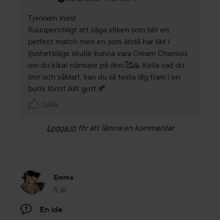
Tjenixen Inés!

Suuupertrixigt att säga vilken som blir en 
perfect match men en som ändå har likt i 
ljushetsläge skulle kunna vara Cream Chamois 
om du kikar närmare på den.🥰🙏 Kolla vad du 
tror och såklart, kan du så testa dig fram i en 
butik först! Allt gott.🍂
Gilla
Logga in
för att lämna en kommentar
Emma
5 år
Inlägget skapades 5 år
En ide