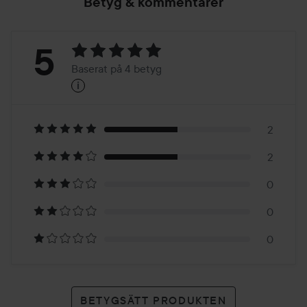
Betyg & kommentarer
Betyg:
5
Baserat på 4 betyg
i
5
Baserat
på
2
2
4
0
betyg
0
0
BETYGSÄTT PRODUKTEN