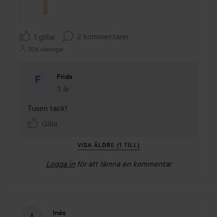
2 kommentarer
1 gillar
1126 visningar
Frida
3 år
Kommentaren lades 3 år
Tusen tack! 
Gilla
VISA ÄLDRE (1 TILL)
Logga in
för att lämna en kommentar
Inés