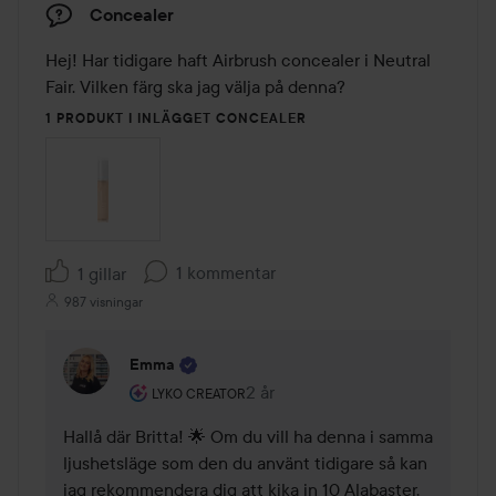
Concealer
Hej! Har tidigare haft Airbrush concealer i Neutral 
Fair. Vilken färg ska jag välja på denna?
1 PRODUKT I INLÄGGET CONCEALER
1 kommentar
1 gillar
987 visningar
Emma
Användarens roll: Lyko Creator.
2 år
Kommentaren lades 2 år
LYKO CREATOR
Hallå där Britta! 🌟 Om du vill ha denna i samma 
ljushetsläge som den du använt tidigare så kan 
jag rekommendera dig att kika in 10 Alabaster, 