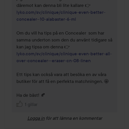
däremot kan denna bli lite kallare 👉 
lyko.com/sv/clinique/clinique-even-better-
concealer--10-alabaster-6-ml
Om du vill ha tips på en Concealer  som har 
samma underton som den du använt tidigare så 
kan jag tipsa om denna 👉 
lyko.com/sv/clinique/clinique-even-better-all-
over-concealer---eraser-cn-08-linen
Ett tips kan också vara att besöka en av våra 
butiker för att få en perfekta matchningen. 🤩

Ha de bäst! 🍂
1 gillar
Logga in
för att lämna en kommentar