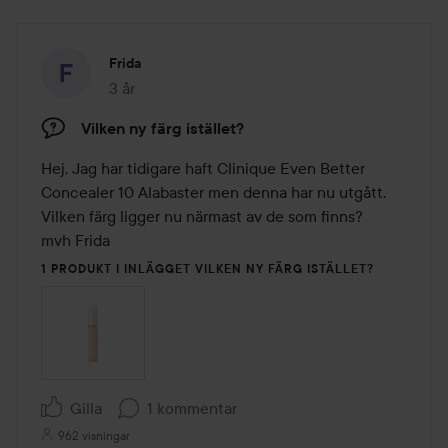
Frida
3 år
Inlägget skapades 3 år
Vilken ny färg istället?
Hej, Jag har tidigare haft Clinique Even Better 
Concealer 10 Alabaster men denna har nu utgått. 
Vilken färg ligger nu närmast av de som finns?

mvh Frida
1 PRODUKT I INLÄGGET VILKEN NY FÄRG ISTÄLLET?
Gilla
1 kommentar
962 visningar