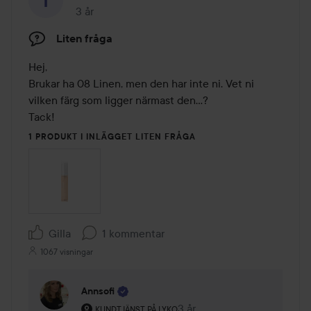
3 år
Inlägget skapades 3 år
Liten fråga
Hej,

Brukar ha 08 Linen, men den har inte ni. Vet ni 
vilken färg som ligger närmast den…?

Tack!
1 PRODUKT I INLÄGGET LITEN FRÅGA
Gilla
1 kommentar
1067 visningar
Annsofi
Användarens roll: Kundtjänst på Lyko.
3 år
Kommentaren lades 3 år
KUNDTJÄNST PÅ LYKO