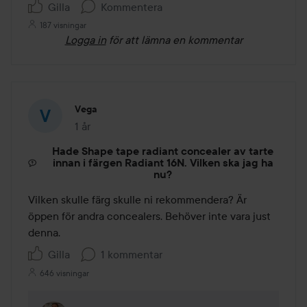
Gilla
Kommentera
187 visningar
Logga in
för att lämna en kommentar
Vega
1 år
Inlägget skapades 1 år
Hade Shape tape radiant concealer av tarte
innan i färgen Radiant 16N. Vilken ska jag ha
nu?
Vilken skulle färg skulle ni rekommendera? Är 
öppen för andra concealers. Behöver inte vara just 
denna.
Gilla
1 kommentar
646 visningar