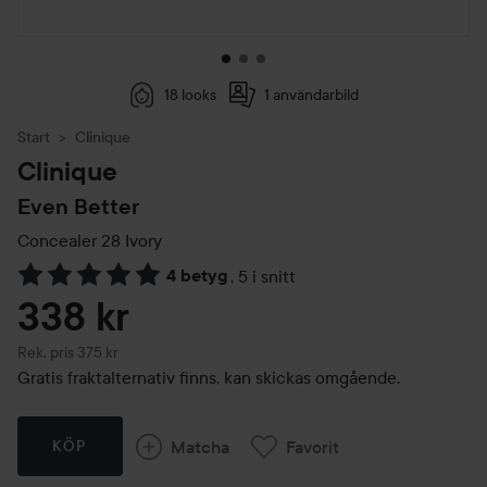
18 looks
1 användarbild
Start
Clinique
Clinique
Even Better
Concealer
28 Ivory
4 betyg
,
5 i snitt
Hoppa till Betyg & kommentarer
338 kr
Rekommenderat pris 375 kr
Rek. pris 375 kr
Gratis fraktalternativ finns, kan skickas omgående.
Matcha
Favorit
KÖP