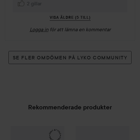
2 gillar
VISA ÄLDRE (5 TILL)
Logga in
för att lämna en kommentar
SE FLER OMDÖMEN PÅ LYKO COMMUNITY
Rekommenderade produkter
Make Up Store
Cover All Mix
The Original
179 kr
Clinique
Even Better
All Over 
SPONSRAD