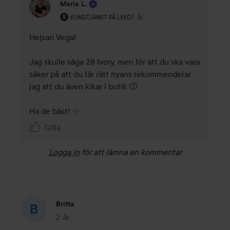
Maria L.
Användarens roll: Kundtjänst på Lyko.
1 år
Kommentaren lades 1 år
KUNDTJÄNST PÅ LYKO
Hejsan Vega! 

Jag skulle säga 28 Ivory, men för att du ska vara 
säker på att du får rätt nyans rekommenderar 
jag att du även kikar i butik 🙂

Ha de bäst! ✨
Gilla
Logga in
för att lämna en kommentar
Britta
2 år
Inlägget skapades 2 år