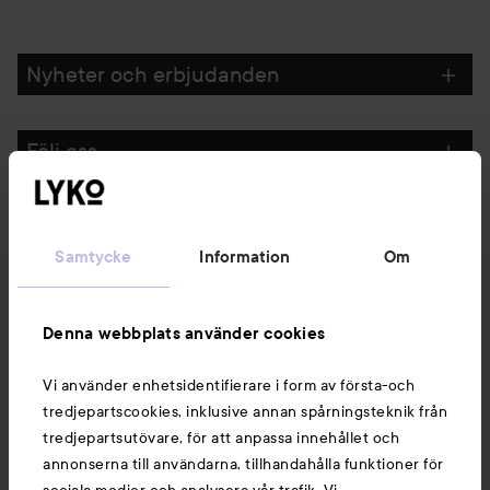
Nyheter och erbjudanden
Följ oss
Kundservice
Samtycke
Information
Om
Information
Denna webbplats använder cookies
Du kanske också gillar
Vi använder enhetsidentifierare i form av första-och
tredjepartscookies, inklusive annan spårningsteknik från
tredjepartsutövare, för att anpassa innehållet och
annonserna till användarna, tillhandahålla funktioner för