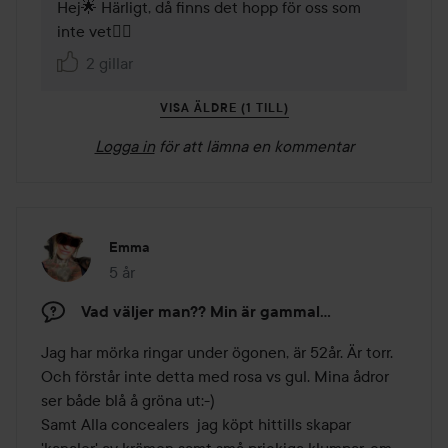
Hej🌟 Härligt, då finns det hopp för oss som 
inte vet👍🏻
2 gillar
VISA ÄLDRE (1 TILL)
Logga in
för att lämna en kommentar
Emma
5 år
Inlägget skapades 5 år
Vad väljer man?? Min är gammal...
Jag har mörka ringar under ögonen, är 52år. Är torr. 

Och förstår inte detta med rosa vs gul. Mina ådror 
ser både blå å gröna ut:-) 

Samt Alla concealers  jag köpt hittills skapar 
'kanaler' av krämen samt små prickiga klumpar, om 