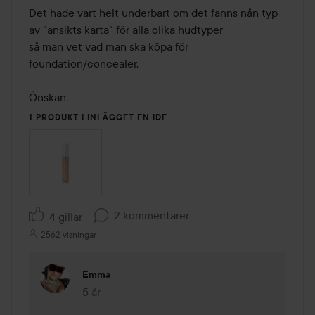
Det hade vart helt underbart om det fanns nån typ 
av "ansikts karta" för alla olika hudtyper 

så man vet vad man ska köpa för 
foundation/concealer. 

Önskan
1 PRODUKT I INLÄGGET EN IDE
2 kommentarer
4 gillar
2562 visningar
Emma
5 år
Kommentaren lades 5 år