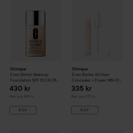
Clinique
Clinique
Even Better
Makeup
Even Better
All Over
Foundation SPF 15
CN 28
Concealer + Eraser
WN 01
Ivory
Flax
430 kr
335 kr
Rekommenderat pris 480 kr
Rekommenderat pris 375 kr
Rek. pris 480 kr
Rek. pris 375 kr
KÖP
KÖP