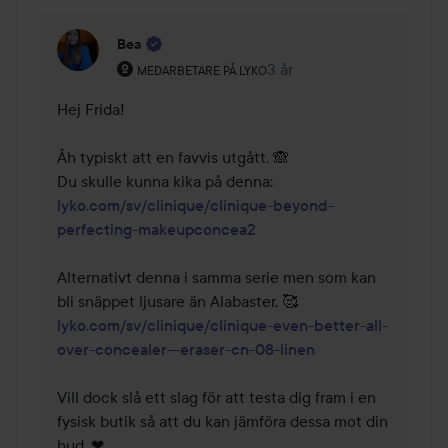
Bea
Användarens roll: Medarbetare på Lyko.
3 år
Kommentaren lades 3 år
MEDARBETARE PÅ LYKO
Hej Frida!

Åh typiskt att en favvis utgått. 🙈 

Du skulle kunna kika på denna: 
lyko.com/sv/clinique/clinique-beyond-
perfecting-makeupconcea2
Alternativt denna i samma serie men som kan 
bli snäppet ljusare än Alabaster. 🥰 
lyko.com/sv/clinique/clinique-even-better-all-
over-concealer---eraser-cn-08-linen
Vill dock slå ett slag för att testa dig fram i en 
fysisk butik så att du kan jämföra dessa mot din 
hud. ❤
