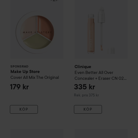
Clinique
SPONSRAD
Make Up Store
Even Better
All Over
Cover All Mix
The Original
Concealer + Eraser
CN 02
Breeze
179 kr
335 kr
Rekommenderat pris 375 kr
Rek. pris 375 kr
KÖP
KÖP
Clinique
Even Better
Makeup Foundation SPF 15
Clinique
Even Better
CN 28 Ivor
All Over 