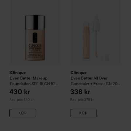
Clinique
Even Better
Makeup Foundation SPF 15
Clinique
Even Better
CN 52 Neut
All Over 
Clinique
Clinique
Even Better
Makeup
Even Better
All Over
Foundation SPF 15
CN 52
Concealer + Eraser
CN 20
Neutral
Fair
430 kr
338 kr
Rekommenderat pris 480 kr
Rekommenderat pris 375 kr
Rek. pris 480 kr
Rek. pris 375 kr
KÖP
KÖP