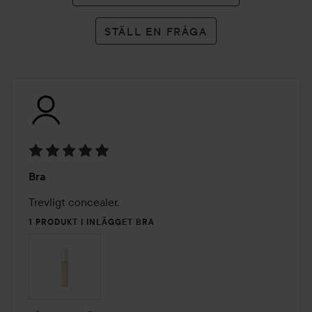
STÄLL EN FRÅGA
Betyg:
Bra
5
av
Trevligt concealer. 
5
1 PRODUKT I INLÄGGET BRA