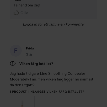
Ta hand om dig!
Gilla
Logga in
för att lämna en kommentar
Frida
3 år
Inlägget skapades 3 år
Vilken färg istället?
Jag hade tidigare Line Smoothing Concealer 
Moderately Fair, men vilken färg ligger nu närmast 
då den utgått?
1 PRODUKT I INLÄGGET VILKEN FÄRG ISTÄLLET?