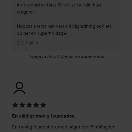
intresserad av först för att se hur din hud 
reagerar.

Hoppas svaret kan vara till vägledning och att 
du har en superfin dag💫
1 gillar
Logga in
för att lämna en kommentar
Betyg:
En väldigt trevlig foundation
5
av
En trevlig foundation, men något dyr för mängden