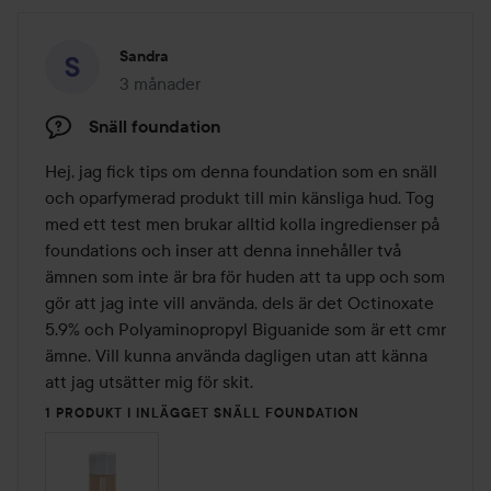
Sandra
3 månader
Inlägget skapades 3 månader
Snäll foundation
Hej, jag fick tips om denna foundation som en snäll 
och oparfymerad produkt till min känsliga hud. Tog 
med ett test men brukar alltid kolla ingredienser på 
foundations och inser att denna innehåller två 
ämnen som inte är bra för huden att ta upp och som 
gör att jag inte vill använda, dels är det Octinoxate 
5.9% och Polyaminopropyl Biguanide som är ett cmr 
ämne. Vill kunna använda dagligen utan att känna 
att jag utsätter mig för skit.
1 PRODUKT I INLÄGGET SNÄLL FOUNDATION