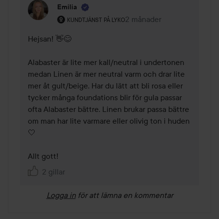
Emilia
Användarens roll: Kundtjänst på Lyko.
2 månader
Kommentaren lades 2 mån
KUNDTJÄNST PÅ LYKO
Hejsan! 👋😊 

Alabaster är lite mer kall/neutral i undertonen 
medan Linen är mer neutral varm och drar lite 
mer åt gult/beige. Har du lätt att bli rosa eller 
tycker många foundations blir för gula passar 
ofta Alabaster bättre. Linen brukar passa bättre 
om man har lite varmare eller olivig ton i huden 
🤍 

Allt gott!
2 gillar
Logga in
för att lämna en kommentar