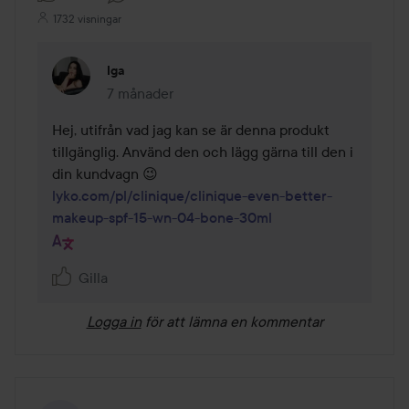
1732 visningar
Iga
7 månader
Kommentaren lades 7 månader
Hej, utifrån vad jag kan se är denna produkt 
tillgänglig. Använd den och lägg gärna till den i 
lyko.com/pl/clinique/clinique-even-better-
makeup-spf-15-wn-04-bone-30ml
Gilla
Logga in
för att lämna en kommentar