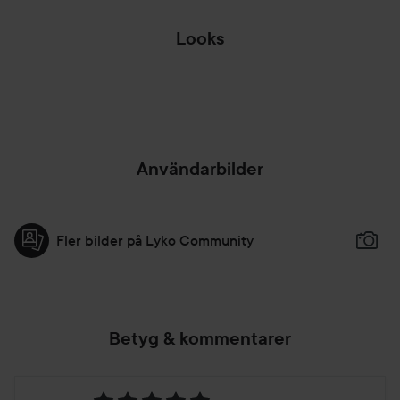
Looks
OTROLIG
PINK 
HOPPA ÖVER SEKTIONEN
Användarbilder
Fler bilder på Lyko Community
Betyg & kommentarer