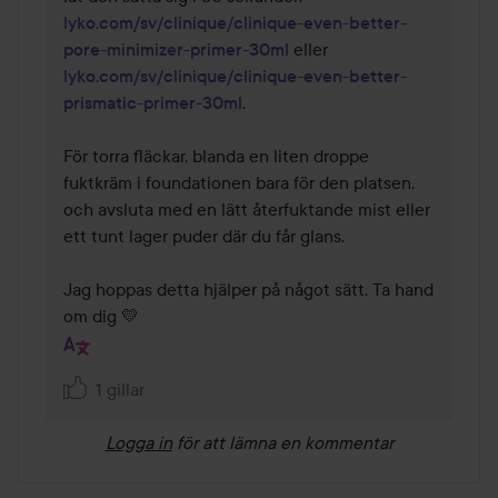
lyko.com/sv/clinique/clinique-even-better-
pore-minimizer-primer-30ml
 eller 
lyko.com/sv/clinique/clinique-even-better-
prismatic-primer-30ml
. 

För torra fläckar, blanda en liten droppe 
fuktkräm i foundationen bara för den platsen, 
och avsluta med en lätt återfuktande mist eller 
ett tunt lager puder där du får glans.

Jag hoppas detta hjälper på något sätt. Ta hand 
om dig 💛
1 gillar
Logga in
för att lämna en kommentar