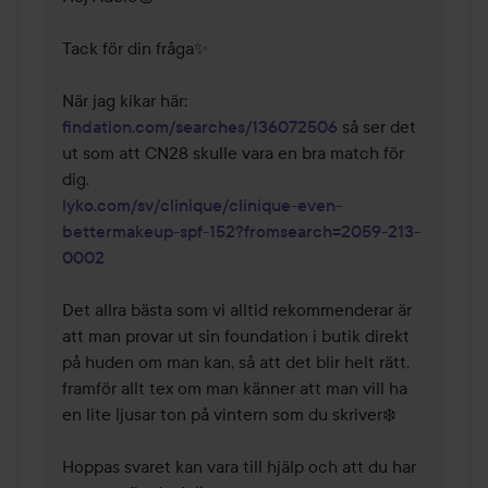
Tack för din fråga✨

När jag kikar här: 
findation.com/searches/136072506
 så ser det 
ut som att CN28 skulle vara en bra match för 
lyko.com/sv/clinique/clinique-even-
bettermakeup-spf-152?fromsearch=2059-213-
0002
Det allra bästa som vi alltid rekommenderar är 
att man provar ut sin foundation i butik direkt 
på huden om man kan, så att det blir helt rätt, 
framför allt tex om man känner att man vill ha 
en lite ljusar ton på vintern som du skriver❄️

Hoppas svaret kan vara till hjälp och att du har 