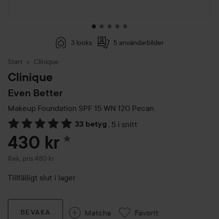
3 looks
5 användarbilder
Start
Clinique
Clinique
Even Better
Makeup Foundation SPF 15
WN 120 Pecan
33 betyg
,
5 i snitt
Hoppa till Betyg & kommentarer
430 kr
*
Rekommenderat pris 480 kr
Rek. pris 480 kr
Tillfälligt slut i lager
Matcha
Favorit
BEVAKA