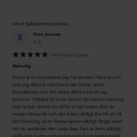
Mest hjälpsamma positiva
Ellen Amanda
8 år
Inlägget skapades 8 år
Verifierad köpare
Betyg:
Naturlig
5
av
Detta är en foundation jag har använt i flera år och 
5
som jag alltid är nöjd med. Har testat andra 
foundations och det slutar alltid med att jag 
kommer  tillbaka till Even Better för vänner omkring 
mig tycker denna ser så fin ut på huden. Den är 
medel täckande och det krävs väldigt lite för att få 
bra täckning, så en flaska räcker väldigt länge, även 
om du använder den varje dag. Den är även väldigt 
snäll mot huden och passar också oss med känslig 