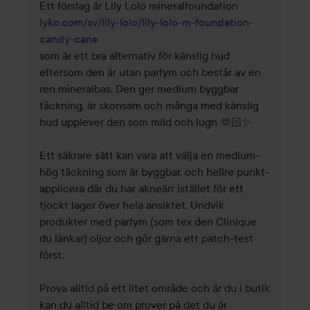
lyko.com/sv/lily-lolo/lily-lolo-m-foundation-
candy-cane
som är ett bra alternativ för känslig hud 
eftersom den är utan parfym och består av en 
ren mineralbas. Den ger medium byggbar 
täckning, är skonsam och många med känslig 
hud upplever den som mild och lugn 🫶🏻✨

Ett säkrare sätt kan vara att välja en medium–
hög täckning som är byggbar, och hellre punkt-
applicera där du har akneärr istället för ett 
tjockt lager över hela ansiktet. Undvik 
produkter med parfym (som tex den Clinique 
du länkar) oljor och gör gärna ett patch-test 
först.

Prova alltid på ett litet område och är du i butik 
kan du alltid be om prover på det du är 