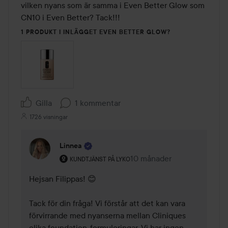
vilken nyans som är samma i Even Better Glow som 
CN10 i Even Better? Tack!!! 
1 PRODUKT I INLÄGGET EVEN BETTER GLOW?
Gilla
1 kommentar
1726 visningar
Linnea
Användarens roll: Kundtjänst på Lyko.
10 månader
Kommentaren lades 10 mån
KUNDTJÄNST PÅ LYKO
Hejsan Filippas! 😊 

Tack för din fråga! Vi förstår att det kan vara 
förvirrande med nyanserna mellan Cliniques 
olika foundation-formuleringar. Vi har ingen 