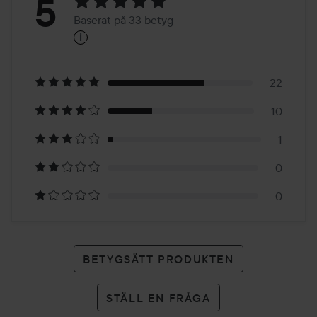
Betyg:
5
Baserat på 33 betyg
i
5
Baserat
på
22
10
33
1
betyg
0
0
BETYGSÄTT PRODUKTEN
STÄLL EN FRÅGA