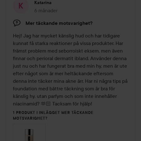
Katarina
6 månader
Inlägget skapades 6 månader
Mer täckande motsvarighet?
Hej! Jag har mycket känslig hud och har tidigare 
kunnat få starka reaktioner på vissa produkter. Har 
främst problem med seborroiskt eksem, men även 
finnar och perioral dermatit ibland. Använder denna 
just nu och har fungerat bra med min hy, men är ute 
efter något som är mer heltäckande eftersom 
denna inte täcker mina akne ärr. Har ni några tips på 
foundation med bättre täckning som är bra för 
känslig hy, utan parfym och som inte innehåller 
niacinamid? 🫶🏻 Tacksam för hjälp!
1 PRODUKT I INLÄGGET MER TÄCKANDE
MOTSVARIGHET?