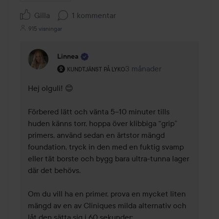
Gilla
1 kommentar
915 visningar
Linnea
Användarens roll: Kundtjänst på Lyko.
3 månader
Kommentaren lades 3 mån
KUNDTJÄNST PÅ LYKO
Hej olguli! 😊 

Förbered lätt och vänta 5–10 minuter tills 
huden känns torr, hoppa över klibbiga “grip” 
primers, använd sedan en ärtstor mängd 
foundation, tryck in den med en fuktig svamp 
eller tät borste och bygg bara ultra-tunna lager 
där det behövs. 

Om du vill ha en primer, prova en mycket liten 
mängd av en av Cliniques milda alternativ och 
låt den sätta sig i 60 sekunder: 