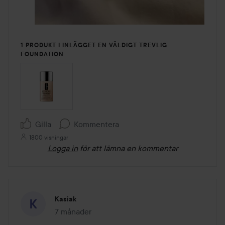
1 PRODUKT I INLÄGGET EN VÄLDIGT TREVLIG
FOUNDATION
Gilla
Kommentera
1800 visningar
Logga in
för att lämna en kommentar
Kasiak
7 månader
Inlägget skapades 7 månader