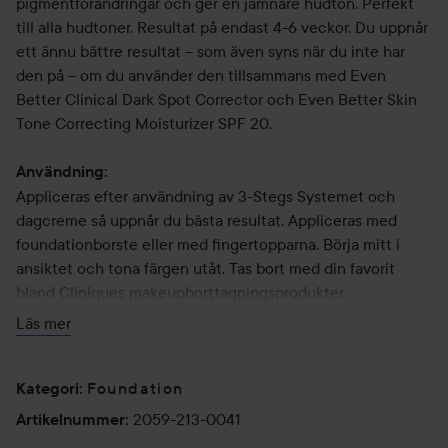
pigmentförändringar och ger en jämnare hudton. Perfekt
till alla hudtoner. Resultat på endast 4-6 veckor. Du uppnår
ett ännu bättre resultat – som även syns när du inte har
den på – om du använder den tillsammans med Even
Better Clinical Dark Spot Corrector och Even Better Skin
Tone Correcting Moisturizer SPF 20.
Användning:
Appliceras efter användning av 3-Stegs Systemet och
dagcreme så uppnår du bästa resultat. Appliceras med
foundationborste eller med fingertopparna. Börja mitt i
ansiktet och tona färgen utåt. Tas bort med din favorit
bland Cliniques makeupborttagningsprodukter.
Läs mer
30 ml
Foundation
Kategori
:
2059-213-0041
Artikelnummer
: