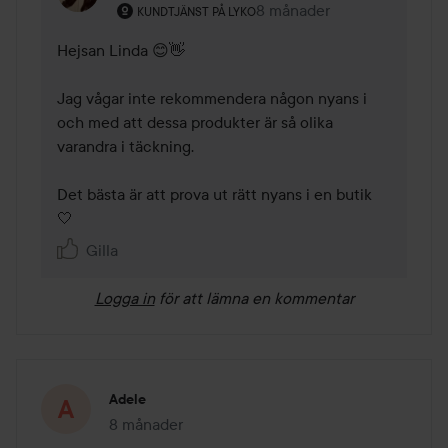
Användarens roll: Kundtjänst på Lyko.
8 månader
Kommentaren lades 8 mån
KUNDTJÄNST PÅ LYKO
Hejsan Linda 😊👋 

Jag vågar inte rekommendera någon nyans i 
och med att dessa produkter är så olika 
varandra i täckning. 

Det bästa är att prova ut rätt nyans i en butik 
🤍
Gilla
Logga in
för att lämna en kommentar
Adele
8 månader
Inlägget skapades 8 månader