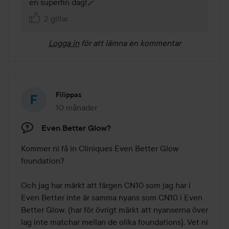
en superfin dag!🪄
2 gillar
Logga in
för att lämna en kommentar
Filippas
10 månader
Inlägget skapades 10 månader
Even Better Glow?
Kommer ni få in Cliniques Even Better Glow 
foundation? 

Och jag har märkt att färgen CN10 som jag har i 
Even Better inte är samma nyans som CN10 i Even 
Better Glow. (har för övrigt märkt att nyanserna över 
lag inte matchar mellan de olika foundations). Vet ni 