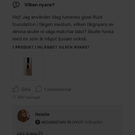
Vilken nyans?
Hej! Jag använder idag lumenes glow fluid 
foundation i färgen medium, vilken färgnyans av 
denna skulle ni säga matchar bäst? Skulle funka 
med en som är något ljusare också.
1 PRODUKT I INLÄGGET VILKEN NYANS?
Gilla
1 kommentar
1547 visningar
Natalie
Användarens roll: Medarbetare på Lyko.
8 månader
Kommentaren lades 8 må
MEDARBETARE PÅ LYKO
Hej Adele😊
