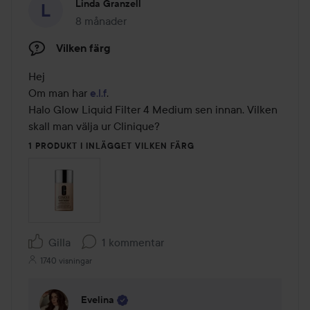
Linda Granzell
8 månader
Inlägget skapades 8 månader
Vilken färg
Hej 

Om man har 
e.l.f
.

Halo Glow Liquid Filter 4 Medium sen innan. Vilken 
skall man välja ur Clinique?
1 PRODUKT I INLÄGGET VILKEN FÄRG
Gilla
1 kommentar
1740 visningar
Evelina