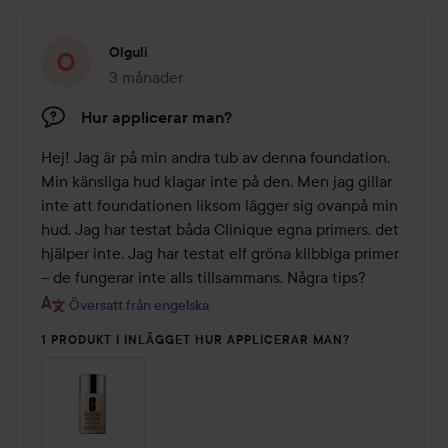
Olguli
3 månader
Inlägget skapades 3 månader
Hur applicerar man?
Hej! Jag är på min andra tub av denna foundation. 
Min känsliga hud klagar inte på den. Men jag gillar 
inte att foundationen liksom lägger sig ovanpå min 
hud. Jag har testat båda Clinique egna primers, det 
hjälper inte. Jag har testat elf gröna klibbiga primer 
– de fungerar inte alls tillsammans. Några tips?
Översatt från engelska
1 PRODUKT I INLÄGGET HUR APPLICERAR MAN?