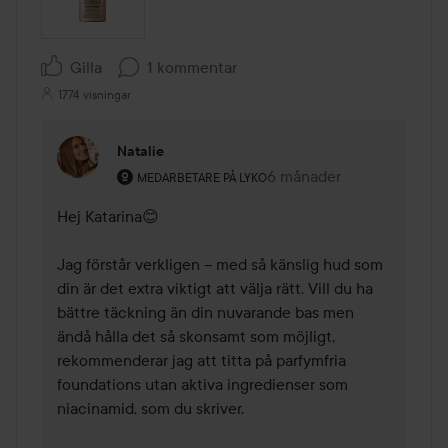
Gilla
1 kommentar
1774 visningar
Natalie
Användarens roll: Medarbetare på Lyko.
6 månader
Kommentaren lades 6 må
MEDARBETARE PÅ LYKO
Hej Katarina😊

Jag förstår verkligen – med så känslig hud som 
din är det extra viktigt att välja rätt. Vill du ha 
bättre täckning än din nuvarande bas men 
ändå hålla det så skonsamt som möjligt, 
rekommenderar jag att titta på parfymfria 
foundations utan aktiva ingredienser som 
niacinamid, som du skriver.
