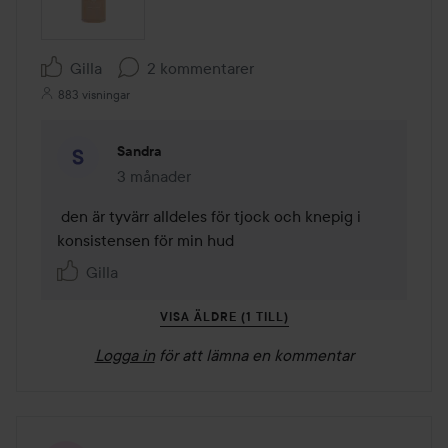
Gilla
2 kommentarer
883 visningar
Sandra
3 månader
Kommentaren lades 3 månader
 den är tyvärr alldeles för tjock och knepig i 
konsistensen för min hud
Gilla
VISA ÄLDRE (1 TILL)
Logga in
för att lämna en kommentar