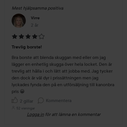
Mest hjälpsamma positiva
Virre
2 år
Inlägget skapades 2 år
Betyg:
Trevlig borste!
4
av
Bra borste att blenda skuggan med eller om jag 
5
lägger en enhetlig skugga över hela locket. Den är 
trevlig att hålla i och lätt att jobba med. Jag tycker 
den dock är väl dyr i prissättningen men jag 
lyckades fynda den på en utförsäljning till kanonbra 
pris 😀
Kommentera
2 gillar
52 visningar
Logga in
för att lämna en kommentar