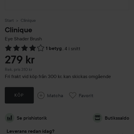
Start
Clinique
Clinique
Eye Shader Brush
1 betyg
,
4 i snitt
Hoppa till Betyg & kommentarer
279 kr
Rekommenderat pris 310 kr
Rek. pris 310 kr
Fri frakt vid köp från 300 kr, kan skickas omgående
Matcha
Favorit
KÖP
Se prishistorik
Butikssaldo
Leverans redan idag?