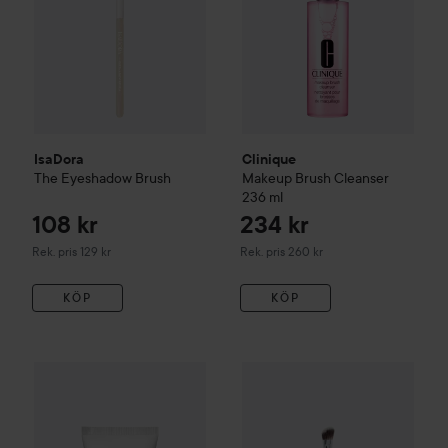
IsaDora
Clinique
The Eyeshadow Brush
Makeup Brush Cleanser
236 ml
108 kr
234 kr
Rekommenderat pris 129 kr
Rekommenderat pris 260 kr
Rek. pris 129 kr
Rek. pris 260 kr
KÖP
KÖP
252 kr
Clinique
Naturally Gentle Eye Makeup Remover
Kampanj 50%
By Lyko
75 ml
Angled 
Rekommender