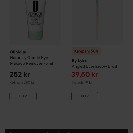
Kampanj 50%
Clinique
Naturally Gentle Eye
By Lyko
Makeup Remover
75 ml
Angled Eyeshadow Brush
Reapris
252 kr
39,50 kr
Rekommenderat pris 280 kr
Tidigare pris 79 kr
Rek. pris 280 kr
Tid. pris 79 kr
KÖP
KÖP