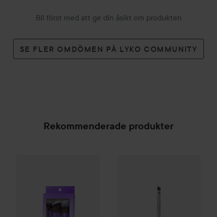
Bli först med att ge din åsikt om produkten
SE FLER OMDÖMEN PÅ LYKO COMMUNITY
Rekommenderade produkter
Gleeze
Squad Makeup Brush Kit
99 kr
Nyhet
Clinique
Eye Definer Br
SPONSRAD