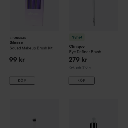
Nyhet
SPONSRAD
Gleeze
Clinique
Squad Makeup Brush Kit
Eye Definer Brush
99 kr
279 kr
Rekommenderat pris 310 kr
Rek. pris 310 kr
KÖP
KÖP
108 kr
IsaDora
The Eyeshadow Brush
Clinique
Makeup Brush Clean
Rekommenderat pris 129 kr