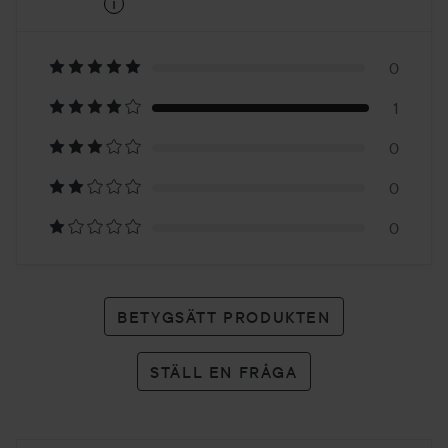
i
4
Baserat
på
0
1
1
0
betyg
0
0
BETYGSÄTT PRODUKTEN
STÄLL EN FRÅGA