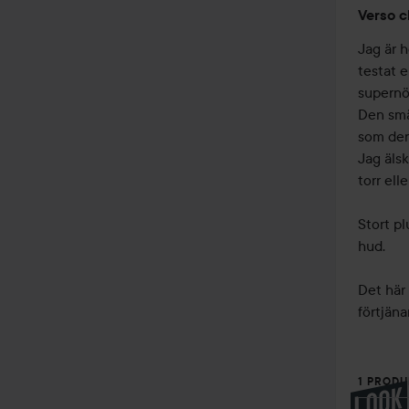
Verso c
Jag är h
testat e
supernöj
Den smäl
som den 
Jag älsk
torr ell
Stort pl
hud.

Det här 
1 PRODU