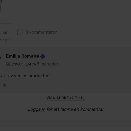
3 kommentarer
illar
sningar
Emilija Romaité
Användarens roll: Lyko Creator.
5 månader
Kommentaren lades 5 månader
LYKO CREATOR
satt av versos produkter!
illa
VISA ÄLDRE (2 TILL)
Logga in
för att lämna en kommentar