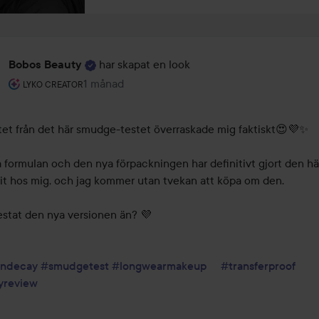
har skapat en look
Bobos Beauty
Användarens roll: Lyko Creator.
1 månad
Inlägget skapades 1 månad
LYKO CREATOR
tet från det här smudge-testet överraskade mig faktiskt😍💜✨

formulan och den nya förpackningen har definitivt gjort den här 
rit hos mig, och jag kommer utan tvekan att köpa om den.

estat den nya versionen än? 💜

andecay
#smudgetest
#longwearmakeup
#transferproof
yreview