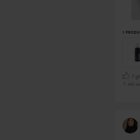
1 PRODU
7 gi
642 vis