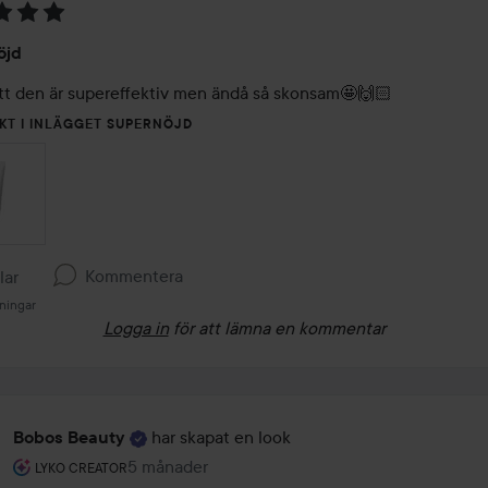
öjd
att den är supereffektiv men ändå så skonsam🤩🙌🏻
KT I INLÄGGET SUPERNÖJD
Kommentera
llar
ningar
Logga in
för att lämna en kommentar
har skapat en look
Bobos Beauty
Användarens roll: Lyko Creator.
5 månader
Inlägget skapades 5 månader
LYKO CREATOR