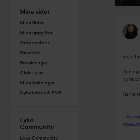
Mina sidor
Mina Sidor
Mina uppgifter
Orderhistorik
Favoriter
Resulta
Bevakningar
Den nya 
Club Lyko
ny favo
Mina bokningar
Nyhetsbrev & SMS
Har ni t
#urb
Lyko
#beaut
Community
Lyko Community