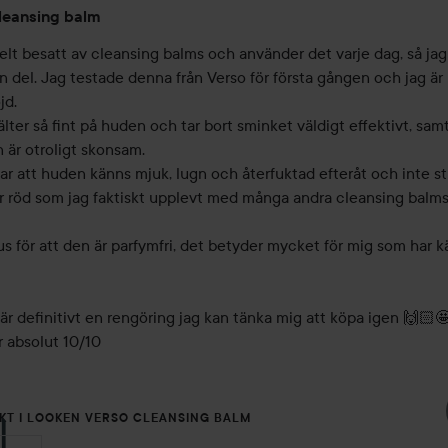
leansing balm
elt besatt av cleansing balms och använder det varje dag, så jag 
n del. Jag testade denna från Verso för första gången och jag är 
d.

ter så fint på huden och tar bort sminket väldigt effektivt, samti
är otroligt skonsam.

ar att huden känns mjuk, lugn och återfuktad efteråt och inte st
er röd som jag faktiskt upplevt med många andra cleansing balms.
us för att den är parfymfri, det betyder mycket för mig som har kä
är definitivt en rengöring jag kan tänka mig att köpa igen 🙌🏻
KT I LOOKEN VERSO CLEANSING BALM