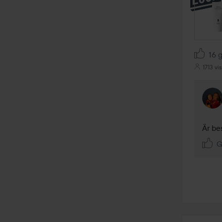
16 g
1713 vi
Är be
G