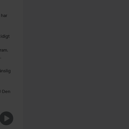
har 
digt 
ram, 


nslig 
 Den 