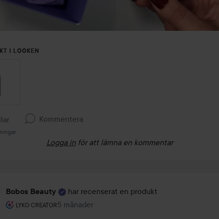
KT I LOOKEN
Kommentera
llar
ningar
Logga in
för att lämna en kommentar
har recenserat en produkt
Bobos Beauty
Användarens roll: Lyko Creator.
5 månader
Inlägget skapades 5 månader
LYKO CREATOR