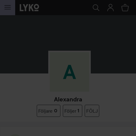
HOPPA TILL INNEHÅLLET
Alexandra
Följare
0
Följer
1
FÖLJ