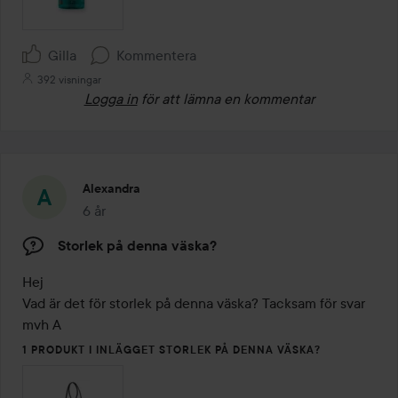
Gilla
Kommentera
392 visningar
Logga in
för att lämna en kommentar
Alexandra
6 år
Inlägget skapades 6 år
Storlek på denna väska?
Hej 

Vad är det för storlek på denna väska? Tacksam för svar 
mvh A
1 PRODUKT I INLÄGGET STORLEK PÅ DENNA VÄSKA?