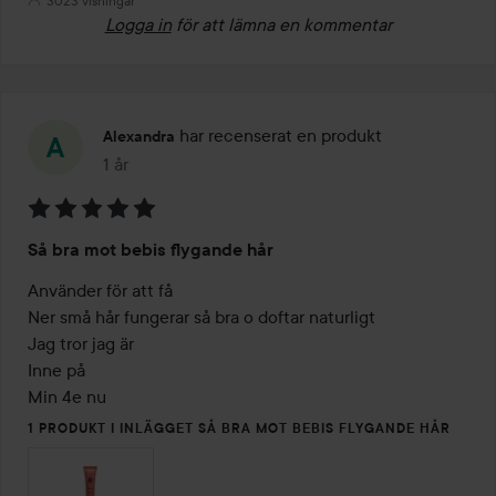
3023 visningar
Logga in
för att lämna en kommentar
har recenserat en produkt
Alexandra
1 år
Inlägget skapades 1 år
Betyg:
Så bra mot bebis flygande hår
5
av
Använder för att få

5
Ner små hår fungerar så bra o doftar naturligt

Jag tror jag är

Inne på

Min 4e nu
1 PRODUKT I INLÄGGET SÅ BRA MOT BEBIS FLYGANDE HÅR