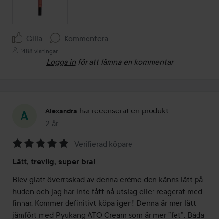
Gilla
Kommentera
1488 visningar
Logga in
för att lämna en kommentar
har recenserat en produkt
Alexandra
2 år
Inlägget skapades 2 år
Verifierad köpare
Betyg:
Lätt, trevlig, super bra!
5
av
Blev glatt överraskad av denna créme den känns lätt på 
5
huden och jag har inte fått nå utslag eller reagerat med 
finnar. Kommer definitivt köpa igen! Denna är mer lätt 
jämfört med Pyukang ATO Cream som är mer ”fet”. Båda 