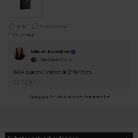
Gilla
1 kommentar
312 visningar
Mikaela Kundtjänst
Användarens roll: Frisör på Lyko.
6 år
Kommentaren lades 6 år
FRISÖR PÅ LYKO
Hej Alexandra! Måtten är 2*46*16cm.
1 gillar
Logga in
för att lämna en kommentar