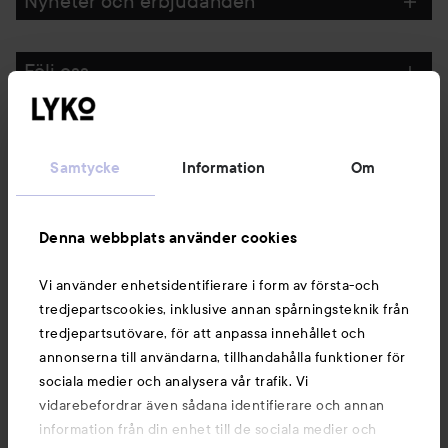
Nyheter och erbjudanden
Följ oss
Kundservice
Samtycke
Information
Om
Information
Denna webbplats använder cookies
Du kanske också gillar
Vi använder enhetsidentifierare i form av första-och
tredjepartscookies, inklusive annan spårningsteknik från
tredjepartsutövare, för att anpassa innehållet och
annonserna till användarna, tillhandahålla funktioner för
sociala medier och analysera vår trafik. Vi
vidarebefordrar även sådana identifierare och annan
information från din enhet till de sociala medier och