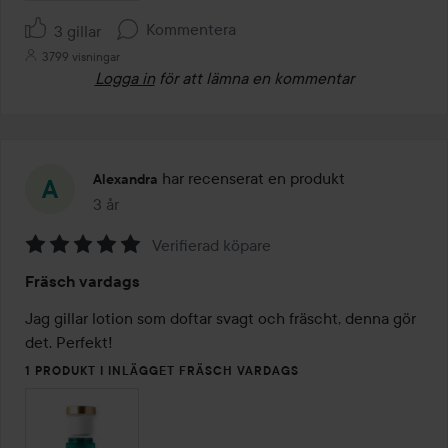
Kommentera
3 gillar
3799 visningar
Logga in
för att lämna en kommentar
har recenserat en produkt
Alexandra
3 år
Inlägget skapades 3 år
Verifierad köpare
Betyg:
Fräsch vardags
5
av
Jag gillar lotion som doftar svagt och fräscht, denna gör 
5
det. Perfekt! 
1 PRODUKT I INLÄGGET FRÄSCH VARDAGS