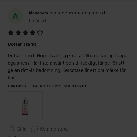
har recenserat en produkt
Alexandra
1 månad
Inlägget skapades 1 månad
Betyg:
Doftar starkt
4
av
Doftar starkt. Hoppas att jag ska få tillbaka hår jag tappat 
5
pga stress. Har inte använt den tillräckligt länge för att 
ge en rättvis bedömning. Kerqstase är ett bra märke för 
hår! 
1 PRODUKT I INLÄGGET DOFTAR STARKT
Gilla
Kommentera