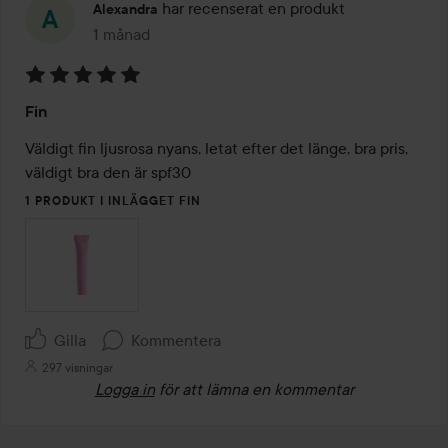
har recenserat en produkt
Alexandra
1 månad
Inlägget skapades 1 månad
Betyg:
Fin
5
av
Väldigt fin ljusrosa nyans, letat efter det länge, bra pris, 
5
väldigt bra den är spf30 
1 PRODUKT I INLÄGGET FIN
Gilla
Kommentera
297 visningar
Logga in
för att lämna en kommentar