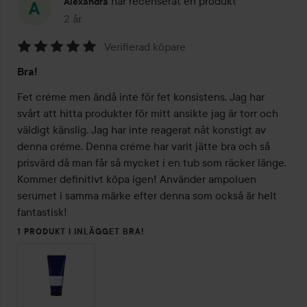
har recenserat en produkt
Alexandra
2 år
Inlägget skapades 2 år
Verifierad köpare
Betyg:
Bra!
5
av
Fet créme men ändå inte för fet konsistens. Jag har 
5
svårt att hitta produkter för mitt ansikte jag är torr och 
väldigt känslig. Jag har inte reagerat nåt konstigt av 
denna créme. Denna créme har varit jätte bra och så 
prisvärd då man får så mycket i en tub som räcker länge. 
Kommer definitivt köpa igen! Använder ampoluen 
serumet i samma märke efter denna som också är helt 
fantastisk! 
1 PRODUKT I INLÄGGET BRA!