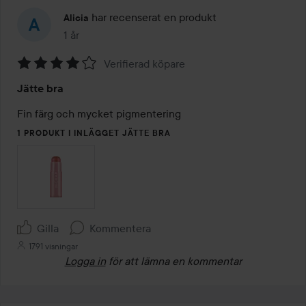
har recenserat en produkt
Alicia
1 år
Inlägget skapades 1 år
Verifierad köpare
Betyg:
Jätte bra
4
av
Fin färg och mycket pigmentering 
5
1 PRODUKT I INLÄGGET JÄTTE BRA
Gilla
Kommentera
1791 visningar
Logga in
för att lämna en kommentar