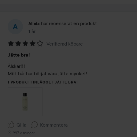
har recenserat en produkt
Alicia
1 år
Inlägget skapades 1 år
Verifierad köpare
Betyg:
Jätte bra!
4
av
Älskar!!!

5
Mitt hår har börjat växa jätte mycket!
1 PRODUKT I INLÄGGET JÄTTE BRA!
Gilla
Kommentera
997 visningar