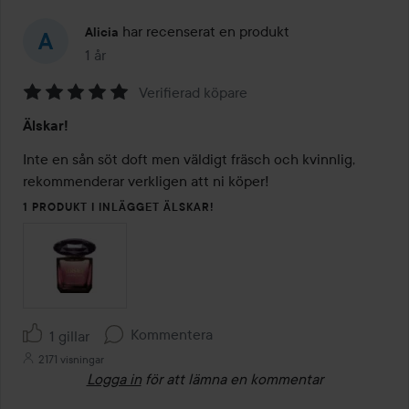
har recenserat en produkt
Alicia
1 år
Inlägget skapades 1 år
Verifierad köpare
Betyg:
Älskar!
5
av
Inte en sån söt doft men väldigt fräsch och kvinnlig, 
5
rekommenderar verkligen att ni köper!
1 PRODUKT I INLÄGGET ÄLSKAR!
Kommentera
1 gillar
2171 visningar
Logga in
för att lämna en kommentar