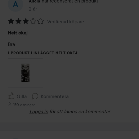
har recenserat en produkt
Alicia
2 år
Inlägget skapades 2 år
Verifierad köpare
Betyg:
Helt okej
3
av
Bra
5
1 PRODUKT I INLÄGGET HELT OKEJ
Gilla
Kommentera
150 visningar
Logga in
för att lämna en kommentar