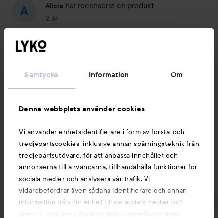
har recenserat en produkt
Alicia
2 år
Inlägget skapades 2 år
Verifierad köpare
Betyg:
Helt okej
3
av
Bra
Samtycke
Information
Om
5
1 PRODUKT I INLÄGGET HELT OKEJ
Denna webbplats använder cookies
Vi använder enhetsidentifierare i form av första-och
tredjepartscookies, inklusive annan spårningsteknik från
Gilla
Kommentera
tredjepartsutövare, för att anpassa innehållet och
annonserna till användarna, tillhandahålla funktioner för
235 visningar
Logga in
för att lämna en kommentar
sociala medier och analysera vår trafik. Vi
vidarebefordrar även sådana identifierare och annan
information från din enhet till de sociala medier och
annons- och analysföretag som vi samarbetar med.