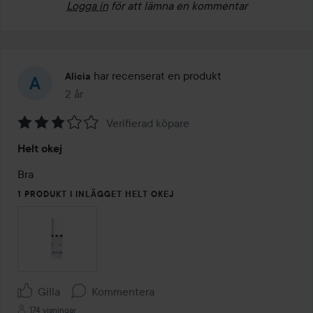
Logga in
för att lämna en kommentar
har recenserat en produkt
Alicia
2 år
Inlägget skapades 2 år
Verifierad köpare
Betyg:
Helt okej
3
av
Bra
5
1 PRODUKT I INLÄGGET HELT OKEJ
Gilla
Kommentera
174 visningar