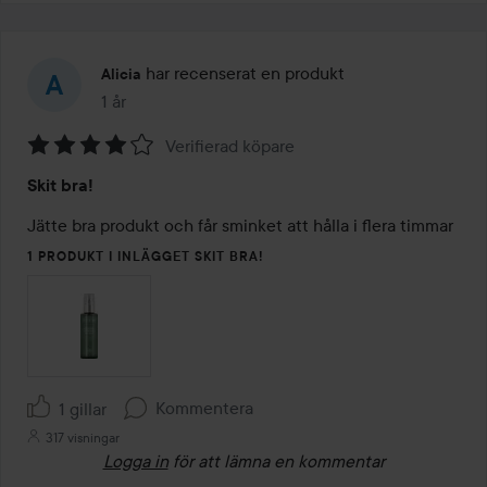
har recenserat en produkt
Alicia
1 år
Inlägget skapades 1 år
Verifierad köpare
Betyg:
Skit bra!
4
av
Jätte bra produkt och får sminket att hålla i flera timmar
5
1 PRODUKT I INLÄGGET SKIT BRA!
Kommentera
1 gillar
317 visningar
Logga in
för att lämna en kommentar