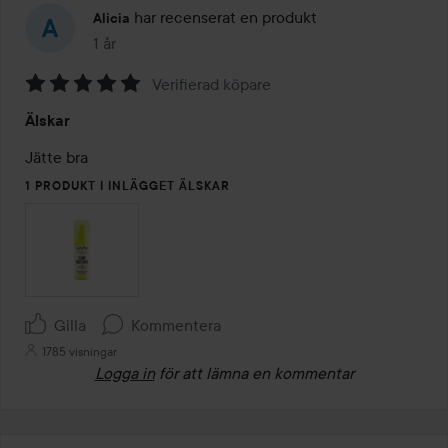
har recenserat en produkt
Alicia
1 år
Inlägget skapades 1 år
Verifierad köpare
Betyg:
Älskar
5
av
Jätte bra 
5
1 PRODUKT I INLÄGGET ÄLSKAR
Gilla
Kommentera
1785 visningar
Logga in
för att lämna en kommentar