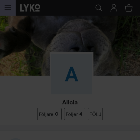
HOPPA TILL INNEHÅLLET
Alicia
Följare
0
Följer
4
FÖLJ