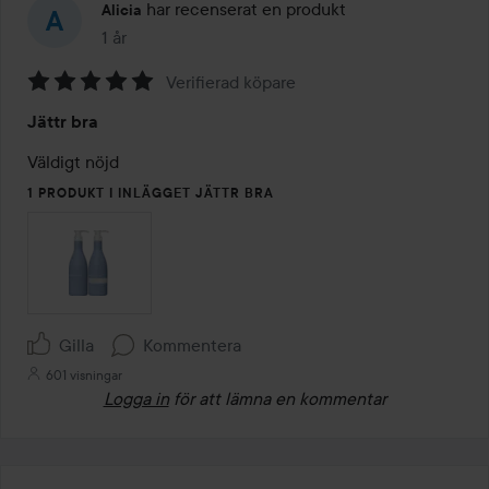
har recenserat en produkt
Alicia
1 år
Inlägget skapades 1 år
Verifierad köpare
Betyg:
Jättr bra
5
av
Väldigt nöjd
5
1 PRODUKT I INLÄGGET JÄTTR BRA
Gilla
Kommentera
601 visningar
Logga in
för att lämna en kommentar