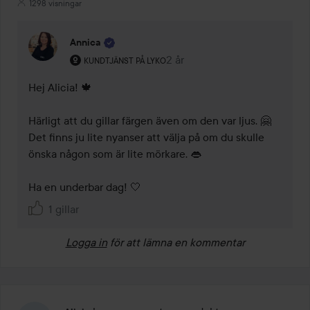
1298 visningar
Annica
Användarens roll: Kundtjänst på Lyko.
2 år
Kommentaren lades 2 år
KUNDTJÄNST PÅ LYKO
Hej Alicia! 🍁 

Härligt att du gillar färgen även om den var ljus. 🤗 
Det finns ju lite nyanser att välja på om du skulle 
önska någon som är lite mörkare. 👄 

Ha en underbar dag! 🤍 
1 gillar
Logga in
för att lämna en kommentar