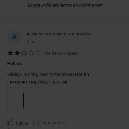
Logga in
för att lämna en kommentar
har recenserat en produkt
Alicia
2 år
Inlägget skapades 2 år
Verifierad köpare
Betyg:
Helt ok
2
av
Väldigt ljus färg men fortfarande jätte fin
5
1 PRODUKT I INLÄGGET HELT OK
1 kommentar
1 gillar