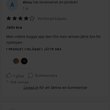
har recenserat en produkt
Alicia
1 år
Inlägget skapades 1 år
Verifierad köpare
Betyg:
Jättr bra
4
av
Man måste bygga upp den lite men annars jätte bra för 
5
nybörjare 
1 PRODUKT I INLÄGGET JÄTTR BRA
Kommentera
1 gillar
1248 visningar
Logga in
för att lämna en kommentar