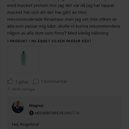
med mycket protein tror jag det var då jag har tappat 
mycket hår och att det har gått av. Hon 
rekommenderade Kerastase men jag vet inte vilken av 
alla som passar mig bäst, skulle ni kunna rekommendera 
någon av alla dom som finns? Med vänlig hälsning 
1 PRODUKT I INLÄGGET VILKEN PASSAR BÄST
1 kommentar
1 gillar
4630 visningar
Magnus
Användarens roll: Medarbetare på Lyko.
7 år
Kommentaren lades 7 år
MEDARBETARE PÅ LYKO
Hej Angelica! 
