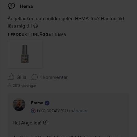
Hema
Är gellacken och builder gelén HEMA-fria? Har försökt 
läsa mig till 😊
1 PRODUKT I INLÄGGET HEMA
Gilla
1 kommentar
2813 visningar
Emma
Användarens roll: Lyko Creator.
10 månader
Kommentaren lades 10 månader
LYKO CREATOR
Hej Angelica! 👋
