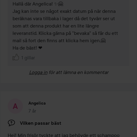
Hallå där Angelica! ✨🤗 

Jag kan inte se något exakt datum på när denna 
beräknas vara tillbaka i lager då det tyvärr ser ut 
som att denna produkt har en lite längre 
leveranstid. Klicka gärna på "bevaka" så får du ett 
mail så fort den finns att klicka hem igen.🤗 

Ha de bäst! ❤
1 gillar
Logga in
för att lämna en kommentar
Angelica
7 år
Inlägget skapades 7 år
Vilken passar bäst
Hej! Min frisör tyckte att jag behövde ett schampoo 