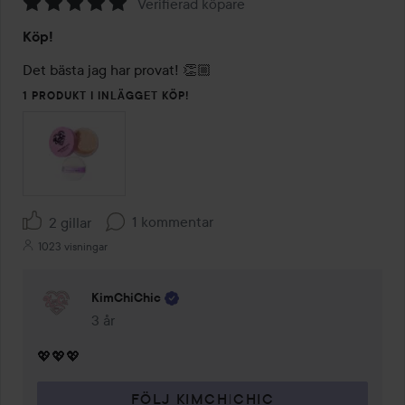
Verifierad köpare
Betyg:
Köp!
5
av
Det bästa jag har provat! 👏🏼
5
1 PRODUKT I INLÄGGET KÖP!
1 kommentar
2 gillar
1023 visningar
KimChiChic
3 år
Kommentaren lades 3 år
💖💖💖
FÖLJ KIMCHICHIC