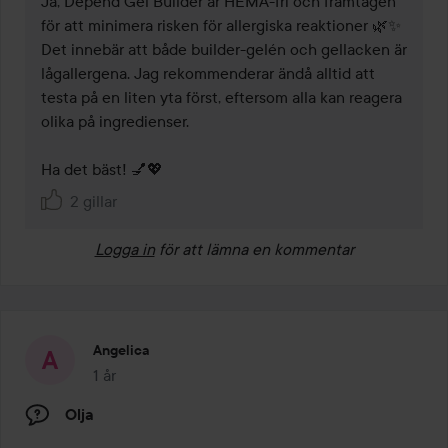
Ja, Depend Gel Builder är HEMA-fri och framtagen 
för att minimera risken för allergiska reaktioner 🌿✨ 
Det innebär att både builder-gelén och gellacken är 
lågallergena. Jag rekommenderar ändå alltid att 
testa på en liten yta först, eftersom alla kan reagera 
olika på ingredienser.

Ha det bäst! 💅💖
2 gillar
Logga in
för att lämna en kommentar
Angelica
1 år
Inlägget skapades 1 år
Olja