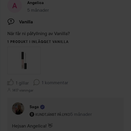
Angelica
5 månader
Inlägget skapades 5 månader
Vanilla
När får ni påfyllning av Vanilla? 
1 PRODUKT I INLÄGGET VANILLA
1 kommentar
1 gillar
1417 visningar
Saga
Användarens roll: Kundtjänst på Lyko.
5 månader
Kommentaren lades 5 månad
KUNDTJÄNST PÅ LYKO
Hejsan Angelica! 👋 
