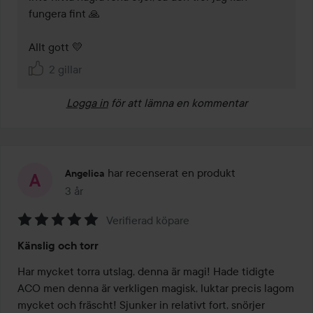
fungera fint 🙏

Allt gott 💛
2 gillar
Logga in
för att lämna en kommentar
har recenserat en produkt
Angelica
3 år
Inlägget skapades 3 år
Verifierad köpare
Betyg:
Känslig och torr
5
av
Har mycket torra utslag, denna är magi! Hade tidigte 
5
ACO men denna är verkligen magisk, luktar precis lagom 
mycket och fräscht! Sjunker in relativt fort, snörjer 