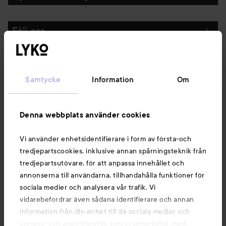
Följ oss
Kundservice
Samtycke
Information
Om
Information
Denna webbplats använder cookies
Du kanske också gillar
Vi använder enhetsidentifierare i form av första-och
tredjepartscookies, inklusive annan spårningsteknik från
tredjepartsutövare, för att anpassa innehållet och
annonserna till användarna, tillhandahålla funktioner för
sociala medier och analysera vår trafik. Vi
vidarebefordrar även sådana identifierare och annan
information från din enhet till de sociala medier och
annons- och analysföretag som vi samarbetar med.