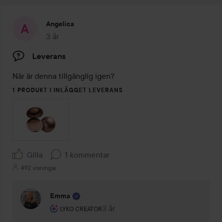
Angelica
3 år
Inlägget skapades 3 år
Leverans
När är denna tillgänglig igen? 
1 PRODUKT I INLÄGGET LEVERANS
Gilla
1 kommentar
492 visningar
Emma
Användarens roll: Lyko Creator.
3 år
Kommentaren lades 3 år
LYKO CREATOR