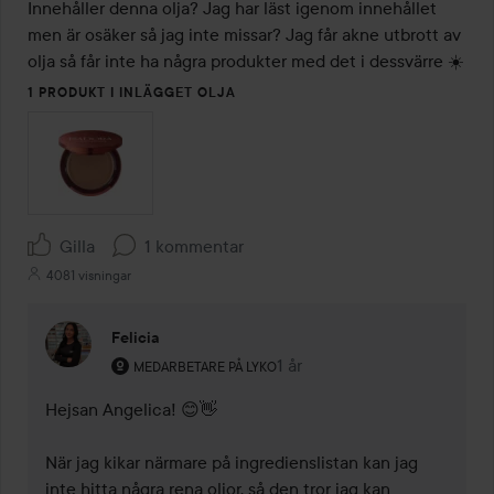
Innehåller denna olja? Jag har läst igenom innehållet 
men är osäker så jag inte missar? Jag får akne utbrott av 
olja så får inte ha några produkter med det i dessvärre ☀️
1 PRODUKT I INLÄGGET OLJA
Gilla
1 kommentar
4081 visningar
Felicia
Användarens roll: Medarbetare på Lyko.
1 år
Kommentaren lades 1 år
MEDARBETARE PÅ LYKO
Hejsan Angelica! 😊👋

När jag kikar närmare på ingredienslistan kan jag 
inte hitta några rena oljor, så den tror jag kan 