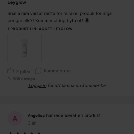
Leyglow
5
av
Snälla rara vad är detta för mirakel produk för inga 
5
pengar alls?! Kommer aldrig byta ut! 🤩
1 PRODUKT I INLÄGGET LEYGLOW
Kommentera
2 gillar
1535 visningar
Logga in
för att lämna en kommentar
har recenserat en produkt
Angelica
3 år
Inlägget skapades 3 år