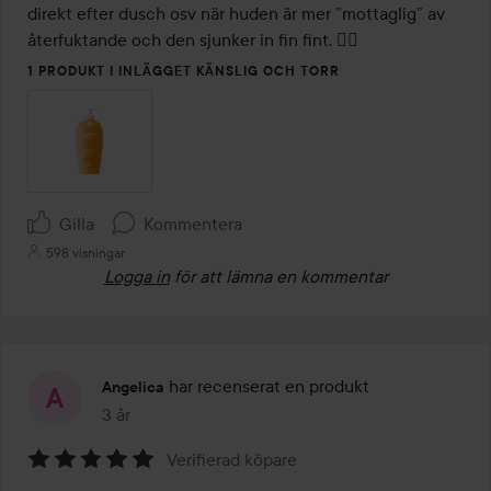
direkt efter dusch osv när huden är mer ”mottaglig” av 
återfuktande och den sjunker in fin fint. 👌🏻
1 PRODUKT I INLÄGGET KÄNSLIG OCH TORR
Gilla
Kommentera
598 visningar
Logga in
för att lämna en kommentar
har recenserat en produkt
Angelica
3 år
Inlägget skapades 3 år
Verifierad köpare
Betyg: