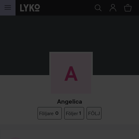
HOPPA TILL INNEHÅLLET
Angelica
Följare
0
Följer
1
FÖLJ