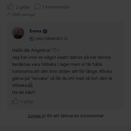
1 kommentar
2 gillar
2985 visningar
Emma
Användarens roll: Lyko Creator.
3 år
Kommentaren lades 3 år
LYKO CREATOR
Hallå där Angelica! 🤍✨ 

Jag kan inte se något exakt datum på när denna 
beräknas vara tillbaka i lager men vi får hålla 
tummarna att det inte dröjer allt för länge. Klicka 
gärna på "bevaka" så får du ett mail så fort den är 
tillbaka.🤗 

Ha de bäst!
1 gillar
Logga in
för att lämna en kommentar