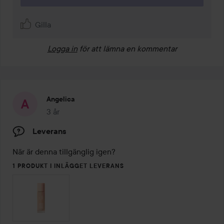
Gilla
Logga in
för att lämna en kommentar
Angelica
3 år
Inlägget skapades 3 år
Leverans
När är denna tillgänglig igen? 
1 PRODUKT I INLÄGGET LEVERANS