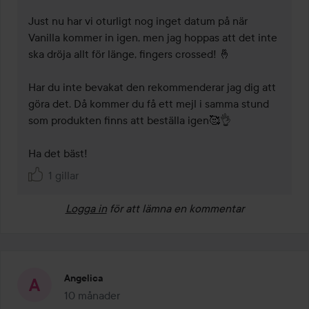
Just nu har vi oturligt nog inget datum på när 
Vanilla kommer in igen, men jag hoppas att det inte 
ska dröja allt för länge, fingers crossed! 🤞 

Har du inte bevakat den rekommenderar jag dig att 
göra det. Då kommer du få ett mejl i samma stund 
som produkten finns att beställa igen🥰👌 

Ha det bäst!
1 gillar
Logga in
för att lämna en kommentar
Angelica
10 månader
Inlägget skapades 10 månader