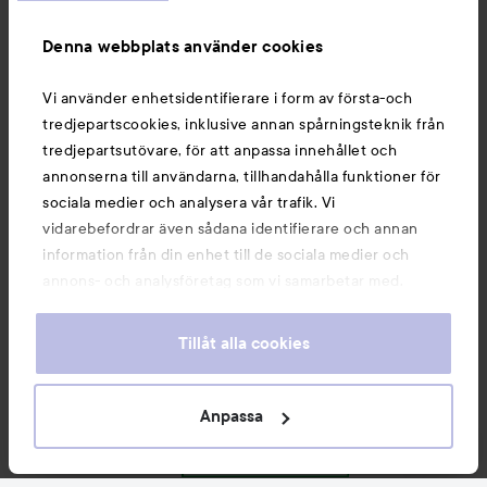
Information
Denna webbplats använder cookies
Vi använder enhetsidentifierare i form av första-och
Du kanske också gillar
tredjepartscookies, inklusive annan spårningsteknik från
tredjepartsutövare, för att anpassa innehållet och
annonserna till användarna, tillhandahålla funktioner för
sociala medier och analysera vår trafik. Vi
vidarebefordrar även sådana identifierare och annan
information från din enhet till de sociala medier och
annons- och analysföretag som vi samarbetar med.
Dessa kan i sin tur kombinera informationen med annan
information som du har tillhandahållit eller som de har
Tillåt alla cookies
samlat in när du har använt deras tjänster. Du godkänner
våra cookies vid fortsatt användande av vår webbplats.
För information om hur du kan ändra inställningarna för
Anpassa
Copyright 2026
cookies, se vår
Cookie Policy
E-handel av Avensia