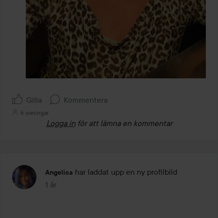
Gilla
Kommentera
6 visningar
Logga in
för att lämna en kommentar
har laddat upp en ny profilbild
Angelica
1 år
Inlägget skapades 1 år