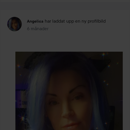
har laddat upp en ny profilbild
Angelica
6 månader
Inlägget skapades 6 månader