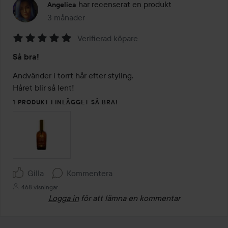
har recenserat en produkt
Angelica
3 månader
Inlägget skapades 3 månader
Verifierad köpare
Betyg:
Så bra!
5
av
Andvänder i torrt hår efter styling.

5
Håret blir så lent!
1 PRODUKT I INLÄGGET SÅ BRA!
Gilla
Kommentera
468 visningar
Logga in
för att lämna en kommentar