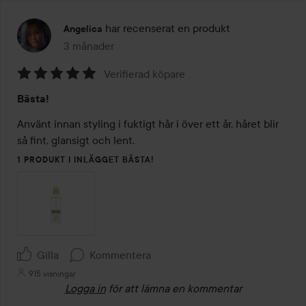
har recenserat en produkt
Angelica
3 månader
Inlägget skapades 3 månader
Verifierad köpare
Betyg:
Bästa!
5
av
Använt innan styling i fuktigt hår i över ett år, håret blir 
5
så fint, glansigt och lent.
1 PRODUKT I INLÄGGET BÄSTA!
Gilla
Kommentera
915 visningar
Logga in
för att lämna en kommentar