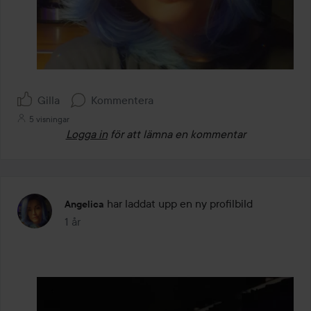
Gilla
Kommentera
5 visningar
Logga in
för att lämna en kommentar
har laddat upp en ny profilbild
Angelica
1 år
Inlägget skapades 1 år