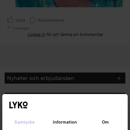
Gilla
Kommentera
7 visningar
Logga in
för att lämna en kommentar
Nyheter och erbjudanden
Följ oss
Kundservice
Samtycke
Information
Om