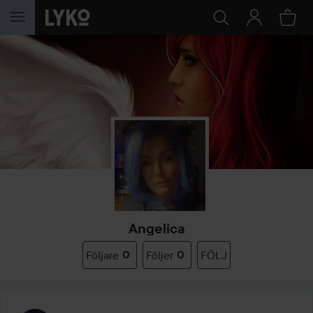
HOPPA TILL INNEHÅLLET
Angelica
Följare
0
Följer
0
FÖLJ