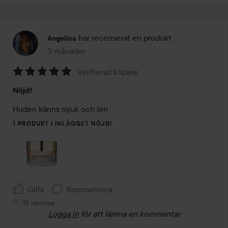
har recenserat en produkt
Angelica
3 månader
Inlägget skapades 3 månader
Verifierad köpare
Betyg:
Nöjd!
5
av
Huden känns mjuk och len
5
1 PRODUKT I INLÄGGET NÖJD!
Gilla
Kommentera
112 visningar
Logga in
för att lämna en kommentar