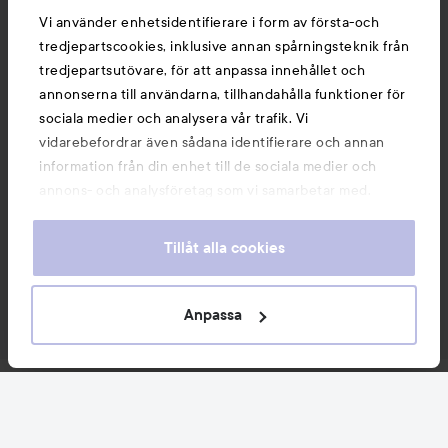
Vi använder enhetsidentifierare i form av första-och
tredjepartscookies, inklusive annan spårningsteknik från
tredjepartsutövare, för att anpassa innehållet och
annonserna till användarna, tillhandahålla funktioner för
sociala medier och analysera vår trafik. Vi
vidarebefordrar även sådana identifierare och annan
information från din enhet till de sociala medier och
annons- och analysföretag som vi samarbetar med.
Dessa kan i sin tur kombinera informationen med annan
information som du har tillhandahållit eller som de har
Tillåt alla cookies
samlat in när du har använt deras tjänster. Du godkänner
våra cookies vid fortsatt användande av vår webbplats.
För information om hur du kan ändra inställningarna för
Anpassa
cookies, se vår
Cookie Policy
Nyheter och erbjudanden