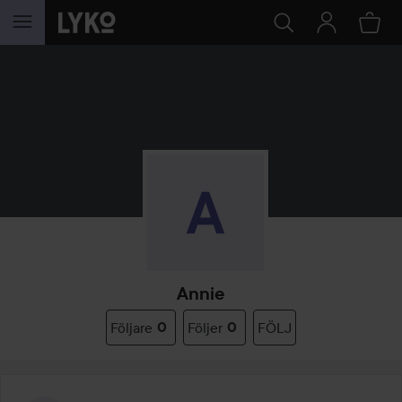
HOPPA TILL INNEHÅLLET
Annie
Följare
0
Följer
0
FÖLJ