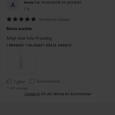
har recenserat en produkt
Annie
1 år
Inlägget skapades 1 år
Verifierad köpare
Betyg:
Bästa ansikte
5
av
Ärligt talat fulla 10 poäng
5
1 PRODUKT I INLÄGGET BÄSTA ANSIKTE
Kommentera
1 gillar
80 visningar
Logga in
för att lämna en kommentar